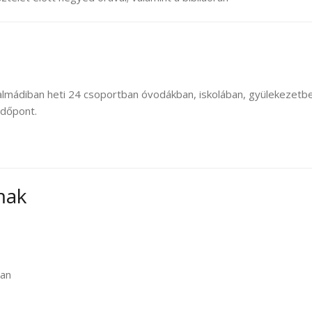
almádiban heti 24 csoportban óvodákban, iskolában, gyülekezet
időpont.
mak
ban