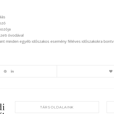
ulás
kozó
kozója
ezeti óvodával
amint minden egyéb időszakos esemény féléves időszakokra bontva
TÁRSOLDALAINK