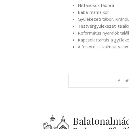
Hittanosok tábora
Baba-mama kör
Gyülekezeti tábor, kiránd
Testvérgyülekezeti talál
Református nyaralók talál
Kapcsolattartás a gyülek
A felsorolt alkalmak, val