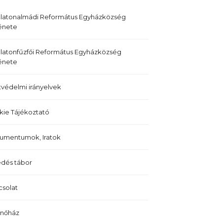
alatonalmádi Református Egyházközség
énete
latonfűzfői Református Egyházközség
énete
védelmi irányelvek
ie Tájékoztató
umentumok, Iratok
dés tábor
solat
enőház