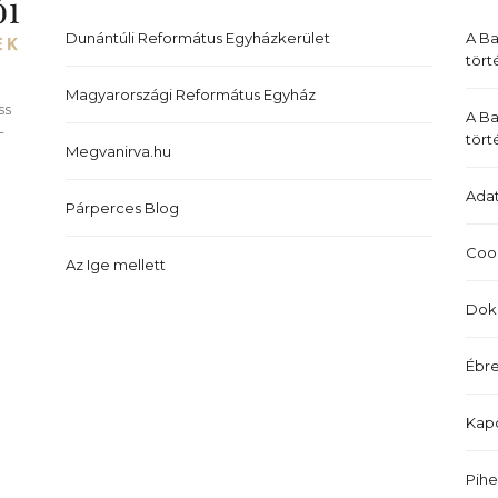
Dunántúli Református Egyházkerület
A B
tört
Magyarországi Református Egyház
ss
A Ba
-
tört
Megvanirva.hu
Adat
Párperces Blog
Cook
Az Ige mellett
Dok
Ébre
Kapc
Pih