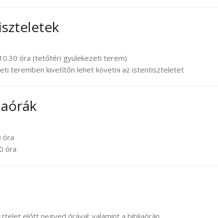
iszteletek
10.30 óra (tetőtéri gyülekezeti terem)
ti teremben kivetítőn lehet követni az istentiszteletet
iaórák
0 óra
0 óra
ztelet előtt negyed órával; valamint a bibliaórán