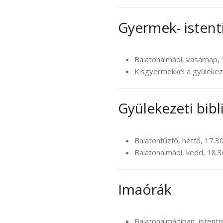
Gyermek- istent
Balatonalmádi, vasárnap, 
Kisgyermekkel a gyülekeze
Gyülekezeti bibl
Balatonfűzfő, hétfő, 17.3
Balatonalmádi, kedd, 18.3
Imaórák
Balatonalmádiban, istentis