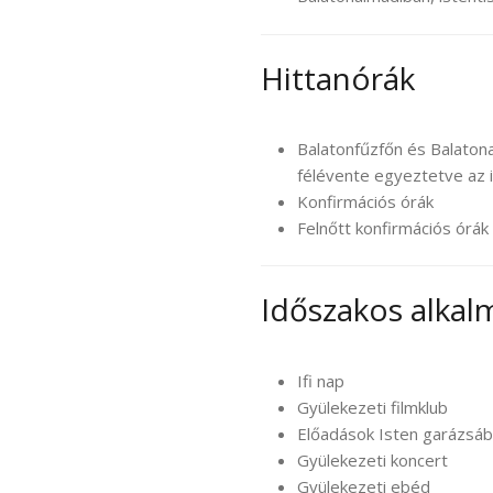
Hittanórák
Balatonfűzfőn és Balaton
félévente egyeztetve az 
Konfirmációs órák
Felnőtt konfirmációs órák
Időszakos alkal
Ifi nap
Gyülekezeti filmklub
Előadások Isten garázsá
Gyülekezeti koncert
Gyülekezeti ebéd