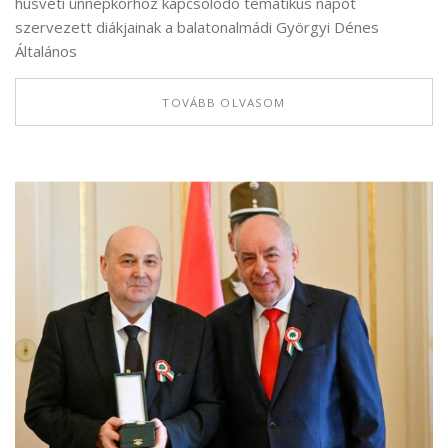
húsvéti ünnepkörhöz kapcsolódó tematikus napot
szervezett diákjainak a balatonalmádi Györgyi Dénes
Általános
TOVÁBB OLVASOM