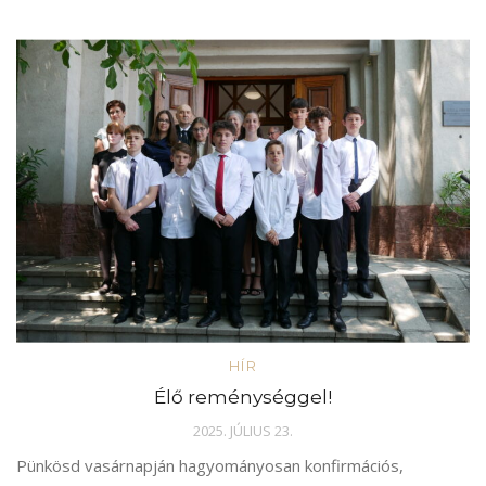
HÍR
Élő reménységgel!
2025. JÚLIUS 23.
Pünkösd vasárnapján hagyományosan konfirmációs,