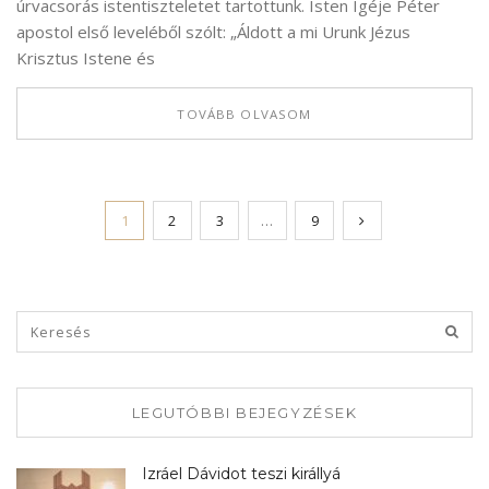
úrvacsorás istentiszteletet tartottunk. Isten Igéje Péter
apostol első leveléből szólt: „Áldott a mi Urunk Jézus
Krisztus Istene és
TOVÁBB OLVASOM
1
2
3
…
9
LEGUTÓBBI BEJEGYZÉSEK
Izráel Dávidot teszi királlyá