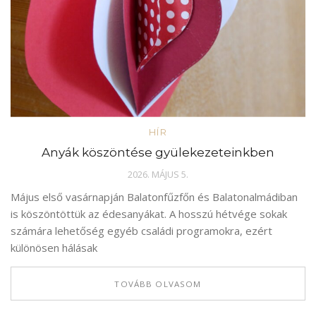
HÍR
Anyák köszöntése gyülekezeteinkben
2026. MÁJUS 5.
Május első vasárnapján Balatonfűzfőn és Balatonalmádiban
is köszöntöttük az édesanyákat. A hosszú hétvége sokak
számára lehetőség egyéb családi programokra, ezért
különösen hálásak
TOVÁBB OLVASOM