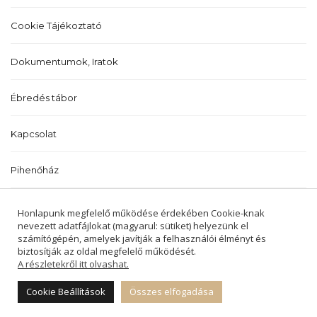
Cookie Tájékoztató
Dokumentumok, Iratok
Ébredés tábor
Kapcsolat
Pihenőház
Történetünk
Honlapunk megfelelő működése érdekében Cookie-knak
nevezett adatfájlokat (magyarul: sütiket) helyezünk el
számítógépén, amelyek javítják a felhasználói élményt és
biztosítják az oldal megfelelő működését.
A részletekről itt olvashat.
2022 © BALATONALMÁDI ÉS BALATONFŰZFŐI
REFORMÁTUS EGYHÁZKÖZSÉGEK -
Cookie Beállítások
Összes elfogadása
MINDEN JOG FENNTARTVA.