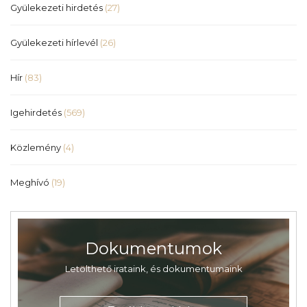
Gyülekezeti hirdetés
(27)
Gyülekezeti hírlevél
(26)
Hír
(83)
Igehirdetés
(569)
Közlemény
(4)
Meghívó
(19)
Dokumentumok
Letölthető irataink, és dokumentumaink