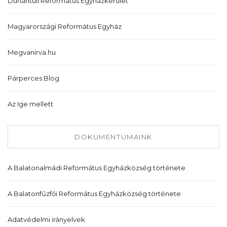
Dunántúli Református Egyházkerület
Magyarországi Református Egyház
Megvanirva.hu
Párperces Blog
Az Ige mellett
DOKUMENTUMAINK
A Balatonalmádi Református Egyházközség története
A Balatonfűzfői Református Egyházközség története
Adatvédelmi irányelvek