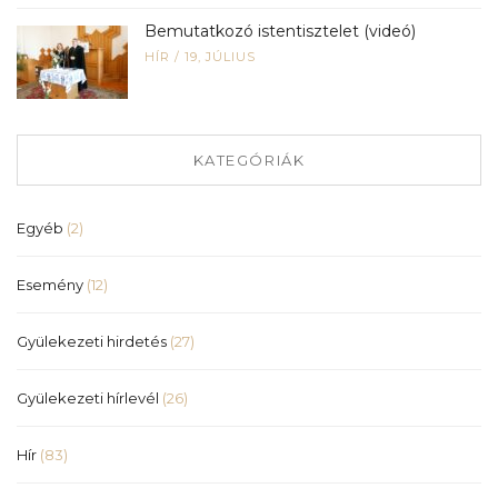
Bemutatkozó istentisztelet (videó)
HÍR
/
19, JÚLIUS
KATEGÓRIÁK
Egyéb
(2)
Esemény
(12)
Gyülekezeti hirdetés
(27)
Gyülekezeti hírlevél
(26)
Hír
(83)