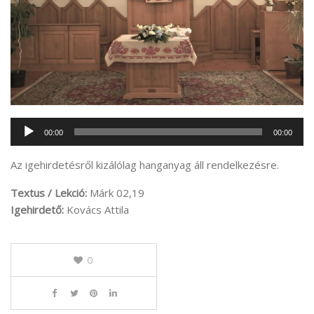
Audió
00:00
00:00
lejátszó
Az igehirdetésről kizálólag hanganyag áll rendelkezésre.
Textus / Lekció:
Márk 02,19
Igehirdető:
Kovács Attila
0