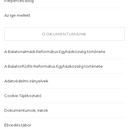
Párperces Blog
Az Ige mellett
DOKUMENTUMAINK
A Balatonalmádi Református Egyházközség története
A Balatonfűzfői Református Egyházközség története
Adatvédelmi irányelvek
Cookie Tájékoztató
Dokumentumok, Iratok
Ébredés tábor