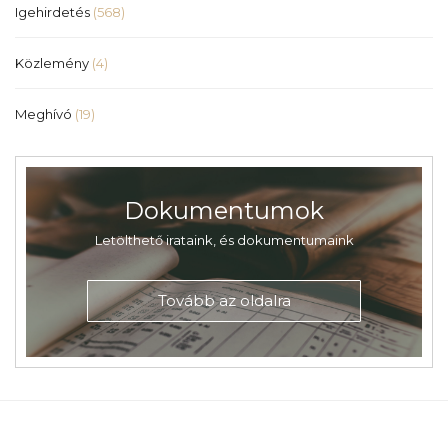
Igehirdetés
(568)
Közlemény
(4)
Meghívó
(19)
Dokumentumok
Letölthető irataink, és dokumentumaink
Tovább az oldalra