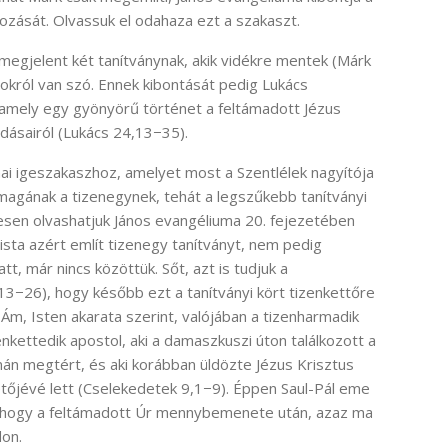
kozását. Olvassuk el odahaza ezt a szakaszt.
 megjelent két tanítványnak, akik vidékre mentek (Márk
yokról van szó. Ennek kibontását pedig Lukács
 amely egy gyönyörű történet a feltámadott Jézus
ldásairól (Lukács 24,13−35).
i igeszakaszhoz, amelyet most a Szentlélek nagyítója
magának a tizenegynek, tehát a legszűkebb tanítványi
esen olvashatjuk János evangéliuma 20. fejezetében
ista azért említ tizenegy tanítványt, nem pedig
tt, már nincs közöttük. Sőt, azt is tudjuk a
3−26), hogy később ezt a tanítványi kört tizenkettőre
Ám, Isten akarata szerint, valójában a tizenharmadik
enkettedik apostol, aki a damaszkuszi úton találkozott a
án megtért, és aki korábban üldözte Jézus Krisztus
etőjévé lett (Cselekedetek 9,1−9). Éppen Saul-Pál eme
ja, hogy a feltámadott Úr mennybemenete után, azaz ma
don.