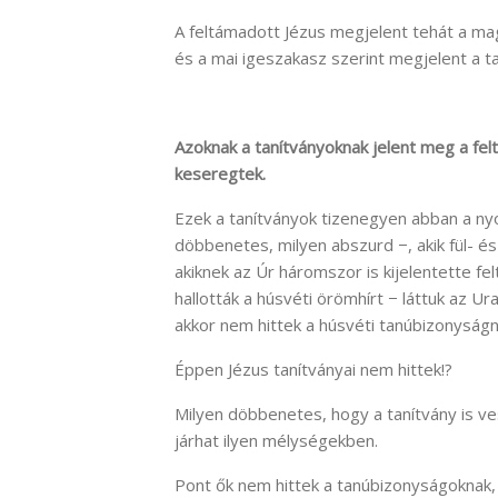
A feltámadott Jézus megjelent tehát a ma
és a mai igeszakasz szerint megjelent a ta
Azoknak a tanítványoknak jelent meg a felt
keseregtek.
Ezek a tanítványok tizenegyen abban a n
döbbenetes, milyen abszurd −, akik fül- és
akiknek az Úr háromszor is kijelentette f
hallották a húsvéti örömhírt − láttuk az U
akkor nem hittek a húsvéti tanúbizonyságn
Éppen Jézus tanítványai nem hittek!?
Milyen döbbenetes, hogy a tanítvány is ve
járhat ilyen mélységekben.
Pont ők nem hittek a tanúbizonyságoknak, 