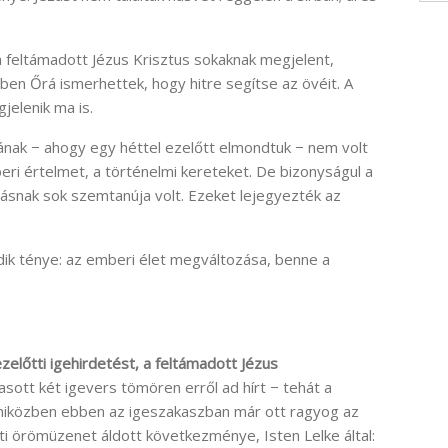
 feltámadott Jézus Krisztus sokaknak megjelent,
en Őrá ismerhettek, hogy hitre segítse az övéit. A
jelenik ma is.
ának − ahogy egy héttel ezelőtt elmondtuk − nem volt
eri értelmet, a történelmi kereteket. De bizonyságul a
ozásnak sok szemtanúja volt. Ezeket lejegyezték az
dik ténye: az emberi élet megváltozása, benne a
ezelőtti igehirdetést, a feltámadott Jézus
asott két igevers tömören erről ad hírt − tehát a
miközben ebben az igeszakaszban már ott ragyog az
i örömüzenet áldott következménye, Isten Lelke által: