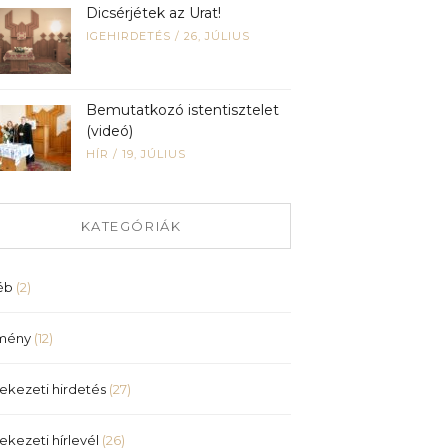
Dicsérjétek az Urat!
IGEHIRDETÉS
/
26, JÚLIUS
Bemutatkozó istentisztelet
(videó)
HÍR
/
19, JÚLIUS
KATEGÓRIÁK
éb
(2)
mény
(12)
ekezeti hirdetés
(27)
ekezeti hírlevél
(26)