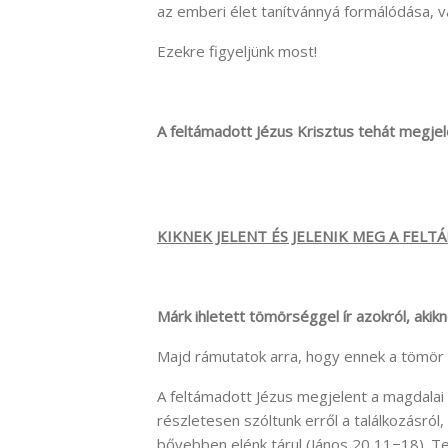
az emberi élet tanítvánnyá formálódása, 
Ezekre figyeljünk most!
A feltámadott Jézus Krisztus tehát megjel
KIKNEK JELENT ÉS JELENIK MEG A FEL
Márk ihletett tömörséggel ír azokról, akik
Majd rámutatok arra, hogy ennek a tömör
A feltámadott Jézus megjelent a magdalai 
részletesen szóltunk erről a találkozásró
bővebben elénk tárul (János 20,11−18). Te