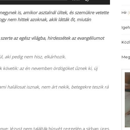
hangerő
növeléséhez,
negynek is, amikor asztalnál ültek, és szemükre vetette
Hír
(
illetőleg
gy nem hittek azoknak, akik látták őt, miután
csökkentéséhez
Igeh
a
l szerte az egész világba, hirdessétek az evangéliumot
Fel/Le
Köz
billentyűket
kell
ül, aki pedig nem hisz, elkárhozik.
Meg
használni.
lek követik: az én nevemben ördögöket űznek ki, új
ami halálosat isznak, nem árt nekik, betegekre teszik rá
énye: Jézust nem találták húsvét reggelén a sírban; üres