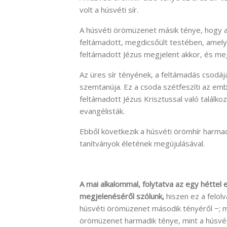
volt a húsvéti sír.
A húsvéti örömüzenet másik ténye, hogy a
feltámadott, megdicsőült testében, amelyb
feltámadott Jézus megjelent akkor, és meg
Az üres sír tényének, a feltámadás csodáj
szemtanúja. Ez a csoda szétfeszíti az emb
feltámadott Jézus Krisztussal való találk
evangélisták.
Ebből következik a húsvéti örömhír harma
tanítványok életének megújulásával.
A mai alkalommal, folytatva az egy héttel 
megjelenéséről szólunk,
hiszen ez a felolv
húsvéti örömüzenet második tényéről −; 
örömüzenet harmadik ténye, mint a húsvét