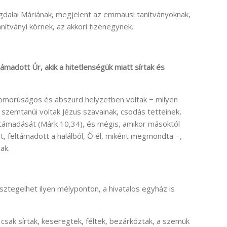
gdalai Máriának, megjelent az emmausi tanítványoknak,
nítványi körnek, az akkori tizenegynek.
ámadott Úr, akik a hitetlenségük miatt sírtak és
yomorúságos és abszurd helyzetben voltak − milyen
 szemtanúi voltak Jézus szavainak, csodás tetteinek,
eltámadását (Márk 10,34), és mégis, amikor másoktól
rat, feltámadott a halálból, Ő él, miként megmondta −,
ak.
sztegelhet ilyen mélyponton, a hivatalos egyház is
csak sírtak, keseregtek, féltek, bezárkóztak, a szemük