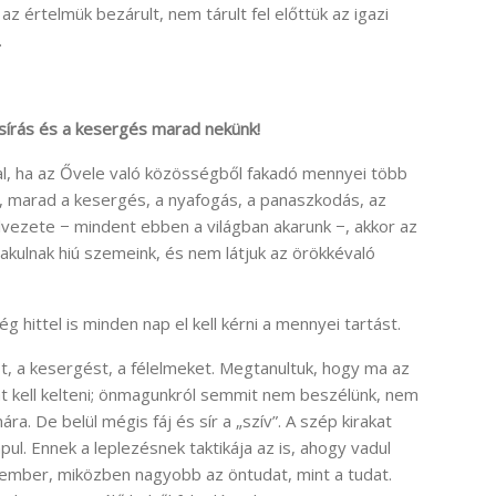
 értelmük bezárult, nem tárult fel előttük az igazi
.
 sírás és a kesergés marad nekünk!
al, ha az Ővele való közösségből fakadó mennyei több
ás, marad a kesergés, a nyafogás, a panaszkodás, az
élvezete − mindent ebben a világban akarunk −, akkor az
kulnak hiú szemeink, és nem látjuk az örökkévaló
g hittel is minden nap el kell kérni a mennyei tartást.
st, a kesergést, a félelmeket. Megtanultuk, hogy ma az
 kell kelteni; önmagunkról semmit nem beszélünk, nem
ra. De belül mégis fáj és sír a „szív”. A szép kirakat
ul. Ennek a leplezésnek taktikája az is, ahogy vadul
 ember, miközben nagyobb az öntudat, mint a tudat.