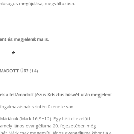
valóságos megújulása, megváltozása.
ent és megjelenik ma is.
*
TÁMADOTT ÚR?
(14)
nek a feltámadott Jézus Krisztus húsvét után megjelent
.
 fogalmazásnak szintén üzenete van.
Máriának (Márk 16,9−12). Egy héttel ezelőtt
l, amely János evangéliuma 20. fejezetében még
hát Márk csak megemlíti, János evangéliuma kibontja a