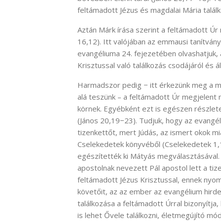
feltámadott Jézus és magdalai Mária talál
Aztán Márk írása szerint a feltámadott Úr
16,12). Itt valójában az emmausi tanítván
evangéliuma 24. fejezetében olvashatjuk,
Krisztussal való találkozás csodájáról és á
Harmadszor pedig − itt érkezünk meg a ma
alá teszünk – a feltámadott Úr megjelent 
körnek. Egyébként ezt is egészen részlet
(János 20,19−23). Tudjuk, hogy az evangél
tizenkettőt, mert Júdás, az ismert okok mia
Cselekedetek könyvéből (Cselekedetek 1,1
egészítették ki Mátyás megválasztásával. 
apostolnak nevezett Pál apostol lett a tiz
feltámadott Jézus Krisztussal, ennek nyom
követőit, az az ember az evangélium hird
találkozása a feltámadott Úrral bizonyít
is lehet Ővele találkozni, életmegújító mó