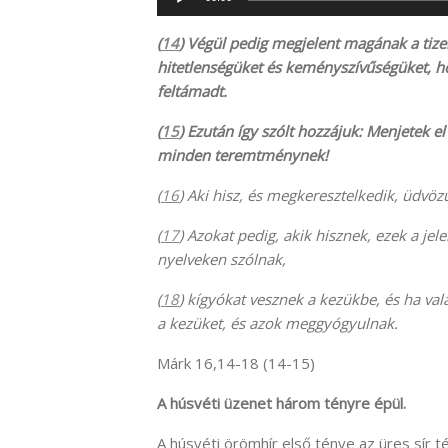
lejátszó
(
14
) Végül pedig megjelent magának a tize
hitetlenségüket és keményszívűségüket, ho
feltámadt.
(
15
) Ezután így szólt hozzájuk: Menjetek e
minden teremtménynek!
(
16
) Aki hisz, és megkeresztelkedik, üdvöz
(
17
) Azokat pedig, akik hisznek, ezek a je
nyelveken szólnak,
(
18
) kígyókat vesznek a kezükbe, és ha val
a kezüket, és azok meggyógyulnak.
Márk 16,14-18 (14-15)
A húsvéti üzenet három tényre épül.
A húsvéti örömhír első ténye az üres sír t