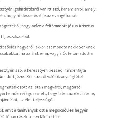
tyén igehirdetésről van itt szó,
hanem arról, amely
én, hogy hirdesse és élje az evangéliumot.
ságtételről, hogy
szíve a feltámadott Jézus Krisztus
.
tt igeszakaszból.
dicsőülés hegyéről, akkor azt mondta nekik: Senkinek
, csak akkor, ha az Emberfia, vagyis Ő, feltámadott a
resztyén szó, a keresztyén beszéd, mindenfajta
madott Jézus Krisztusról való bizonyságtétel.
megmutatkozott az Isten megváltó, megtartó
értelműen világossá lett, hogy Isten az élet Istene,
ajándékát, az élet teljességét.
ól,
amit a tanítványok ott a megdicsőülés hegyén
ikációban részletesen kifejtettünk.