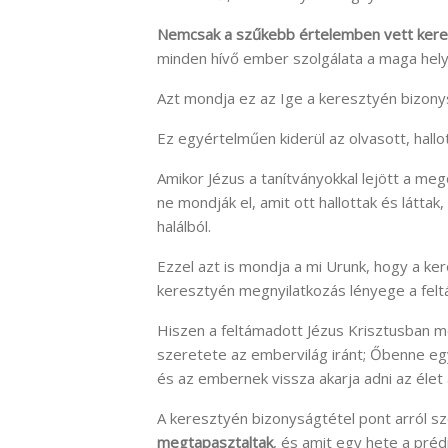
Nemcsak a szűkebb értelemben vett keresz
minden hívő ember szolgálata a maga hely
Azt mondja ez az Ige a keresztyén bizony
Ez egyértelműen kiderül az olvasott, hallo
Amikor Jézus a tanítványokkal lejött a meg
ne mondják el, amit ott hallottak és láttak
halálból.
Ezzel azt is mondja a mi Urunk, hogy a ke
keresztyén megnyilatkozás lényege a feltá
Hiszen a feltámadott Jézus Krisztusban 
szeretete az embervilág iránt; Őbenne egy
és az embernek vissza akarja adni az élet 
A keresztyén bizonyságtétel pont arról sz
megtapasztaltak
, és amit egy hete a préd