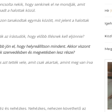
növeléséhez,
ancsolta nekik, hogy senkinek el ne mondják, amit
illetőleg
madt a halottak közül.
Hír
(
csökkentéséhez
zon tanakodtak egymás között, mit jelent a halottak
a
Igeh
Fel/Le
billentyűket
k az írástudók, hogy előbb Illésnek kell eljönnie?
Köz
kell
használni.
lőbb jön el, hogy helyreállítson mindent. Akkor viszont
Meg
ok szenvedésben és megvetésben lesz része?
s azt tették vele, amit csak akartak, amint meg van írva
héz és nehézkes. Nehézkes, nehezen követhető az