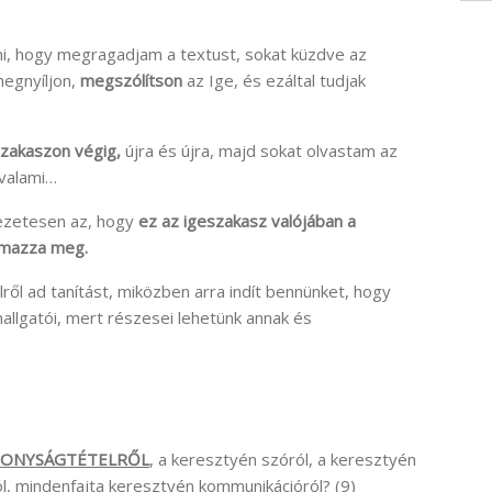
ni, hogy megragadjam a textust, sokat küzdve az
megnyíljon,
megszólítson
az Ige, és ezáltal tudjak
szakaszon végig,
újra és újra, majd sokat olvastam az
 valami…
vezetesen az, hogy
ez az igeszakasz valójában a
lmazza meg.
ről ad tanítást, miközben arra indít bennünket, hogy
hallgatói, mert részesei lehetünk annak és
IZONYSÁGTÉTELRŐL
, a keresztyén szóról, a keresztyén
l, mindenfajta keresztyén kommunikációról? (9)