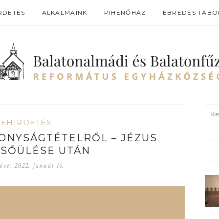
RDETÉS
ALKALMAINK
PIHENŐHÁZ
ÉBREDÉS TÁBO
GEHIRDETÉS
ZONYSÁGTÉTELRŐL – JÉZUS
SŐÜLÉSE UTÁN
éve:
2022. január 16.