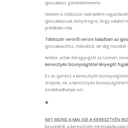
igeszakasz gondolatmenete.
Nekem is többször neki kellett rugaszkod
igeszakasszal, könyörögve, hogy valahol 
prédikálni róla.
Többször versről versre haladtam az ige
igeszakaszhoz, másoktól, de alig mozdult
Amikor aztán felragyogott az üzenet, ne
keresztyén bizonyságtétel lényegét foga
Ez az igerész a keresztyén bizonyságtétel
örüljünk, mi, a keresztyén bizonyságtétel 
továbbadhatjuk azt.
*
MIT MOND A MAI IGE A KERESZTYÉN B
beszédről, a keresztyén megnyilatkozásró