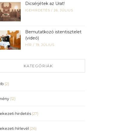
Dicsérjétek az Urat!
IGEHIRDETÉS
/
26, JÚLIUS
Bemutatkozó istentisztelet
(videó)
HÍR
/
19, JÚLIUS
KATEGÓRIÁK
éb
(2)
mény
(12)
ekezeti hirdetés
(27)
ekezeti hírlevél
(26)