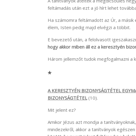
A tanítványok átélték a megdicsőülés hegy
feltámadás után ezt a jó hírt lehet továbba
Ha számomra feltámadott az Úr, a másik e
élem, Isten pedig majd elvégzi a többit.
E bevezető után, a felolvasott igeszakasz
hogy akkor miben áll ez a keresztyén bizo
Három jellemzőt tudok megfogalmazni a ke
*
A KERESZTYÉN BIZONYSÁGTÉTEL EGYM
BIZONYSÁGTÉTEL
(10).
Mit jelent ez?
Amikor Jézus azt mondja a tanítványoknak,
mindezekről, akkor a tanítványok egésze