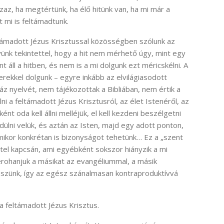
zaz, ha megtértünk, ha élő hitünk van, ha mi már a
 mi is feltámadtunk.
ltámadott Jézus Krisztussal közösségben szólunk az
yünk tekintettel, hogy a hit nem mérhető úgy, mint egy
t áll a hitben, és nem is a mi dolgunk ezt méricskélni. A
ekkel dolgunk – egyre inkább az elvilágiasodott
áz nyelvét, nem tájékozottak a Bibliában, nem értik a
ni a feltámadott Jézus Krisztusról, az élet Istenéről, az
t oda kell állni melléjük, el kell kezdeni beszélgetni
ezdülni velük, és aztán az Isten, majd egy adott ponton,
, amikor konkrétan is bizonyságot tehetünk… Ez a „szent
tel kapcsán, ami egyébként sokszor hiányzik a mi
erohanjuk a másikat az evangéliummal, a másik
szünk, így az egész szánalmasan kontraproduktívvá
a feltámadott Jézus Krisztus.