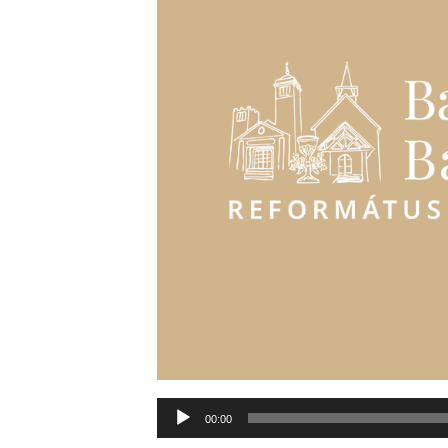
Audió
00:00
lejátszó