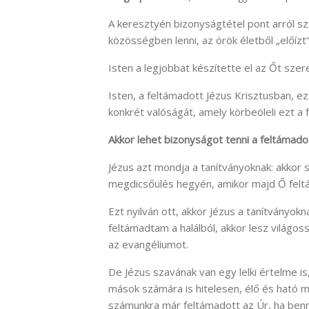
A keresztyén bizonyságtétel pont arról sz
közösségben lenni, az örök életből „előízt”
Isten a legjobbat készítette el az Őt szer
Isten, a feltámadott Jézus Krisztusban, e
konkrét valóságát, amely körbeöleli ezt a f
Akkor lehet bizonyságot tenni a feltámadot
Jézus azt mondja a tanítványoknak: akkor sz
megdicsőülés hegyén, amikor majd Ő feltá
Ezt nyilván ott, akkor Jézus a tanítványok
feltámadtam a halálból, akkor lesz világos
az evangéliumot.
De Jézus szavának van egy lelki értelme i
mások számára is hitelesen, élő és ható m
számunkra már feltámadott az Úr, ha bennü