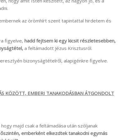
én, hogy amit Isten készített, az nagyon jó, és a
dni.
mbernek az örömhírt szent tapintattal hirdetem és
ra figyelve,
hadd fejtsem ki egy kicsit részletesebben,
nyságtétel,
a feltámadott Jézus Krisztusról.
resztyén bizonyságtételről, alapigénkre figyelve.
ÁS KÖZÖTT, EMBERI TANAKODÁSBAN
ÁTGONDOLT
 hogy majd csak a feltámadása után szóljanak
n
őszintén, emberként elkezdtek tanakodni egymás