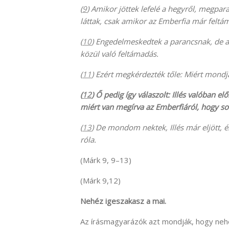
(
9
) Amikor jöttek lefelé a hegyről, megpar
láttak, csak amikor az Emberfia már feltá
(
10
) Engedelmeskedtek a parancsnak, de a
közül való feltámadás.
(
11
) Ezért megkérdezték tőle: Miért mondjá
(
12
) Ő pedig így válaszolt: Illés valóban e
miért van megírva az Emberfiáról, hogy s
(
13
) De mondom nektek, Illés már eljött, é
róla.
(Márk 9, 9–13)
(Márk 9,12)
Nehéz igeszakasz a mai.
Az írásmagyarázók azt mondják, hogy ne