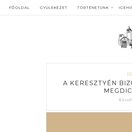
FŐOLDAL
GYÜLEKEZET
TÖRTÉNETÜNK
IGEHI
I
A KERESZTYÉN BI
MEGDIC
Közzét