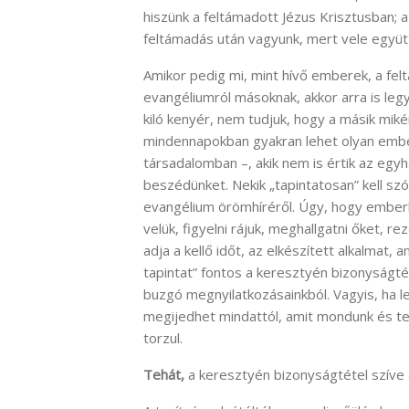
hiszünk a feltámadott Jézus Krisztusban; a
feltámadás után vagyunk, mert vele együtt
Amikor pedig mi, mint hívő emberek, a fe
evangéliumról másoknak, akkor arra is leg
kiló kenyér, nem tudjuk, hogy a másik mikén
mindennapokban gyakran lehet olyan ember
társadalomban –, akik nem is értik az egyh
beszédünket. Nekik „tapintatosan” kell szól
evangélium örömhíréről. Úgy, hogy emberkén
velük, figyelni rájuk, meghallgatni őket, r
adja a kellő időt, az elkészített alkalmat
tapintat” fontos a keresztyén bizonyságté
buzgó megnyilatkozásainkból. Vagyis, ha l
megijedhet mindattól, amit mondunk és te
torzul.
Tehát,
a keresztyén bizonyságtétel szíve 