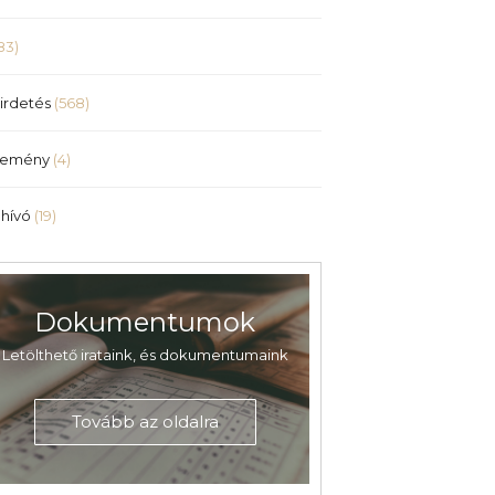
83)
irdetés
(568)
lemény
(4)
hívó
(19)
Dokumentumok
Letölthető irataink, és dokumentumaink
Tovább az oldalra