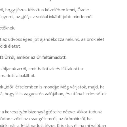
ól, hogy Jézus Krisztus közelében lenni, Ővele
 nyerni, az „jó”, az sokkal inkább jobb mindennél.
etőknek.
zt az üdvösséges jót ajándékozza nekünk, az örök élet
öldi életet.
t Úrról, amikor az Úr feltámadott.
óljanak arról, amit hallottak és láttak ott a
madott a halálból.
nak „idői” értelemben is mondja: Még várjatok, majd, ha
sá, hogy ki is vagyok én valójában, és utána hirdessétek
s, a keresztyén bizonyságtételre nézve. Akkor tudunk
ódon szólni az evangéliumról, az örömhírről, ha
nk már a feltámadott Jézus Krisztus él, ha mi valóban