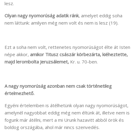
lesz.
Olyan nagy nyomorúság adatik ránk
, amelyet eddig soha
nem láttunk: amilyen még nem volt és nem is lesz (19).
Ezt a soha nem volt, rettenetes nyomorúságot élte át Isten
népe akkor,
amikor Titusz császár körbezárta, kiéheztette,
majd lerombolta
Jeruzsálemet,
Kr. u. 70-ben.
A nagy nyomorúság azonban nem csak történetileg
értelmezhető.
Egyéni értelemben is átélhetünk olyan nagy nyomorúságot,
amelynél nagyobbat eddig még nem éltünk át, illetve nem is
fogunk már átélni, mert a mi Urunk hazavitt abból örök és
boldog országába, ahol már nincs szenvedés.