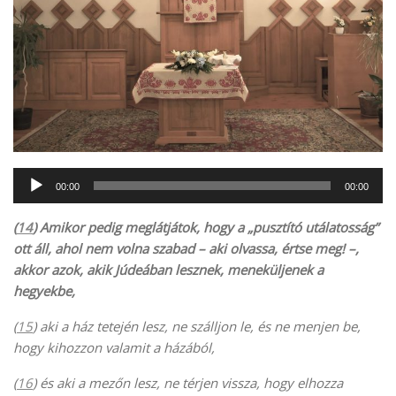
Audió
00:00
00:00
lejátszó
(
14
) Amikor pedig meglátjátok, hogy a „pusztító utálatosság”
ott áll, ahol nem volna szabad – aki olvassa, értse meg! –,
akkor azok, akik Júdeában lesznek, meneküljenek a
hegyekbe,
(
15
) aki a ház tetején lesz, ne szálljon le, és ne menjen be,
hogy kihozzon valamit a házából,
(
16
) és aki a mezőn lesz, ne térjen vissza, hogy elhozza