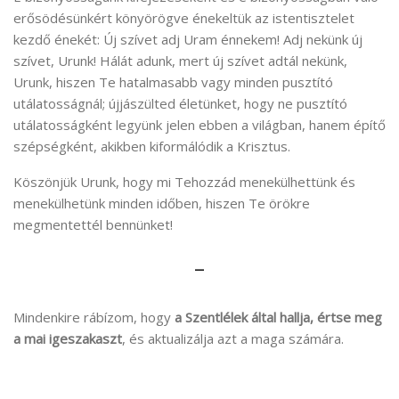
erősödésünkért könyörögve énekeltük az istentisztelet
kezdő énekét: Új szívet adj Uram énnekem! Adj nekünk új
szívet, Urunk! Hálát adunk, mert új szívet adtál nekünk,
Urunk, hiszen Te hatalmasabb vagy minden pusztító
utálatosságnál; újjászülted életünket, hogy ne pusztító
utálatosságként legyünk jelen ebben a világban, hanem építő
szépségként, akikben kiformálódik a Krisztus.
Köszönjük Urunk, hogy mi Tehozzád menekülhettünk és
menekülhetünk minden időben, hiszen Te örökre
megmentettél bennünket!
–
Mindenkire rábízom, hogy
a Szentlélek által hallja, értse meg
a mai igeszakaszt
, és aktualizálja azt a maga számára.