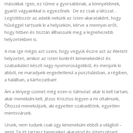
másokkal. Igen, ez tűnne a gyorsabbnak, a könnyebbnek,
gyarló vágyainkkal is egyezőnek. De ez csak a látszat…
Legtöbbször az adatik nekünk az Isten akarataként, hogy
hűséggel tartsunk ki a helyünkön, kérve a mennyei erőt,
hogy hitben és tisztán állhassunk meg a legnehezebb
helyzetekben is.
A mai Ige mégis azt üzeni, hogy vegyük észre azt az ihletett
helyzetet, amikor az Isten konkrét kimenekedést és
szabadulást készít nagy nyomorúságokból, és menjünk ki
abból, ne maradjunk engedetlenül a pusztulásban, a régiben,
a halálban, a kárhozatban!
Ám a lényegi üzenet még ezen is túlmutat: akár ki kell tartani,
akár menekülni kell, Jézus Krisztus legyen a mi oltalmunk,
Őhozzá meneküljünk, aki egyetlen szabadítónk, egyetlen
mentsvárunk.
Urunk, nem tudunk csak úgy kimenekülni ebből a világból –
amíg Te itt tartasz bennünket akaratod és jótetszésed