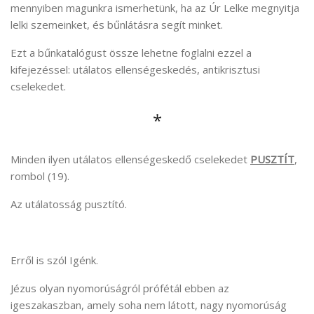
mennyiben magunkra ismerhetünk, ha az Úr Lelke megnyitja
lelki szemeinket, és bűnlátásra segít minket.
Ezt a bűnkatalógust össze lehetne foglalni ezzel a
kifejezéssel: utálatos ellenségeskedés, antikrisztusi
cselekedet.
*
Minden ilyen utálatos ellenségeskedő cselekedet
PUSZTÍT
,
rombol (19).
Az utálatosság pusztító.
Erről is szól Igénk.
Jézus olyan nyomorúságról prófétál ebben az
igeszakaszban, amely soha nem látott, nagy nyomorúság