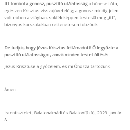
Itt tombol a gonosz, pusztító utálatosság
a bűneset óta,
egészen Krisztus visszajöveteléig; a gonosz mindig jelen
volt ebben a világban, sokféleképpen testesül meg „itt”,
bizonyos korszakokban rettenetesen tobzódik.
De tudjuk, hogy Jézus Krisztus feltámadott! Ő legyőzte a
pusztító utálatosságot, annak minden testet öltését
.
Jézus Krisztusé a győzelem, és mi Őhozzá tartozunk.
Ámen.
Istentisztelet, Balatonalmádi és Balatonfűzfő, 2023. január
8.