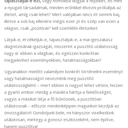
tapasztaljuk-e ezt,
vagy homokba dugjuk a fejünket, és mint
a nyugati társadalmak, minden erőnkkel élvezni próbáljuk az
életet, amíg csak lehet? Mert valójában nincs itt semmi baj,
illetve a sok baj ellenére mégis ezer jó és szép van ezen a
világon, csak „pozitívan” kell szemlélni életünket.
Látjuk-e, érzékeljük-e, tapasztaljuk-e, a mai igeszakasz
diagnózisának igazságát, miszerint a pusztító utálatosság
nagy úr ebben a világban, és egészen konkrétan
megjelenhet eseményekben, hatalmasságokban?
Ugyanakkor mielőtt valamilyen konkrét történelmi eseményt
vagy hatalmasságot neveznénk meg pusztító
utálatosságként – mert ebben is nagyot lehet véteni, hiszen
a gyarló ember mindig a másikra hárítja a felelősséget,
vagyis a másikat látja a fő bűnösnek, a pusztítóan
utálatosnak – először mindenképpen magunkon kezdjük az
önvizsgálatot! Gondoljunk bele, mi hányszor viselkedünk
utálatosan, mintegy a gonosz eszközeként, nem építve,
hanem pusztítva!