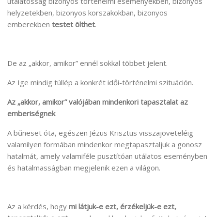
utálatosság bizonyos történelmi eseményekben, bizonyos
helyzetekben, bizonyos korszakokban, bizonyos
emberekben
testet ölthet
.
De az „akkor, amikor” ennél sokkal többet jelent.
Az Ige mindig túllép a konkrét idői-történelmi szituáción.
Az „akkor, amikor” valójában mindenkori tapasztalat az
emberiségnek
.
A bűneset óta, egészen Jézus Krisztus visszajöveteléig
valamilyen formában mindenkor megtapasztaljuk a gonosz
hatalmát, amely valamiféle pusztítóan utálatos eseményben
és hatalmasságban megjelenik ezen a világon.
Az a kérdés, hogy
mi látjuk-e ezt, érzékeljük-e ezt,