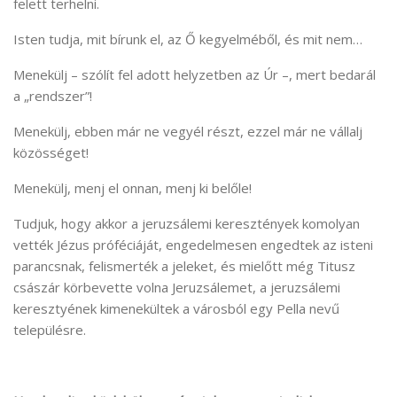
felett terhelni.
Isten tudja, mit bírunk el, az Ő kegyelméből, és mit nem…
Menekülj – szólít fel adott helyzetben az Úr –, mert bedarál
a „rendszer”!
Menekülj, ebben már ne vegyél részt, ezzel már ne vállalj
közösséget!
Menekülj, menj el onnan, menj ki belőle!
Tudjuk, hogy akkor a jeruzsálemi keresztények komolyan
vették Jézus próféciáját, engedelmesen engedtek az isteni
parancsnak, felismerték a jeleket, és mielőtt még Titusz
császár körbevette volna Jeruzsálemet, a jeruzsálemi
keresztyének kimenekültek a városból egy Pella nevű
településre.