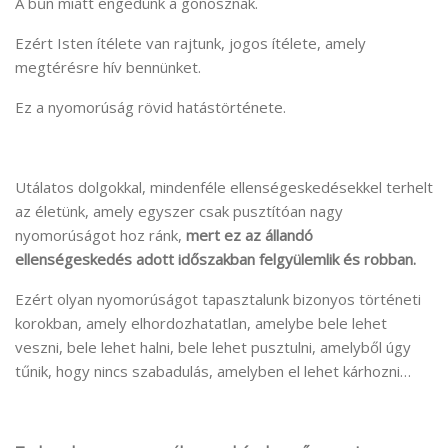
A bűn miatt engedünk a gonosznak.
Ezért Isten ítélete van rajtunk, jogos ítélete, amely
megtérésre hív bennünket.
Ez a nyomorúság rövid hatástörténete.
Utálatos dolgokkal, mindenféle ellenségeskedésekkel terhelt
az életünk, amely egyszer csak pusztítóan nagy
nyomorúságot hoz ránk,
mert ez az állandó
ellenségeskedés adott időszakban felgyülemlik és robban.
Ezért olyan nyomorúságot tapasztalunk bizonyos történeti
korokban, amely elhordozhatatlan, amelybe bele lehet
veszni, bele lehet halni, bele lehet pusztulni, amelyből úgy
tűnik, hogy nincs szabadulás, amelyben el lehet kárhozni…