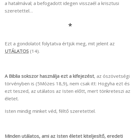
a hatalmával; a befogadott idegen visszaél a krisztusi
szeretettel…
*
Ezt a gondolatot folytatva értjük meg, mit jelent az
UTÁLATOS
(14).
A Biblia sokszor használja ezt a kifejezést
, az ószövetségi
törvényben is (5Mózes 18,9), nem csak itt: Hogyha ezt és
ezt teszed, az utálatos az Isten előtt, mert tönkreteszi az
életet.
Isten mindig minket véd, féltő szeretettel.
Minden utálatos, ami az Isten életet kiteljesítő, eredeti