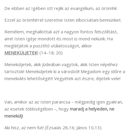
De ebben az Igében ott rejlik az evangélium, az örömhír.
Ezzel az örömhírrel szeretne Isten elbocsátani bennünket.
Remélem, meghallottuk azt a nagyon fontos felszólítást,
amit Isten Igéje mondott és most is mond nekünk: Ha
meglátjátok a pusztító utálatosságot, akkor
MENEKÜLJETEK
! (14–18; 20)
Meneküljetek, akik Júdeában vagytok, akik Isten népéhez
tartoztok! Meneküljetek ki a városból! Megadom egy időre a
menekülés lehetőségét! Vegyétek azt észre, éljetek vele!
Van, amikor az az Isten parancsa – mégpedig igen gyakran,
az esetek többségében –, hogy
maradj a helyeden, ne
menekülj
!
Aki hisz, az nem fut! (Ézsaiás 28,16; János 10,13)