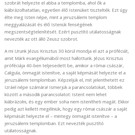
szobrát helyezte el abba a templomba, ahol ők a
kiábrázolhatatlan, egyetlen élő Istenüket tisztelték. Ezt úgy
élte meg Isten népe, mint a jeruzsálemi templom
meggyalázását és élő Istenük fenségének
megszentségtelenítését. Ezért pusztító utálatosságnak
nevezték az ott álló Zeusz szobrot.
A mi Urunk Jézus Krisztus 30 körül mondja el azt a próféciát,
amit Márk evangéliumából most hallottunk. Jézus Krisztus
próféciája 40-ben teljesedett be, amikor a római császár,
Caligula, önmagát istenítve, a saját képmását helyezte el a
jeruzsálemi templomban. Képzeljük el, mit jelenthetett ez
Izráel népe számára! Ismerjük a parancsolatokat, többek
között a második parancsolatot: Istent nem lehet
kiábrázolni, és egy ember soha nem istenítheti magát. Ekkor
pedig azt kellett megélniük, hogy egy római császár a saját
képmását helyezte el – mintegy önmagát istenítve – a
jeruzsálemi templomban. Ezt nevezték pusztító
utálatosságnak.