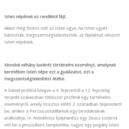
Isten népének ez rendkívül fájt.
Akkor még fontos volt az Isten ügye, ha Isten ügyét
bántották, megszentségtelenítették, az fájdalmat okozott
Isten népének.
Mondok néhány konkrét történelmi eseményt, amelynek
keretében Isten népe ezt a gyalázatot, ezt a
megszentségtelenítést átélte.
A Dániel próféta könyve a 9. fejezettől a 12. fejezetig
terjedő szakaszban többször prófétál egy történelmi
eseményről, amely Krisztus előtti 2. században teljesedett
be, amikor a Perzsa utódállamok egy birodalmának
uralkodója, IV. Antiokhosz Epiphanész egy Zeusz szobrot
vitt be a jeruzsálemi templomba, vagyis egy pogány isten