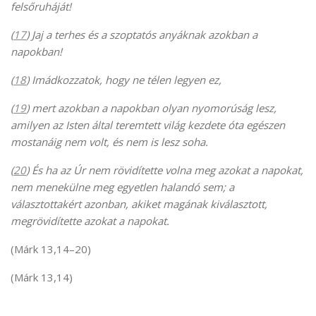
felsőruháját!
(
17
) Jaj a terhes és a szoptatós anyáknak azokban a
napokban!
(
18
) Imádkozzatok, hogy ne télen legyen ez,
(
19
) mert azokban a napokban olyan nyomorúság lesz,
amilyen az Isten által teremtett világ kezdete óta egészen
mostanáig nem volt, és nem is lesz soha.
(
20
) És ha az Úr nem rövidítette volna meg azokat a napokat,
nem menekülne meg egyetlen halandó sem; a
választottakért azonban, akiket magának kiválasztott,
megrövidítette azokat a napokat.
(Márk 13,14–20)
(Márk 13,14)