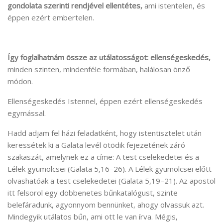
gondolata szerinti rendjével ellentétes,
ami istentelen, és
éppen ezért embertelen.
Így foglalhatnám össze az utálatosságot: ellenségeskedés,
minden szinten, mindenféle formában, halálosan önző
módon.
Ellenségeskedés Istennel, éppen ezért ellenségeskedés
egymással.
Hadd adjam fel házi feladatként, hogy istentisztelet után
keressétek ki a Galata levél ötödik fejezetének záró
szakaszát, amelynek ez a címe: A test cselekedetei és a
Lélek gyümölcsei (Galata 5,16–26). A Lélek gyümölcsei előtt
olvashatóak a test cselekedetei (Galata 5,19–21). Az apostol
itt felsorol egy döbbenetes bűnkatalógust, szinte
belefáradunk, agyonnyom bennünket, ahogy olvassuk azt.
Mindegyik utálatos bűn, ami ott le van írva. Mégis,