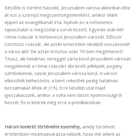
Később is történt hasonló. Jeruzsálem városa akkoriban élte
át ezt a szörnyű megszentségtelenítést, amikor Márk
éppen az evangéliumát írta. Nyilván ez a rettenetes
tapasztalat is megszólal a sorok között. Egymás után két
római császár is körbeveszi Jeruzsálem városát. Először
Cesztusz császár, aki aztán ismeretlen okokból visszavonult
a város alól. De aztán Krisztus után 70-ben megérkezett
Titusz, aki hatalmas sereggel zárta körül Jeruzsálem városát:
megjelentek a római császárt ábrázoló jelképek, pogány
szimbólumok, sasok Jeruzsálem városa körül. A várost
elkezdték kiéheztetni, a bent rekedtek pedig hatalmas
borzalmakat éltek át (19). Erre később utal majd
igeszakaszunk, amikor a soha nem látott nyomorúságról
beszél. Én is kitérek még erre a prédikációban.
Három konkrét történelmi esemény,
amely történeti
értelemben megmagyarázza nekünk, hogy mit jelent az