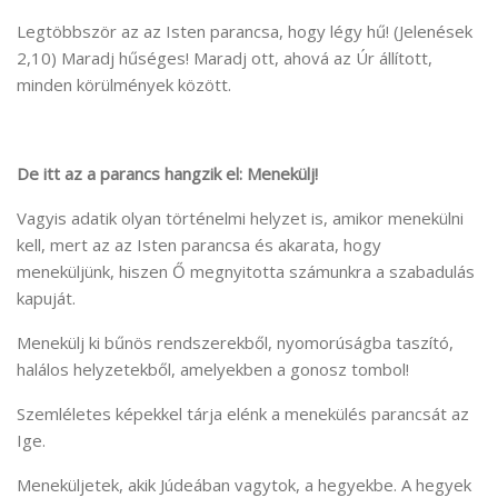
Legtöbbször az az Isten parancsa, hogy légy hű! (Jelenések
2,10) Maradj hűséges! Maradj ott, ahová az Úr állított,
minden körülmények között.
De itt az a parancs hangzik el: Menekülj!
Vagyis adatik olyan történelmi helyzet is, amikor menekülni
kell, mert az az Isten parancsa és akarata, hogy
meneküljünk, hiszen Ő megnyitotta számunkra a szabadulás
kapuját.
Menekülj ki bűnös rendszerekből, nyomorúságba taszító,
halálos helyzetekből, amelyekben a gonosz tombol!
Szemléletes képekkel tárja elénk a menekülés parancsát az
Ige.
Meneküljetek, akik Júdeában vagytok, a hegyekbe. A hegyek