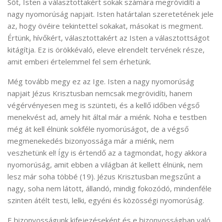
Sőt, Isten a választottakért sokak számára megrövidíti a
nagy nyomorúság napjait. Isten határtalan szeretetének jele
az, hogy övéire tekintettel sokakat, másokat is megment.
Értünk, hívőkért, választottakért az Isten a választottságot
kitágítja. Ez is örökkévaló, eleve elrendelt tervének része,
amit emberi értelemmel fel sem érhetünk.
Még tovább megy ez az Ige. Isten a nagy nyomorúság
napjait Jézus Krisztusban nemcsak megrövidíti, hanem
végérvényesen meg is szünteti, és a kellő időben végső
menekvést ad, amely hit által már a miénk. Noha e testben
még át kell élnünk sokféle nyomorúságot, de a végső
megmenekedés bizonyossága már a miénk, nem
veszhetünk el! Így is értendő az a tagmondat, hogy akkora
nyomorúság, amit ebben a világban át kellett élnünk, nem
lesz már soha többé (19). Jézus Krisztusban megszűnt a
nagy, soha nem látott, állandó, mindig fokozódó, mindenféle
szinten átélt testi, lelki, egyéni és közösségi nyomorúság.
E bizonyosságunk kifejezéseként és e bizonyosságban való