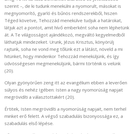
szerint –, de ki tudunk menekülni a nyomorult, másokat is
megnyomorító, gyarló és bűnös rendszerekből, hiszen
Téged követve, Tehozzád menekülve tudjuk a határokat,
látjuk azt a pontot, amit hívő emberként soha nem léphetünk
át. A Te világosságot ajándékozó, megváltó kegyelmedből
láthatjuk mindezeket. Urunk, Jézus Krisztus, könyörülj
rajtunk, soha ne vond meg tőlünk ezt a látást, növeld a mi
hitünket, hogy mindenkor Tehozzád meneküljünk, és így
üdvösségesen megmeneküljünk, bármi történik is velünk
(20).
Olyan gyönyörűen zeng itt az evangélium ebben a leverően
súlyos és nehéz Igében: Isten a nagy nyomorúság napjait
megrövidíti a választottakért (20).
Értitek, Isten megrövidíti a nyomorúság napjait, nem terhel
minket erő felett. A végső szabadulás bizonyossága ez, a
szabadulás első lépése.