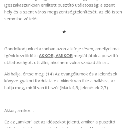
igeszakaszunkban említett pusztító utálatosság: a szent
hely és a szent város megszentségtelenítését, az élő Isten
semmibe vételét.
*
Gondolkodjunk el azonban azon a kifejezésen, amellyel mai
Igénk kezdődött:
AKKOR, AMIKOR
meglátjátok a pusztító
utálatosságot, ott állni, ahol nem volna szabad állnia…
Aki hallja, értse meg! (14) Az evangéliumok és a Jelenések
könyve gyakori fordulata ez: Akinek van füle a hallásra, az
hallja meg, miről van itt szó! (Márk 4,9; Jelenések 2,7)
Akkor, amikor…
Ez az „amikor” azt az időszakot jelenti, amikor a pusztító