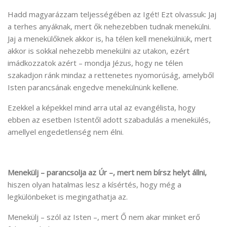
Hadd magyarázzam teljességében az Igét! Ezt olvassuk: Jaj
a terhes anyáknak, mert ők nehezebben tudnak menekülni.
Jaj a menekülőknek akkor is, ha télen kell menekülniük, mert
akkor is sokkal nehezebb menekülni az utakon, ezért
imádkozzatok azért – mondja Jézus, hogy ne télen
szakadjon ránk mindaz a rettenetes nyomorúság, amelyből
Isten parancsának engedve menekülnünk kellene.
Ezekkel a képekkel mind arra utal az evangélista, hogy
ebben az esetben Istentől adott szabadulás a menekülés,
amellyel engedetlenség nem élni.
Menekülj – parancsolja az Úr –, mert nem bírsz helyt állni,
hiszen olyan hatalmas lesz a kísértés, hogy még a
legkülönbeket is megingathatja az.
Menekülj – szól az Isten –, mert Ő nem akar minket erő