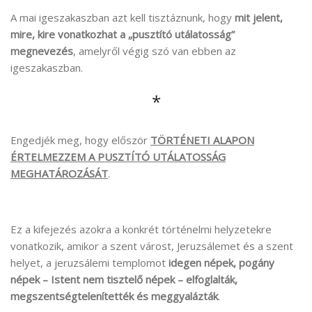
A mai igeszakaszban azt kell tisztáznunk, hogy
mit jelent,
mire, kire vonatkozhat a „pusztító utálatosság”
megnevezés
, amelyről végig szó van ebben az
igeszakaszban.
*
Engedjék meg, hogy először
TÖRTÉNETI ALAPON
ÉRTELMEZZEM A PUSZTÍTÓ UTÁLATOSSÁG
MEGHATÁROZÁSÁT
.
Ez a kifejezés azokra a konkrét történelmi helyzetekre
vonatkozik, amikor a szent várost, Jeruzsálemet és a szent
helyet, a jeruzsálemi templomot
idegen népek, pogány
népek – Istent nem tisztelő népek – elfoglalták,
megszentségtelenítették és meggyalázták
.