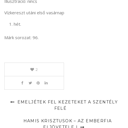
Illusztráció: nincs
Vízkereszt utáni első vasárnap
hét.
Márk sorozat: 96.
2
EMELJÉTEK FEL KEZETEKET A SZENTÉLY
FELÉ
HAMIS KRISZTUSOK – AZ EMBERFIA
ELJÖVETELE I