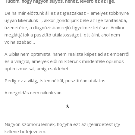
Tudom, hogy nagyon súlyos, nehéz, leverő ez az Ige.
De ha már előttünk áll ez az igeszakasz – amelyet többnyire
ugyan kikerülünk –, akkor gondoljunk bele az Ige tanításába,
üzenetébe, a diagnózisban rejlő figyelmeztetésre: Amikor
meglátjátok a pusztító utálatosságot, ott állni, ahol nem
volna szabad…
A Biblia nem optimista, hanem realista képet ad az emberről
és a világról, amelyek elől mi kitérünk mindenféle ópiumos
optimizmussal, amíg csak lehet.
Pedig ez a világ, Isten nélkül, pusztítóan utálatos.
A megoldás nem nálunk van…
*
Nagyon szomorú lennék, hogyha ezt az igehirdetést így
kellene befejeznem.