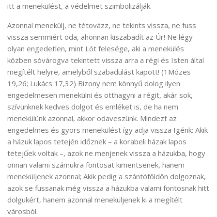
itt a menekülést, a védelmet szimbolizálják.
Azonnal menekülj, ne tétovázz, ne tekints vissza, ne fuss
vissza semmiért oda, ahonnan kiszabadít az Úr! Ne légy
olyan engedetlen, mint Lót felesége, aki a menekülés
közben sóvárogva tekintett vissza arra a régi és Isten által
megítélt helyre, amelyből szabadulást kapott! (1Mózes
19,26; Lukács 17,32) Bizony nem könnyű dolog ilyen
engedelmesen menekülni és otthagyni a régit, akár sok,
szívünknek kedves dolgot és emléket is, de ha nem
menekülünk azonnal, akkor odaveszünk. Mindezt az
engedelmes és gyors menekülést így adja vissza Igénk: Akik
a házuk lapos tetején időznek – a korabeli házak lapos
tetejűek voltak –, azok ne menjenek vissza a házukba, hogy
onnan valami számukra fontosat kimentsenek, hanem
meneküljenek azonnal; Akik pedig a szántóföldön dolgoznak,
azok se fussanak még vissza a házukba valami fontosnak hitt
dolgukért, hanem azonnal meneküljenek ki a megítélt
városból.