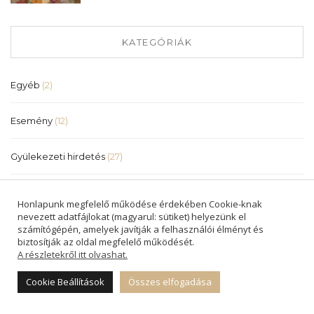
KATEGÓRIÁK
Egyéb
(2)
Esemény
(12)
Gyülekezeti hirdetés
(27)
Gyülekezeti hírlevél
(26)
Honlapunk megfelelő működése érdekében Cookie-knak
nevezett adatfájlokat (magyarul: sütiket) helyezünk el
Hír
(83)
számítógépén, amelyek javítják a felhasználói élményt és
biztosítják az oldal megfelelő működését.
A részletekről itt olvashat.
Igehirdetés
(568)
Cookie Beállítások
Összes elfogadása
Közlemény
(4)