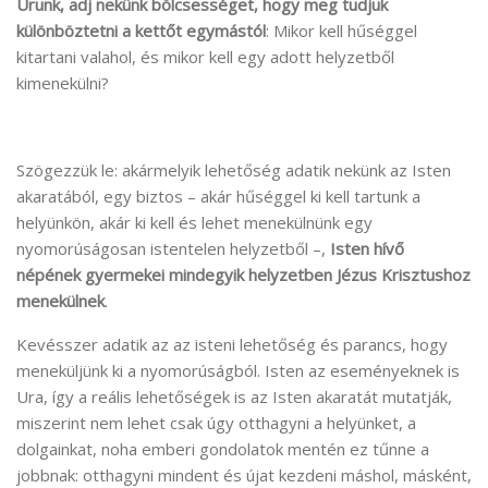
Urunk, adj nekünk bölcsességet, hogy meg tudjuk
különböztetni a kettőt egymástól
: Mikor kell hűséggel
kitartani valahol, és mikor kell egy adott helyzetből
kimenekülni?
Szögezzük le: akármelyik lehetőség adatik nekünk az Isten
akaratából, egy biztos – akár hűséggel ki kell tartunk a
helyünkön, akár ki kell és lehet menekülnünk egy
nyomorúságosan istentelen helyzetből –,
Isten hívő
népének gyermekei mindegyik helyzetben
Jézus Krisztushoz
menekülnek
.
Kevésszer adatik az az isteni lehetőség és parancs, hogy
meneküljünk ki a nyomorúságból. Isten az eseményeknek is
Ura, így a reális lehetőségek is az Isten akaratát mutatják,
miszerint nem lehet csak úgy otthagyni a helyünket, a
dolgainkat, noha emberi gondolatok mentén ez tűnne a
jobbnak: otthagyni mindent és újat kezdeni máshol, másként,