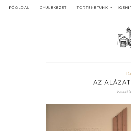
FŐOLDAL
GYÜLEKEZET
TÖRTÉNETÜNK
IGEHI
I
AZ ALÁZA
Közzét