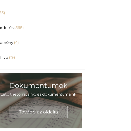
83)
irdetés
(568)
lemény
(4)
hívó
(19)
Dokumentumok
Letölthető irataink, és dokumentumaink
Tovább az oldalra