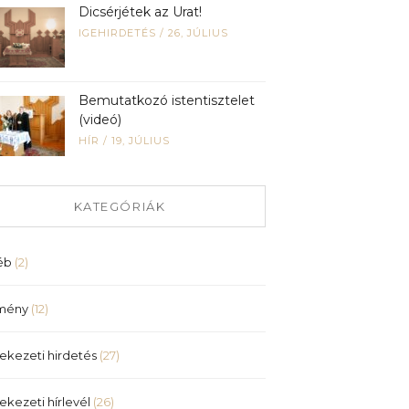
Dicsérjétek az Urat!
IGEHIRDETÉS
/
26, JÚLIUS
Bemutatkozó istentisztelet
(videó)
HÍR
/
19, JÚLIUS
KATEGÓRIÁK
éb
(2)
mény
(12)
ekezeti hirdetés
(27)
ekezeti hírlevél
(26)