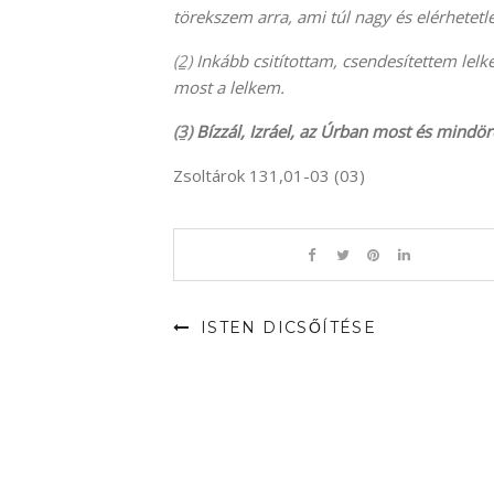
törekszem arra, ami túl nagy és elérhetet
(2)
Inkább csitítottam, csendesítettem lel
most a lelkem.
(3)
Bízzál, Izráel, az Úrban most és mindör
Zsoltárok 131,01-03 (03)
ISTEN DICSŐÍTÉSE