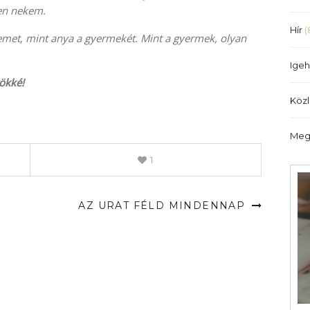
illetőleg
len nekem.
csökkentéséhez
Hír
(
kemet, mint anya a gyermekét. Mint a gyermek, olyan
a
Fel/Le
Igeh
billentyűket
ökké!
kell
Köz
használni.
Meg
1
AZ URAT FÉLD MINDENNAP