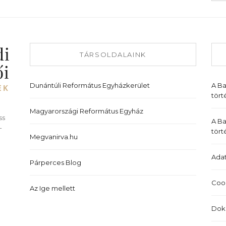
TÁRSOLDALAINK
Dunántúli Református Egyházkerület
A B
tört
Magyarországi Református Egyház
ss
A Ba
-
tört
Megvanirva.hu
Adat
Párperces Blog
Cook
Az Ige mellett
Dok