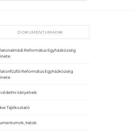
DOKUMENTUMAINK
alatonalmádi Református Egyházközség
énete
latonfűzfői Református Egyházközség
énete
védelmi irányelvek
ie Tájékoztató
umentumok, Iratok