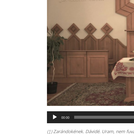
Audió
00:00
lejátszó
(1)
Zarándokének. Dávidé. Uram, nem fuval