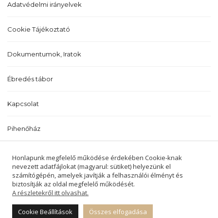
Adatvédelmi irányelvek
Cookie Tájékoztató
Dokumentumok, Iratok
Ébredés tábor
Kapcsolat
Pihenőház
Történetünk
Honlapunk megfelelő működése érdekében Cookie-knak
nevezett adatfájlokat (magyarul: sütiket) helyezünk el
számítógépén, amelyek javítják a felhasználói élményt és
biztosítják az oldal megfelelő működését.
A részletekről itt olvashat.
2022 © BALATONALMÁDI ÉS BALATONFŰZFŐI
REFORMÁTUS EGYHÁZKÖZSÉGEK -
Cookie Beállítások
Összes elfogadása
MINDEN JOG FENNTARTVA.