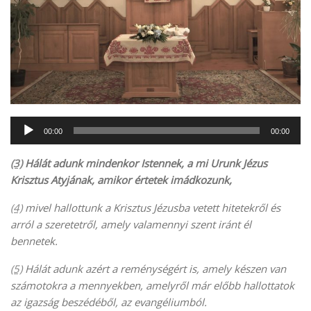
Audió
00:00
00:00
lejátszó
(3)
Hálát adunk mindenkor Istennek, a mi Urunk Jézus
Krisztus Atyjának, amikor értetek imádkozunk,
(4)
mivel hallottunk a Krisztus Jézusba vetett hitetekről és
arról a szeretetről, amely valamennyi szent iránt él
bennetek.
(5)
Hálát adunk azért a reménységért is, amely készen van
számotokra a mennyekben, amelyről már előbb hallottatok
az igazság beszédéből, az evangéliumból.