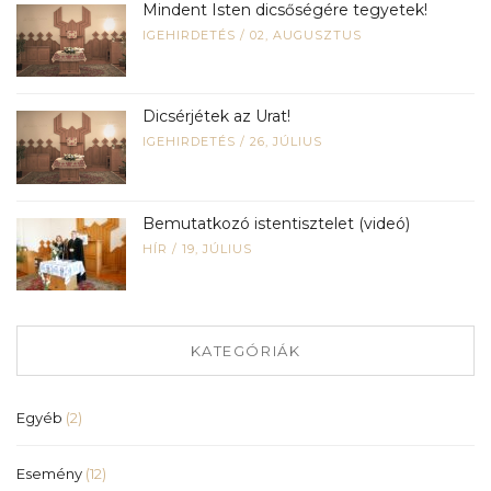
Mindent Isten dicsőségére tegyetek!
IGEHIRDETÉS
/
02, AUGUSZTUS
Dicsérjétek az Urat!
IGEHIRDETÉS
/
26, JÚLIUS
Bemutatkozó istentisztelet (videó)
HÍR
/
19, JÚLIUS
KATEGÓRIÁK
Egyéb
(2)
Esemény
(12)