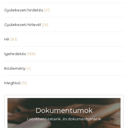
Gyülekezeti hirdetés
(27)
Gyülekezeti hírlevél
(26)
Hír
(83)
Igehirdetés
(568)
Közlemény
(4)
Meghívó
(19)
Dokumentumok
Letölthető irataink, és dokumentumaink