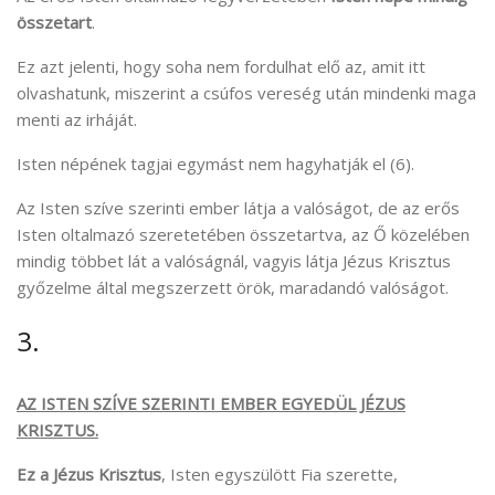
összetart
.
Ez azt jelenti, hogy soha nem fordulhat elő az, amit itt
olvashatunk, miszerint a csúfos vereség után mindenki maga
menti az irháját.
Isten népének tagjai egymást nem hagyhatják el (6).
Az Isten szíve szerinti ember látja a valóságot, de az erős
Isten oltalmazó szeretetében összetartva, az Ő közelében
mindig többet lát a valóságnál, vagyis látja Jézus Krisztus
győzelme által megszerzett örök, maradandó valóságot.
3.
AZ ISTEN SZÍVE SZERINTI EMBER EGYEDÜL JÉZUS
KRISZTUS.
Ez a Jézus Krisztus
, Isten egyszülött Fia szerette,