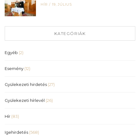
HÍR
/
19, JÚLIUS
KATEGÓRIÁK
Egyéb
(2)
Esemény
(12)
Gyülekezeti hirdetés
(27)
Gyülekezeti hírlevél
(26)
Hír
(83)
Igehirdetés
(568)