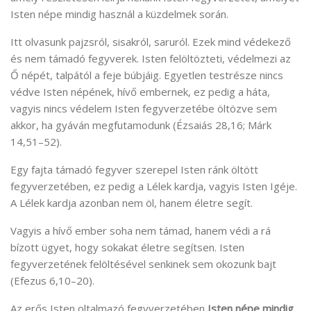
Isten népe mindig használ a küzdelmek során.
Itt olvasunk pajzsról, sisakról, saruról. Ezek mind védekező
és nem támadó fegyverek. Isten felöltözteti, védelmezi az
Ő népét, talpától a feje búbjáig. Egyetlen testrésze nincs
védve Isten népének, hívő embernek, ez pedig a háta,
vagyis nincs védelem Isten fegyverzetébe öltözve sem
akkor, ha gyáván megfutamodunk (Ézsaiás 28,16; Márk
14,51–52).
Egy fajta támadó fegyver szerepel Isten ránk öltött
fegyverzetében, ez pedig a Lélek kardja, vagyis Isten Igéje.
A Lélek kardja azonban nem öl, hanem életre segít.
Vagyis a hívő ember soha nem támad, hanem védi a rá
bízott ügyet, hogy sokakat életre segítsen. Isten
fegyverzetének felöltésével senkinek sem okozunk bajt
(Efezus 6,10–20).
Az erős Isten oltalmazó fegyverzetében
Isten népe mindig