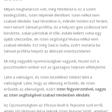
Milyen meghatározó volt, még hitetlenül is ez a szent
beidegződés, Isten népének életében: Isten nélkül nem
szabad elindulni. Saul tévedése is, indirekt módon ezt hirdeti,
mert késett Sámuel próféta, és a helyzet igen szűkössé lett
körülötte, sokan pártoltak el tőle, indulni kellett volna egy
újabb ütközetbe, de Isten segítségül hívása nélkül nem
szabad elindulni. Ezt még Saul is tudta, ezért mutatta be
Sámuel próféta helyett az áldozati istentiszteletet.
Mi még nagyobb nyomorúságban vagyunk, hiszen ezt a
posztmodern ember ezt az igazságos teljesen elfelejtette.
Látni a valóságot, és Isten közelében többet látni a
valóságnál. Látni, hogy az ellenség erősebb, de Isten
erősebb az ellenségnél, ezért
Isten fegyverzetével, vagyis
az Isten segítségével szabad mindenben elindulni.
Az Újszövetségben az Efezusi levél 6. fejezete szól erről,
amely részletesen leírja nekünk Isten fegyverzetét, amelyet