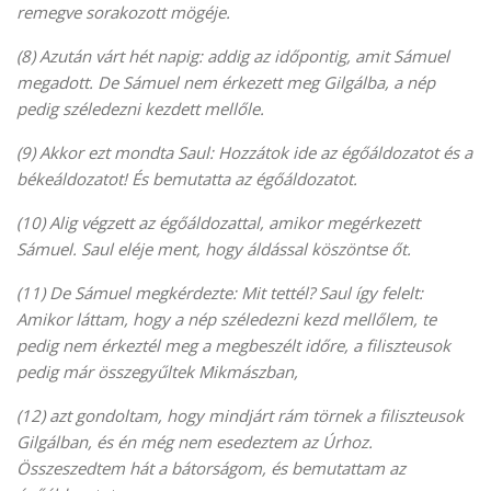
remegve sorakozott mögéje.
(8) Azután várt hét napig: addig az időpontig, amit Sámuel
megadott. De Sámuel nem érkezett meg Gilgálba, a nép
pedig széledezni kezdett mellőle.
(9) Akkor ezt mondta Saul: Hozzátok ide az égőáldozatot és a
békeáldozatot! És bemutatta az égőáldozatot.
(10) Alig végzett az égőáldozattal, amikor megérkezett
Sámuel. Saul eléje ment, hogy áldással köszöntse őt.
(11) De Sámuel megkérdezte: Mit tettél? Saul így felelt:
Amikor láttam, hogy a nép széledezni kezd mellőlem, te
pedig nem érkeztél meg a megbeszélt időre, a filiszteusok
pedig már összegyűltek Mikmászban,
(12) azt gondoltam, hogy mindjárt rám törnek a filiszteusok
Gilgálban, és én még nem esedeztem az Úrhoz.
Összeszedtem hát a bátorságom, és bemutattam az