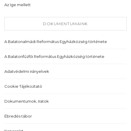
Az Ige mellett
DOKUMENTUMAINK
A Balatonalmádi Református Egyházközség története
A Balatonfűzfői Református Egyházközség története
Adatvédelmi irányelvek
Cookie Tájékoztató
Dokumentumok, Iratok
Ébredés tábor
Kapcsolat