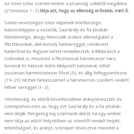
Az Isten szíve szerinti ember a józanság Lelkétől megáldva
(2Timóteus 1–7)
látja azt, hogy az ellenség erősebb, mint ő.
Szinte nevetséges Isten népének hitetlensége,
különösképpen a vezetők, Saul király és fia Jónátán
hitetlensége, ahogy lebecsülik örökös ellenségüket a
filiszteusokat, akik komoly hadsereggel, rendezett
haderővel és fegyverzettel rendelkeztek. A Biblia közli a
számokat is, miszerint a filiszteusok harmincezer harci
kocsival és hatezer külön kiképzett katonával, tehát
összesen harminchatezer fővel (5), és állig felfegyverkezve
(19–23) néztek farkasszemet a háromezres szedett-vedett
héber sereggel (1–2).
Hitetlenség, és ebből következtében aránytévesztés és
szereptévesztés az, hogy ezt Saul király és a fia Jónátán
nem látják. Rengeteg baj származik abból, ha egy ember
nem látja az adott helyzetben az Istentől rendelt helyét,
lehetőségeit, és arányt, szerepet tévesztve menetel a