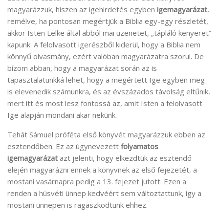
magyarázzuk, hiszen az igehirdetés egyben
igemagyarázat
,
remélve, ha pontosan megértjük a Biblia egy-egy részletét,
akkor Isten Lelke által abból mai üzenetet, „tápláló kenyeret”
kapunk. A felolvasott igerészből kiderül, hogy a Biblia nem
könnyű olvasmány, ezért valóban magyarázatra szorul. De
bízom abban, hogy a magyarázat során az is
tapasztalatunkká lehet, hogy a megértett Ige egyben meg
is elevenedik számunkra, és az évszázados távolság eltűnik,
mert itt és most lesz fontossá az, amit Isten a felolvasott
Ige alapján mondani akar nekünk.
Tehát Sámuel próféta első könyvét magyarázzuk ebben az
esztendőben. Ez az úgynevezett
folyamatos
igemagyarázat
azt jelenti, hogy elkezdtük az esztendő
elején magyarázni ennek a könyvnek az első fejezetét, a
mostani vasárnapra pedig a 13. fejezet jutott. Ezen a
renden a húsvéti ünnep kedvéért sem változtattunk, így a
mostani ünnepen is ragaszkodtunk ehhez.