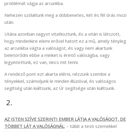
problémát vágja az arcunkba.
Nehezen szólaltunk meg a döbbenetes, két és fél órás mozi
után.
Utána azonban nagyot vitatkoztunk, és a vitán is látszott,
hogy mindenkire elemi erővel hatott ez a mű, amely tényleg
az arcunkba vágta a valóságot, és vagy nem akartunk
beletörődni ebbe a minket is érintő valóságba, vagy
legyintettünk, ez van, nincs mit tenni.
A rendező pont ezt akarta elérni, nézzünk szembe a
tényekkel, számoljunk le minden illúzióval, és valóságos
segítség után kiáltsunk, az Úr segítsége után kiáltsunk.
2.
AZ ISTEN SZÍVE SZERINTI EMBER LÁTJA A VALÓSÁGOT, DE
TÖBBET LÁT A VALÓSÁGNÁL
; – túllát a testi szemekkel