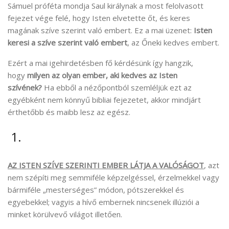
Sámuel próféta mondja Saul királynak a most felolvasott
fejezet vége felé, hogy Isten elvetette őt, és keres
magának szíve szerint való embert. Ez a mai üzenet:
Isten
keresi a szíve szerint való embert
, az Őneki kedves embert.
Ezért a mai igehirdetésben fő kérdésünk így hangzik,
hogy
milyen az olyan ember, aki kedves az Isten
szívének?
Ha ebből a nézőpontból szemléljük ezt az
egyébként nem könnyű bibliai fejezetet, akkor mindjárt
érthetőbb és maibb lesz az egész.
1.
AZ ISTEN SZÍVE SZERINTI EMBER LÁTJA A VALÓSÁGOT
, azt
nem szépíti meg semmiféle képzelgéssel, érzelmekkel vagy
bármiféle „mesterséges” módon, pótszerekkel és
egyebekkel; vagyis a hívő embernek nincsenek illúziói a
minket körülvevő világot illetően.