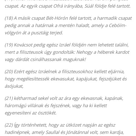
csapat. Az egyik csapat Ofrá irányába, Súál földje felé tartott.
(18) A másik csapat Bét-Hórón felé tartott, a harmadik csapat
pedig annak a határnak a mentén haladt, amely a Cebóím-
völgyön át a pusztáig terjed.
(19) Kovácsot pedig egész Izráel földjén nem lehetett találni,
mert a filiszteusok úgy gondolták: Nehogy a héberek kardot
vagy dárdát csinálhassanak maguknak!
(20) Ezért egész Izráelnek a filiszteusokhoz kellett eljárnia,
hogy megélesíttessék ekevasukat, kapájukat, fejszéjüket és
ásójukat,
(21) kétharmad sekel volt az ára egy ekevasnak, kapának,
háromágú villának és fejszének, vagy ha ki kellett
egyenesíteni az ösztökét.
(22) Így történhetett, hogy az ütközet napján az egész
hadinépnek, amely Saullal és Jónátánnal volt, sem kardja,