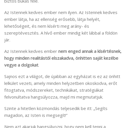
biztos bukás felé.
Az Istennek kedves ember nem ilyen. Az Istennek kedves
ember látja, ha az ellenség erősebb, látja helyét,
lehetőségeit, és nem kísérti meg arány- és
szereptévesztés. A hívő ember mindig két lábbal a földön
jár.
Az Istennek kedves ember
nem enged annak a kísértésnek,
hogy minden realitástól elszakadva, önhitten saját kezébe
vegye a dolgokat
.
Sajnos ezt a világot, de újabban az egyházat is ez az önhitt
lelkület vezeti, amely minden helyzetben okoskodva, erőt
fitogtatva, módszereket, technikákat, stratégiákat
felvonultatva hangsúlyozza, majd mi megmutatjuk.
Szinte a hitetlen közmondás teljesedik be itt: „Segíts
magadon, az Isten is megsegít!”
Nem azt akarjuk hangsúlyozni, hogy nem kell tenni a