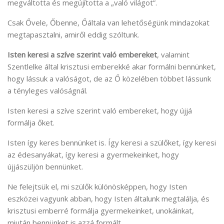
megváltotta és megújította a „való világot”.
Csak Ővele, Őbenne, Őáltala van lehetőségünk mindazokat
megtapasztalni, amiről eddig szóltunk.
Isten keresi a szíve szerint való embereket
, valamint
Szentlelke által krisztusi emberekké akar formálni bennünket,
hogy lássuk a valóságot, de az Ő közelében többet lássunk
a tényleges valóságnál.
Isten keresi a szíve szerint való embereket, hogy újjá
formálja őket.
Isten így keres bennünket is. Így keresi a szülőket, így keresi
az édesanyákat, így keresi a gyermekeinket, hogy
újjászüljön bennünket.
Ne felejtsük el, mi szülők különösképpen, hogy Isten
eszközei vagyunk abban, hogy Isten általunk megtalálja, és
krisztusi emberré formálja gyermekeinket, unokáinkat,
miután bennünket is azzá formált.