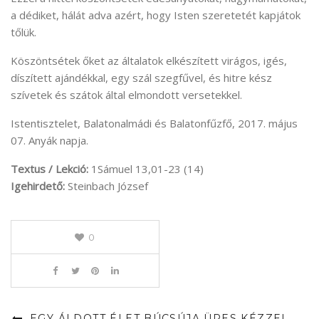
a dédiket, hálát adva azért, hogy Isten szeretetét kapjátok
tőlük.
Köszöntsétek őket az általatok elkészített virágos, igés,
díszített ajándékkal, egy szál szegfűvel, és hitre kész
szívetek és szátok által elmondott versetekkel.
Istentisztelet, Balatonalmádi és Balatonfűzfő, 2017. május
07. Anyák napja.
Textus / Lekció:
1Sámuel 13,01-23 (14)
Igehirdető:
Steinbach József
0
EGY ÁLDOTT ÉLET BÚCSÚJA ÜRES KÉZZEL