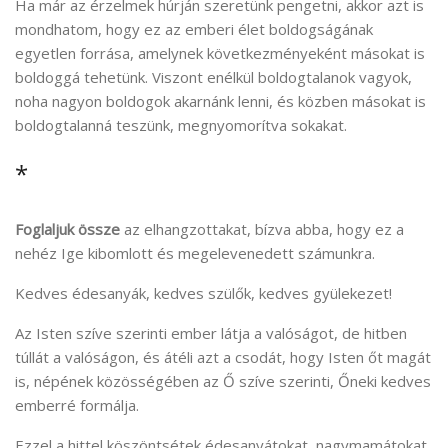
Ha már az érzelmek húrján szeretünk pengetni, akkor azt is
mondhatom, hogy ez az emberi élet boldogságának
egyetlen forrása, amelynek következményeként másokat is
boldoggá tehetünk. Viszont enélkül boldogtalanok vagyok,
noha nagyon boldogok akarnánk lenni, és közben másokat is
boldogtalanná teszünk, megnyomorítva sokakat.
*
Foglaljuk össze
az elhangzottakat, bízva abba, hogy ez a
nehéz Ige kibomlott és megelevenedett számunkra.
Kedves édesanyák, kedves szülők, kedves gyülekezet!
Az Isten szíve szerinti ember látja a valóságot, de hitben
túllát a valóságon, és átéli azt a csodát, hogy Isten őt magát
is, népének közösségében az Ő szíve szerinti, Őneki kedves
emberré formálja.
Ezzel a hittel köszöntsétek édesanyátokat, nagymamátokat,