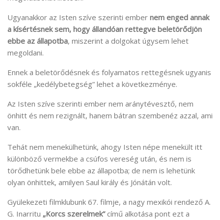
Ugyanakkor az Isten szíve szerinti ember
nem enged annak
a kísértésnek sem, hogy állandóan rettegve beletörődjön
ebbe az állapotba
, miszerint a dolgokat úgysem lehet
megoldani.
Ennek a beletörődésnek és folyamatos rettegésnek ugyanis
sokféle „kedélybetegség” lehet a következménye.
Az Isten szíve szerinti ember nem aránytévesztő, nem
önhitt és nem rezignált, hanem bátran szembenéz azzal, ami
van.
Tehát nem menekülhetünk, ahogy Isten népe menekült itt
különböző vermekbe a csúfos vereség után, és nem is
törődhetünk bele ebbe az állapotba; de nem is lehetünk
olyan önhittek, amilyen Saul király és Jónátán volt.
Gyülekezeti filmklubunk 67. filmje, a nagy mexikói rendező A.
G. Inarritu
„Korcs szerelmek”
című alkotása pont ezt a