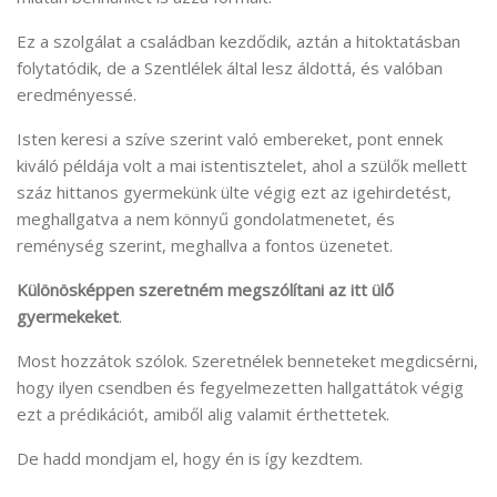
Ez a szolgálat a családban kezdődik, aztán a hitoktatásban
folytatódik, de a Szentlélek által lesz áldottá, és valóban
eredményessé.
Isten keresi a szíve szerint való embereket, pont ennek
kiváló példája volt a mai istentisztelet, ahol a szülők mellett
száz hittanos gyermekünk ülte végig ezt az igehirdetést,
meghallgatva a nem könnyű gondolatmenetet, és
reménység szerint, meghallva a fontos üzenetet.
Különösképpen szeretném megszólítani az itt ülő
gyermekeket
.
Most hozzátok szólok. Szeretnélek benneteket megdicsérni,
hogy ilyen csendben és fegyelmezetten hallgattátok végig
ezt a prédikációt, amiből alig valamit érthettetek.
De hadd mondjam el, hogy én is így kezdtem.