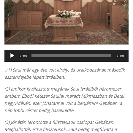
Audió
00:00
00:00
lejátszó
„(1) Saul már egy éve volt király, és uralkodásának második
esztendejébe lépett Izráelben,
(2) amikor kiválasztott magának Saul Izráelből háromezer
embert. Ebből kétezer Saullal maradt Mikmászban és Bétel
hegyvidékén, ezer Jónátánnal volt a benjámini Gebában, a
nép többi részét pedig hazaküldte.
(3) Jónátán lerontotta a filiszteusok oszlopát Gebában.
Meghallották ezt a filiszteusok. Saul pedig megfúvatta a