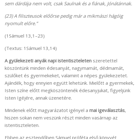
sem dárdája nem volt, csak Saulnak és a fiának, Jónátánnak.
(23) A filiszteusok előőrse pedig már a mikmászi hágóig
nyomult előre.”
(1Sámuel 13,1–23)
(Textus: 1Sámuel 13,14)
A gyülekezeti anyák napi istentiszteleten
szeretettel
köszöntünk minden édesanyát, nagymamát, dédmamát,
szülőket és gyermekeket, valamint a népes gyülekezetet.
Ajándék, hogy ennyien együtt lehetünk. Mielőtt a gyermekek,
Isten színe előtt megköszöntenék édesanyjukat, figyeljünk
Isten Igéjére, annak üzenetére.
Mindenek előtt magyarázatot igényel a
mai igeválasztás
,
hiszen sokan nem veszünk részt minden vasárnap az
istentiszteleten.
Ebben az esztendőben Sámuel próféta első könyvét