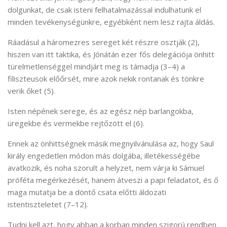
dolgunkat, de csak isteni felhatalmazással indulhatunk el
minden tevékenységünkre, egyébként nem lesz rajta áldás.
Ráadásul a háromezres sereget két részre osztják (2),
hiszen van itt taktika, és Jónátán ezer fős delegációja önhitt
türelmetlenséggel mindjárt meg is támadja (3–4) a
filiszteusok előőrsét, mire azok nekik rontanak és tönkre
verik őket (5).
Isten népének serege, és az egész nép barlangokba,
üregekbe és vermekbe rejtőzött el (6).
Ennek az önhittségnek másik megnyilvánulása az, hogy Saul
király engedetlen módon más dolgába, illetékességébe
avatkozik, és noha szorult a helyzet, nem várja ki Sámuel
próféta megérkezését, hanem átveszi a papi feladatot, és ő
maga mutatja be a döntő csata előtti áldozati
istentiszteletet (7–12).
Tudni kell azt, hogy abban a korban minden szigorú rendben