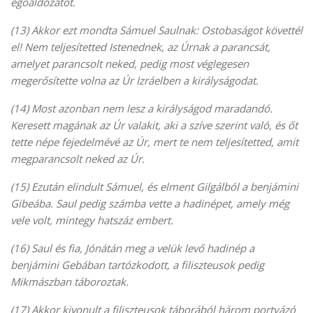
égőáldozatot.
(13) Akkor ezt mondta Sámuel Saulnak: Ostobaságot követtél
el! Nem teljesítetted Istenednek, az Úrnak a parancsát,
amelyet parancsolt neked, pedig most véglegesen
megerősítette volna az Úr Izráelben a királyságodat.
(14) Most azonban nem lesz a királyságod maradandó.
Keresett magának az Úr valakit, aki a szíve szerint való, és őt
tette népe fejedelmévé az Úr, mert te nem teljesítetted, amit
megparancsolt neked az Úr.
(15) Ezután elindult Sámuel, és elment Gilgálból a benjámini
Gibeába. Saul pedig számba vette a hadinépet, amely még
vele volt, mintegy hatszáz embert.
(16) Saul és fia, Jónátán meg a velük levő hadinép a
benjámini Gebában tartózkodott, a filiszteusok pedig
Mikmászban táboroztak.
(17) Akkor kivonult a filiszteusok táborából három portyázó