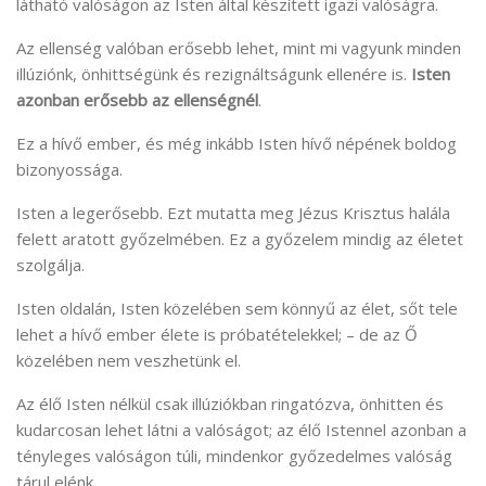
látható valóságon az Isten által készített igazi valóságra.
Az ellenség valóban erősebb lehet, mint mi vagyunk minden
illúziónk, önhittségünk és rezignáltságunk ellenére is.
Isten
azonban erősebb az ellenségnél
.
Ez a hívő ember, és még inkább Isten hívő népének boldog
bizonyossága.
Isten a legerősebb. Ezt mutatta meg Jézus Krisztus halála
felett aratott győzelmében. Ez a győzelem mindig az életet
szolgálja.
Isten oldalán, Isten közelében sem könnyű az élet, sőt tele
lehet a hívő ember élete is próbatételekkel; – de az Ő
közelében nem veszhetünk el.
Az élő Isten nélkül csak illúziókban ringatózva, önhitten és
kudarcosan lehet látni a valóságot; az élő Istennel azonban a
tényleges valóságon túli, mindenkor győzedelmes valóság
tárul elénk.