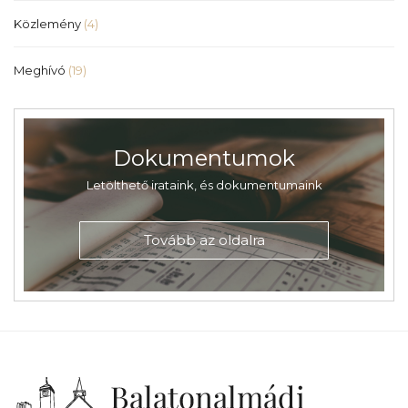
Közlemény
(4)
Meghívó
(19)
Dokumentumok
Letölthető irataink, és dokumentumaink
Tovább az oldalra