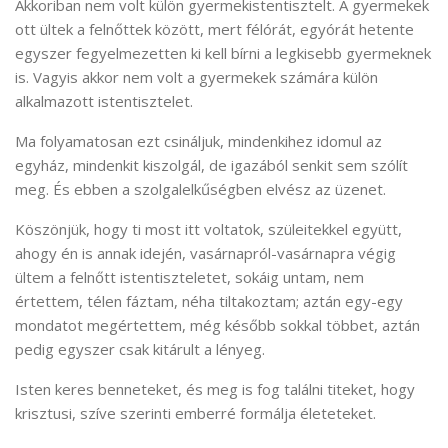
Akkoriban nem volt külön gyermekistentisztelt. A gyermekek
ott ültek a felnőttek között, mert félórát, egyórát hetente
egyszer fegyelmezetten ki kell bírni a legkisebb gyermeknek
is. Vagyis akkor nem volt a gyermekek számára külön
alkalmazott istentisztelet.
Ma folyamatosan ezt csináljuk, mindenkihez idomul az
egyház, mindenkit kiszolgál, de igazából senkit sem szólít
meg. És ebben a szolgalelkűségben elvész az üzenet.
Köszönjük, hogy ti most itt voltatok, szüleitekkel együtt,
ahogy én is annak idején, vasárnapról-vasárnapra végig
ültem a felnőtt istentiszteletet, sokáig untam, nem
értettem, télen fáztam, néha tiltakoztam; aztán egy-egy
mondatot megértettem, még később sokkal többet, aztán
pedig egyszer csak kitárult a lényeg.
Isten keres benneteket, és meg is fog találni titeket, hogy
krisztusi, szíve szerinti emberré formálja életeteket.