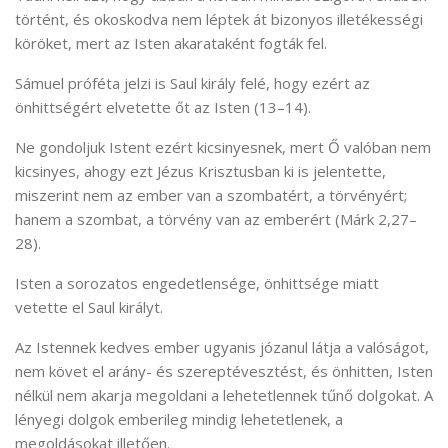
történt, és okoskodva nem léptek át bizonyos illetékességi
köröket, mert az Isten akarataként fogták fel.
Sámuel próféta jelzi is Saul király felé, hogy ezért az
önhittségért elvetette őt az Isten (13–14).
Ne gondoljuk Istent ezért kicsinyesnek, mert Ő valóban nem
kicsinyes, ahogy ezt Jézus Krisztusban ki is jelentette,
miszerint nem az ember van a szombatért, a törvényért;
hanem a szombat, a törvény van az emberért (Márk 2,27–
28).
Isten a sorozatos engedetlensége, önhittsége miatt
vetette el Saul királyt.
Az Istennek kedves ember ugyanis józanul látja a valóságot,
nem követ el arány- és szereptévesztést, és önhitten, Isten
nélkül nem akarja megoldani a lehetetlennek tűnő dolgokat. A
lényegi dolgok emberileg mindig lehetetlenek, a
megoldásokat illetően.