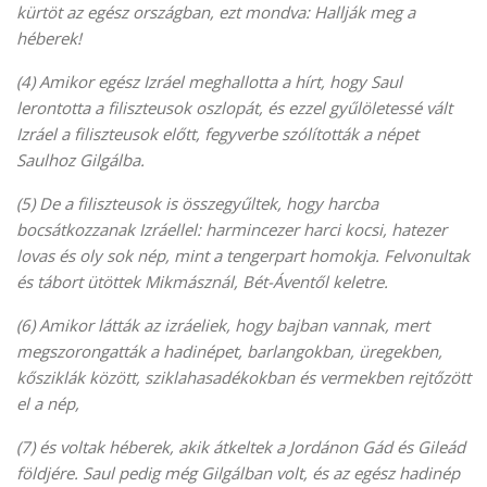
kürtöt az egész országban, ezt mondva: Hallják meg a
héberek!
(4) Amikor egész Izráel meghallotta a hírt, hogy Saul
lerontotta a filiszteusok oszlopát, és ezzel gyűlöletessé vált
Izráel a filiszteusok előtt, fegyverbe szólították a népet
Saulhoz Gilgálba.
(5) De a filiszteusok is összegyűltek, hogy harcba
bocsátkozzanak Izráellel: harmincezer harci kocsi, hatezer
lovas és oly sok nép, mint a tengerpart homokja. Felvonultak
és tábort ütöttek Mikmásznál, Bét-Áventől keletre.
(6) Amikor látták az izráeliek, hogy bajban vannak, mert
megszorongatták a hadinépet, barlangokban, üregekben,
kősziklák között, sziklahasadékokban és vermekben rejtőzött
el a nép,
(7) és voltak héberek, akik átkeltek a Jordánon Gád és Gileád
földjére. Saul pedig még Gilgálban volt, és az egész hadinép