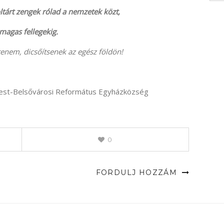
ltárt zengek rólad a nemzetek közt,
 magas fellegekig.
enem, dicsőítsenek az egész földön!
jpest-Belsővárosi Református Egyházközség
0
FORDULJ HOZZÁM