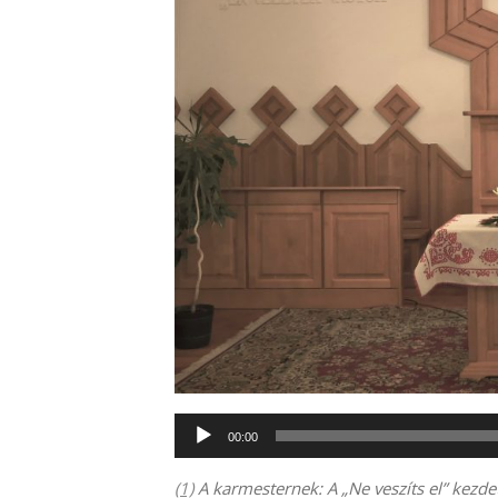
Audió
00:00
lejátszó
(1)
A karmesternek: A „Ne veszíts el” kezde