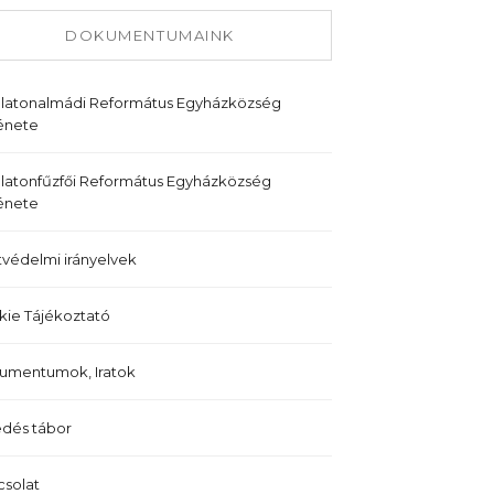
DOKUMENTUMAINK
alatonalmádi Református Egyházközség
énete
latonfűzfői Református Egyházközség
énete
védelmi irányelvek
ie Tájékoztató
umentumok, Iratok
dés tábor
solat