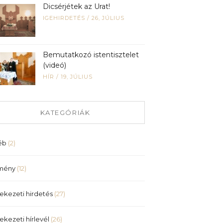
Dicsérjétek az Urat!
IGEHIRDETÉS
/
26, JÚLIUS
Bemutatkozó istentisztelet
(videó)
HÍR
/
19, JÚLIUS
KATEGÓRIÁK
éb
(2)
mény
(12)
ekezeti hirdetés
(27)
ekezeti hírlevél
(26)