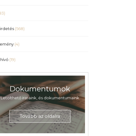
83)
irdetés
(568)
lemény
(4)
hívó
(19)
Dokumentumok
Letölthető irataink, és dokumentumaink
Tovább az oldalra