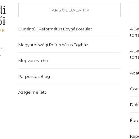
TÁRSOLDALAINK
Dunántúli Református Egyházkerület
A B
tört
Magyarországi Református Egyház
ss
A Ba
-
tört
Megvanirva.hu
Adat
Párperces Blog
Cook
Az Ige mellett
Dok
Ébre
Kapc