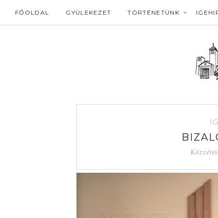
FŐOLDAL
GYÜLEKEZET
TÖRTÉNETÜNK
IGEHI
I
BIZAL
Közzété