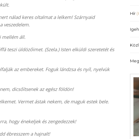
illetőleg
kült.
csökkentéséhez
Hír
(
ert nálad keres oltalmat a lelkem! Szárnyaid
a
 a veszedelem.
Fel/Le
Igeh
billentyűket
i mellém áll.
kell
Köz
használni.
 teszi üldözőimet. (Szela.) Isten elküldi szeretetét és
Meg
falják az embereket. Foguk lándzsa és nyíl, nyelvük
nem, dicsőítsenek az egész földön!
lelkemet. Vermet ástak nekem, de maguk estek bele.
arra, hogy énekeljek és zengedezzek!
hadd ébresszem a hajnalt!