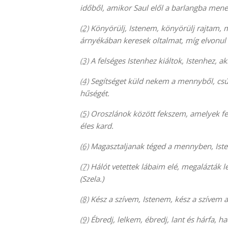
időből, amikor Saul elől a barlangba mene
(2)
Könyörülj, Istenem, könyörülj rajtam, m
árnyékában keresek oltalmat, míg elvonul
(3)
A felséges Istenhez kiáltok, Istenhez, ak
(4)
Segítséget küld nekem a mennyből, csúffá
hűségét.
(5)
Oroszlánok között fekszem, amelyek fel
éles kard.
(6)
Magasztaljanak téged a mennyben, Iste
(7)
Hálót vetettek lábaim elé, megalázták 
(Szela.)
(8)
Kész a szívem, Istenem, kész a szívem 
(9)
Ébredj, lelkem, ébredj, lant és hárfa, 