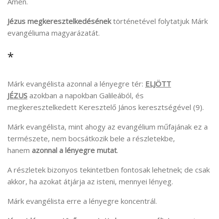
Ámen.
Jézus megkeresztelkedésének
történetével folytatjuk Márk
evangéliuma magyarázatát.
*
Márk evangélista azonnal a lényegre tér:
ELJÖTT
JÉZUS
azokban a napokban Galileából, és
megkeresztelkedett Keresztelő János keresztségével (9).
Márk evangélista, mint ahogy az evangélium műfajának ez a
természete, nem bocsátkozik bele a részletekbe,
hanem
azonnal a lényegre mutat
.
A részletek bizonyos tekintetben fontosak lehetnek; de csak
akkor, ha azokat átjárja az isteni, mennyei lényeg.
Márk evangélista erre a lényegre koncentrál.