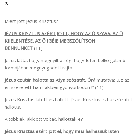
*
Miért jött Jézus Krisztus?
JÉZUS KRISZTUS AZÉRT JÖTT, HOGY AZ Ő SZAVA, AZ Ő
KIJELENTÉSE, AZ Ő IGÉJE MEGSZÓLÍTSON
BENNÜNKET
(11).
Jézus látta, hogy megnyílt az ég, hogy Isten Lelke galamb
formájában megnyugodott rajta.
Jézus ezután hallotta az Atya szózatát,
Őrá mutatva: „Ez az
én szeretett Fiam, akiben gyönyörködöm!” (11)
Jézus Krisztus látott és hallott. Jézus Krisztus ezt a szózatot
hallotta.
A többiek, akik ott voltak, hallották-e?
Jézus Krisztus azért jött el, hogy mi is hallhassuk Isten