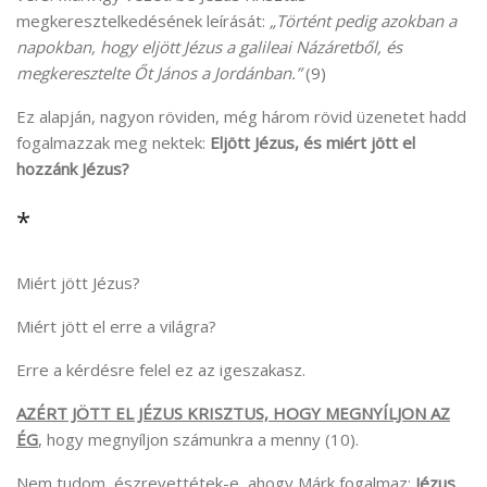
megkeresztelkedésének leírását:
„Történt pedig azokban a
napokban, hogy eljött Jézus a galileai Názáretből, és
megkeresztelte Őt János a Jordánban.”
(9)
Ez alapján, nagyon röviden, még három rövid üzenetet hadd
fogalmazzak meg nektek:
Eljött Jézus, és miért jött el
hozzánk Jézus?
*
Miért jött Jézus?
Miért jött el erre a világra?
Erre a kérdésre felel ez az igeszakasz.
AZÉRT JÖTT EL JÉZUS KRISZTUS, HOGY MEGNYÍLJON AZ
ÉG
, hogy megnyíljon számunkra a menny (10).
Nem tudom, észrevettétek-e, ahogy Márk fogalmaz:
Jézus