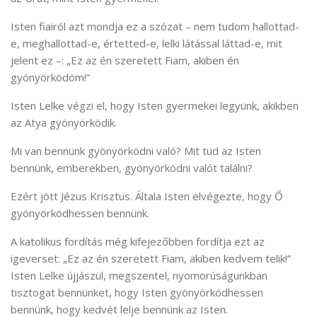
Isten fiairól azt mondja ez a szózat – nem tudom hallottad-
e, meghallottad-e, értetted-e, lelki látással láttad-e, mit
jelent ez –: „Ez az én szeretett Fiam, akiben én
gyönyörködöm!”
Isten Lelke végzi el, hogy Isten gyermekei legyünk, akikben
az Atya gyönyörködik.
Mi van bennünk gyönyörködni való? Mit tud az Isten
bennünk, emberekben, gyönyörködni valót találni?
Ezért jött Jézus Krisztus. Általa Isten elvégezte, hogy Ő
gyönyörködhessen bennünk.
A katolikus fordítás még kifejezőbben fordítja ezt az
igeverset: „Ez az én szeretett Fiam, akiben kedvem telik!”
Isten Lelke újjászül, megszentel, nyomorúságunkban
tisztogat bennünket, hogy Isten gyönyörködhessen
bennünk, hogy kedvét lelje bennünk az Isten.