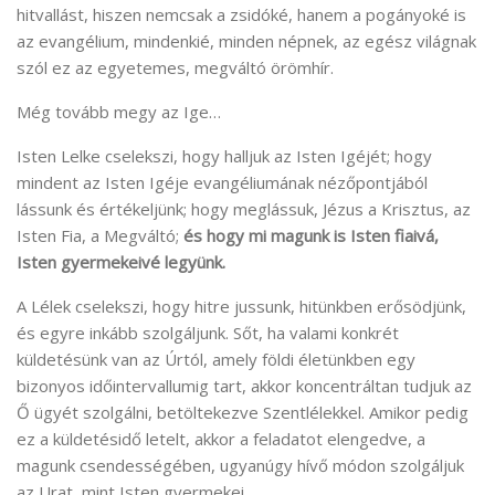
hitvallást, hiszen nemcsak a zsidóké, hanem a pogányoké is
az evangélium, mindenkié, minden népnek, az egész világnak
szól ez az egyetemes, megváltó örömhír.
Még tovább megy az Ige…
Isten Lelke cselekszi, hogy halljuk az Isten Igéjét; hogy
mindent az Isten Igéje evangéliumának nézőpontjából
lássunk és értékeljünk; hogy meglássuk, Jézus a Krisztus, az
Isten Fia, a Megváltó;
és
hogy mi magunk is Isten fiaivá,
Isten gyermekeivé legyünk.
A Lélek cselekszi, hogy hitre jussunk, hitünkben erősödjünk,
és egyre inkább szolgáljunk. Sőt, ha valami konkrét
küldetésünk van az Úrtól, amely földi életünkben egy
bizonyos időintervallumig tart, akkor koncentráltan tudjuk az
Ő ügyét szolgálni, betöltekezve Szentlélekkel. Amikor pedig
ez a küldetésidő letelt, akkor a feladatot elengedve, a
magunk csendességében, ugyanúgy hívő módon szolgáljuk
az Urat, mint Isten gyermekei.