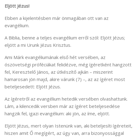
Eljött Jézus!
Ebben a kijelentésben már önmagában ott van az
evangélium.
A Biblia, benne a teljes evangélium erről szól: Eljött Jézus;
eljött a mi Urunk Jézus Krisztus.
Ami Márk evangéliumának első hét versében, az
ószövetségi próféciákat felidézve, még ígéretként hangzott
fel, Keresztelő János, az útkészítő ajkán – miszerint
hamarosan jön majd, akire várunk (7) –, az az ígéret most
beteljesedett: Eljött Jézus.
Az ígéretről az evangélium hetedik versében olvashattunk.
Lám, a kilencedik versben már az ígéret beteljesedése
hangzik fel, igazi evangélium: aki jön, az íme, eljött.
Eljött Jézus, mert olyan Istenünk van, aki beteljesíti ígéreteit,
hiszen amit Ő megígért, az úgy van, arra bizonyossággal