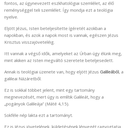
fontos, az úgynevezett eszkhatológiai szemlélet, az élő
reménységgel teli szemlélet. Így mondja ezt a teológia
nyelve.
Eljött Jézus, Isten beteljesítette ígéretét azokban a
napokban, és azok a napok most is vannak, egészen Jézus
Krisztus visszajöveteléig.
Itt vannak a végső idők, amelyeket az Úrban úgy élünk meg,
mint akiken az Isten megváltó szeretete beteljesedett.
Annak is teológiai üzenete van, hogy eljött Jézus
Galileából
, a
galileai Názáretből.
Ez is sokkal többet jelent, mint egy tartomány
megnevezését, mert úgy is említik Galileát, hogy a
„pogányok Galileája” (Máté 4,15).
Sokféle nép lakta ezt a tartományt.
Ez is Jézus jövetelének, küldetésének lényegét ragyogtatja