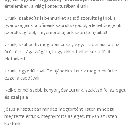
értelemben, a világ kontextusában élünk!
Urunk, szabadíts ki bennünket az idő szorultságából, a
gyarlóságaink, a bűneink szorultságából, a lehetőségeink
szorultságából, a nyomorúságunk szorultságaiból!
Urunk, szabadíts meg bennünket, vigyél ki bennünket az
örök élet tágasságára, hogy ekként élhessük a földi
életünket!
Urunk, egyedül csak Te ajándékozhatsz meg bennünket
ezzel a csodával!
Kell-e ennél szebb könyörgés? „Urunk, szakítsd fel az eget
és szállj alá!”
Jézus Krisztusban mindez megtörtént. Isten mindezt
megtette értünk, megnyitotta az eget, itt van az Isten
köztünk.