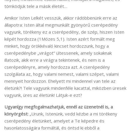
tömködjük tele a másik életét…
Amikor Isten Lelkét vesszük, akkor rádöbbenünk erre az
állapotra: Isten által megmunkált gyönyörű cserépedény
vagyunk, törékeny ez a cserépedény, de szép, hiszen Isten
képét hordozza (1Mózes 5,1). Isten azért formált meg
minket, hogy örökkévaló kincset hordozzunk, hogy a
cserépedénybe „virágot” ültessenek, amely sokaknak
illatozik, akik erre a virágra tekintenek, és nem is a
cserépedényre, amely hordozza azt. A cserépedény
szolgálata az, hogy valami nemest, valami szépet, valami
mennyeit hordozzon. Ehelyett mi mindennel van tele az
életünk?! Tele vagyunk mindenféle kacattal, miközben üresek
vagyunk, üres az életünk! Látjuk-e ezt?
Ugyanígy megfogalmazhatjuk, ennél az üzenetnél is, a
könyörgést:
„Urunk, Istenünk, vedd kézbe a mi törékeny
cserépedény életünket, amelyet a Te képedre és
hasonlatosságára formáltál, és öntsd ki ebből a