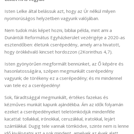
Isten Lelke által belássuk azt, hogy az Úr nélkül milyen
nyomorúságos helyzetben vagyunk valójában.
Nem tudok más képet hozni, bibliai példa, mint ami a
Dunántúli Református Egyházkerület vezérigéje a 2020-as
esztendőben: életünk cserépedény, amely arra hivatott,
hogy örökkévaló kincset hordozzon (2Korinthus 4,7).
Isten gyönyörűen megformált bennünket, az Ő képére és
hasonlatosságára, szépen megmunkált cserépedény
vagyunk; de törékeny ez a cserépedény; és mi mindennel
van tele ez a cserépedény!
Sok, fáradtsággal megmunkált, értékes fazekas és
kézműves munkát kapunk ajándékba. Ám az idők folyamán
ezeket a cserépedényeket teletömködjük mindenféle
kacattal: tollakkal, irónokkal, ceruzákkal, iratokkal, lejárt
számlákkal. Dugig tele vannak tömködve, szinte nem is lenne
idő kiválogatni azt a sok mindent, amelyek az évek alatt