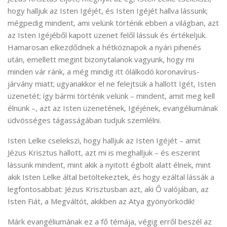
hogy halljuk az Isten Igéjét, és Isten Igéjét hallva lássunk;
mégpedig mindent, ami velünk történik ebben a világban, azt
az Isten Igéjéből kapott üzenet felől lássuk és értékeljük.
Hamarosan elkezdődnek a hétköznapok a nyári pihenés
után, emellett megint bizonytalanok vagyunk, hogy mi
minden vár ránk, a még mindig itt ólálkodó koronavírus-
járvány miatt; ugyanakkor el ne felejtsük a hallott Igét, Isten
üzenetét; így bármi történik velünk – mindent, amit meg kell
élnünk –, azt az Isten üzenetének, Igéjének, evangéliumának
üdvösséges tágasságában tudjuk szemlélni.
Isten Lelke cselekszi, hogy halljuk az Isten Igéjét – amit
Jézus Krisztus hallott, azt mi is meghalljuk – és eszerint
lássunk mindent, mint akik a nyitott égbolt alatt élnek, mint
akik Isten Lelke által betöltekeztek, és hogy ezáltal lássák a
legfontosabbat: Jézus Krisztusban azt, aki Ő valójában, az
Isten Fiát, a Megváltót, akikben az Atya gyönyörködik!
Márk evangéliumának ez a fő témája, végig erről beszél az