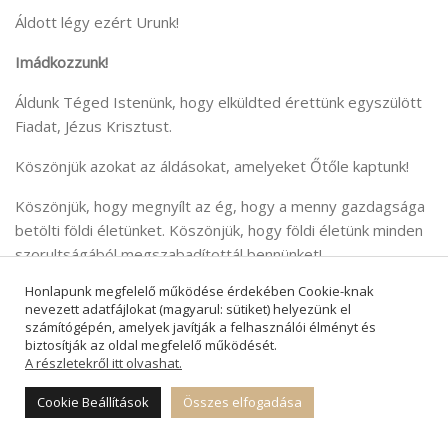
Áldott légy ezért Urunk!
Imádkozzunk!
Áldunk Téged Istenünk, hogy elküldted érettünk egyszülött
Fiadat, Jézus Krisztust.
Köszönjük azokat az áldásokat, amelyeket Őtőle kaptunk!
Köszönjük, hogy megnyílt az ég, hogy a menny gazdagsága
betölti földi életünket. Köszönjük, hogy földi életünk minden
szorultságából megszabadítottál bennünket!
Honlapunk megfelelő működése érdekében Cookie-knak
Köszönjük, hogy a Te Lelkedet vehettük, amely nemcsak
nevezett adatfájlokat (magyarul: sütiket) helyezünk el
rámutatott emberlétünk nyomorúságára, „telt ürességére”,
számítógépén, amelyek javítják a felhasználói élményt és
hanem Te kiöntöd életünk sokféle kacatját, hogy betölts
biztosítják az oldal megfelelő működését.
A részletekről itt olvashat.
bennünket a Te Lelkeddel, és hitre segítve szolgálatba állíts
minket!
Cookie Beállítások
Összes elfogadása
Áldott légy, Urunk, hogy hallhattuk a Te szavadat, a Te