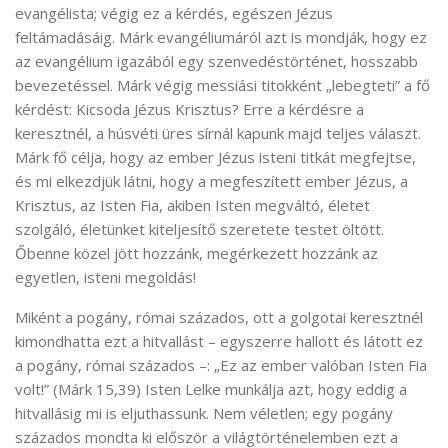
evangélista; végig ez a kérdés, egészen Jézus
feltámadásáig. Márk evangéliumáról azt is mondják, hogy ez
az evangélium igazából egy szenvedéstörténet, hosszabb
bevezetéssel. Márk végig messiási titokként „lebegteti” a fő
kérdést: Kicsoda Jézus Krisztus? Erre a kérdésre a
keresztnél, a húsvéti üres sírnál kapunk majd teljes választ.
Márk fő célja, hogy az ember Jézus isteni titkát megfejtse,
és mi elkezdjük látni, hogy a megfeszített ember Jézus, a
Krisztus, az Isten Fia, akiben Isten megváltó, életet
szolgáló, életünket kiteljesítő szeretete testet öltött.
Őbenne közel jött hozzánk, megérkezett hozzánk az
egyetlen, isteni megoldás!
Miként a pogány, római százados, ott a golgotai keresztnél
kimondhatta ezt a hitvallást – egyszerre hallott és látott ez
a pogány, római százados –: „Ez az ember valóban Isten Fia
volt!” (Márk 15,39) Isten Lelke munkálja azt, hogy eddig a
hitvallásig mi is eljuthassunk. Nem véletlen; egy pogány
százados mondta ki először a világtörténelemben ezt a