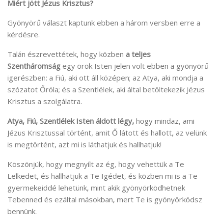
Miért jött Jézus Krisztus?
Gyönyörű választ kaptunk ebben a három versben erre a
kérdésre.
Talán észrevettétek, hogy közben
a teljes
Szentháromság
egy örök Isten jelen volt ebben a gyönyörű
igerészben: a Fiú, aki ott áll középen; az Atya, aki mondja a
szózatot Őróla; és a Szentlélek, aki által betöltekezik Jézus
Krisztus a szolgálatra.
Atya, Fiú, Szentlélek Isten áldott légy,
hogy mindaz, ami
Jézus Krisztussal történt, amit Ő látott és hallott, az velünk
is megtörtént, azt mi is láthatjuk és hallhatjuk!
Köszönjük, hogy megnyílt az ég, hogy vehettük a Te
Lelkedet, és hallhatjuk a Te Igédet, és közben mi is a Te
gyermekeiddé lehetünk, mint akik gyönyörködhetnek
Tebenned és ezáltal másokban, mert Te is gyönyörködsz
bennünk.