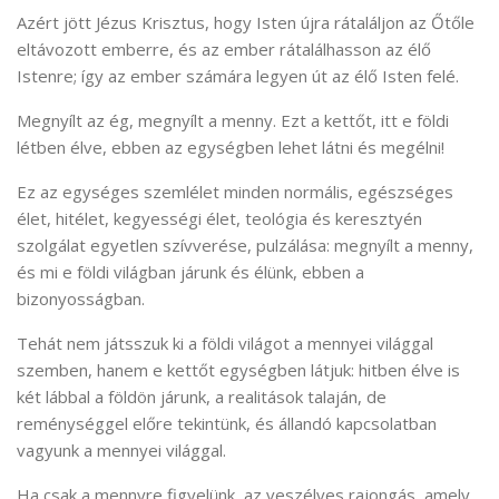
Azért jött Jézus Krisztus, hogy Isten újra rátaláljon az Őtőle
eltávozott emberre, és az ember rátalálhasson az élő
Istenre; így az ember számára legyen út az élő Isten felé.
Megnyílt az ég, megnyílt a menny. Ezt a kettőt, itt e földi
létben élve, ebben az egységben lehet látni és megélni!
Ez az egységes szemlélet minden normális, egészséges
élet, hitélet, kegyességi élet, teológia és keresztyén
szolgálat egyetlen szívverése, pulzálása: megnyílt a menny,
és mi e földi világban járunk és élünk, ebben a
bizonyosságban.
Tehát nem játsszuk ki a földi világot a mennyei világgal
szemben, hanem e kettőt egységben látjuk: hitben élve is
két lábbal a földön járunk, a realitások talaján, de
reménységgel előre tekintünk, és állandó kapcsolatban
vagyunk a mennyei világgal.
Ha csak a mennyre figyelünk, az veszélyes rajongás, amely