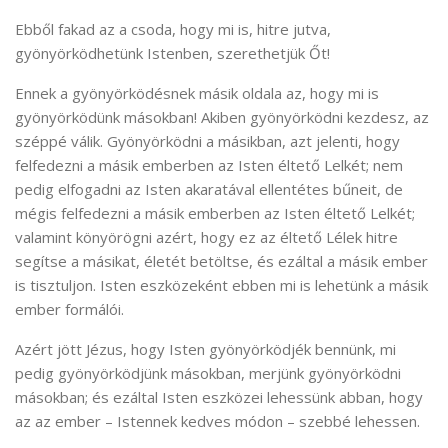
Ebből fakad az a csoda, hogy mi is, hitre jutva,
gyönyörködhetünk Istenben, szerethetjük Őt!
Ennek a gyönyörködésnek másik oldala az, hogy mi is
gyönyörködünk másokban! Akiben gyönyörködni kezdesz, az
széppé válik. Gyönyörködni a másikban, azt jelenti, hogy
felfedezni a másik emberben az Isten éltető Lelkét; nem
pedig elfogadni az Isten akaratával ellentétes bűneit, de
mégis felfedezni a másik emberben az Isten éltető Lelkét;
valamint könyörögni azért, hogy ez az éltető Lélek hitre
segítse a másikat, életét betöltse, és ezáltal a másik ember
is tisztuljon. Isten eszközeként ebben mi is lehetünk a másik
ember formálói.
Azért jött Jézus, hogy Isten gyönyörködjék bennünk, mi
pedig gyönyörködjünk másokban, merjünk gyönyörködni
másokban; és ezáltal Isten eszközei lehessünk abban, hogy
az az ember – Istennek kedves módon – szebbé lehessen.