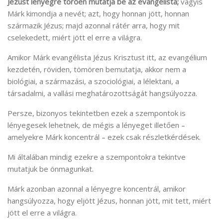
Jézust lényegre törően mutatja be az evangélista;
vagyis
Márk kimondja a nevét; azt, hogy honnan jött, honnan
származik Jézus; majd azonnal rátér arra, hogy mit
cselekedett, miért jött el erre a világra.
Amikor Márk evangélista Jézus Krisztust itt, az evangélium
kezdetén, röviden, tömören bemutatja, akkor nem a
biológiai, a származási, a szociológiai, a lélektani, a
társadalmi, a vallási meghatározottságát hangsúlyozza.
Persze, bizonyos tekintetben ezek a szempontok is
lényegesek lehetnek, de mégis a lényeget illetően –
amelyekre Márk koncentrál – ezek csak részletkérdések.
Mi általában mindig ezekre a szempontokra tekintve
mutatjuk be önmagunkat.
Márk azonban azonnal a lényegre koncentrál, amikor
hangsúlyozza, hogy eljött Jézus, honnan jött, mit tett, miért
jött el erre a világra.