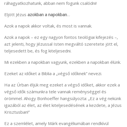
ráhagyatkozhatunk, abban nem fogunk csalódni!
Eljött Jézus
azokban a napokban
…
Azok a napok akkor voltak, és most is vannak.
Azok a napok – ez egy nagyon fontos teológiai kifejezés –,
azt jelenti, hogy Jézussal Isten megváltó szeretete jött el,
teljesedett be, és fog kiteljesedni.
Mi ezekben a napokban vagyunk, ezekben a napokban élünk.
Ezeket az időket a Biblia a „végső időknek” nevezi.
Ha az Úrban éljük meg ezeket a végső időket, akkor ezek a
végső idők számunkra tele vannak reménységgel és
örömmel. Ahogy Bonhoeffer hangsúlyozta: „Ez a vég nekünk
igazából az élet, az élet kiteljesedésének a kezdete, a Jézus
Krisztusban!”
Ez a szemlélet, amely Márk evangéliumában rendkívül