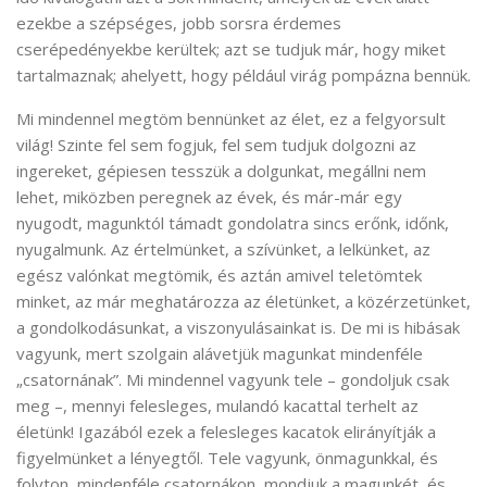
ezekbe a szépséges, jobb sorsra érdemes
cserépedényekbe kerültek; azt se tudjuk már, hogy miket
tartalmaznak; ahelyett, hogy például virág pompázna bennük.
Mi mindennel megtöm bennünket az élet, ez a felgyorsult
világ! Szinte fel sem fogjuk, fel sem tudjuk dolgozni az
ingereket, gépiesen tesszük a dolgunkat, megállni nem
lehet, miközben peregnek az évek, és már-már egy
nyugodt, magunktól támadt gondolatra sincs erőnk, időnk,
nyugalmunk. Az értelmünket, a szívünket, a lelkünket, az
egész valónkat megtömik, és aztán amivel teletömtek
minket, az már meghatározza az életünket, a közérzetünket,
a gondolkodásunkat, a viszonyulásainkat is. De mi is hibásak
vagyunk, mert szolgain alávetjük magunkat mindenféle
„csatornának”. Mi mindennel vagyunk tele – gondoljuk csak
meg –, mennyi felesleges, mulandó kacattal terhelt az
életünk! Igazából ezek a felesleges kacatok elirányítják a
figyelmünket a lényegtől. Tele vagyunk, önmagunkkal, és
folyton, mindenféle csatornákon, mondjuk a magunkét, és