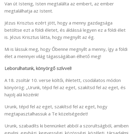
Van út Istenig, Isten megtalálta az embert, az ember
megtalálhatja az Istent.
Jézus Krisztus ezért jött, hogy a menny gazdagsága
betöltse ezt a földi életet, és áldássá legyen ez a földi élet
is. Jézus Krisztus látta, hogy megnyílt az ég.
Mi is lássuk meg, hogy Őbenne megnyílt a menny, így a földi
élet a mennyei világ tágasságában élhető meg!
Leborulhatunk, könyörgő szívvel!
A 18. zsoltár 10. verse költői, ihletett, csodálatos módon
könyörög: „Urunk, tépd fel az eget, szakítsd fel az eget, és
hajolj alá közénk!
Urunk, tépd fel az eget, szakítsd fel az eget, hogy
megtapasztalhassuk a Te közelségedet!
Urunk, szabadíts ki bennünket abból a szorultságból, amiben
egyéni, egyházi, kegyességi, közösségi, közéleti, társadalmi