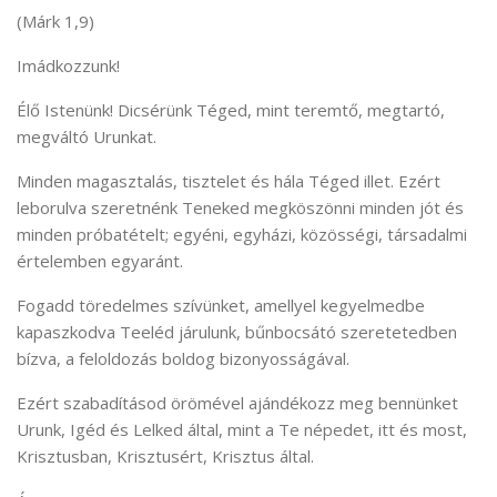
(Márk 1,9)
Imádkozzunk!
Élő Istenünk! Dicsérünk Téged, mint teremtő, megtartó,
megváltó Urunkat.
Minden magasztalás, tisztelet és hála Téged illet. Ezért
leborulva szeretnénk Teneked megköszönni minden jót és
minden próbatételt; egyéni, egyházi, közösségi, társadalmi
értelemben egyaránt.
Fogadd töredelmes szívünket, amellyel kegyelmedbe
kapaszkodva Teeléd járulunk, bűnbocsátó szeretetedben
bízva, a feloldozás boldog bizonyosságával.
Ezért szabadításod örömével ajándékozz meg bennünket
Urunk, Igéd és Lelked által, mint a Te népedet, itt és most,
Krisztusban, Krisztusért, Krisztus által.