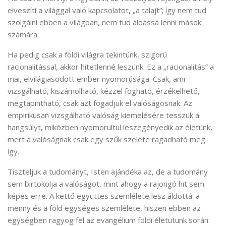
elveszíti a világgal való kapcsolatot, „a talajt”; így nem tud
szolgálni ebben a világban, nem tud áldássá lenni mások
számára.
Ha pedig csak a földi világra tekintünk, szigorú
racionalitással, akkor hitetlenné leszünk. Ez a „racionalitás” a
mai, elvilágiasodott ember nyomorúsága. Csak, ami
vizsgálható, kiszámolható, kézzel fogható, érzékelhető,
megtapintható, csak azt fogadjuk el valóságosnak. Az
empirikusan vizsgálható valóság kiemelésére tesszük a
hangsúlyt, miközben nyomorultul leszegényedik az életünk,
mert a valóságnak csak egy szűk szelete ragadható meg
így.
Tiszteljük a tudományt, Isten ajándéka az, de a tudomány
sem birtokolja a valóságot, mint ahogy a rajongó hit sem
képes erre. A kettő együttes szemlélete lesz áldottá: a
menny és a föld egységes szemlélete, hiszen ebben az
egységben ragyog fel az evangélium földi életutunk során: