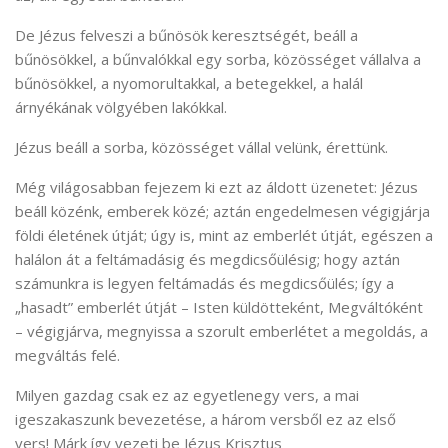
De Jézus felveszi a bűnösök keresztségét, beáll a
bűnösökkel, a bűnvalókkal egy sorba, közösséget vállalva a
bűnösökkel, a nyomorultakkal, a betegekkel, a halál
árnyékának völgyében lakókkal.
Jézus beáll a sorba, közösséget vállal velünk, érettünk.
Még világosabban fejezem ki ezt az áldott üzenetet: Jézus
beáll közénk, emberek közé; aztán engedelmesen végigjárja
földi életének útját; úgy is, mint az emberlét útját, egészen a
halálon át a feltámadásig és megdicsőülésig; hogy aztán
számunkra is legyen feltámadás és megdicsőülés; így a
„hasadt” emberlét útját – Isten küldötteként, Megváltóként
– végigjárva, megnyissa a szorult emberlétet a megoldás, a
megváltás felé.
Milyen gazdag csak ez az egyetlenegy vers, a mai
igeszakaszunk bevezetése, a három versből ez az első
vers! Márk így vezeti be Jézus Krisztus