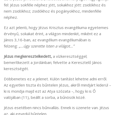
fel: Jézus sokféle néphez jött, sokakhoz jött: zsidókhoz és
nem zsidókhoz; zsidókhoz és pogányokhoz, mindenféle
néphez.
Ez azt jelenti, hogy Jézus Krisztus evangéliuma egyetemes
érvényű, sokakat érint, a világon mindenkit, miként ez a
János 3,16-ban, az evangélium evangéliumában is
felzeng:
„…úgy szerette Isten a világot…”
Jézus megkeresztelkedett,
a vízkeresztséggel;
bemerítkezett a Jordánban; felvette a Keresztelő János
keresztségét.
Döbbenetes ez a jelenet. Külön tanítást lehetne adni erről.
Az egyetlen tiszta és bűntelen Jézus, akiről mindjárt kiderül –
ki is mondja majd ezt az Atya szózata –, hogy ki is Ő
valójában (11), beállt a sorba, a bűnösök közé.
Jézus esetében nincs bűnvallás. Ennek is üzenete van. Jézus
az, aki egyedül bűntelen.