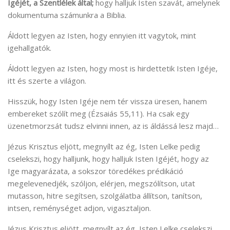
Igéjét, a Szentlélek által;
hogy halljuk Isten szavát, amelynek
dokumentuma számunkra a Biblia.
Áldott legyen az Isten, hogy ennyien itt vagytok, mint
igehallgatók.
Áldott legyen az Isten, hogy most is hirdettetik Isten Igéje,
itt és szerte a világon.
Hisszük, hogy Isten Igéje nem tér vissza üresen, hanem
embereket szólít meg (Ézsaiás 55,11). Ha csak egy
üzenetmorzsát tudsz elvinni innen, az is áldássá lesz majd…
Jézus Krisztus eljött, megnyílt az ég, Isten Lelke pedig
cselekszi, hogy halljunk, hogy halljuk Isten Igéjét, hogy az
Ige magyarázata, a sokszor töredékes prédikáció
megelevenedjék, szóljon, elérjen, megszólítson, utat
mutasson, hitre segítsen, szolgálatba állítson, tanítson,
intsen, reménységet adjon, vigasztaljon.
Jézus Krisztus eljött, megnyílt az ég, Isten Lelke cselekszi,