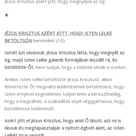
Jézus Krisztus azért jött, hogy megnyíljon az ég.
*
JÉZUS KRISZTUS AZÉRT JÖTT, HOGY ISTEN LELKE
BETÖLTSÖN
bennünket (10).
Ismét azt olvassuk: Jézus Krisztus látta, hogy megnyílt az
ég, majd Isten Lelke galamb formájában leszállt rá, és
betöltötte Őt.
Nem tudjuk, hogy a többiek látták-e ezeket.
Amikor Isten Lelke betöltötte Jézus Krisztust, akkor
felvértezte Őt megváltó küldetésének betöltésére, hogy
Isten erejével engedelmes tudjon lenni a kereszthalálig,
hogy a megváltás, a szabadítás útját végigjárhassa, hogy
betölthesse küldetését.
Azért jött el Jézus Krisztus, hogy amit Ő látott, azt mi is
lássuk és megtapasztaljuk: a nyitott égbolt alatt, az Isten
Lelkét mi is vegyük.