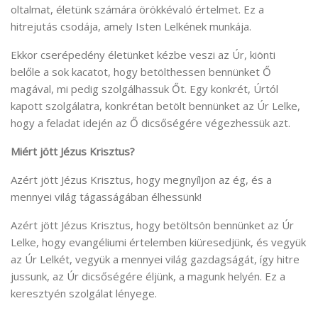
oltalmat, életünk számára örökkévaló értelmet. Ez a
hitrejutás csodája, amely Isten Lelkének munkája.
Ekkor cserépedény életünket kézbe veszi az Úr, kiönti
belőle a sok kacatot, hogy betölthessen bennünket Ő
magával, mi pedig szolgálhassuk Őt. Egy konkrét, Úrtól
kapott szolgálatra, konkrétan betölt bennünket az Úr Lelke,
hogy a feladat idején az Ő dicsőségére végezhessük azt.
Miért jött Jézus Krisztus?
Azért jött Jézus Krisztus, hogy megnyíljon az ég, és a
mennyei világ tágasságában élhessünk!
Azért jött Jézus Krisztus, hogy betöltsön bennünket az Úr
Lelke, hogy evangéliumi értelemben kiüresedjünk, és vegyük
az Úr Lelkét, vegyük a mennyei világ gazdagságát, így hitre
jussunk, az Úr dicsőségére éljünk, a magunk helyén. Ez a
keresztyén szolgálat lényege.