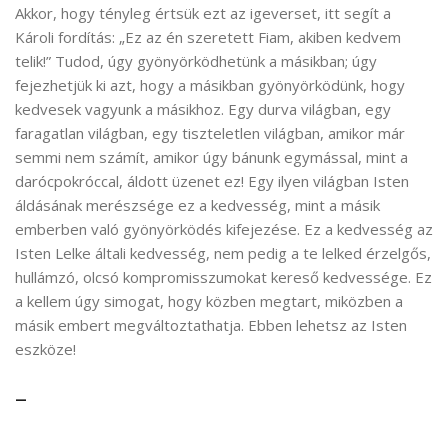
Akkor, hogy tényleg értsük ezt az igeverset, itt segít a
Károli fordítás: „Ez az én szeretett Fiam, akiben kedvem
telik!” Tudod, úgy gyönyörködhetünk a másikban; úgy
fejezhetjük ki azt, hogy a másikban gyönyörködünk, hogy
kedvesek vagyunk a másikhoz. Egy durva világban, egy
faragatlan világban, egy tiszteletlen világban, amikor már
semmi nem számít, amikor úgy bánunk egymással, mint a
darócpokróccal, áldott üzenet ez! Egy ilyen világban Isten
áldásának merészsége ez a kedvesség, mint a másik
emberben való gyönyörködés kifejezése. Ez a kedvesség az
Isten Lelke általi kedvesség, nem pedig a te lelked érzelgős,
hullámzó, olcsó kompromisszumokat kereső kedvessége. Ez
a kellem úgy simogat, hogy közben megtart, miközben a
másik embert megváltoztathatja. Ebben lehetsz az Isten
eszköze!
–