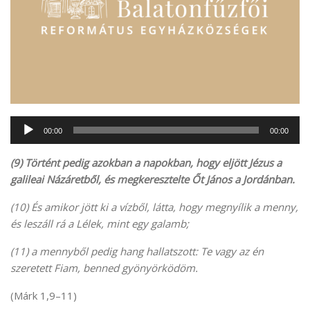
Audió
00:00
00:00
lejátszó
(9) Történt pedig azokban a napokban, hogy eljött Jézus a
galileai Názáretből, és megkeresztelte Őt János a Jordánban.
(10) És amikor jött ki a vízből, látta, hogy megnyílik a menny,
és leszáll rá a Lélek, mint egy galamb;
(11) a mennyből pedig hang hallatszott: Te vagy az én
szeretett Fiam, benned gyönyörködöm.
(Márk 1,9–11)