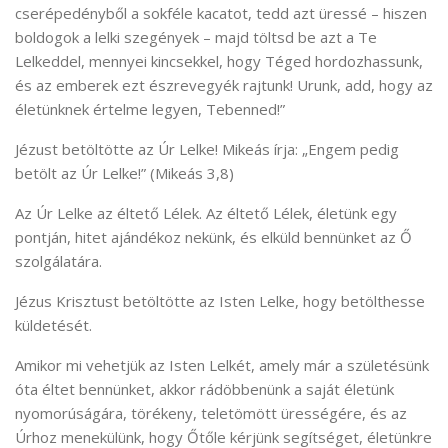
cserépedényből a sokféle kacatot, tedd azt üressé – hiszen
boldogok a lelki szegények – majd töltsd be azt a Te
Lelkeddel, mennyei kincsekkel, hogy Téged hordozhassunk,
és az emberek ezt észrevegyék rajtunk! Urunk, add, hogy az
életünknek értelme legyen, Tebenned!”
Jézust betöltötte az Úr Lelke! Mikeás írja: „Engem pedig
betölt az Úr Lelke!” (Mikeás 3,8)
Az Úr Lelke az éltető Lélek. Az éltető Lélek, életünk egy
pontján, hitet ajándékoz nekünk, és elküld bennünket az Ő
szolgálatára.
Jézus Krisztust betöltötte az Isten Lelke, hogy betölthesse
küldetését.
Amikor mi vehetjük az Isten Lelkét, amely már a születésünk
óta éltet bennünket, akkor rádöbbenünk a saját életünk
nyomorúságára, törékeny, teletömött ürességére, és az
Úrhoz menekülünk, hogy Őtőle kérjünk segítséget, életünkre