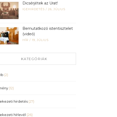
Dicsérjétek az Urat!
IGEHIRDETÉS
/
26, JÚLIUS
Bemutatkozó istentisztelet
(videó)
HÍR
/
19, JÚLIUS
KATEGÓRIÁK
éb
(2)
mény
(12)
ekezeti hirdetés
(27)
ekezeti hírlevél
(26)