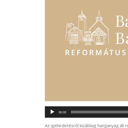
Audió
00:00
lejátszó
Az igehirdetésről kizálólag hanganyag áll 