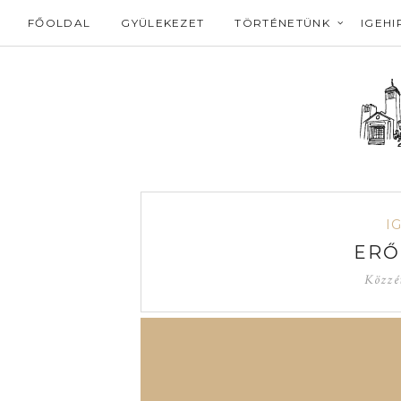
FŐOLDAL
GYÜLEKEZET
TÖRTÉNETÜNK
IGEHI
I
ERŐ
Közzé