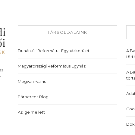
TÁRSOLDALAINK
Dunántúli Református Egyházkerület
A B
tört
Magyarországi Református Egyház
ss
A Ba
-
tört
Megvanirva.hu
Adat
Párperces Blog
Cook
Az Ige mellett
Dok