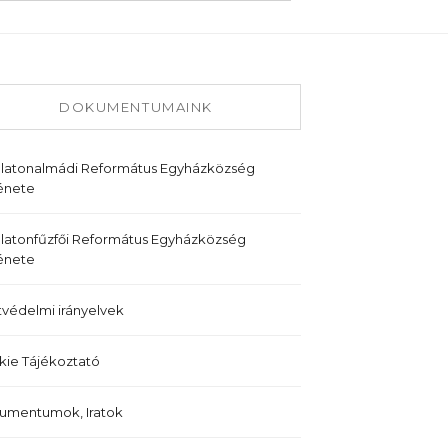
DOKUMENTUMAINK
alatonalmádi Református Egyházközség
énete
latonfűzfői Református Egyházközség
énete
védelmi irányelvek
ie Tájékoztató
umentumok, Iratok