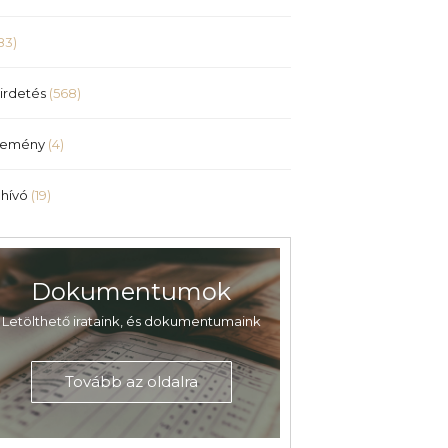
83)
irdetés
(568)
lemény
(4)
hívó
(19)
Dokumentumok
Letölthető irataink, és dokumentumaink
Tovább az oldalra