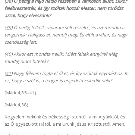
(
38
) Ő pedig a hajó hátsó részében a vánkoson aludt. Ekkor
felébresztették, és így szóltak hozzá: Mester, nem törődsz
azzal, hogy elveszünk?
(
39
) Ő pedig felkelt, ráparancsolt a szélre, és azt mondta a
tengernek: Hallgass el, némulj meg! És elült a vihar, és nagy
csendesség lett.
(
40
) Akkor ezt mondta nekik: Miért féltek ennyire? Még
mindig nincs hitetek?
(
41
) Nagy félelem fogta el őket, és így szóltak egymáshoz: Ki
ez, hogy a szél is, a tenger is engedelmeskedik neki?
(Márk 4,35–41)
(Márk 4,38)
Kegyelem nekünk és békesség Istentől, a mi Atyánktól, és
az Ő egyszülött Fiától, a mi Urunk Jézus Krisztustól. Ámen.