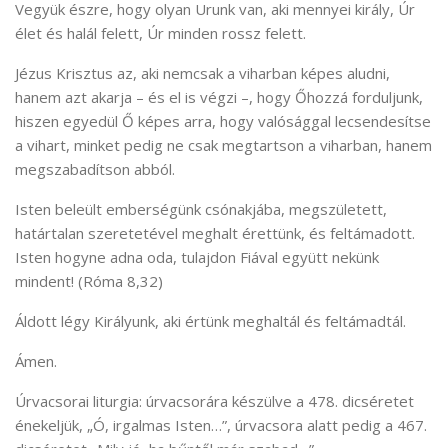
Vegyük észre, hogy olyan Urunk van, aki mennyei király, Úr
élet és halál felett, Úr minden rossz felett.
Jézus Krisztus az, aki nemcsak a viharban képes aludni,
hanem azt akarja – és el is végzi –, hogy Őhozzá forduljunk,
hiszen egyedül Ő képes arra, hogy valósággal lecsendesítse
a vihart, minket pedig ne csak megtartson a viharban, hanem
megszabadítson abból.
Isten beleült emberségünk csónakjába, megszületett,
határtalan szeretetével meghalt érettünk, és feltámadott.
Isten hogyne adna oda, tulajdon Fiával együtt nekünk
mindent! (Róma 8,32)
Áldott légy Királyunk, aki értünk meghaltál és feltámadtál.
Ámen.
Úrvacsorai liturgia: úrvacsorára készülve a 478. dicséretet
énekeljük, „Ó, irgalmas Isten…”, úrvacsora alatt pedig a 467.