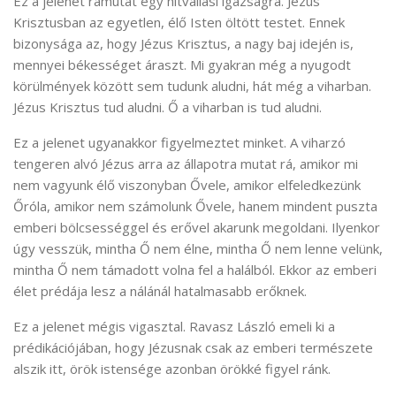
Ez a jelenet rámutat egy hitvallási igazságra. Jézus
Krisztusban az egyetlen, élő Isten öltött testet. Ennek
bizonysága az, hogy Jézus Krisztus, a nagy baj idején is,
mennyei békességet áraszt. Mi gyakran még a nyugodt
körülmények között sem tudunk aludni, hát még a viharban.
Jézus Krisztus tud aludni. Ő a viharban is tud aludni.
Ez a jelenet ugyanakkor figyelmeztet minket. A viharzó
tengeren alvó Jézus arra az állapotra mutat rá, amikor mi
nem vagyunk élő viszonyban Ővele, amikor elfeledkezünk
Őróla, amikor nem számolunk Ővele, hanem mindent puszta
emberi bölcsességgel és erővel akarunk megoldani. Ilyenkor
úgy vesszük, mintha Ő nem élne, mintha Ő nem lenne velünk,
mintha Ő nem támadott volna fel a halálból. Ekkor az emberi
élet prédája lesz a nálánál hatalmasabb erőknek.
Ez a jelenet mégis vigasztal. Ravasz László emeli ki a
prédikációjában, hogy Jézusnak csak az emberi természete
alszik itt, örök istensége azonban örökké figyel ránk.