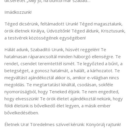
dicséretet „Mily jó, ha bűntől már szabad…”
Imádkozzunk!
Téged dicsérünk, feltámadott Urunk! Téged magasztalunk,
örök életnek Királya, Üdvözítőnk! Téged áldunk, Krisztusunk,
a testvérek közösségének egységében!
Hálát adunk, Szabadító Urunk, húsvét reggelén! Te
hatalmasan ráparancsoltál minden háborgó ellenségre. Te
rendet, csendet teremtettél ismét. Te legyőzted a bűnt, a
betegséget, a gonosz hatalmát, a halált, a kárhozatot. Te
megváltást ajándékoztál akkor is, amikor e-világban nincs
megoldás. Te megtartatást kínáltál, csodásan, sokféle
nyomorúságból, hogy Teneked éljünk. Te nem engedted,
hogy elvesszünk! Te örök életet ajándékoztál nekünk, hogy
földi életünk is bővelkedő élet legyen, a másik ember
bővelkedésében.
Életnek Ura! Töredelmes szívvel kérünk: Könyörülj rajtunk!