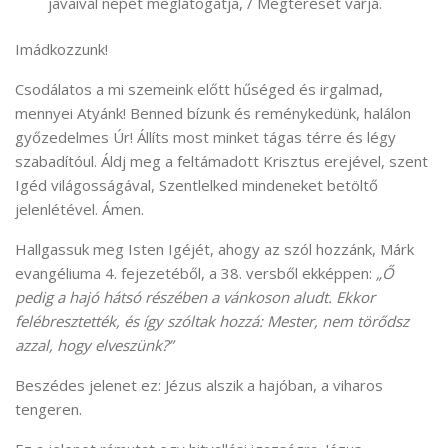
javaival népét meglátogatja, / Megtérését várja.
Imádkozzunk!
Csodálatos a mi szemeink előtt hűséged és irgalmad,
mennyei Atyánk! Benned bízunk és reménykedünk, halálon
győzedelmes Úr! Állíts most minket tágas térre és légy
szabadítóul. Áldj meg a feltámadott Krisztus erejével, szent
Igéd világosságával, Szentlelked mindeneket betöltő
jelenlétével. Ámen.
Hallgassuk meg Isten Igéjét, ahogy az szól hozzánk, Márk
evangéliuma 4. fejezetéből, a 38. versből ekképpen:
„Ő
pedig a hajó hátsó részében a vánkoson aludt. Ekkor
felébresztették, és így szóltak hozzá: Mester, nem törődsz
azzal, hogy elveszünk?”
Beszédes jelenet ez: Jézus alszik a hajóban, a viharos
tengeren.