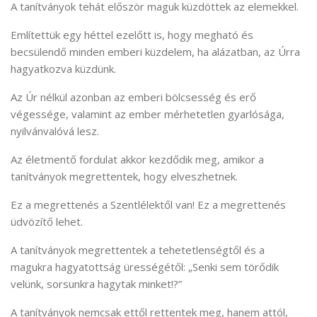
A tanítványok tehát először maguk küzdöttek az elemekkel.
Említettük egy héttel ezelőtt is, hogy megható és
becsülendő minden emberi küzdelem, ha alázatban, az Úrra
hagyatkozva küzdünk.
Az Úr nélkül azonban az emberi bölcsesség és erő
végessége, valamint az ember mérhetetlen gyarlósága,
nyilvánvalóvá lesz.
Az életmentő fordulat akkor kezdődik meg, amikor a
tanítványok megrettentek, hogy elveszhetnek.
Ez a megrettenés a Szentlélektől van! Ez a megrettenés
üdvözítő lehet.
A tanítványok megrettentek a tehetetlenségtől és a
magukra hagyatottság ürességétől: „Senki sem törődik
velünk, sorsunkra hagytak minket!?”
A tanítványok nemcsak ettől rettentek meg, hanem attól,