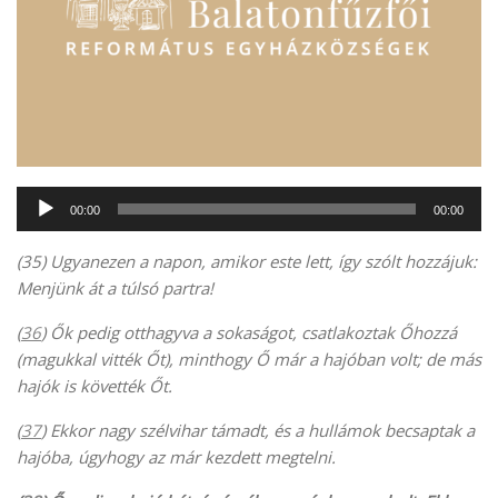
Audió
00:00
00:00
lejátszó
(35) Ugyanezen a napon, amikor este lett, így szólt hozzájuk:
Menjünk át a túlsó partra!
(
36
) Ők pedig otthagyva a sokaságot, csatlakoztak Őhozzá
(magukkal vitték Őt), minthogy Ő már a hajóban volt; de más
hajók is követték Őt.
(
37
) Ekkor nagy szélvihar támadt, és a hullámok becsaptak a
hajóba, úgyhogy az már kezdett megtelni.