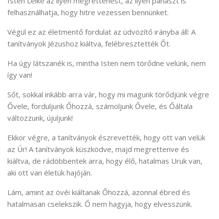
Isten Lelke az ilyen megrettenést, az ilyen panaszt is
felhasználhatja, hogy hitre vezessen bennünket.
Végül ez az életmentő fordulat az üdvözítő irányba áll: A
tanítványok Jézushoz kiáltva, felébresztették Őt.
Ha úgy látszanék is, mintha Isten nem törődne velünk, nem
így van!
Sőt, sokkal inkább arra vár, hogy mi magunk törődjünk végre
Ővele, forduljunk Őhozzá, számoljunk Ővele, és Őáltala
változzunk, újuljunk!
Ekkor végre, a tanítványok észrevették, hogy ott van velük
az Úr! A tanítványok küszködve, majd megrettenve és
kiáltva, de rádöbbentek arra, hogy élő, hatalmas Uruk van,
aki ott van életük hajóján.
Lám, amint az övéi kiáltanak Őhozzá, azonnal ébred és
hatalmasan cselekszik. Ő nem hagyja, hogy elvesszünk.