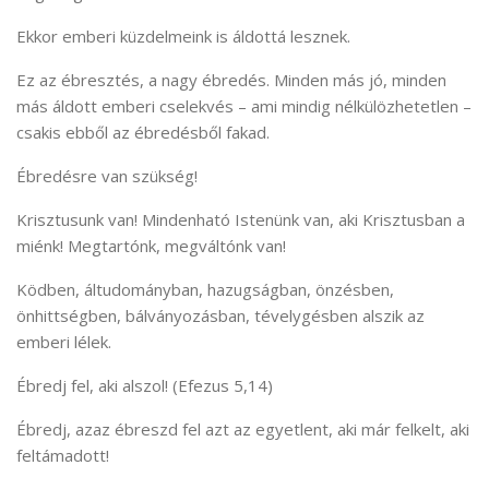
Ekkor emberi küzdelmeink is áldottá lesznek.
Ez az ébresztés, a nagy ébredés. Minden más jó, minden
más áldott emberi cselekvés – ami mindig nélkülözhetetlen –
csakis ebből az ébredésből fakad.
Ébredésre van szükség!
Krisztusunk van! Mindenható Istenünk van, aki Krisztusban a
miénk! Megtartónk, megváltónk van!
Ködben, áltudományban, hazugságban, önzésben,
önhittségben, bálványozásban, tévelygésben alszik az
emberi lélek.
Ébredj fel, aki alszol! (Efezus 5,14)
Ébredj, azaz ébreszd fel azt az egyetlent, aki már felkelt, aki
feltámadott!