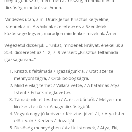
meg a gonosztól; mert Tiéd az ország, a hatalom és a
dicsőség mindörökké. Ámen.
Mindezek után, a mi Urunk Jézus Krisztus kegyelme,
Istennek a mi Atyánknak szeretete és a Szentlélek
közössége legyen, maradjon mindenkor mivelünk. Ámen.
Végezetül dicsérjük Urunkat, mindenek királyát, énekeljük a
353. dicséretet az 1–2, 7–9 verseit: „Krisztus feltámada
igazságunkra…”
Krisztus feltámada / Igazságunkra, / Utat szerze
mennyországra, / Örök boldogságra.
Mind e világ terhét / Vállára vette, / A hatalmas Atya
Istent / Értünk megkövette.
Támadjunk fel testben / Azért a bűnből, / Melyért mi
kirekesztettünk / A nagy dicsőségből.
Vegyük nagy jó kedvvel / Krisztus jóvoltát, / Atya Isten
előtt való / Kedves áldozatját.
Dicsőség mennyégben / Az Úr Istennek, / Atya, Fiú,