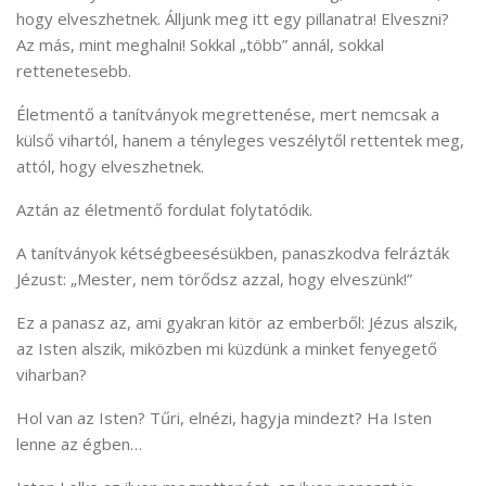
hogy elveszhetnek. Álljunk meg itt egy pillanatra! Elveszni?
Az más, mint meghalni! Sokkal „több” annál, sokkal
rettenetesebb.
Életmentő a tanítványok megrettenése, mert nemcsak a
külső vihartól, hanem a tényleges veszélytől rettentek meg,
attól, hogy elveszhetnek.
Aztán az életmentő fordulat folytatódik.
A tanítványok kétségbeesésükben, panaszkodva felrázták
Jézust: „Mester, nem törődsz azzal, hogy elveszünk!”
Ez a panasz az, ami gyakran kitör az emberből: Jézus alszik,
az Isten alszik, miközben mi küzdünk a minket fenyegető
viharban?
Hol van az Isten? Tűri, elnézi, hagyja mindezt? Ha Isten
lenne az égben…