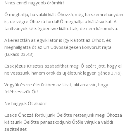
Nincs ennél nagyobb örömhír!
Ő meghallja, ha valaki kiált Őhozzá; még ha szemrehányóan
is, de végre Őhozzá fordul! Ő meghallja a kiáltásunkat. A
tanítványok kétségbeesve kiáltottak, de nem káromolva.
A keresztfán az egyik lator is így kiáltott az Úrhoz, és
meghallgatta őt az Úr! Üdvösségesen könyörült rajta
(Lukács 23,43).
Csak Jézus Krisztus szabadíthat meg! Ő azért jött, hogy el
ne vesszünk, hanem örök és új életünk legyen (János 3,16).
Vegyük észre életünkben az Urat, aki arra vár, hogy
felébresszük Őt!
Ne hagyjuk Őt aludni!
Csakis Őhozzá forduljunk! Őelőtte rettenjünk meg! Őhozzá
kiáltsunk! Őelőtte panaszkodjunk! Őtőle várjuk a valódi
segítséget.