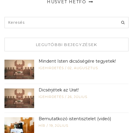
HÚSVÉT HÉTFŐ
LEGUTÓBBI BEJEGYZÉSEK
Mindent Isten dicsőségére tegyetek!
IGEHIRDETÉS
/
02, AUGUSZTUS
Dicsérjétek az Urat!
IGEHIRDETÉS
/
26, JÚLIUS
Bemutatkozó istentisztelet (videó)
HÍR
/
19, JÚLIUS