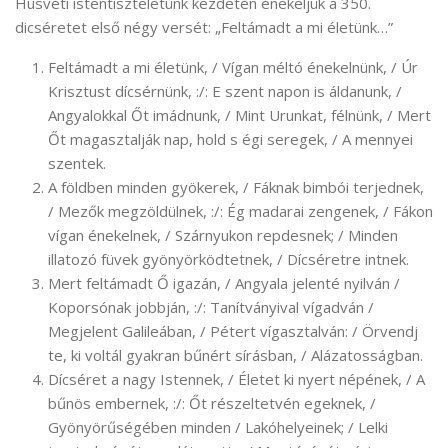
Húsvéti istentiszteletünk kezdetén énekeljük a 350.
dicséretet első négy versét: „Feltámadt a mi életünk…”
Feltámadt a mi életünk, / Vígan méltó énekelnünk, / Úr
Krisztust dícsérnünk, :/: E szent napon is áldanunk, /
Angyalokkal Őt imádnunk, / Mint Urunkat, félnünk, / Mert
Őt magasztalják nap, hold s égi seregek, / A mennyei
szentek.
A földben minden gyökerek, / Fáknak bimbói terjednek,
/ Mezők megzöldülnek, :/: Ég madarai zengenek, / Fákon
vígan énekelnek, / Szárnyukon repdesnek; / Minden
illatozó füvek gyönyörködtetnek, / Dícséretre intnek.
Mert feltámadt Ő igazán, / Angyala jelenté nyilván /
Koporsónak jobbján, :/: Tanítványival vígadván /
Megjelent Galileában, / Pétert vígasztalván: / Örvendj
te, ki voltál gyakran bűnért sírásban, / Alázatosságban.
Dícséret a nagy Istennek, / Életet ki nyert népének, / A
bűnös embernek, :/: Őt részeltetvén egeknek, /
Gyönyörűségében minden / Lakóhelyeinek; / Lelki