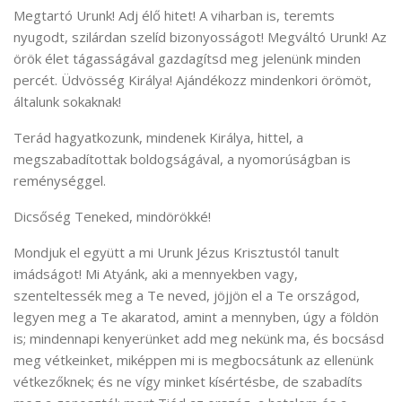
Megtartó Urunk! Adj élő hitet! A viharban is, teremts
nyugodt, szilárdan szelíd bizonyosságot! Megváltó Urunk! Az
örök élet tágasságával gazdagítsd meg jelenünk minden
percét. Üdvösség Királya! Ajándékozz mindenkori örömöt,
általunk sokaknak!
Terád hagyatkozunk, mindenek Királya, hittel, a
megszabadítottak boldogságával, a nyomorúságban is
reménységgel.
Dicsőség Teneked, mindörökké!
Mondjuk el együtt a mi Urunk Jézus Krisztustól tanult
imádságot! Mi Atyánk, aki a mennyekben vagy,
szenteltessék meg a Te neved, jöjjön el a Te országod,
legyen meg a Te akaratod, amint a mennyben, úgy a földön
is; mindennapi kenyerünket add meg nekünk ma, és bocsásd
meg vétkeinket, miképpen mi is megbocsátunk az ellenünk
vétkezőknek; és ne vígy minket kísértésbe, de szabadíts