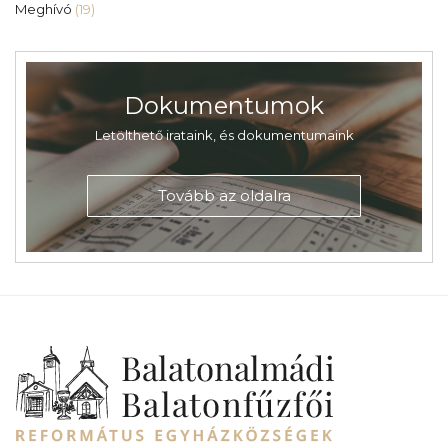
Meghívó
(19)
Dokumentumok
Letölthető irataink, és dokumentumaink
Tovább az oldalra