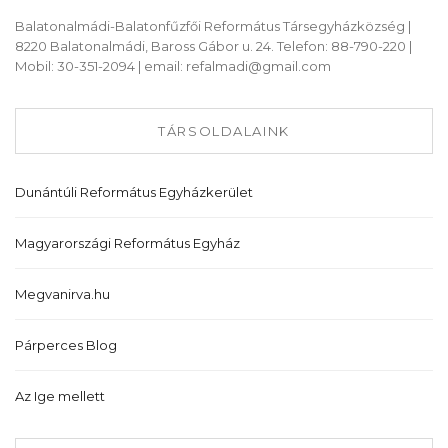
Balatonalmádi-Balatonfűzfői Református Társegyházközség |
8220 Balatonalmádi, Baross Gábor u. 24. Telefon: 88-790-220 |
Mobil: 30-351-2094 | email: refalmadi@gmail.com
TÁRSOLDALAINK
Dunántúli Református Egyházkerület
Magyarországi Református Egyház
Megvanirva.hu
Párperces Blog
Az Ige mellett