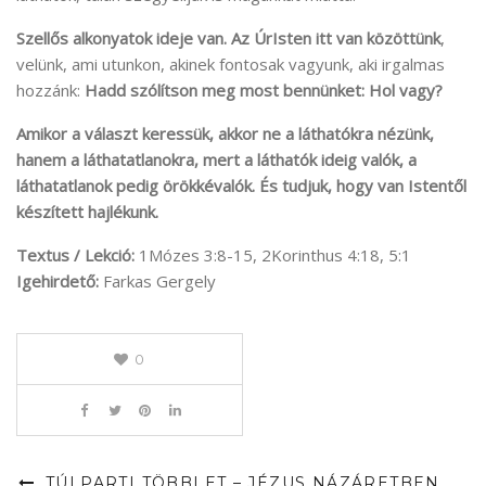
Szellős alkonyatok ideje van.
Az ÚrIsten itt van közöttünk
,
velünk, ami utunkon, akinek fontosak vagyunk, aki irgalmas
hozzánk:
Hadd szólítson meg most bennünket: Hol vagy?
Amikor a választ keressük, akkor ne a láthatókra nézünk,
hanem a láthatatlanokra, mert a láthatók ideig valók, a
láthatatlanok pedig örökkévalók. És tudjuk, hogy van Istentől
készített hajlékunk.
Textus / Lekció:
1Mózes 3:8-15, 2Korinthus 4:18, 5:1
Igehirdető:
Farkas Gergely
0
TÚLPARTI TÖBBLET – JÉZUS NÁZÁRETBEN