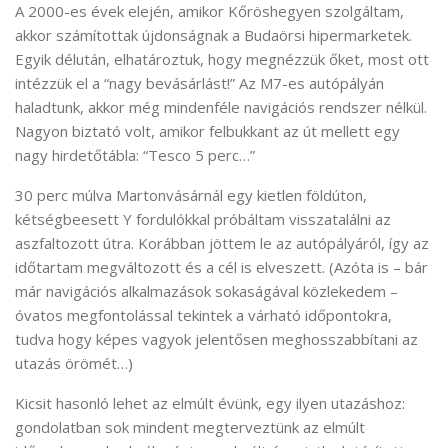
A 2000-es évek elején, amikor Kőröshegyen szolgáltam,
akkor számítottak újdonságnak a Budaörsi hipermarketek.
Egyik délután, elhatároztuk, hogy megnézzük őket, most ott
intézzük el a “nagy bevásárlást!” Az M7-es autópályán
haladtunk, akkor még mindenféle navigációs rendszer nélkül.
Nagyon biztató volt, amikor felbukkant az út mellett egy
nagy hirdetőtábla: “Tesco 5 perc…”
30 perc múlva Martonvásárnál egy kietlen földúton,
kétségbeesett Y fordulókkal próbáltam visszatalálni az
aszfaltozott útra. Korábban jöttem le az autópályáról, így az
időtartam megváltozott és a cél is elveszett. (Azóta is – bár
már navigációs alkalmazások sokaságával közlekedem –
óvatos megfontolással tekintek a várható időpontokra,
tudva hogy képes vagyok jelentősen meghosszabbítani az
utazás örömét…)
Kicsit hasonló lehet az elmúlt évünk, egy ilyen utazáshoz:
gondolatban sok mindent megterveztünk az elmúlt