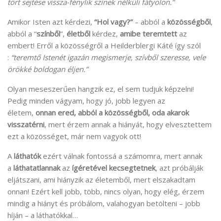
tört sejtése vissza-fénylik színek nélküli fátyolon.”
Amikor Isten azt kérdezi,
“Hol vagy?”
– abból a
közösségből
,
abból a “
színből
”,
életből
kérdez,
amibe teremtett
az
embert! Erről a közösségről a Heilderblergi Káté így szól
:
“teremtő Istenét igazán megismerje, szívből szeresse, vele
örökké boldogan éljen.”
Olyan meseszerűen hangzik ez, el sem tudjuk képzelni!
Pedig minden vágyam, hogy jó, jobb legyen az
életem,
onnan ered, abból a közösségből, oda akarok
visszatérni
, mert érzem annak a hiányát, hogy elvesztettem
ezt a közösséget, már nem vagyok ott!
A
láthatók
ezért válnak fontossá a számomra, mert annak
a
láthatatlannak
az
ígéretével
kecsegtetnek
, azt próbálják
eljátszani, ami hiányzik az életemből, mert elszakadtam
onnan! Ezért kell jobb, több, nincs olyan, hogy elég, érzem
mindig a hiányt és próbálom, valahogyan betölteni – jobb
híján – a láthatókkal…