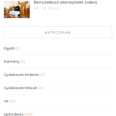
Bemutatkozó istentisztelet (videó)
HÍR
/
19, JÚLIUS
KATEGÓRIÁK
Egyéb
(2)
Esemény
(12)
Gyülekezeti hirdetés
(27)
Gyülekezeti hírlevél
(26)
Hír
(83)
Igehirdetés
(568)