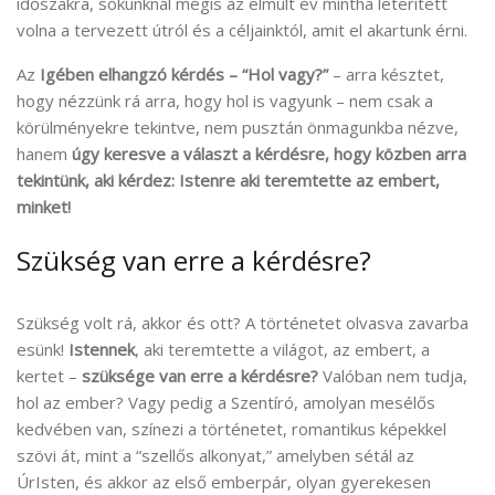
időszakra, sokunknál mégis az elmúlt év mintha letérített
volna a tervezett útról és a céljainktól, amit el akartunk érni.
Az
Igében elhangzó kérdés – “Hol vagy?”
– arra késztet,
hogy nézzünk rá arra, hogy hol is vagyunk – nem csak a
körülményekre tekintve, nem pusztán önmagunkba nézve,
hanem
úgy
keresve a választ a kérdésre, hogy közben arra
tekintünk, aki kérdez: Istenre aki teremtette az embert,
minket!
Szükség van erre a kérdésre?
Szükség volt rá, akkor és ott? A történetet olvasva zavarba
esünk!
Istennek
, aki teremtette a világot, az embert, a
kertet –
szüksége van erre a kérdésre?
Valóban nem tudja,
hol az ember? Vagy pedig a Szentíró, amolyan mesélős
kedvében van, színezi a történetet, romantikus képekkel
szövi át, mint a “szellős alkonyat,” amelyben sétál az
ÚrIsten, és akkor az első emberpár, olyan gyerekesen