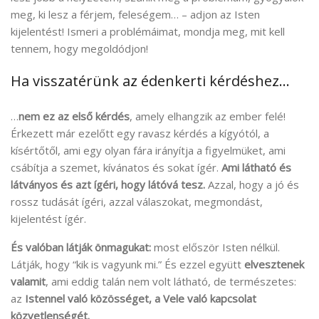
meg, ki lesz a férjem, feleségem… – adjon az Isten
kijelentést! Ismeri a problémáimat, mondja meg, mit kell
tennem, hogy megoldódjon!
Ha visszatérünk az édenkerti kérdéshez…
…
nem ez az első kérdés
, amely elhangzik az ember felé!
Érkezett már ezelőtt egy ravasz kérdés a kígyótól, a
kísértőtől, ami egy olyan fára irányítja a figyelmüket, ami
csábítja a szemet, kívánatos és sokat ígér.
Ami látható és
látványos és azt ígéri, hogy látóvá tesz.
Azzal, hogy a jó és
rossz tudását ígéri, azzal válaszokat, megmondást,
kijelentést ígér.
És valóban látják önmagukat:
most először Isten nélkül.
Látják, hogy “kik is vagyunk mi.” És ezzel együtt
elvesztenek
valamit
, ami eddig talán nem volt látható, de természetes:
az
Istennel való közösséget, a Vele való kapcsolat
közvetlenségét.