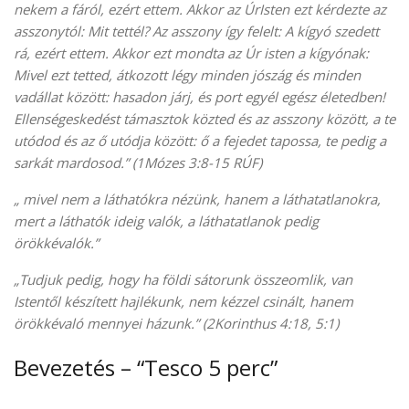
nekem a fáról, ezért ettem. Akkor az ÚrIsten ezt kérdezte az
asszonytól: Mit tettél? Az asszony így felelt: A kígyó szedett
rá, ezért ettem. Akkor ezt mondta az Úr isten a kígyónak:
Mivel ezt tetted, átkozott légy minden jószág és minden
vadállat között: hasadon járj, és port egyél egész életedben!
Ellenségeskedést támasztok közted és az asszony között, a te
utódod és az ő utódja között: ő a fejedet tapossa, te pedig a
sarkát mardosod.” (1Mózes 3:8-15 RÚF)
„ mivel nem a láthatókra nézünk, hanem a láthatatlanokra,
mert a láthatók ideig valók, a láthatatlanok pedig
örökkévalók.”
„Tudjuk pedig, hogy ha földi sátorunk összeomlik, van
Istentől készített hajlékunk, nem kézzel csinált, hanem
örökkévaló mennyei házunk.” (2Korinthus 4:18, 5:1)
Bevezetés – “Tesco 5 perc”