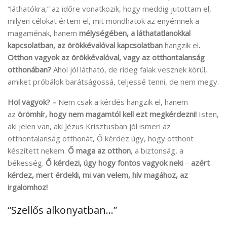
“láthatókra,” az időre vonatkozik, hogy meddig jutottam el,
milyen célokat értem el, mit mondhatok az enyémnek a
magaménak, hanem
mélységében, a láthatatlanokkal
kapcsolatban, az örökkévalóval kapcsolatban
hangzik el
.
Otthon vagyok az örökkévalóval, vagy az otthontalanság
otthonában?
Ahol jól látható, de rideg falak vesznek körül,
amiket próbálok barátságossá, teljessé tenni, de nem megy.
Hol vagyok? –
Nem csak a kérdés hangzik el, hanem
az
örömhír, hogy nem magamtól kell ezt megkérdezni!
Isten,
aki jelen van, aki Jézus Krisztusban jól ismeri az
otthontalanság otthonát, Ő kérdez úgy, hogy otthont
készített nekem.
Ő maga az otthon
, a biztonság, a
békesség.
Ő kérdezi, úgy hogy fontos vagyok neki
–
azért
kérdez, mert érdekli, mi van velem, hív magához, az
irgalomhoz!
“Szellős alkonyatban…”