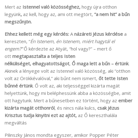
Mert az
Istennel való közösséghez,
hogy újra otthon
legyünk
,
az kell, hogy az, ami ott megtört,
“a nem hit” a bűn
megszűnjön.
Ehhez kellett még egy kérdés:
A
názáreti Jézus kérdése
a
kereszten, “
Én Istenem, én Istenem, miért hagytál el
engem?”
Ő kérdezte az Atyát, “hol vagy?” – mert ő
ott
megtapasztalta a teljes Isten
nélküliséget,
elhagyatottságot
,
Ő maga lett a bűn – értünk
.
Akinek a lényege volt az Istennel való közösség, aki “otthon
volt az Örökkévalóval,” aki bűnt nem ismert,
őt tette Isten
bűnné értünk
. Ő volt az, aki teljességgel kizárta magát
helyettünk, hogy mi beléphessünk abba a közösségbe, amit
ott hagytunk. Mert a bűnesetben ez történt, hogy az
ember
kizárta magát otthonról
, és nincs nála kulcs,
csak Jézus
Krisztus tudja kinyitni ezt az ajtót,
az Ő kereszthalála
megváltás
Pilinszky János mondta egyszer, amikor Popper Péter