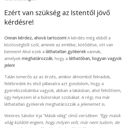
Ezért van szükség az Istentől jövő
kérdésre!
Onnan kérdez, ahová tartozom!
A kérdés még ebből a
közösségből szól, aminek az emléke, kötődése, ott van
bennem! Ahol ezek a
láthatatlan gyökerek
vannak,
amelyek
meghatározzák
, hogy a
láthatóban, hogyan vagyok
jelen!
Talán ismerős az az érzés, amikor álmomból felriadok,
felébredek és első pillanatra azt gondolom, hogy a
gyerekszobámba vagyok, abban a lakásban, ahol felnőttem,
úgy helyezem el a bútorokat szobákat. A régi, ma már
láthatatlan gyökerek meghatározzák a jelenemet is.
Weöres Sándor írja “Másik világ” című versében:
“Egy másik
világ küldött engem, hogy milyen volt, már nem tudom, de