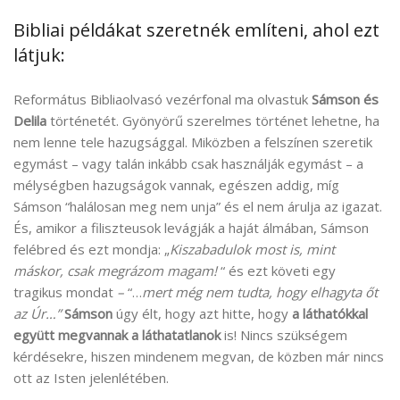
Bibliai példákat szeretnék említeni, ahol ezt
látjuk:
Református Bibliaolvasó vezérfonal ma olvastuk
Sámson és
Delila
történetét. Gyönyörű szerelmes történet lehetne, ha
nem lenne tele hazugsággal. Miközben a felszínen szeretik
egymást – vagy talán inkább csak használják egymást – a
mélységben hazugságok vannak, egészen addig, míg
Sámson “halálosan meg nem unja” és el nem árulja az igazat.
És, amikor a filiszteusok levágják a haját álmában, Sámson
felébred és ezt mondja: „
Kiszabadulok most is, mint
máskor, csak megrázom magam!
“ és ezt követi egy
tragikus mondat
–
“…
mert még nem tudta, hogy elhagyta őt
az Úr…”
Sámson
úgy élt, hogy azt hitte, hogy
a láthatókkal
együtt megvannak a láthatatlanok
is! Nincs szükségem
kérdésekre, hiszen mindenem megvan, de közben már nincs
ott az Isten jelenlétében.