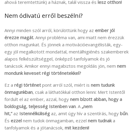
ahová teremtettünk) a háznak, talál vissza és
lesz otthon!
Nem ódivatú erről beszélni?
Annyi minden szól arról, körülöttünk hogy az
ember jól
érezze magát.
Annyi probléma van, ami miatt nem érezzük
otthon magunkat. És jönnek a motivációevangélisták, egy-
egy jól megalkotott mondattal, mentálhigiénés szakemberek
alapos felkészültséggel, önképző tanfolyamok és jó
tanácsok. Amikor ennyi magabiztos megoldás jön, nem
nem
mondunk keveset régi történetekkel?
Ez a
régi történet
pont arról szól, miért is
nem tudunk
önmagunkban
, csak a láthatókkal otthon lenni: Mert Istentől
fordult el az ember, azzal, hogy
nem bízott abban, hogy a
boldogság, teljesség Istenben van
. A
„nem
hit,”
az
Istennélküliség
az, amit úgy hív a szentírás, hogy
bűn
.
És
ezzel
nem tudok önmagamban, ezzel
nem tudnak
a
tanfolyamok és a jótanácsok,
mit kezdeni!