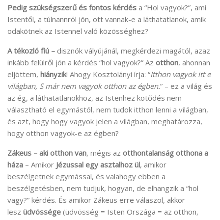
Pedig szükségszerű és fontos kérdés
a “Hol vagyok?”, ami
Istentől, a túlnannról jön, ott vannak-e a láthatatlanok, amik
odakötnek az Istennel való közösséghez?
A tékozló fiú –
disznók vályújánál, megkérdezi magától, azaz
inkább felülről jön a kérdés “hol vagyok?” Az
otthon
, ahonnan
eljöttem,
hiányzik
! Ahogy Kosztolányi írja: “
Itthon vagyok itt e
világban, S már nem vagyok otthon az égben.
” – ez a világ és
az ég, a láthatatlanokhoz, az Istenhez kötődés nem
választható el egymástól, nem tudok itthon lenni a világban,
és azt, hogy hogy vagyok jelen a világban, meghatározza,
hogy otthon vagyok-e az égben?
Zákeus – aki otthon van
, mégis az
otthontalanság otthona a
háza
– Amikor
Jézussal egy asztalhoz ül
, amikor
beszélgetnek egymással, és valahogy ebben a
beszélgetésben, nem tudjuk, hogyan, de elhangzik a “hol
vagy?” kérdés. És amikor Zákeus erre válaszol, akkor
lesz
üdvössége
(üdvösség = Isten Országa = az otthon,