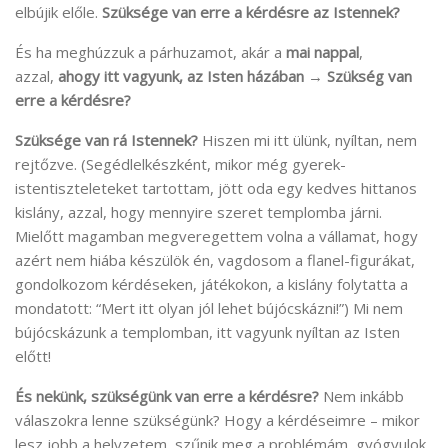
elbújik előle.
Szüksége van erre a kérdésre az Istennek?
És ha meghúzzuk a párhuzamot, akár a
mai nappal
,
azzal,
ahogy itt vagyunk, az Isten házában
→
Szükség van
erre a kérdésre?
Szüksége van rá Istennek?
Hiszen mi itt ülünk, nyíltan, nem
rejtőzve. (Segédlelkészként, mikor még gyerek-
istentiszteleteket tartottam, jött oda egy kedves hittanos
kislány, azzal, hogy mennyire szeret templomba járni.
Mielőtt magamban megveregettem volna a vállamat, hogy
azért nem hiába készülök én, vagdosom a flanel-figurákat,
gondolkozom kérdéseken, játékokon, a kislány folytatta a
mondatott: “Mert itt olyan jól lehet bújócskázni!”) Mi nem
bújócskázunk a templomban, itt vagyunk nyíltan az Isten
előtt!
És nekünk, szükségünk van erre a kérdésre?
Nem inkább
válaszokra lenne szükségünk? Hogy a kérdéseimre – mikor
lesz jobb a helyzetem, szűnik meg a problémám, gyógyulok