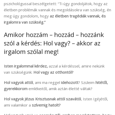
pszichológussal beszélgetett: “Ti úgy gondoljátok, hogy az
életben problémák vannak és megoldásokra van szükség, én
meg úgy gondolom, hogy
az életben tragédiák vannak, és
irgalomra van szükség.”
Amikor hozzám – hozzád – hozzánk
szól a kérdés: Hol vagy? – akkor az
irgalom szólal meg!
Isten irgalommal kérdez,
azzal a kérdéssel, amire nekünk
van szükségünk:
Hol vagy az otthontól?
Hol vagyok attól
, ami ma reggel
idehozott
? Szüleim
hitétől,
gyerekkorom
emlékeitől, amik aztán életté váltak?
Hol vagyok Jézus Krisztusnak attól szavától
, Isten Igéjétől,
ami valamikor a
szívemig hatolt?