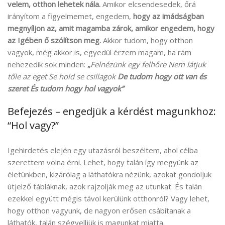
velem, otthon lehetek nála.
Amikor elcsendesedek, őrá
irányítom a figyelmemet, engedem,
hogy az imádságban
megnyíljon az, amit magamba zárok, amikor engedem, hogy
az Igében ő szólítson meg.
Akkor tudom, hogy otthon
vagyok, még akkor is, egyedül érzem magam, ha rám
nehezedik sok minden:
„
Felnézünk egy felhőre Nem látjuk
tőle az eget Se hold se csillagok
De tudom hogy ott van és
szeret És tudom hogy hol vagyok”
Befejezés – engedjük a kérdést magunkhoz:
“Hol vagy?”
Igehirdetés elején egy utazásról beszéltem, ahol célba
szerettem volna érni. Lehet, hogy talán így megyünk az
életünkben, kizárólag a láthatókra nézünk, azokat gondoljuk
útjelző tábláknak, azok rajzolják meg az utunkat. És talán
ezekkel együtt mégis távol kerülünk otthonról? Vagy lehet,
hogy otthon vagyunk, de nagyon erősen csábítanak a
láthatók, talán szégyelljük is magunkat miatta.