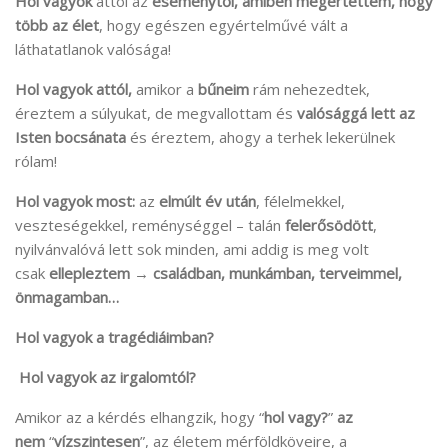
Hol vagyok
attól az
eseménytől, amiben megértettem, hogy
több az élet
, hogy egészen egyértelművé vált a
láthatatlanok valósága!
Hol vagyok attól,
amikor a
bűneim
rám nehezedtek,
éreztem a súlyukat, de megvallottam és
valósággá lett az
Isten bocsánata
és éreztem, ahogy a terhek lekerülnek
rólam!
Hol vagyok most:
az
elmúlt év után
, félelmekkel,
veszteségekkel, reménységgel – talán
felerősödött
,
nyilvánvalóvá lett sok minden, ami addig is meg volt
csak
ellepleztem
→
családban, munkámban, terveimmel,
önmagamban…
Hol vagyok a tragédiáimban?
Hol vagyok az irgalomtól?
Amikor az a kérdés elhangzik, hogy “
hol vagy?
”
az
nem
“
vízszintesen
”, az életem mérföldköveire, a