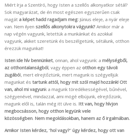
Miért írja a Szentíró, hogy Isten a szellős alkonyatkor sétál?
Sok magyarázat, de én most egészen egyszerűen csak
magát
a képet hadd ragadjam meg:
Június eleje, a nyár eleje
van. Nem ilyen
szellős alkonytokra vágyunk?
Amikor már a
nap végén vagyunk, letettük a munkánkat és azokkal
vagyunk, akiket szeretünk és beszélgetünk, sétálunk, otthon
érezzük magunkat!
Isten ide hív bennünket
, onnan, ahol vagyunk: a
mélységből,
az otthontalanságból
, vagy éppen az
otthon egy távoli
zugábó
l, mert elrejtőztünk, mert magunk is szégyelljük
magunkat és
tartunk attól, hogy mit szól majd hozzánk!
Ott
van, ahol mi vagyun
k a magunk töredékességével, bűnével,
szégyenével, mindazzal, ami mögé elbújunk, elrejtőzünk,
magunk elől is, talán még itt ülve is.
Itt van, hogy hívjon
megbocsásson, hogy otthon legyünk vele
közösségben
.
Nem megoldásokban, hanem az ő irgalmában.
Amikor Isten kérdez,
“
hol vagy?
”
úgy kérdez, hogy ott van