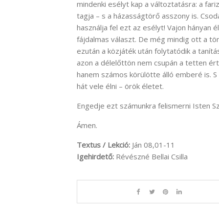
mindenki esélyt kap a változtatásra: a far
tagja – s a házasságtörő asszony is. Csodá
használja fel ezt az esélyt! Vajon hányan é
fájdalmas választ. De még mindig ott a tö
ezután a közjáték után folytatódik a tanítá
azon a délelőttön nem csupán a tetten ér
hanem számos körülötte álló emberé is. S 
hát vele élni – örök életet.
Engedje ezt számunkra felismerni Isten Sz
Ámen.
Textus / Lekció:
Ján 08,01-11
Igehirdető:
Révészné Bellai Csilla