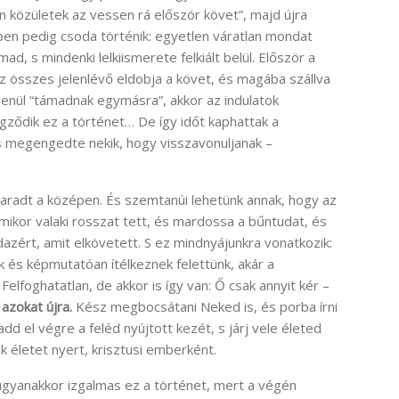
 közületek az vessen rá először követ”, majd újra
zben pedig csoda történik: egyetlen váratlan mondat
ad, s mindenki lelkiismerete felkiált belül. Először a
z összes jelenlévő eldobja a követ, és magába szállva
tlenül “támadnak egymásra”, akkor az indulatok
égződik ez a történet… De így időt kaphattak a
is megengedte nekik, hogy visszavonuljanak –
radt a középen. És szemtanúi lehetünk annak, hogy az
 amikor valaki rosszat tett, és mardossa a bűntudat, és
zért, amit elkövetett. S ez mindnyájunkra vonatkozik:
k és képmutatóan ítélkeznek felettünk, akár a
elfoghatatlan, de akkor is így van: Ő csak annyit kér –
 azokat újra.
Kész megbocsátani Neked is, és porba írni
add el végre a feléd nyújtott kezét, s járj vele életed
k életet nyert, krisztusi emberként.
ugyanakkor izgalmas ez a történet, mert a végén