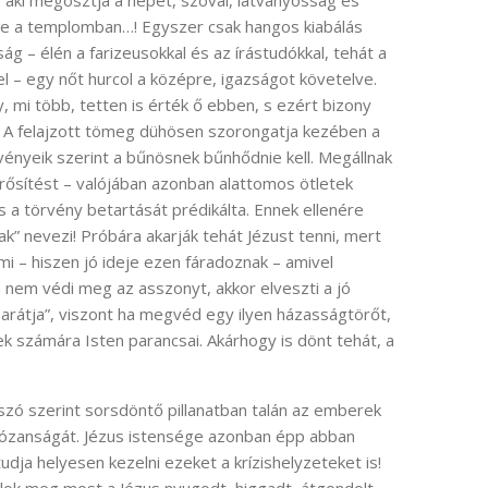
 aki megosztja a népet, szóval, látványosság és
 a templomban…! Egyszer csak hangos kiabálás
ság – élén a farizeusokkal és az írástudókkal, tehát a
l – egy nőt hurcol a középre, igazságot követelve.
 mi több, tetten is érték ő ebben, s ezért bizony
rt. A felajzott tömeg dühösen szorongatja kezében a
vényeik szerint a bűnösnek bűnhődnie kell. Megállnak
erősítést – valójában azonban alattomos ötletek
us a törvény betartását prédikálta. Ennek ellenére
” nevezi! Próbára akarják tehát Jézust tenni, mert
i – hiszen jó ideje ezen fáradoznak – amivel
a nem védi meg az asszonyt, akkor elveszti a jó
arátja”, viszont ha megvéd egy ilyen házasságtörőt,
ek számára Isten parancsai. Akárhogy is dönt tehát, a
 szó szerint sorsdöntő pillanatban talán az emberek
józanságát. Jézus istensége azonban épp abban
dja helyesen kezelni ezeket a krízishelyzeteket is!