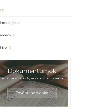
83)
irdetés
(568)
lemény
(4)
hívó
(19)
Dokumentumok
Letölthető irataink, és dokumentumaink
Tovább az oldalra