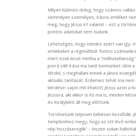
Milyen különös dolog, hogy számos vallási 
semmilyen személyes, írásos emléket nem 
meg, hogy Jézus írt valamit – ezt a történe
pontos adatokat nem tudunk.
Lehetséges, hogy mindez azért van így, me
emlékeket a régmúltból: fontos számunkr
mert ezek kicsit mintha a “múlhatatlanság
porrá vált írása ma tanít bennünket: látni 
térdel, s meghallani ennek a János evangél
aktuális tanítását. Érdemes tehát ma nem 
kérdése: vajon mit írhatott Jézus azon a b
Jézusra, aki akkor is és ma is, minden ké
és Királyként áll meg előttünk.
Történetünk teljesen békésen kezdődik: Jé
templomhoz megy, hogy az ott lévő embere
nép hozzásereglik” – hiszen sokan hallotta