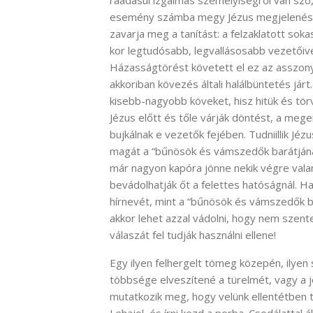
ráadásul izgalmas személyiségről van szó,
esemény számba megy Jézus megjelenése
zavarja meg a tanítást: a felzaklatott soka
kor legtudósabb, legvallásosabb vezetőive
Házasságtörést követett el ez az asszony,
akkoriban kövezés általi halálbüntetés já
kisebb-nagyobb köveket, hisz hitük és tör
Jézus előtt és tőle várják döntést, a meg
bujkálnak e vezetők fejében. Tudniillik Jéz
magát a “bűnösök és vámszedők barátjának
már nagyon kapóra jönne nekik végre valam
bevádolhatják őt a felettes hatóságnál. H
hírnevét, mint a “bűnösök és vámszedők b
akkor lehet azzal vádolni, hogy nem szent
válaszát fel tudják használni ellene!
Egy ilyen felhergelt tömeg közepén, ilyen
többsége elveszítené a türelmét, vagy a 
mutatkozik meg, hogy velünk ellentétben tu