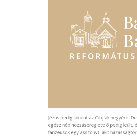
Jézus pedig kiment az Olajfák hegyére. D
egész nép hozzásereglett; ő pedig leült, é
farizeusok egy asszonyt, akit házasságtöré