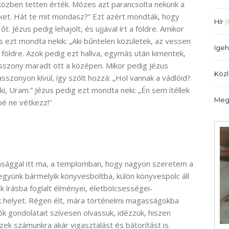
özben tetten érték. Mózes azt parancsolta nekünk a
ket. Hát te mit mondasz?” Ezt azért mondták, hogy
Hír
(
. Jézus pedig lehajolt, és ujjával írt a földre. Amikor
s ezt mondta nekik: „Aki bűntelen közületek, az vessen
Igeh
a földre. Azok pedig ezt hallva, egymás után kimentek,
sszony maradt ott a középen. Mikor pedig Jézus
Köz
sszonyon kívül, így szólt hozzá: „Hol vannak a vádlóid?
enki, Uram.” Jézus pedig ezt mondta neki: „Én sem ítéllek
Meg
bé ne vétkezz!”
nsággal itt ma, a templomban, hogy nagyon szeretem a
együnk bármelyik könyvesboltba, külön könyvespolc áll
k írásba foglalt élményei, életbölcsességei-
ak helyet. Régen élt, mára történelmi magasságokba
rók gondolatait szívesen olvassuk, idézzük, hiszen
ek számunkra akár vigasztalást és bátorítást is.