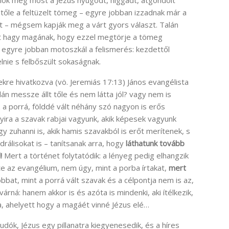
 állok meg most a Jézus nyugodt, higgadt, átgondolt
r tőle a feltüzelt tömeg – egyre jobban izzadnak már a
 – mégsem kapják meg a várt gyors választ. Talán
t hagy magának, hogy ezzel megtörje a tömeg
egyre jobban motoszkál a felismerés: kezdettől
elnie s felbőszült sokaságnak.
ekre hivatkozva (vö. Jeremiás 17:13) János evangélista
alán messze állt tőle és nem látta jól? vagy nem is
a porrá, földdé vált néhány szó nagyon is erős
annyira a szavak rabjai vagyunk, akik képesek vagyunk
y zuhanni is, akik hamis szavakból is erőt merítenek, s
drálisokat is – tanítsanak arra, hogy
láthatunk tovább
!
Mert a történet folytatódik: a lényeg pedig elhangzik
e az evangélium, nem úgy, mint a porba írtakat,
mert
bbat, mint a porrá vált szavak és a célpontja nem is az,
 várná: hanem akkor is és azóta is mindenki, aki ítélkezik,
va, ahelyett hogy a magáét vinné Jézus elé…
udók, Jézus egy pillanatra kiegyenesedik, és a híres