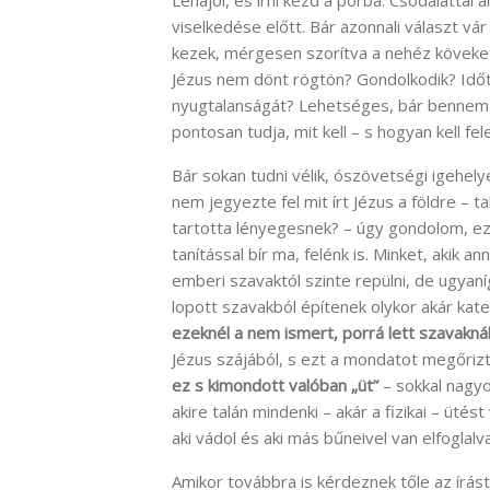
Lehajol, és írni kezd a porba. Csodálattal
viselkedése előtt. Bár azonnali választ vá
kezek, mérgesen szorítva a nehéz köveket
Jézus nem dönt rögtön? Gondolkodik? Idő
nyugtalanságát? Lehetséges, bár bennem 
pontosan tudja, mit kell – s hogyan kell fel
Bár sokan tudni vélik, ószövetségi igehely
nem jegyezte fel mit írt Jézus a földre – t
tartotta lényegesnek? – úgy gondolom, ez 
tanítással bír ma, felénk is. Minket, akik 
emberi szavaktól szinte repülni, de ugyaníg
lopott szavakból építenek olykor akár kate
ezeknél a nem ismert, porrá lett szavaknál
Jézus szájából, s ezt a mondatot megőrizt
ez s kimondott valóban „üt”
– sokkal nagyo
akire talán mindenki – akár a fizikai – ütést
aki vádol és aki más bűneivel van elfoglal
Amikor továbbra is kérdeznek tőle az írást