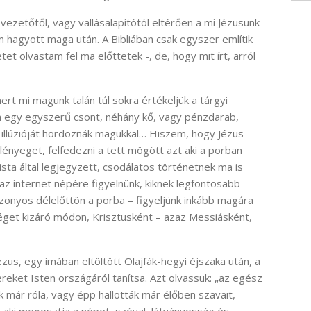
vezetőtől, vagy vallásalapítótól eltérően a mi Jézusunk
hagyott maga után. A Bibliában csak egyszer említik
tet olvastam fel ma előttetek -, de, hogy mit írt, arról
rt mi magunk talán túl sokra értékeljük a tárgyi
a egy egyszerű csont, néhány kő, vagy pénzdarab,
” illúzióját hordoznák magukkal… Hiszem, hogy Jézus
a lényeget, felfedezni a tett mögött azt aki a porban
ista által legjegyzett, csodálatos történetnek ma is
az internet népére figyelnünk, kiknek legfontosabb
izonyos délelőttön a porba – figyeljünk inkább magára
tséget kizáró módon, Krisztusként – azaz Messiásként,
zus, egy imában eltöltött Olajfák-hegyi éjszaka után, a
ket Isten országáról tanítsa. Azt olvassuk: „az egész
k már róla, vagy épp hallották már élőben szavait,