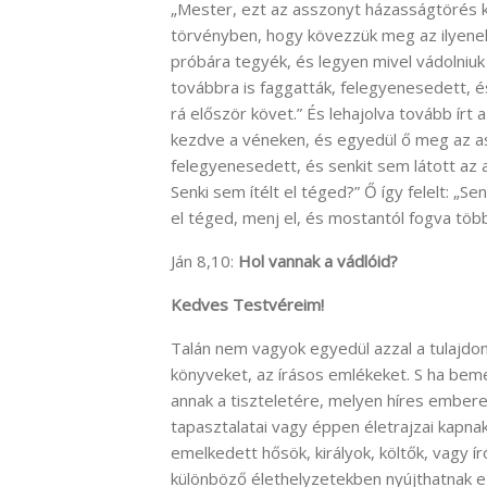
„Mester, ezt az asszonyt házasságtörés k
törvényben, hogy kövezzük meg az ilyene
próbára tegyék, és legyen mivel vádolniuk őt
továbbra is faggatták, felegyenesedett, é
rá először követ.” És lehajolva tovább írt 
kezdve a véneken, és egyedül ő meg az a
felegyenesedett, és senkit sem látott az a
Senki sem ítélt el téged?” Ő így felelt: „S
el téged, menj el, és mostantól fogva töb
Ján 8,10:
Hol vannak a vádlóid?
Kedves Testvéreim!
Talán nem vagyok egyedül azzal a tulajdo
könyveket, az írásos emlékeket. S ha bem
annak a tiszteletére, melyen híres embere
tapasztalatai vagy éppen életrajzai kapn
emelkedett hősök, királyok, költők, vagy í
különböző élethelyzetekben nyújthatnak ez