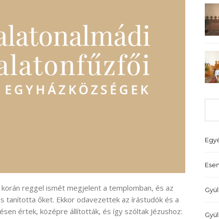
Egy
Ese
e korán reggel ismét megjelent a templomban, és az
Gyül
s tanította őket. Ekkor odavezettek az írástudók és a
sen értek, középre állították, és így szóltak Jézushoz:
Gyül