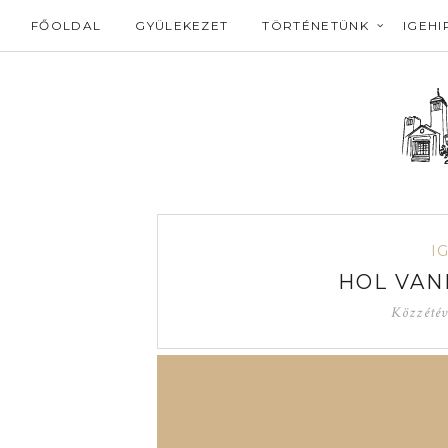
FŐOLDAL
GYÜLEKEZET
TÖRTÉNETÜNK
IGEHI
I
HOL VAN
Közzété