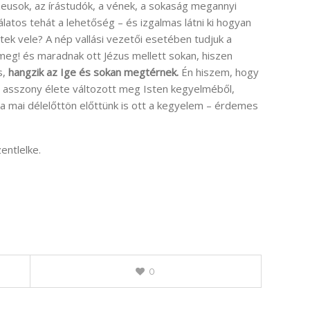
izeusok, az írástudók, a vének, a sokaság megannyi
latos tehát a lehetőség – és izgalmas látni ki hogyan
ltek vele? A nép vallási vezetői esetében tudjuk a
meg! és maradnak ott Jézus mellett sokan, hiszen
s,
hangzik az Ige és sokan megtérnek.
Én hiszem, hogy
t asszony élete változott meg Isten kegyelméből,
a mai délelőttön előttünk is ott a kegyelem – érdemes
entlelke.
0