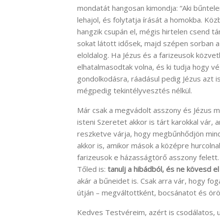
mondatát hangosan kimondja: “Aki bűntelen
lehajol, és folytatja írását a homokba. Kö
hangzik csupán el, mégis hirtelen csend tám
sokat látott idősek, majd szépen sorban a
eloldalog. Ha Jézus és a farizeusok közve
elhatalmasodtak volna, és ki tudja hogy v
gondolkodásra, ráadásul pedig Jézus azt 
mégpedig tekintélyvesztés nélkül.
Már csak a megvádolt asszony és Jézus ma
isteni Szeretet akkor is tárt karokkal vár,
reszketve várja, hogy megbűnhődjön minda
akkor is, amikor mások a középre hurcolna
farizeusok e házasságtörő asszony felett. F
Tőled is:
tanulj a hibádból, és ne kövesd el
akár a bűneidet is. Csak arra vár, hogy fog
útján – megváltottként, bocsánatot és örö
Kedves Testvéreim, azért is csodálatos, 