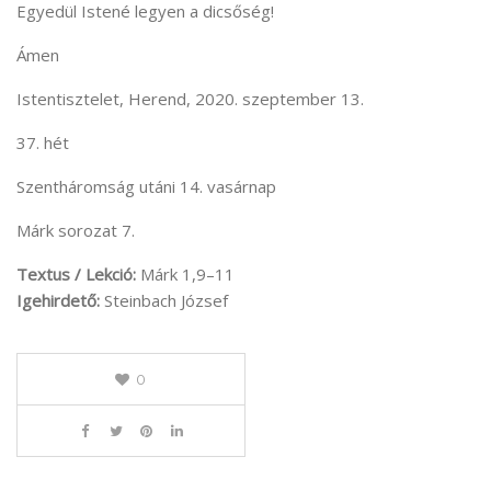
Egyedül Istené legyen a dicsőség!
Ámen
Istentisztelet, Herend, 2020. szeptember 13.
37. hét
Szentháromság utáni 14. vasárnap
Márk sorozat 7.
Textus / Lekció:
Márk 1,9–11
Igehirdető:
Steinbach József
0