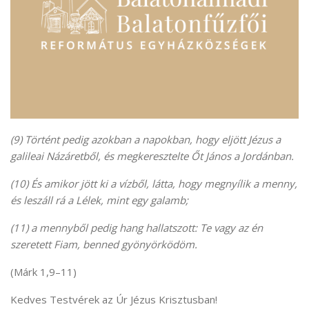
(9) Történt pedig azokban a napokban, hogy eljött Jézus a
galileai Názáretből, és megkeresztelte Őt János a Jordánban.
(10) És amikor jött ki a vízből, látta, hogy megnyílik a menny,
és leszáll rá a Lélek, mint egy galamb;
(11) a mennyből pedig hang hallatszott: Te vagy az én
szeretett Fiam, benned gyönyörködöm.
(Márk 1,9–11)
Kedves Testvérek az Úr Jézus Krisztusban!