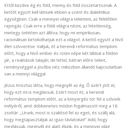
Ettől kezdve ég és föld, menny és föld összetartoznak. A
kettőt együtt kell látnunk ebben a szent és dialektikus
egységben. Csak a mennyei világra tekinteni, az felelőtlen
rajongás. Csak erre a földi világra nézni, az hitetlenség,
mintegy önhitten azt állítva, hogy mi empirikusan,
racionálisan birtokolhatjuk ezt a világot. A kettő együtt a hívő
élet szívverése. Valljuk, itt a herendi református templom
előtt, hogy a hívő ember és Isten népe két lábbal a földön
jár, a realitások talaján; de hittel, bátran előre tekint,
reménységgel a jövőbe néz; miközben állandó kapcsolatban
van a mennyi világgal.
Jézus Krisztus látta, hogy megnyílt az ég. Ő azért jött el,
hogy ezt mi is meglássuk. Ezért most itt, a herendi
református templom előtt, az a könyörgés tör fel a szívünk
mélyéről, amit döbbenetes módon fogalmazott meg a 18.
zsoltár: „Urunk, most is szakítsd fel az eget, és szállj alá,
hogy megtapasztaljuk az igazi távlatokat!” Add, hogy
meglássuk, megnyílt ég alatt élünk, és a mennyei világ