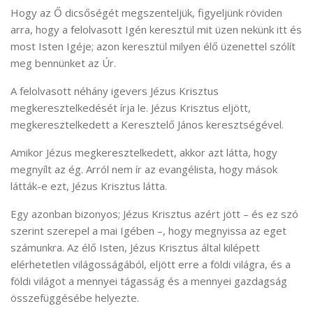
Hogy az Ő dicsőségét megszenteljük, figyeljünk röviden
arra, hogy a felolvasott Igén keresztül mit üzen nekünk itt és
most Isten Igéje; azon keresztül milyen élő üzenettel szólít
meg bennünket az Úr.
A felolvasott néhány igevers Jézus Krisztus
megkeresztelkedését írja le. Jézus Krisztus eljött,
megkeresztelkedett a Keresztelő János keresztségével.
Amikor Jézus megkeresztelkedett, akkor azt látta, hogy
megnyílt az ég. Arról nem ír az evangélista, hogy mások
látták-e ezt, Jézus Krisztus látta.
Egy azonban bizonyos; Jézus Krisztus azért jött – és ez szó
szerint szerepel a mai Igében –, hogy megnyissa az eget
számunkra. Az élő Isten, Jézus Krisztus által kilépett
elérhetetlen világosságából, eljött erre a földi világra, és a
földi világot a mennyei tágasság és a mennyei gazdagság
összefüggésébe helyezte.