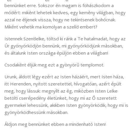
bennünket erre. Sokszor én magam is fohászkodom a
módért: miként lehetek kedves, egy kemény világban, hogy
azzal ne éljenek vissza, hogy ne tekintsenek bohócnak.
Miként vehetik ma komolyan a szelíd embert?
Istennek Szentlelke, töltsd ki ránk a Te hatalmadat, hogy az
Úr gyönyörködjön bennünk, mi gyönyörködjünk másokban,
és általunk Isten országa épüljön ebben a világban!
Csodaként éljük meg ezt a gyönyörű templomot.
Urunk, áldott légy ezért az Isten házáért, mert Isten háza,
itt Herenden, nyitott szeretettel, hívogatóan, azért épült
meg, hogy lássuk: megnyílt az ég, miközben Isten Lelke
betölti cserépedény életünket, hogy mi az Ő szeretett
gyermekei lehessünk, akikben Isten gyönyörködik, hogy mi is
gyönyörködhessünk másokban.
Áldjon meg bennünket ebben a mindenható Isten!