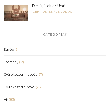
Dicsérjétek az Urat!
IGEHIRDETÉS
/
26, JÚLIUS
KATEGÓRIÁK
Egyéb
(2)
Esemény
(12)
Gyülekezeti hirdetés
(27)
Gyülekezeti hírlevél
(26)
Hír
(83)