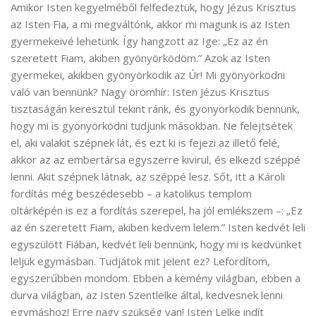
Amikor Isten kegyelméből felfedeztük, hogy Jézus Krisztus
az Isten Fia, a mi megváltónk, akkor mi magunk is az Isten
gyermekeivé lehetünk. Így hangzott az Ige: „Ez az én
szeretett Fiam, akiben gyönyörködöm.” Azok az Isten
gyermekei, akikben gyönyörködik az Úr! Mi gyönyörködni
való van bennünk? Nagy örömhír: Isten Jézus Krisztus
tisztaságán keresztül tekint ránk, és gyönyörködik bennünk,
hogy mi is gyönyörködni tudjunk másokban. Ne felejtsétek
el, aki valakit szépnek lát, és ezt ki is fejezi az illető felé,
akkor az az embertársa egyszerre kivirul, és elkezd széppé
lenni. Akit szépnek látnak, az széppé lesz. Sőt, itt a Károli
fordítás még beszédesebb – a katolikus templom
oltárképén is ez a fordítás szerepel, ha jól emlékszem –: „Ez
az én szeretett Fiam, akiben kedvem lelem.” Isten kedvét leli
egyszülött Fiában, kedvét leli bennünk, hogy mi is kedvünket
leljük egymásban. Tudjátok mit jelent ez? Lefordítom,
egyszerűbben mondom. Ebben a kemény világban, ebben a
durva világban, az Isten Szentlelke által, kedvesnek lenni
egymáshoz! Erre nagy szükség van! Isten Lelke indít