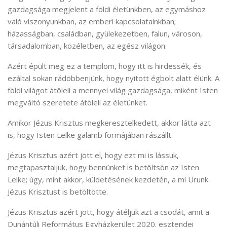
gazdagsága megjelent a földi életünkben, az egymáshoz
való viszonyunkban, az emberi kapcsolatainkban;
házasságban, családban, gyülekezetben, falun, városon,
társadalomban, közéletben, az egész világon.
Azért épült meg ez a templom, hogy itt is hirdessék, és
ezáltal sokan rádöbbenjünk, hogy nyitott égbolt alatt élünk. A
földi világot átöleli a mennyei világ gazdagsága, miként Isten
megváltó szeretete átöleli az életünket.
Amikor Jézus Krisztus megkeresztelkedett, akkor látta azt
is, hogy Isten Lelke galamb formájában rászállt.
Jézus Krisztus azért jött el, hogy ezt mi is lássuk,
megtapasztaljuk, hogy bennünket is betöltsön az Isten
Lelke; úgy, mint akkor, küldetésének kezdetén, a mi Urunk
Jézus Krisztust is betöltötte.
Jézus Krisztus azért jött, hogy átéljük azt a csodát, amit a
Dunántúli Református Egyházkerület 2020. esztendei