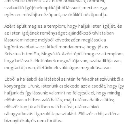
ami velünk történik – az Isten örökkévaló, örömteli,
szabadító Igéjének optikájából lássunk; mert ez egy
egészen másfajta nézőpont, az öröklét nézőpontja.
Azért épült meg ez a templom, hogy halljuk Isten Igéjét, és
az Isten Igéjének reménységet ajándékozó távlataiban
lássunk mindent; melyből következően meglássuk a
legfontosabbat – ezt ki kell mondanom –, hogy Jézus
Krisztus Isten Fia, Megváltó. Azért épült meg ez a templom,
hogy belássuk: életünknek megváltója van, szabadítója van,
megtartója van; életünknek valóságos megoldása van.
Ebből a hallásból és látásból szintén felfakadhat szívünkből a
könyörgés: Urunk, Istenünk cselekedd azt a csodát, hogy így
halljunk és így lássunk; valamint ne felejtsük el, hogy mindig
előbb van a hitben való hallás, majd utána adatik a látás;
először kapjuk a hitben való hallást, utána a hívő
ráhagyatkozást igazoló tapasztalást. Először a hit, aztán a
bizonyítékok; és nem fordítva.