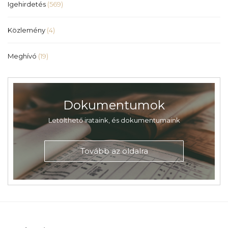
Igehirdetés
(569)
Közlemény
(4)
Meghívó
(19)
Dokumentumok
Letölthető irataink, és dokumentumaink
Tovább az oldalra