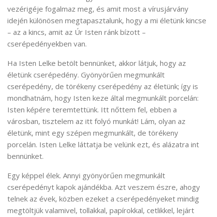
vezérigéje fogalmaz meg, és amit most a vírusjárvány
idején különösen megtapasztalunk, hogy a mi életünk kincse
– az a kincs, amit az Úr Isten ránk bízott –
cserépedényekben van.
Ha Isten Lelke betölt bennünket, akkor látjuk, hogy az
életünk cserépedény. Gyönyörűen megmunkált
cserépedény, de törékeny cserépedény az életünk; így is
mondhatnám, hogy Isten keze által megmunkált porcelán:
Isten képére teremtettünk. Itt nőttem fel, ebben a
városban, tisztelem az itt folyó munkát! Lám, olyan az
életünk, mint egy szépen megmunkált, de törékeny
porcelán. Isten Lelke láttatja be velünk ezt, és alázatra int
bennünket.
Egy képpel élek. Annyi gyönyörűen megmunkált
cserépedényt kapok ajándékba. Azt veszem észre, ahogy
telnek az évek, közben ezeket a cserépedényeket mindig
megtöltjük valamivel, tollakkal, papírokkal, cetlikkel, lejárt