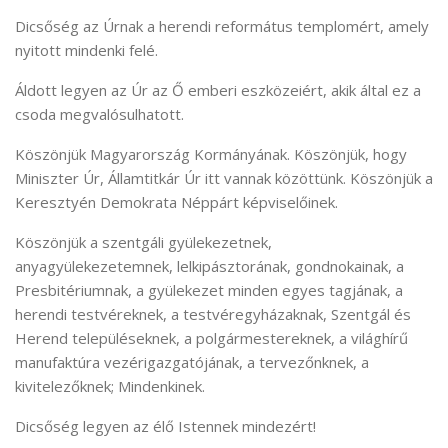
Dicsőség az Úrnak a herendi református templomért, amely
nyitott mindenki felé.
Áldott legyen az Úr az Ő emberi eszközeiért, akik által ez a
csoda megvalósulhatott.
Köszönjük Magyarország Kormányának. Köszönjük, hogy
Miniszter Úr, Államtitkár Úr itt vannak közöttünk. Köszönjük a
Keresztyén Demokrata Néppárt képviselőinek.
Köszönjük a szentgáli gyülekezetnek,
anyagyülekezetemnek, lelkipásztorának, gondnokainak, a
Presbitériumnak, a gyülekezet minden egyes tagjának, a
herendi testvéreknek, a testvéregyházaknak, Szentgál és
Herend településeknek, a polgármestereknek, a világhírű
manufaktúra vezérigazgatójának, a tervezőnknek, a
kivitelezőknek; Mindenkinek.
Dicsőség legyen az élő Istennek mindezért!