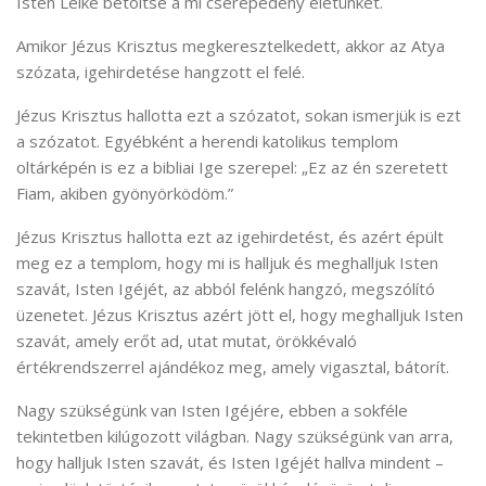
Isten Lelke betöltse a mi cserépedény életünket.
Amikor Jézus Krisztus megkeresztelkedett, akkor az Atya
szózata, igehirdetése hangzott el felé.
Jézus Krisztus hallotta ezt a szózatot, sokan ismerjük is ezt
a szózatot. Egyébként a herendi katolikus templom
oltárképén is ez a bibliai Ige szerepel: „Ez az én szeretett
Fiam, akiben gyönyörködöm.”
Jézus Krisztus hallotta ezt az igehirdetést, és azért épült
meg ez a templom, hogy mi is halljuk és meghalljuk Isten
szavát, Isten Igéjét, az abból felénk hangzó, megszólító
üzenetet. Jézus Krisztus azért jött el, hogy meghalljuk Isten
szavát, amely erőt ad, utat mutat, örökkévaló
értékrendszerrel ajándékoz meg, amely vigasztal, bátorít.
Nagy szükségünk van Isten Igéjére, ebben a sokféle
tekintetben kilúgozott világban. Nagy szükségünk van arra,
hogy halljuk Isten szavát, és Isten Igéjét hallva mindent –