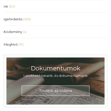
Hír
(83)
Igehirdetés
(568)
Közlemény
(4)
Meghívó
(19)
Dokumentumok
Letölthető irataink, és dokumentumaink
Tovább az oldalra