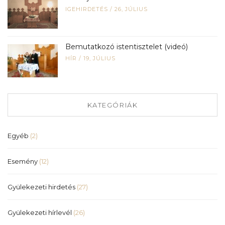
IGEHIRDETÉS
/
26, JÚLIUS
Bemutatkozó istentisztelet (videó)
HÍR
/
19, JÚLIUS
KATEGÓRIÁK
Egyéb
(2)
Esemény
(12)
Gyülekezeti hirdetés
(27)
Gyülekezeti hírlevél
(26)