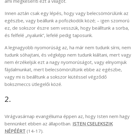
ami megkeseríti ezt a világot.
Innen aztán csak egy lépés, hogy vagy belecsömörülünk az
egészbe, vagy beállunk a pofozkodók közé; – igen szomorú
ez, de sokszor észre sem vesszük, hogy beálltunk a sorba,
és felfelé „nyalunk”, lefelé pedig taposunk.
A legnagyobb nyomorúság az, ha már nem tudunk sírni, nem
tudunk sóhajtani, és végképp nem tudunk kiáltani, mert vagy
nem érzékeljük ezt a nagy nyomorúságot, vagy elnyomjuk
fájdalmunkat, mert belecsömörültünk ebbe az egészbe,
vagy mi is beálltunk a sokszor kiütéssel végződő
bokszmeccs ütlegelői közé.
2.
Virágvasárnap evangéliuma éppen az, hogy Isten nem hagy
bennünket ebben az állapotban.
ISTEN CSELEKSZIK
NÉPÉÉRT
(14-17).