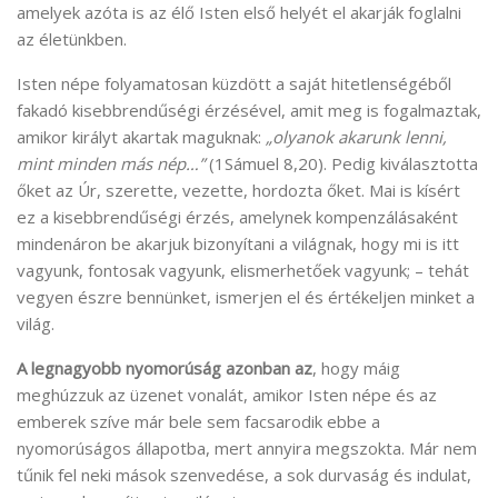
amelyek azóta is az élő Isten első helyét el akarják foglalni
az életünkben.
Isten népe folyamatosan küzdött a saját hitetlenségéből
fakadó kisebbrendűségi érzésével, amit meg is fogalmaztak,
amikor királyt akartak maguknak:
„olyanok akarunk lenni,
mint minden más nép…”
(1Sámuel 8,20). Pedig kiválasztotta
őket az Úr, szerette, vezette, hordozta őket. Mai is kísért
ez a kisebbrendűségi érzés, amelynek kompenzálásaként
mindenáron be akarjuk bizonyítani a világnak, hogy mi is itt
vagyunk, fontosak vagyunk, elismerhetőek vagyunk; – tehát
vegyen észre bennünket, ismerjen el és értékeljen minket a
világ.
A legnagyobb nyomorúság azonban az
, hogy máig
meghúzzuk az üzenet vonalát, amikor Isten népe és az
emberek szíve már bele sem facsarodik ebbe a
nyomorúságos állapotba, mert annyira megszokta. Már nem
tűnik fel neki mások szenvedése, a sok durvaság és indulat,