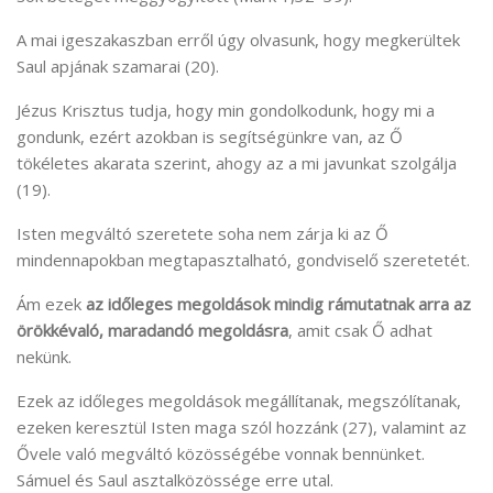
A mai igeszakaszban erről úgy olvasunk, hogy megkerültek
Saul apjának szamarai (20).
Jézus Krisztus tudja, hogy min gondolkodunk, hogy mi a
gondunk, ezért azokban is segítségünkre van, az Ő
tökéletes akarata szerint, ahogy az a mi javunkat szolgálja
(19).
Isten megváltó szeretete soha nem zárja ki az Ő
mindennapokban megtapasztalható, gondviselő szeretetét.
Ám ezek
az időleges megoldások mindig rámutatnak arra az
örökkévaló, maradandó megoldásra
, amit csak Ő adhat
nekünk.
Ezek az időleges megoldások megállítanak, megszólítanak,
ezeken keresztül Isten maga szól hozzánk (27), valamint az
Ővele való megváltó közösségébe vonnak bennünket.
Sámuel és Saul asztalközössége erre utal.