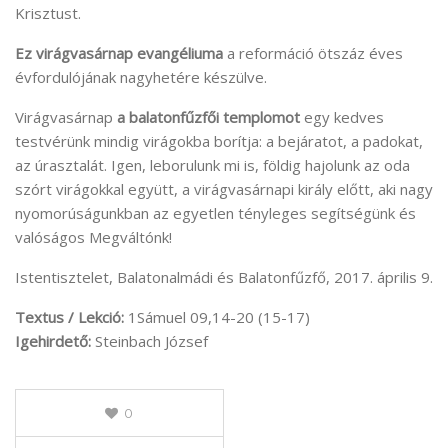
Krisztust.
Ez virágvasárnap evangéliuma
a reformáció ötszáz éves
évfordulójának nagyhetére készülve.
Virágvasárnap
a balatonfűzfői templomot
egy kedves
testvérünk mindig virágokba borítja: a bejáratot, a padokat,
az úrasztalát. Igen, leborulunk mi is, földig hajolunk az oda
szórt virágokkal együtt, a virágvasárnapi király előtt, aki nagy
nyomorúságunkban az egyetlen tényleges segítségünk és
valóságos Megváltónk!
Istentisztelet, Balatonalmádi és Balatonfűzfő, 2017. április 9.
Textus / Lekció:
1Sámuel 09,14-20 (15-17)
Igehirdető:
Steinbach József
0