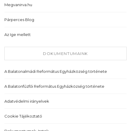
Megvanirva.hu
Párperces Blog
Az Ige mellett
DOKUMENTUMAINK
A Balatonalmádi Református Egyházközség története
A Balatonfűzfői Református Egyházközség története
Adatvédelmi irányelvek
Cookie Tájékoztató
Dokumentumok, Iratok