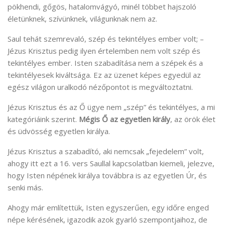
pökhendi, gőgös, hatalomvágyó, minél többet hajszoló
életünknek, szívünknek, világunknak nem az.
Saul tehát szemrevaló, szép és tekintélyes ember volt; –
Jézus Krisztus pedig ilyen értelemben nem volt szép és
tekintélyes ember. Isten szabadítása nem a szépek és a
tekintélyesek kiváltsága. Ez az üzenet képes egyedül az
egész világon uralkodó nézőpontot is megváltoztatni.
Jézus Krisztus és az Ő ügye nem „szép” és tekintélyes, a mi
kategóriáink szerint.
Mégis Ő az egyetlen király
, az örök élet
és üdvösség egyetlen királya.
Jézus Krisztus a szabadító, aki nemcsak „fejedelem” volt,
ahogy itt ezt a 16. vers Saullal kapcsolatban kiemeli, jelezve,
hogy Isten népének királya továbbra is az egyetlen Úr, és
senki más.
Ahogy már említettük, Isten egyszerűen, egy időre enged
népe kérésének, igazodik azok gyarló szempontjaihoz, de