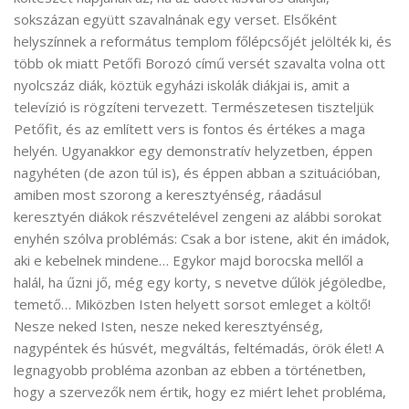
sokszázan együtt szavalnának egy verset. Elsőként
helyszínnek a református templom főlépcsőjét jelölték ki, és
több ok miatt Petőfi Borozó című versét szavalta volna ott
nyolcszáz diák, köztük egyházi iskolák diákjai is, amit a
televízió is rögzíteni tervezett. Természetesen tiszteljük
Petőfit, és az említett vers is fontos és értékes a maga
helyén. Ugyanakkor egy demonstratív helyzetben, éppen
nagyhéten (de azon túl is), és éppen abban a szituációban,
amiben most szorong a keresztyénség, ráadásul
keresztyén diákok részvételével zengeni az alábbi sorokat
enyhén szólva problémás: Csak a bor istene, akit én imádok,
aki e kebelnek mindene… Egykor majd borocska mellől a
halál, ha űzni jő, még egy korty, s nevetve dűlök jégöledbe,
temető… Miközben Isten helyett sorsot emleget a költő!
Nesze neked Isten, nesze neked keresztyénség,
nagypéntek és húsvét, megváltás, feltémadás, örök élet! A
legnagyobb probléma azonban az ebben a történetben,
hogy a szervezők nem értik, hogy ez miért lehet probléma,