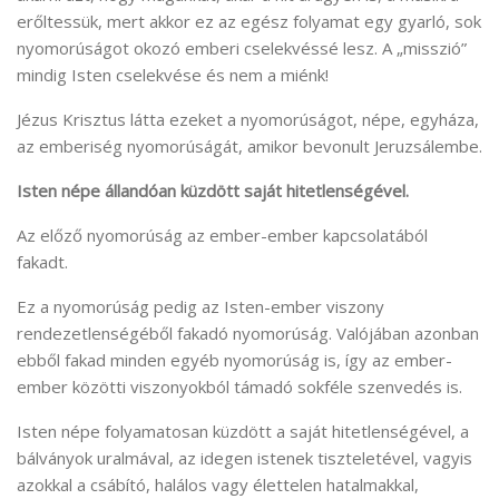
erőltessük, mert akkor ez az egész folyamat egy gyarló, sok
nyomorúságot okozó emberi cselekvéssé lesz. A „misszió”
mindig Isten cselekvése és nem a miénk!
Jézus Krisztus látta ezeket a nyomorúságot, népe, egyháza,
az emberiség nyomorúságát, amikor bevonult Jeruzsálembe.
Isten népe állandóan küzdött saját hitetlenségével.
Az előző nyomorúság az ember-ember kapcsolatából
fakadt.
Ez a nyomorúság pedig az Isten-ember viszony
rendezetlenségéből fakadó nyomorúság. Valójában azonban
ebből fakad minden egyéb nyomorúság is, így az ember-
ember közötti viszonyokból támadó sokféle szenvedés is.
Isten népe folyamatosan küzdött a saját hitetlenségével, a
bálványok uralmával, az idegen istenek tiszteletével, vagyis
azokkal a csábító, halálos vagy élettelen hatalmakkal,