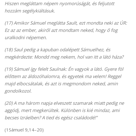
Hiszen megláttam népem nyomorúságát, és feljutott
hozzám segélykiáltásuk.
(17) Amikor Sámuel meglátta Sault, ezt mondta neki az ÚR:
Ez az az ember, akiről azt mondtam neked, hogy ő fog
uralkodni népemen.
(18) Saul pedig a kapuban odalépett Sámuelhez, és
megkérdezte: Mondd meg nekem, hol van itt a látó háza?
(19) Sámuel így felelt Saulnak: Én vagyok a látó. Gyere föl
előttem az áldozóhalomra, és egyetek ma velem! Reggel
majd elbocsátalak, és azt is megmondom neked, amin
gondolkozol.
(20) A ma három napja elveszett szamarak miatt pedig ne
aggódj, mert megkerültek. Különben is kié mindaz, ami
becses Izráelben? A tied és egész családodé!”
(1Sámuel 9,14–20)