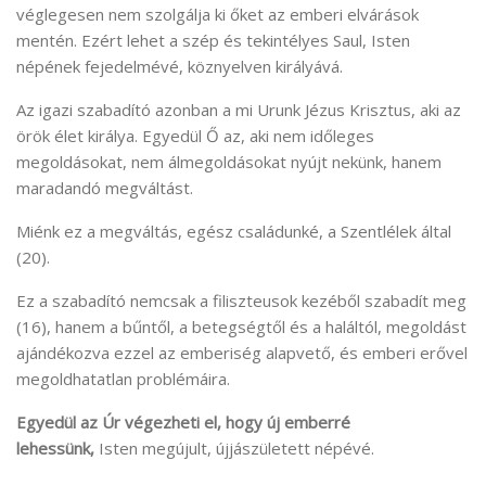
véglegesen nem szolgálja ki őket az emberi elvárások
mentén. Ezért lehet a szép és tekintélyes Saul, Isten
népének fejedelmévé, köznyelven királyává.
Az igazi szabadító azonban a mi Urunk Jézus Krisztus, aki az
örök élet királya. Egyedül Ő az, aki nem időleges
megoldásokat, nem álmegoldásokat nyújt nekünk, hanem
maradandó megváltást.
Miénk ez a megváltás, egész családunké, a Szentlélek által
(20).
Ez a szabadító nemcsak a filiszteusok kezéből szabadít meg
(16), hanem a bűntől, a betegségtől és a haláltól, megoldást
ajándékozva ezzel az emberiség alapvető, és emberi erővel
megoldhatatlan problémáira.
Egyedül az Úr végezheti el, hogy új emberré
lehessünk,
Isten megújult, újjászületett népévé.