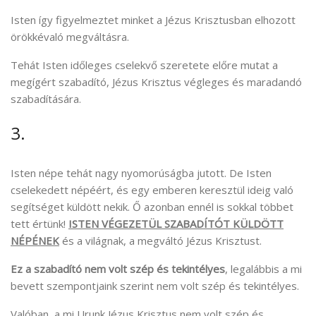
Isten így figyelmeztet minket a Jézus Krisztusban elhozott
örökkévaló megváltásra.
Tehát Isten időleges cselekvő szeretete előre mutat a
megígért szabadító, Jézus Krisztus végleges és maradandó
szabadítására.
3.
Isten népe tehát nagy nyomorúságba jutott. De Isten
cselekedett népéért, és egy emberen keresztül ideig való
segítséget küldött nekik. Ő azonban ennél is sokkal többet
tett értünk!
ISTEN VÉGEZETÜL SZABADÍTÓT KÜLDÖTT
NÉPÉNEK
és a világnak, a megváltó Jézus Krisztust.
Ez a szabadító nem volt szép és tekintélyes
, legalábbis a mi
bevett szempontjaink szerint nem volt szép és tekintélyes.
Valóban, a mi Urunk Jézus Krisztus nem volt szép és