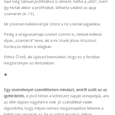
Saul még Sámuel prófétához is elment, hátha a „látó”, mert
így hívták akkor a prófétákat, láthatta valahol az apja
szamarait (6–13).
Mi szívesen belekeverjük Istent a mi szamárságainkba.
Pedig a virágvasárnapi üzenet szerint is, nekünk kellene
olyan „szamárrá” lenni, aki a mi Urunk Jézus Krisztust
hordozza ebben a világban.
Ehhez Ő kell, aki újjászül bennünket, hogy ez a fordulat
megtörténjen az életünkben.
*
Egy eseménnyel szemléltetem mindazt, amiről szólt ez az
igehirdetés.
A jövő héten a költészet napját ünnepeljük, ami
az idén éppen nagyhétre esik. Jó szándékkal valaki
elgondolta, hogy milyen nemes megünneplése lehetne a
költészet napjának az, ha az adott kisváros diákjai,