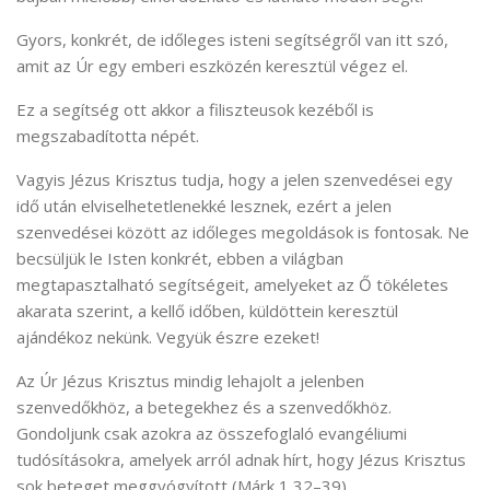
Gyors, konkrét, de időleges isteni segítségről van itt szó,
amit az Úr egy emberi eszközén keresztül végez el.
Ez a segítség ott akkor a filiszteusok kezéből is
megszabadította népét.
Vagyis Jézus Krisztus tudja, hogy a jelen szenvedései egy
idő után elviselhetetlenekké lesznek, ezért a jelen
szenvedései között az időleges megoldások is fontosak. Ne
becsüljük le Isten konkrét, ebben a világban
megtapasztalható segítségeit, amelyeket az Ő tökéletes
akarata szerint, a kellő időben, küldöttein keresztül
ajándékoz nekünk. Vegyük észre ezeket!
Az Úr Jézus Krisztus mindig lehajolt a jelenben
szenvedőkhöz, a betegekhez és a szenvedőkhöz.
Gondoljunk csak azokra az összefoglaló evangéliumi
tudósításokra, amelyek arról adnak hírt, hogy Jézus Krisztus
sok beteget meggyógyított (Márk 1,32–39).