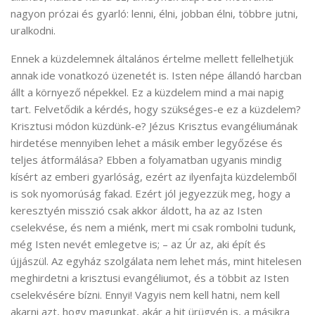
nagyon prózai és gyarló: lenni, élni, jobban élni, többre jutni,
uralkodni.
Ennek a küzdelemnek általános értelme mellett fellelhetjük
annak ide vonatkozó üzenetét is. Isten népe állandó harcban
állt a környező népekkel. Ez a küzdelem mind a mai napig
tart. Felvetődik a kérdés, hogy szükséges-e ez a küzdelem?
Krisztusi módon küzdünk-e? Jézus Krisztus evangéliumának
hirdetése mennyiben lehet a másik ember legyőzése és
teljes átformálása? Ebben a folyamatban ugyanis mindig
kísért az emberi gyarlóság, ezért az ilyenfajta küzdelemből
is sok nyomorúság fakad. Ezért jól jegyezzük meg, hogy a
keresztyén misszió csak akkor áldott, ha az az Isten
cselekvése, és nem a miénk, mert mi csak rombolni tudunk,
még Isten nevét emlegetve is; – az Úr az, aki épít és
újjászül. Az egyház szolgálata nem lehet más, mint hitelesen
meghirdetni a krisztusi evangéliumot, és a többit az Isten
cselekvésére bízni. Ennyi! Vagyis nem kell hatni, nem kell
akarni azt, hogy magunkat, akár a hit ürügyén is, a másikra