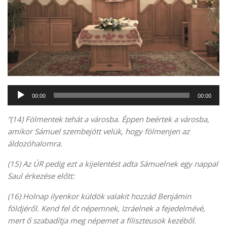
Audió
00:00
00:00
lejátszó
“(14) Fölmentek tehát a városba. Éppen beértek a városba,
amikor Sámuel szembejött velük, hogy fölmenjen az
áldozóhalomra.
(15) Az ÚR pedig ezt a kijelentést adta Sámuelnek egy nappal
Saul érkezése előtt:
(16) Holnap ilyenkor küldök valakit hozzád Benjámin
földjéről. Kend fel őt népemnek, Izráelnek a fejedelmévé,
mert ő szabadítja meg népemet a filiszteusok kezéből.