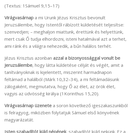
(Textus: 1Sámuel 9,15–17)
Virágvasárnap
a mi Urunk Jézus Krisztus bevonult
Jeruzsálembe, hogy Istentől rábízott küldetését teljesítse:
szenvedjen; – meghaljon miattunk, érettünk és helyettünk,
mert csak Ő tudja elhordozni, isteni hatalmával azt a terhet,
ami ránk és a világra nehezedik, a bűn halálos terhét.
Jézus Krisztus azonban
azzal a bizonyossággal vonult be
Jeruzsálembe
, hogy látta küldetése célját és végét, amit a
tanítványoknak is kijelentett, miszerint harmadnapon
feltámad a halálból (Márk 10,32–34), a mi feltámadásunk
zálogaként, megmutatva, hogy Ő az élet, az örök élet,
vagyis az üdvösség királya (1Korinthus 15,20).
Virágvasárnap üzenete
a soron következő igeszakaszunkból
is felragyog, miközben folytatjuk Sámuel első könyvének
magyarázatát.
Isten szabadítót küld népének
, szabadítót küld nekünk. Ez a