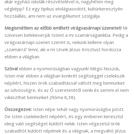
akár egyházi iskolák részvételével is, nagyhéten meg
végképp? Ez egy tipikus elvilágiasodott, kultúrkeresztyén
hozzáállás, ami nem az evangéliumot szolgálja.
Megismétlem az előbb említett virágvasárnapi üzenetet!
Mi
szívesen belekeverjük Istent a mi szamárságainkba. Pedig a
virágvasárnapi üzenet szerint is, nekünk kellene olyan
„szamárrá” lenni, aki a mi Urunk Jézus Krisztust hordozza
ebben a világban.
Szóval
ebben a nyomorúságban vagyunk! Mégis hisszük,
Isten már ebben a világban konkrét segítséggel cselekszik
népéért, hiszen örök szabadítással váltott meg bennünket
az üdvösségre, és az Ő szeretetétől senki és semmi el nem
választhat bennünket (Róma 8,38).
Összegezve:
Isten népe tehát nagy nyomorúságba jutott.
De Isten cselekedett népéért, és egy emberen keresztül
ideig való segítséget küldött nekik. Isten végezetül örök
szabadítót küldött népének és a világnak, a megváltó Jézus