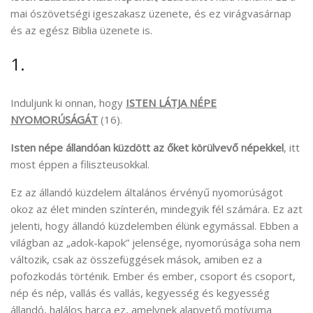
mai ószövetségi igeszakasz üzenete, és ez virágvasárnap
és az egész Biblia üzenete is.
1.
Induljunk ki onnan, hogy
ISTEN LÁTJA NÉPE
NYOMORÚSÁGÁT
(16).
Isten népe állandóan küzdött az őket körülvevő népekkel
, itt
most éppen a filiszteusokkal.
Ez az állandó küzdelem általános érvényű nyomorúságot
okoz az élet minden színterén, mindegyik fél számára. Ez azt
jelenti, hogy állandó küzdelemben élünk egymással. Ebben a
világban az „adok-kapok” jelensége, nyomorúsága soha nem
változik, csak az összefüggések mások, amiben ez a
pofozkodás történik. Ember és ember, csoport és csoport,
nép és nép, vallás és vallás, kegyesség és kegyesség
állandó, halálos harca ez, amelynek alapvető motívuma