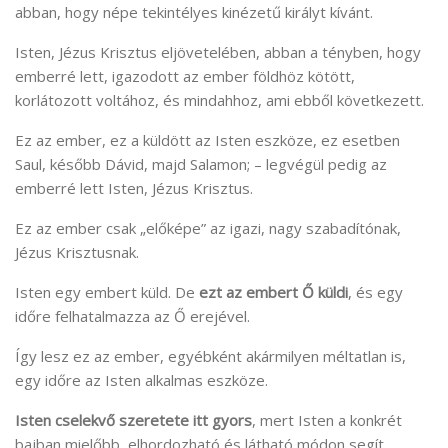
abban, hogy népe tekintélyes kinézetű királyt kívánt.
Isten, Jézus Krisztus eljövetelében, abban a tényben, hogy
emberré lett, igazodott az ember földhöz kötött,
korlátozott voltához, és mindahhoz, ami ebből következett.
Ez az ember, ez a küldött az Isten eszköze, ez esetben
Saul, később Dávid, majd Salamon; – legvégül pedig az
emberré lett Isten, Jézus Krisztus.
Ez az ember csak „előképe” az igazi, nagy szabadítónak,
Jézus Krisztusnak.
Isten egy embert küld. De
ezt az embert Ő küldi
, és egy
időre felhatalmazza az Ő erejével.
Így lesz ez az ember, egyébként akármilyen méltatlan is,
egy időre az Isten alkalmas eszköze.
Isten cselekvő szeretete itt gyors
, mert Isten a konkrét
bajban mielőbb, elhordozható és látható módon segít.