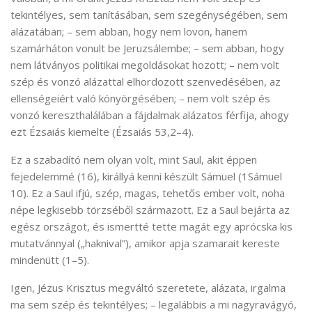
tekintélyes, sem tanításában, sem szegénységében, sem
alázatában; – sem abban, hogy nem lovon, hanem
szamárháton vonult be Jeruzsálembe; – sem abban, hogy
nem látványos politikai megoldásokat hozott; – nem volt
szép és vonzó alázattal elhordozott szenvedésében, az
ellenségeiért való könyörgésében; – nem volt szép és
vonzó kereszthalálában a fájdalmak alázatos férfija, ahogy
ezt Ézsaiás kiemelte (Ézsaiás 53,2–4).
Ez a szabadító nem olyan volt, mint Saul, akit éppen
fejedelemmé (16), királlyá kenni készült Sámuel (1Sámuel
10). Ez a Saul ifjú, szép, magas, tehetős ember volt, noha
népe legkisebb törzséből származott. Ez a Saul bejárta az
egész országot, és ismertté tette magát egy aprócska kis
mutatvánnyal („haknival”), amikor apja szamarait kereste
mindenütt (1–5).
Igen, Jézus Krisztus megváltó szeretete, alázata, irgalma
ma sem szép és tekintélyes; – legalábbis a mi nagyravágyó,