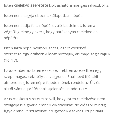
Isten
cselekvő szeretete
kiolvasható a mai igeszakaszból is.
Isten nem hagyja ebben az állapotban népét.
Isten nem adja fel a népéért való küzdelmet. Isten a
végsőkig elmegy azért, hogy hatékonyan cselekedjen
népéért.
Isten látta népe nyomorúságát, ezért cselekvő
szeretete
egy embert küldött
hozzájuk, aki majd segít rajtuk
(16-17).
Ez az ember az Isten eszköze; – ebben az esetben egy
szép, magas, tekintélyes, vagyonos Saul nevű ifjú, akit
átmenetileg Isten népe fejedelmének rendelt az Úr, és
akiről Sámuel prófétának kijelentést is adott (15).
Az is mekkora szeretetre vall, hogy Isten cselekvése nem
szolgálja ki a gyarló emberi elvárásokat, de először mindig
figyelembe veszi azokat, és igazodik azokhoz: itt például