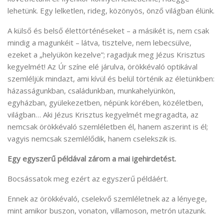
lehetünk. Egy lelketlen, rideg, közönyös, önző világban élünk.
A külső és belső élettörténéseket – a másikét is, nem csak
mindig a magunkéit – látva, tisztelve, nem lebecsülve,
ezeket a „helyükön kezelve”; ragadjuk meg Jézus Krisztus
kegyelmét! Az Úr színe elé járulva, örökkévaló optikával
szemléljük mindazt, ami kívül és belül történik az életünkben:
házasságunkban, családunkban, munkahelyünkön,
egyházban, gyülekezetben, népünk körében, közéletben,
világban… Aki Jézus Krisztus kegyelmét megragadta, az
nemcsak örökkévaló szemléletben él, hanem aszerint is él;
vagyis nemcsak szemlélődik, hanem cselekszik is.
Egy egyszerű példával zárom a mai igehirdetést.
Bocsássatok meg ezért az egyszerű példáért.
Ennek az örökkévaló, cselekvő szemléletnek az a lényege,
mint amikor buszon, vonaton, villamoson, metrón utazunk.