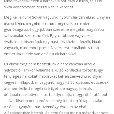
Miből fakadnak ezek a harcok? Most csak a külső, felszíni
síkra vonatkozóan tesszük fel a kérdést.
Meg kell élnünk! Sokan vagyunk, nyolcmilliárdan élünk. Ennyien
akarunk élni, megélni. Ha már megélünk, az ember
gyarlósága az, hogy jobban szeretne megélni, magasabb
színvonalon szeretne élni. Egyre többen vagyunk,
rivalizálunk, kiszorítjuk egymást, és közben önzők, hiúak
vagyunk, mindenből presztízskérdést csinálunk. A testi
ember ilyen: tele van az életünk harcokkal.
És akkor még nem beszéltünk e harc kapcsán arról a
helyzetről, amikor valamiféle külső konfliktus történik, így
tényleges harcokat, háborúkat kell elszenvednünk. Olyan
kegyelmi állapotban vagyunk, hogy itt Európában, évtizedek
óta nem kellett megélnünk ilyet; de nagyapáinknak,
dédapáinknak bőven jutott az ilyenfajta megpróbáltatásból
is. Az idősebb nemzedéknek még lehet erről tapasztalata.
Az én nagyapám már tizennégy évesen az első
világháborúban harcolt, és nem úszta meg a másodikat sem.