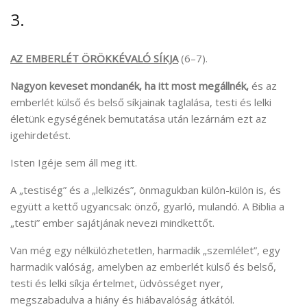
3.
AZ EMBERLÉT ÖRÖKKÉVALÓ SÍKJA
(6–7).
Nagyon keveset mondanék, ha itt most megállnék,
és az
emberlét külső és belső síkjainak taglalása, testi és lelki
életünk egységének bemutatása után lezárnám ezt az
igehirdetést.
Isten Igéje sem áll meg itt.
A „testiség” és a „lelkizés”, önmagukban külön-külön is, és
együtt a kettő ugyancsak: önző, gyarló, mulandó. A Biblia a
„testi” ember sajátjának nevezi mindkettőt.
Van még egy nélkülözhetetlen, harmadik „szemlélet”, egy
harmadik valóság, amelyben az emberlét külső és belső,
testi és lelki síkja értelmet, üdvösséget nyer,
megszabadulva a hiány és hiábavalóság átkától.