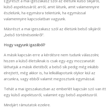
Egyrészt a mai igeszakasz szól az életünk külső síkjáról,
külső aspektusáról; arról, amit látunk, amit valamennyire
észlelünk, ha egymásra tekintünk, ha egymással
valamennyire kapcsolatban vagyunk.
Másrészt a mai igeszakasz szól az életünk belső síkjáról:
„belső történéseinkről”.
Hogy vagyunk igazából?
A másik kapcsán erre a kérdésre nem tudunk válaszolni;
hiszen a külső életsíknak is csak egy-egy mozzanatát
láthatjuk a másik életéből; a belső sík pedig még inkább
elrejtett, még akkor is, ha lelkiállapotunk olykor kiül az
arcunkra, vagy ebből valamit megosztunk egymással.
Tehát a mai igeszakaszban az emberlét kapcsán szó van itt
egy külső aspektusról, valamint egy belső aspektusról.
Mindjárt rámutatok ezekre.