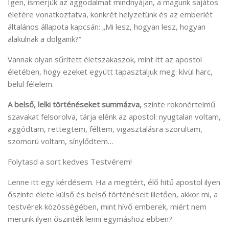
Igen, ismerjük az aggodalmat mindnyájan, a magunk sajátos
életére vonatkoztatva, konkrét helyzetünk és az emberlét
általános állapota kapcsán: „Mi lesz, hogyan lesz, hogyan
alakulnak a dolgaink?”
Vannak olyan sűrített életszakaszok, mint itt az apostol
életében, hogy ezeket együtt tapasztaljuk meg: kívül harc,
belül félelem.
A belső, lelki történéseket summázva,
szinte rokonértelmű
szavakat felsorolva, tárja elénk az apostol: nyugtalan voltam,
aggódtam, rettegtem, féltem, vigasztalásra szorultam,
szomorú voltam, sínylődtem…
Folytasd a sort kedves Testvérem!
Lenne itt egy kérdésem. Ha a megtért, élő hitű apostol ilyen
őszinte élete külső és belső történéseit illetően, akkor mi, a
testvérek közösségében, mint hívő emberek, miért nem
merünk ilyen őszinték lenni egymáshoz ebben?