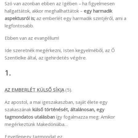
Szó van azonban ebben az Igében – ha figyelmesen
hallgattátok, akkor meghallhattátok –
egy harmadik
aspektusról is;
az emberlét egy harmadik szintjéről, ami a
legfontosabb.
Ebben van az evangélium!
Ide szeretnék megérkezni, Isten kegyelméből, az Ő
Szentlelke által, az igehirdetés végére.
1.
AZ EMBERLÉT KÜLSŐ SÍKJA
(5).
Az apostol, a mai igeszakaszban, saját élete egy
szakaszának
külső történését,
általánosan, egy
tagmondatos utalásban
így fogalmazza meg: Amikor
megérkeztünk Makedóniába…
Egyetlenegy tagmondat ez.