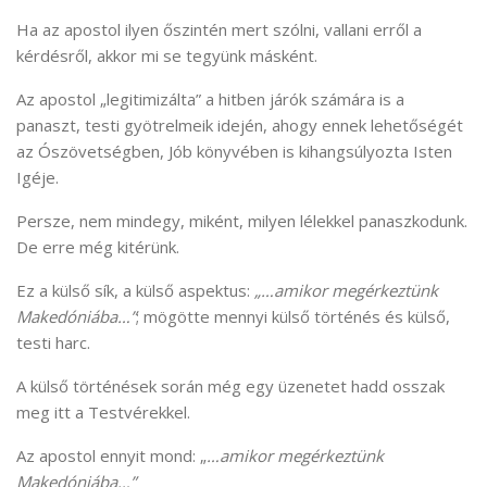
Ha az apostol ilyen őszintén mert szólni, vallani erről a
kérdésről, akkor mi se tegyünk másként.
Az apostol „legitimizálta” a hitben járók számára is a
panaszt, testi gyötrelmeik idején, ahogy ennek lehetőségét
az Ószövetségben, Jób könyvében is kihangsúlyozta Isten
Igéje.
Persze, nem mindegy, miként, milyen lélekkel panaszkodunk.
De erre még kitérünk.
Ez a külső sík, a külső aspektus:
„…amikor megérkeztünk
Makedóniába…”
; mögötte mennyi külső történés és külső,
testi harc.
A külső történések során még egy üzenetet hadd osszak
meg itt a Testvérekkel.
Az apostol ennyit mond: „
…amikor megérkeztünk
Makedóniába…”