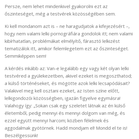
Persze, nem lehet mindenkivel gyakorolni ezt az
őszinteséget, még a testvérek közösségében sem.
Ki kell mondanom azt is – ne haragudjatok a kifejezésért –,
hogy nem valami lelki pornográfiára gondolok itt; nem valami
kibírhatatlan, problémákat elmélyítő, fárasztó lelkizést
tematizálok itt, amikor felemlegetem ezt az őszinteséget.
Semmiképpen sem!
A kérdés inkább az: Van-e legalább egy vagy két olyan lelki
testvéred a gyülekezetben, akivel ezeket is megoszthatod;
a külső történéseket, és mögötte azok lelki lecsapódásait?
Valakivel meg kell osztani ezeket, az Isten színe előtt,
lelkigondozói közösségben, igazán figyelve egymásra!
Valahogy így: „Sokan csak egy szeletet látnak az én külső
életemből, pedig mennyi és mennyi dolgom van még, és
ezzel együtt mennyi harcom; közben félelmek és
aggodalmak gyötörnek. Hadd mondjam el! Mondd el te is!
Beszélgessünk!