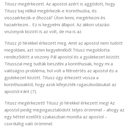
Titusz megérkezett. Az apostol azért is aggódott, hogy
Titusz baj nélkül megérkezik-e Korinthusba, és
visszaérkezik-e őhozzá? Úton lenni, megérkezni és
hazaérkezni… Ez is kegyelmi állapot. Az akkori utazási
viszonyok között is az volt, de ma is az.
Titusz jó hírekkel érkezett meg. Amit az apostol nem tudott
megoldani, azt Isten kegyelméből Titusz megoldotta:
rendeződött a viszony Pál apostol és a gyülekezet között.
Titusszal meg tudták beszélni a korinthusiak, hogy mi a
valóságos probléma, hol volt a félreértés az apostol és a
gyülekezet között. Titusz úgy érkezett vissza a
korinthusiaktól, hogy azok kifejezték ragaszkodásukat az
apostol iránt (7).
Titusz megérkezett! Titusz jó hírekkel érkezett meg! Az
apostol pedig megvigasztalódott teljes örömmel – ahogy az
egy héttel ezelőtti szakaszban mondta az apostol –
csordultig való örömmel.