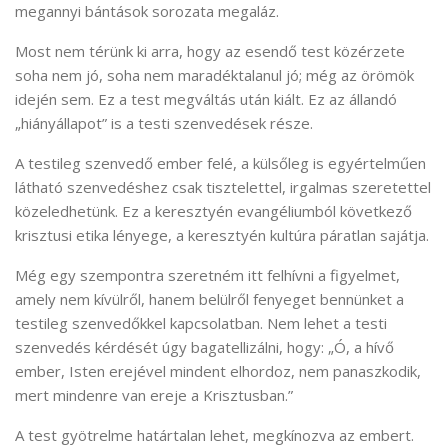
megannyi bántások sorozata megaláz.
Most nem térünk ki arra, hogy az esendő test közérzete
soha nem jó, soha nem maradéktalanul jó; még az örömök
idején sem. Ez a test megváltás után kiált. Ez az állandó
„hiányállapot” is a testi szenvedések része.
A testileg szenvedő ember felé, a külsőleg is egyértelműen
látható szenvedéshez csak tisztelettel, irgalmas szeretettel
közeledhetünk. Ez a keresztyén evangéliumból következő
krisztusi etika lényege, a keresztyén kultúra páratlan sajátja.
Még egy szempontra szeretném itt felhívni a figyelmet,
amely nem kívülről, hanem belülről fenyeget bennünket a
testileg szenvedőkkel kapcsolatban. Nem lehet a testi
szenvedés kérdését úgy bagatellizálni, hogy: „Ó, a hívő
ember, Isten erejével mindent elhordoz, nem panaszkodik,
mert mindenre van ereje a Krisztusban.”
A test gyötrelme határtalan lehet, megkínozva az embert.