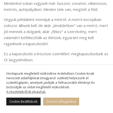
Mindenhol sokan vagyunk már: buszon, vonaton, villamoson,
metrón, autópályákon. Minden tele van, megtelt a föld.
Vegyük példaként mondjuk a metrót. A metró kocsijában
sokszor állnunk kell: de akár „lendületben” van a metró, mert
jól mennek a dolgaink; akár „fékez” a szerelvény, mert
valamiért befékeződik az életünk; egyaránt meg kell
ragadnunk a kapaszkodót.
Ez a kapaszkodó a krisztusi szemlélet: megkapaszkodunk az
Úr kegyelmében.
Miközben tudjuk, hogy igazából onnan túloldalról az Isten az,
Honlapunk megfelelő működése érdekében Cookie-knak
aki Jézus Krisztus keze által megragadott bennünket (Filippi
nevezett adatfájlokat (magyarul: sütiket) helyezünk el
3,12), és ez a kéz soha nem engedi el a miénket. Az Úr
számítógépén, amelyek javítják a felhasználói élményt és
biztosítják az oldal megfelelő működését.
szeretetétől senki és semmi el nem választhat minket
A részletekről itt olvashat.
(Róma 8,38–39).
Cookie Beállítások
Összes elfogadása
Áldott legyen ezért a mindenható Isten!