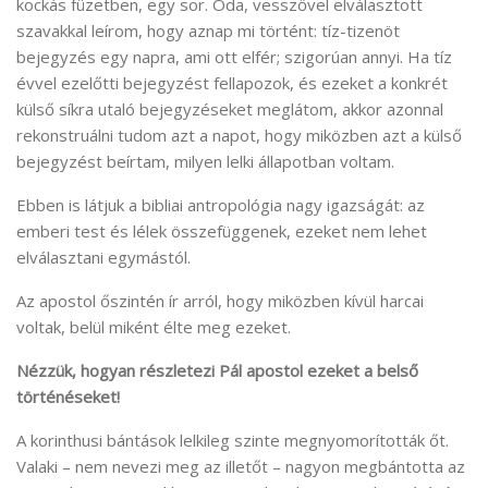
kockás füzetben, egy sor. Oda, vesszővel elválasztott
szavakkal leírom, hogy aznap mi történt: tíz-tizenöt
bejegyzés egy napra, ami ott elfér; szigorúan annyi. Ha tíz
évvel ezelőtti bejegyzést fellapozok, és ezeket a konkrét
külső síkra utaló bejegyzéseket meglátom, akkor azonnal
rekonstruálni tudom azt a napot, hogy miközben azt a külső
bejegyzést beírtam, milyen lelki állapotban voltam.
Ebben is látjuk a bibliai antropológia nagy igazságát: az
emberi test és lélek összefüggenek, ezeket nem lehet
elválasztani egymástól.
Az apostol őszintén ír arról, hogy miközben kívül harcai
voltak, belül miként élte meg ezeket.
Nézzük, hogyan részletezi Pál apostol ezeket a belső
történéseket!
A korinthusi bántások lelkileg szinte megnyomorították őt.
Valaki – nem nevezi meg az illetőt – nagyon megbántotta az