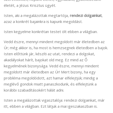
életét, a Jézus Krisztus ügyét.
Isten, aki a megalázottak megtartója,
rendezi dolgainkat
,
azaz a konkrét bajainkra is kapunk megoldást.
Isten kegyelme konkrétan testet ölt ebben a világban.
Vedd észre, mennyi mindent megoldott már életedben az
Úr; még akkor is, ha most is hemzsegnek életedben a bajok.
Isten előttünk jár, készíti az utat, rendezi a dolgokat,
akadályokat hárít, bajokat old meg. Ez mind az Ő
kegyelmének bizonysága. Vedd észre, mennyi mindent
megoldott már életedben az Úr! Mert bizony, ha egy
probléma megoldódott, azt hamar elfelejtjük; mindig a
meglévő gondok miatt panaszkodunk, és elfelejtünk a
korábbi szabadításokért hálát adni.
Isten a megalázottak vigasztalója: rendezi dolgainkat, már
itt, ebben a világban. Ezt látjuk a mai igeszakaszban is.