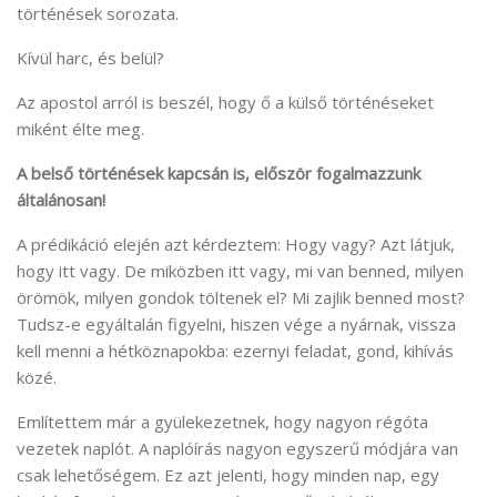
történések sorozata.
Kívül harc, és belül?
Az apostol arról is beszél, hogy ő a külső történéseket
miként élte meg.
A belső történések kapcsán is, először fogalmazzunk
általánosan!
A prédikáció elején azt kérdeztem: Hogy vagy? Azt látjuk,
hogy itt vagy. De miközben itt vagy, mi van benned, milyen
örömök, milyen gondok töltenek el? Mi zajlik benned most?
Tudsz-e egyáltalán figyelni, hiszen vége a nyárnak, vissza
kell menni a hétköznapokba: ezernyi feladat, gond, kihívás
közé.
Említettem már a gyülekezetnek, hogy nagyon régóta
vezetek naplót. A naplóírás nagyon egyszerű módjára van
csak lehetőségem. Ez azt jelenti, hogy minden nap, egy