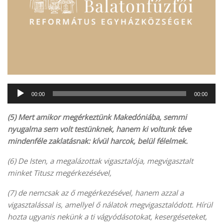
Audió
00:00
00:00
lejátszó
(5) Mert amikor megérkeztünk Makedóniába, semmi
nyugalma sem volt testünknek, hanem ki voltunk téve
mindenféle zaklatásnak: kívül harcok, belül félelmek.
(6) De Isten, a megalázottak vigasztalója, megvigasztalt
minket Titusz megérkezésével,
(7) de nemcsak az ő megérkezésével, hanem azzal a
vigasztalással is, amellyel ő nálatok megvigasztalódott. Hírül
hozta ugyanis nekünk a ti vágyódásotokat, kesergéseteket,