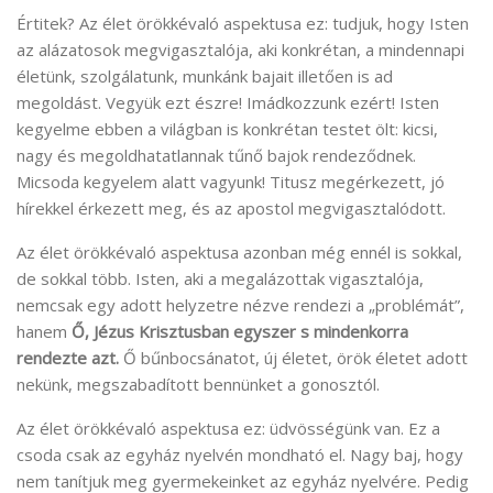
Értitek? Az élet örökkévaló aspektusa ez: tudjuk, hogy Isten
az alázatosok megvigasztalója, aki konkrétan, a mindennapi
életünk, szolgálatunk, munkánk bajait illetően is ad
megoldást. Vegyük ezt észre! Imádkozzunk ezért! Isten
kegyelme ebben a világban is konkrétan testet ölt: kicsi,
nagy és megoldhatatlannak tűnő bajok rendeződnek.
Micsoda kegyelem alatt vagyunk! Titusz megérkezett, jó
hírekkel érkezett meg, és az apostol megvigasztalódott.
Az élet örökkévaló aspektusa azonban még ennél is sokkal,
de sokkal több. Isten, aki a megalázottak vigasztalója,
nemcsak egy adott helyzetre nézve rendezi a „problémát”,
hanem
Ő, Jézus Krisztusban
egyszer s mindenkorra
rendezte azt.
Ő bűnbocsánatot, új életet, örök életet adott
nekünk, megszabadított bennünket a gonosztól.
Az élet örökkévaló aspektusa ez: üdvösségünk van. Ez a
csoda csak az egyház nyelvén mondható el. Nagy baj, hogy
nem tanítjuk meg gyermekeinket az egyház nyelvére. Pedig