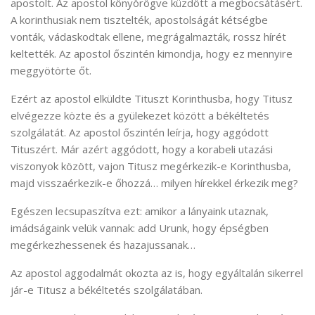
apostolt. Az apostol könyörögve küzdött a megbocsátásért.
A korinthusiak nem tisztelték, apostolságát kétségbe
vonták, vádaskodtak ellene, megrágalmazták, rossz hírét
keltették. Az apostol őszintén kimondja, hogy ez mennyire
meggyötörte őt.
Ezért az apostol elküldte Tituszt Korinthusba, hogy Titusz
elvégezze közte és a gyülekezet között a békéltetés
szolgálatát. Az apostol őszintén leírja, hogy aggódott
Tituszért. Már azért aggódott, hogy a korabeli utazási
viszonyok között, vajon Titusz megérkezik-e Korinthusba,
majd visszaérkezik-e őhozzá… milyen hírekkel érkezik meg?
Egészen lecsupaszítva ezt: amikor a lányaink utaznak,
imádságaink velük vannak: add Urunk, hogy épségben
megérkezhessenek és hazajussanak…
Az apostol aggodalmát okozta az is, hogy egyáltalán sikerrel
jár-e Titusz a békéltetés szolgálatában.