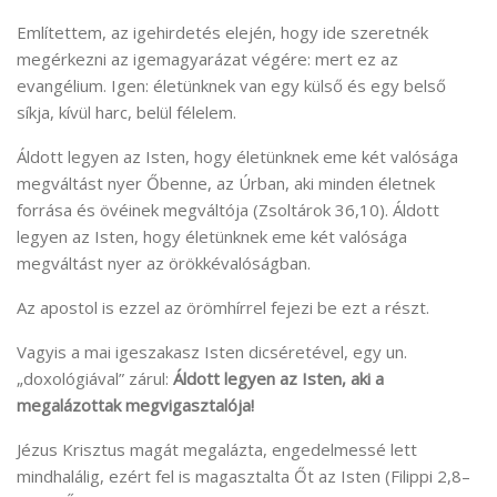
Említettem, az igehirdetés elején, hogy ide szeretnék
megérkezni az igemagyarázat végére: mert ez az
evangélium. Igen: életünknek van egy külső és egy belső
síkja, kívül harc, belül félelem.
Áldott legyen az Isten, hogy életünknek eme két valósága
megváltást nyer Őbenne, az Úrban, aki minden életnek
forrása és övéinek megváltója (Zsoltárok 36,10). Áldott
legyen az Isten, hogy életünknek eme két valósága
megváltást nyer az örökkévalóságban.
Az apostol is ezzel az örömhírrel fejezi be ezt a részt.
Vagyis a mai igeszakasz Isten dicséretével, egy un.
„doxológiával” zárul:
Áldott legyen az Isten, aki a
megalázottak megvigasztalója!
Jézus Krisztus magát megalázta, engedelmessé lett
mindhalálig, ezért fel is magasztalta Őt az Isten (Filippi 2,8–