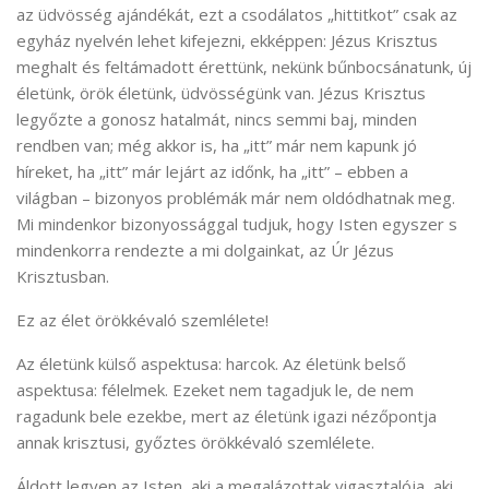
az üdvösség ajándékát, ezt a csodálatos „hittitkot” csak az
egyház nyelvén lehet kifejezni, ekképpen: Jézus Krisztus
meghalt és feltámadott érettünk, nekünk bűnbocsánatunk, új
életünk, örök életünk, üdvösségünk van. Jézus Krisztus
legyőzte a gonosz hatalmát, nincs semmi baj, minden
rendben van; még akkor is, ha „itt” már nem kapunk jó
híreket, ha „itt” már lejárt az időnk, ha „itt” – ebben a
világban – bizonyos problémák már nem oldódhatnak meg.
Mi mindenkor bizonyossággal tudjuk, hogy Isten egyszer s
mindenkorra rendezte a mi dolgainkat, az Úr Jézus
Krisztusban.
Ez az élet örökkévaló szemlélete!
Az életünk külső aspektusa: harcok. Az életünk belső
aspektusa: félelmek. Ezeket nem tagadjuk le, de nem
ragadunk bele ezekbe, mert az életünk igazi nézőpontja
annak krisztusi, győztes örökkévaló szemlélete.
Áldott legyen az Isten, aki a megalázottak vigasztalója, aki