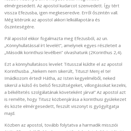
elmérgesedett. Az apostol kudarcot szenvedett. Így tért
vissza Efezusba, igen megkeseredve. Erről őszintén vall.
Még kitérünk az apostol akkori lelkiállapotára és
őszinteségére.
Pál apostol ekkor fogalmazta meg Efezusból, az un.
„Könnyhullatással írt levelét”, amelynek egyes részleteit a
„Második korinthusi levélben” olvashatunk (2Korinthus 2,4).
Ezt a könnyhullatásos levelet Titusszal küldte el az apostol
Korinthusba. „Nekem nem sikerült, Titusz! Menj el te!
Imádkozom érted! Hátha, az Isten kegyelméből, neked
sikerül a külső és belső feszültségeket, villongásokat kezelni,
a békéltetés szolgálatának követeként járva!” Az apostol azt
is remélte, hogy Titusz közbenjárása a korinthusi gyülekezet
és közte elmérgesedett, feszült viszonyt is gyógyítgatja
majd.
Közben az apostol, tovább folytatva a harmadik missziói