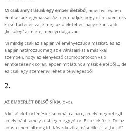
Mi csak annyit látunk egy ember életéből,
amennyit éppen
érintkezünk egymással. Azt nem tudjuk, hogy mi minden más
külső történés zajlik még az ő életében; hány síkon zajlik
„külsőleg” az élete; mennyi dolga van.
Mi mindig csak az alapján véleményezzük a másikat, és az
alapján határozzuk meg az elvárásainkat a másikkal
szemben, hogy az elenyésző csomópontokon való
érintkezéseink során, éppen mit látunk a másik életéből…, de
ez csak egy szemernyi lehet a ténylegesből.
2.
AZ EMBERLÉT BELSŐ SÍKJA
(5–6).
A külső élettörténésink summája a harc, amely megbetegít,
amely bánt, amely testileg meggyötör. Ez az első sík. De az
apostol nem áll meg itt. Következik a második sík, a „belső”