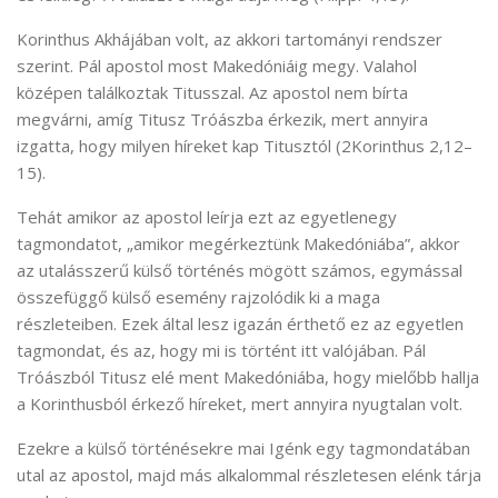
Korinthus Akhájában volt, az akkori tartományi rendszer
szerint. Pál apostol most Makedóniáig megy. Valahol
középen találkoztak Titusszal. Az apostol nem bírta
megvárni, amíg Titusz Tróászba érkezik, mert annyira
izgatta, hogy milyen híreket kap Titusztól (2Korinthus 2,12–
15).
Tehát amikor az apostol leírja ezt az egyetlenegy
tagmondatot, „amikor megérkeztünk Makedóniába”, akkor
az utalásszerű külső történés mögött számos, egymással
összefüggő külső esemény rajzolódik ki a maga
részleteiben. Ezek által lesz igazán érthető ez az egyetlen
tagmondat, és az, hogy mi is történt itt valójában. Pál
Tróászból Titusz elé ment Makedóniába, hogy mielőbb hallja
a Korinthusból érkező híreket, mert annyira nyugtalan volt.
Ezekre a külső történésekre mai Igénk egy tagmondatában
utal az apostol, majd más alkalommal részletesen elénk tárja