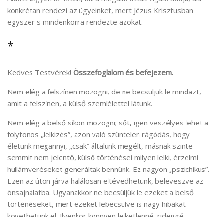
konkrétan rendezi az ügyeinket, mert Jézus Krisztusban
egyszer s mindenkorra rendezte azokat.
*
Kedves Testvérek!
Összefoglalom és befejezem.
Nem elég a felszínen mozogni, de ne becsüljük le mindazt,
amit a felszínen, a külső szemlélettel látunk.
Nem elég a belső síkon mozogni; sőt, igen veszélyes lehet a
folytonos „lelkizés”, azon való szüntelen rágódás, hogy
életünk megannyi, „csak” általunk megélt, másnak szinte
semmit nem jelentő, külső történései milyen lelki, érzelmi
hullámveréseket generáltak bennünk. Ez nagyon „pszichikus”.
Ezen az úton járva halálosan eltévedhetünk, beleveszve az
önsajnálatba. Ugyanakkor ne becsüljük le ezeket a belső
történéseket, mert ezeket lebecsülve is nagy hibákat
követhetünk el. Ilyenkor könnyen lelketlenné, rideggé