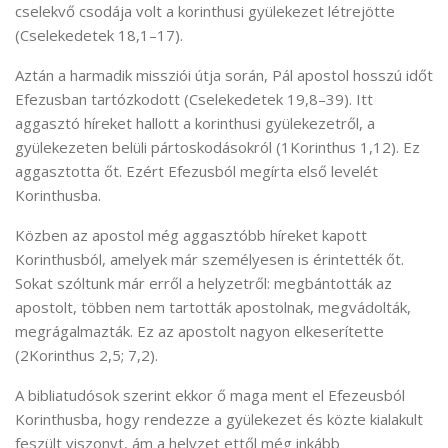
cselekvő csodája volt a korinthusi gyülekezet létrejötte
(Cselekedetek 18,1–17).
Aztán a harmadik missziói útja során, Pál apostol hosszú időt
Efezusban tartózkodott (Cselekedetek 19,8–39). Itt
aggasztó híreket hallott a korinthusi gyülekezetről, a
gyülekezeten belüli pártoskodásokról (1Korinthus 1,12). Ez
aggasztotta őt. Ezért Efezusból megírta első levelét
Korinthusba.
Közben az apostol még aggasztóbb híreket kapott
Korinthusból, amelyek már személyesen is érintették őt.
Sokat szóltunk már erről a helyzetről: megbántották az
apostolt, többen nem tartották apostolnak, megvádolták,
megrágalmazták. Ez az apostolt nagyon elkeserítette
(2Korinthus 2,5; 7,2).
A bibliatudósok szerint ekkor ő maga ment el Efezeusból
Korinthusba, hogy rendezze a gyülekezet és közte kialakult
feszült viszonyt, ám a helyzet ettől még inkább