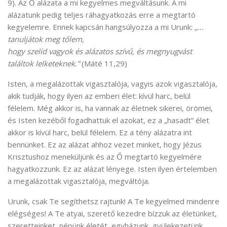
9). Az Ő alázata a mi kegyelmes megváltásunk. A mi
alázatunk pedig teljes ráhagyatkozás erre a megtartó
kegyelemre. Ennek kapcsán hangsúlyozza a mi Urunk:
„…
tanuljátok meg tőlem,
hogy szelíd vagyok és alázatos szívű, és megnyugvást
találtok lelketeknek.”
(Máté 11,29)
Isten, a megalázottak vigasztalója, vagyis azok vigasztalója,
akik tudják, hogy ilyen az emberi élet: kívül harc, belül
félelem. Még akkor is, ha vannak az életnek sikerei, örömei,
és Isten kezéből fogadhattuk el azokat, ez a „hasadt” élet
akkor is kívül harc, belül félelem. Ez a tény alázatra int
bennünket. Ez az alázat ahhoz vezet minket, hogy Jézus
Krisztushoz meneküljünk és az Ő megtartó kegyelmére
hagyatkozzunk. Ez az alázat lényege. Isten ilyen értelemben
a megalázottak vigasztalója, megváltója.
Urunk, csak Te segíthetsz rajtunk! A Te kegyelmed mindenre
elégséges! A Te atyai, szerető kezedre bízzuk az életünket,
szeretteinket, népünk életét, egyházunk, gyülekezetünk