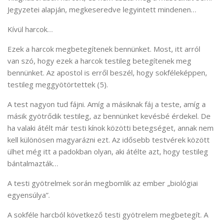
Jegyzetei alapján, megkeseredve legyintett mindenen…
Kívül harcok…
Ezek a harcok megbetegítenek bennünket. Most, itt arról
van szó, hogy ezek a harcok testileg betegítenek meg
bennünket. Az apostol is erről beszél, hogy sokféleképpen,
testileg meggyötörtettek (5).
A test nagyon tud fájni. Amíg a másiknak fáj a teste, amíg a
másik gyötrődik testileg, az bennünket kevésbé érdekel. De
ha valaki átélt már testi kínok közötti betegséget, annak nem
kell különösen magyarázni ezt. Az idősebb testvérek között
ülhet még itt a padokban olyan, aki átélte azt, hogy testileg
bántalmazták…
A testi gyötrelmek során megbomlik az ember „biológiai
egyensúlya”.
A sokféle harcból következő testi gyötrelem megbetegít. A