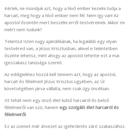
Kérlek, ne mondjuk azt, hogy a hívő ember kezelni tudja a
harcait, meg hogy a hívő ember nem fél. Nem így van! Az
apostol őszintén mert beszélni erről testvéreinek. Akkor mi
miért nem tudunk?
Tekintsd Isten nagy ajándékának, ha legalább egy olyan
testvéred van, a Jézus Krisztusban, akivel e tekintetben
őszinte lehetsz, mint ahogy az apostol tehette ezt a mai
igeszakasz tanúsága szerint.
Az eddigiekhez hozzá kell tennem azt, hogy az apostol,
harcait és félelmeit Jézus Krisztus ügyében, az Úr
követségében járva vállalta, nem csak úgy öncélúan.
Itt tehát nem egy önző élet külső harcairól és belső
félelmeiről van szó, hanem
egy szolgáló élet harcairól és
félelmeiről
.
Ez az üzenet már átvezet az igehirdetés záró szakaszához.