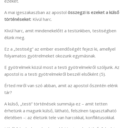
ezeket.
A mai igeszakaszban az apostol
összegzi is ezeket a külső
történéseket
: Kívül harc.
Kívül harc, amit mindenekelőtt a testünkben, testiségben
élünk meg.
Ez a „testiség” az ember esendőségét fejezi ki, amellyel
folyamatos gyötrelmeket okozunk egymásnak.
E gyötrelmek közül most a testi gyötrelmekről szóljunk. Az
apostol is a testi gyötrelmekről beszél elsőként (5).
Érted miről van szó abban, amit az apostol őszintén elénk
tár?
A külső, „testi” történések summája ez – amit tetten
érhetünk a magunk külső, látható, felszínen tapasztalható
életében –: az életünk tele van harcokkal, konfliktusokkal.