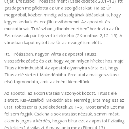
útját, Efezusból Tróászba ment (Cselekedetek 20,1–12). Itt
gazdagon megáldotta az Úr a szolgálataikat. Ha az Úr
megpróbál, közben mindig ad szolgáinak áldásokat is, hogy
legyen kedvük és erejük továbbmenni. Az apostolt és
munkatársait Tróászban „diadalmenetben” hordozta az Úr.
Ezt olvassuk pár fejezettel előrébb (2Korinthus 2,12–15). A
városban kaput nyitott az Úr az evangélium előtt.
Itt, Tróászban, nagyon várta az apostol Titusz
visszaérkezését; és azt, hogy vajon milyen híreket hoz majd
Titusz Korinthusból. Az apostol olyannyira várta ezt, hogy
Titusz elé sietett Makedóniába. Erre utal a mai igeszakasz
első tagmondata, amit az imént kiemeltünk.
Az apostol, az akkori utazási viszonyok között, Titusz elé
sietett, Kis-Ázsiából Makedóniába! Nemrég járta meg ezt az
utat, többször is (Cselekedetek 20,1–6). Most ismét! Ezt ma
fel sem fogjuk. Csak ha a sok utazást nézzük, semmi mást,
akkor is jogos a kérdés, hogyan bírta ezt az apostol fizikailag
és lelkileg? A választ ő maga adja meg (Filippi 4,13).