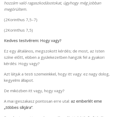
hozzám való ragaszkodásotokat, úgyhogy még jobban
megörültem.
(2Korinthus 7,5–7)
(2Korinthus 7,5)
Kedves testvérem: Hogy vagy?
Ez egy általános, megszokott kérdés; de most, az Isten
színe előtt, ebben a gyülekezetben hangzik fel a gyakori
kérdés: Hogy vagy?
Azt látjuk a testi szemeinkkel, hogy itt vagy: ez nagy dolog,
kegyelmi állapot.
De miközben itt vagy, hogy vagy?
A mai igeszakasz pontosan erre utal:
az emberlét eme
„többes síkjára”
.