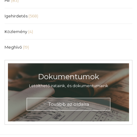
Hír
(83)
Igehirdetés
(568)
Közlemény
(4)
Meghívó
(19)
Dokumentumok
Letölthető irataink, és dokumentumaink
Tovább az oldalra