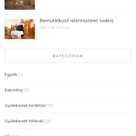
Bemutatkozó istentisztelet (videó)
HÍR
/
19, JÚLIUS
KATEGÓRIÁK
Egyéb
(2)
Esemény
(12)
Gyülekezeti hirdetés
(27)
Gyülekezeti hírlevél
(26)