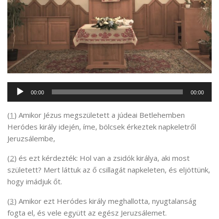
Audió
00:00
00:00
lejátszó
(
1
) Amikor Jézus megszületett a júdeai Betlehemben
Heródes király idején, íme, bölcsek érkeztek napkeletről
Jeruzsálembe,
(
2
) és ezt kérdezték: Hol van a zsidók királya, aki most
született? Mert láttuk az ő csillagát napkeleten, és eljöttünk,
hogy imádjuk őt.
(
3
) Amikor ezt Heródes király meghallotta, nyugtalanság
fogta el, és vele együtt az egész Jeruzsálemet.