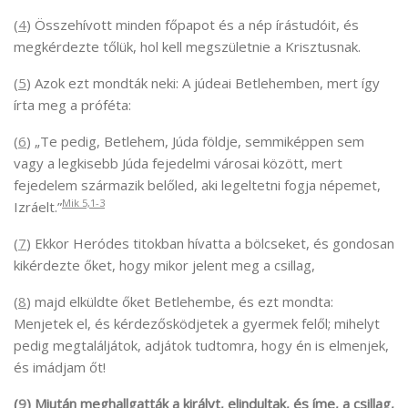
(
4
) Összehívott minden főpapot és a nép írástudóit, és
megkérdezte tőlük, hol kell megszületnie a Krisztusnak.
(
5
) Azok ezt mondták neki: A júdeai Betlehemben, mert így
írta meg a próféta:
(
6
) „Te pedig, Betlehem, Júda földje, semmiképpen sem
vagy a legkisebb Júda fejedelmi városai között, mert
fejedelem származik belőled, aki legeltetni fogja népemet,
Mik 5,1-3
Izráelt.”
(
7
) Ekkor Heródes titokban hívatta a bölcseket, és gondosan
kikérdezte őket, hogy mikor jelent meg a csillag,
(
8
) majd elküldte őket Betlehembe, és ezt mondta:
Menjetek el, és kérdezősködjetek a gyermek felől; mihelyt
pedig megtaláljátok, adjátok tudtomra, hogy én is elmenjek,
és imádjam őt!
(
9
) Miután meghallgatták a királyt, elindultak, és íme, a csillag,