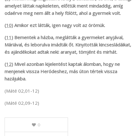
amelyet láttak napkeleten, előttük ment mindaddig, amíg
odaérve meg nem állt a hely fölött, ahol a gyermek volt.
(
10
) Amikor ezt látták, igen nagy volt az örömük.
(
11
) Bementek a házba, meglátták a gyermeket anyjával,
Máriával, és leborulva imádták őt. Kinyitották kincsesládáikat,
és ajándékokat adtak neki: aranyat, tömjént és mirhát.
(
12
) Mivel azonban kijelentést kaptak álomban, hogy ne
menjenek vissza Heródeshez, más úton tértek vissza
hazájukba.
(Máté 02,01-12)
(Máté 02,09-12)
0