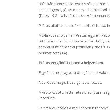
prédikációban részletesen szóltam már
−,
közelségéből, Jézus mennyei hatalmából, 
(János 19,8) rá is kérdezett: Hát honnan v
Pilátus átlátott a zsidókon, akikről tudta,
A találkozás folyamán Pilátus egyre inkáb
több kísérletet is tett arra nézve, hogy
semmi bűnt nem talál Jézusban (János 19,
rosszat tett (14).
Pilátus vergődött ebben a helyzetben.
Egyrészt megragadta őt a Jézussal való ta
Másrészt mégis kiszolgáltatta Jézust.
A kettő között, rettenetes bizonytalanság
vetett hal.
És ez a vergődés a mai Igében különöské