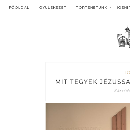
FŐOLDAL
GYÜLEKEZET
TÖRTÉNETÜNK
IGEHI
I
MIT TEGYEK JÉZUSSAL
Közzété