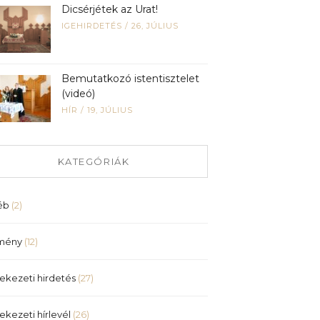
Dicsérjétek az Urat!
IGEHIRDETÉS
/
26, JÚLIUS
Bemutatkozó istentisztelet
(videó)
HÍR
/
19, JÚLIUS
KATEGÓRIÁK
éb
(2)
mény
(12)
ekezeti hirdetés
(27)
ekezeti hírlevél
(26)