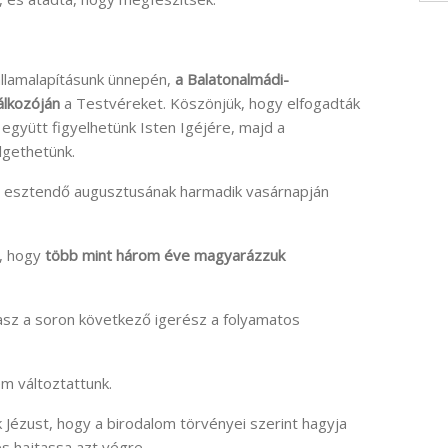
államalapításunk ünnepén,
a Balatonalmádi-
álkozóján
a Testvéreket. Köszönjük, hogy elfogadták
együtt figyelhetünk Isten Igéjére, majd a
lgethetünk.
an esztendő augusztusának harmadik vasárnapján
m, hogy
több mint három éve magyarázzuk
asz a soron következő igerész a folyamatos
m változtattunk.
ik Jézust, hogy a birodalom törvényei szerint hagyja
és hajtassa azt végre.