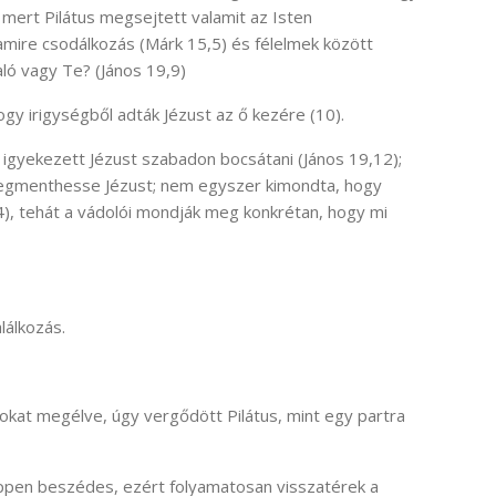
 mert Pilátus
megsejtett valamit az Isten
amire csodálkozás (Márk 15,5) és félelmek között
aló vagy Te? (János 19,9)
 hogy irigységből adták Jézust az ő kezére (10).
b igyekezett Jézust szabadon bocsátani (János 19,12);
 megmenthesse Jézust; nem egyszer kimondta, hogy
4), tehát a vádolói mondják meg konkrétan, hogy mi
lálkozás.
okat megélve, úgy vergődött Pilátus, mint egy partra
ppen beszédes, ezért folyamatosan visszatérek a