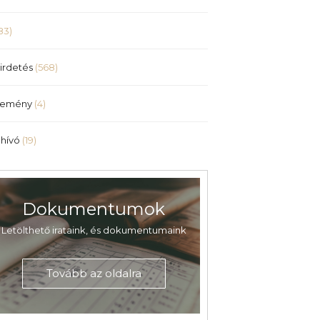
83)
irdetés
(568)
lemény
(4)
hívó
(19)
Dokumentumok
Letölthető irataink, és dokumentumaink
Tovább az oldalra