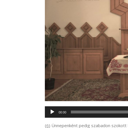
Audió
00:00
lejátszó
(
6
) Ünnepenként pedig szabadon szokott bo