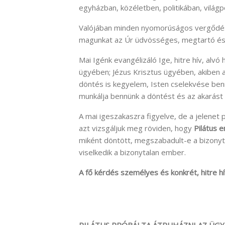
egyházban, közéletben, politikában, világpo
Valójában minden nyomorúságos vergődés
magunkat az Úr üdvösséges, megtartó és
Mai Igénk evangélizáló Ige, hitre hív, alv
ügyében; Jézus Krisztus ügyében, akiben 
döntés is kegyelem, Isten cselekvése benn
munkálja bennünk a döntést és az akarást (F
A mai igeszakaszra figyelve, de a jelenet 
azt vizsgáljuk meg röviden, hogy
Pilátus 
miként döntött, megszabadult-e a bizonyta
viselkedik a bizonytalan ember.
A fő kérdés személyes és konkrét, hitre hí
PILÁTUS PRÓBÁLTA ÁTRUHÁZNI AZ ÜGY