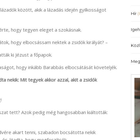
illetőleg
lázadók között, akik a lázadás idején gyilkosságot
csökkentéséhez
Hír
(
a
Fel/Le
kérte, hogy tegyen eleget a szokásnak.
Igeh
billentyűket
kell
átok, hogy elbocsássam nektek a zsidók királyát? –
Köz
használni.
tták ki Jézust a főpapok.
Meg
kaságot, hogy inkább Barabbás elbocsátását követeljék.
ta nekik: Mit tegyek akkor azzal, akit a zsidók
!
szat tett? Azok pedig még hangosabban kiáltották:
dvére akart tenni, szabadon bocsátotta nekik
 és átadta, hogy megfeszítsék.