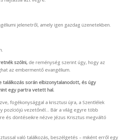
géliumi jelenetről, amely igen gazdag üzenetekben.
n.
retnék szólni,
de reménység szerint úgy, hogy az
oghat az embermentő evangélium.
e találkozás során elbizonytalanodott, és úgy
int egy partra vetett hal.
zve, fogékonysággal a krisztusi újra, a Szentlélek
gy pozíciójú vezetőnél… Bár a világ egyre több
ükre és döntéseikre nézve Jézus Krisztus megváltó
ztussal való találkozás, beszélgetés –
miként erről egy