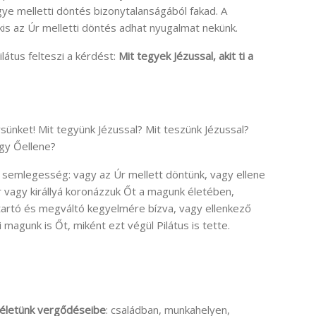
gye melletti döntés bizonytalanságából fakad. A
is az Úr melletti döntés adhat nyugalmat nekünk.
átus felteszi a kérdést:
Mit tegyek Jézussal, akit ti a
sünket! Mit tegyünk Jézussal? Mit teszünk Jézussal?
agy Őellene?
 semlegesség: vagy az Úr mellett döntünk, vagy ellene
r vagy királlyá koronázzuk Őt a magunk életében,
tartó és megváltó kegyelmére bízva, vagy ellenkező
 magunk is Őt, miként ezt végül Pilátus is tette.
 életünk vergődéseibe
: családban, munkahelyen,