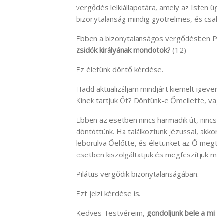
vergődés lelkiállapotára, amely az Isten ü
bizonytalanság mindig gyötrelmes, és csak
Ebben a bizonytalanságos vergődésben Pil
zsidók királyának mondotok?
(12)
Ez életünk döntő kérdése.
Hadd aktualizáljam mindjárt kiemelt igever
Kinek tartjuk Őt? Döntünk-e Őmellette, v
Ebben az esetben nincs harmadik út, nincs
döntöttünk. Ha találkoztunk Jézussal, akko
leborulva Őelőtte, és életünket az Ő meg
esetben kiszolgáltatjuk és megfeszítjük mi
Pilátus vergődik bizonytalanságában.
Ezt jelzi kérdése is.
Kedves Testvéreim,
gondoljunk bele a mi