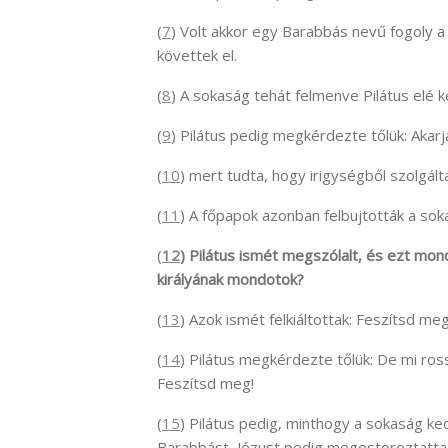
(
7
) Volt akkor egy Barabbás nevű fogoly a 
követtek el.
(
8
) A sokaság tehát felmenve Pilátus elé 
(
9
) Pilátus pedig megkérdezte tőlük: Akarj
(
10
) mert tudta, hogy irigységből szolgálta
(
11
) A főpapok azonban felbujtották a so
(
12
) Pilátus ismét megszólalt, és ezt mond
királyának mondotok?
(
13
) Azok ismét felkiáltottak: Feszítsd meg
(
14
) Pilátus megkérdezte tőlük: De mi ros
Feszítsd meg!
(
15
) Pilátus pedig, minthogy a sokaság ke
Barabbást, Jézust pedig megostoroztatta,