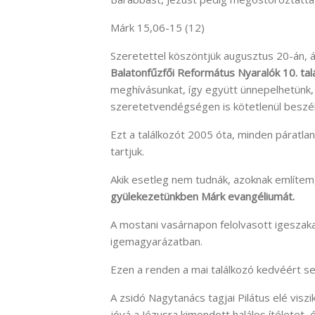
Márk 15,06-15 (12)
Szeretettel köszöntjük augusztus 20-án, 
Balatonfűzfői Református Nyaralók 10. tal
meghívásunkat, így együtt ünnepelhetünk, 
szeretetvendégségen is kötetlenül beszé
Ezt a találkozót 2005 óta, minden páratl
tartjuk.
Akik esetleg nem tudnák, azoknak említe
gyülekezetünkben Márk evangéliumát.
A mostani vasárnapon felolvasott igeszak
igemagyarázatban.
Ezen a renden a mai találkozó kedvéért se
A zsidó Nagytanács tagjai Pilátus elé visz
jóvá a Jézusra kimondott halálos ítéletet, 