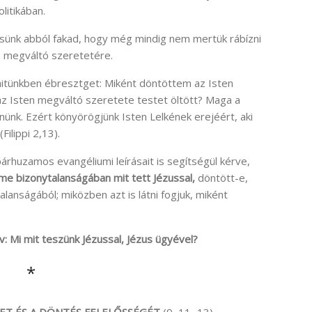
litikában.
ünk abból fakad, hogy még mindig nem mertük rábízni
 megváltó szeretetére.
ó hitünkben ébresztget: Miként döntöttem az Isten
az Isten megváltó szeretete testet öltött? Maga a
ünk. Ezért könyörögjünk Isten Lelkének erejéért, aki
ilippi 2,13).
párhuzamos evangéliumi leírásait is segítségül kérve,
eme bizonytalanságában mit tett Jézussal,
döntött-e,
lanságából; miközben azt is látni fogjuk, miként
v: Mi mit teszünk Jézussal, Jézus ügyével?
*
ET ÉS A DÖNTÉS FELELŐSSÉGÉT
(9, 11−13).