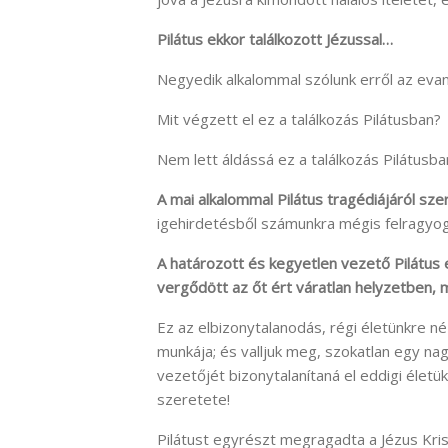
Pilátus ekkor találkozott Jézussal…
Negyedik alkalommal szólunk erről az evan
Mit végzett el ez a találkozás Pilátusban?
Nem lett áldássá ez a találkozás Pilátusba
A mai alkalommal Pilátus tragédiájáról sze
igehirdetésből számunkra mégis felragy
A határozott és kegyetlen vezető Pilátus 
vergődött az őt ért váratlan helyzetben, m
Ez az elbizonytalanodás, régi életünkre né
munkája; és valljuk meg, szokatlan egy na
vezetőjét bizonytalanítaná el eddigi élet
szeretete!
Pilátust egyrészt megragadta a Jézus Kris