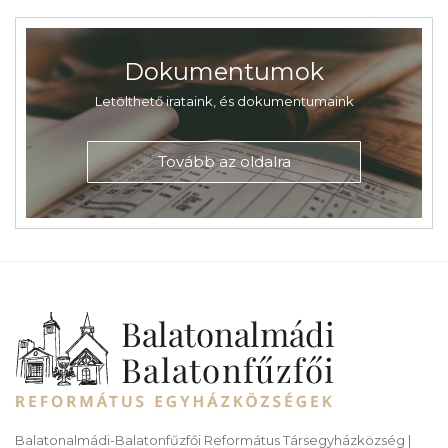
Dokumentumok
Letölthető irataink, és dokumentumaink
Tovább az oldalra
Balatonalmádi-Balatonfűzfői Református Társegyházközség |