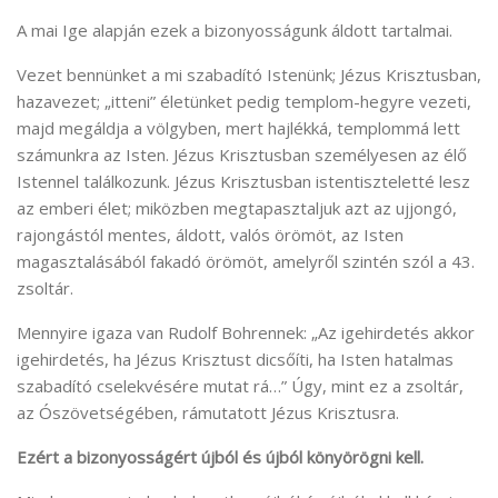
A mai Ige alapján ezek a bizonyosságunk áldott tartalmai.
Vezet bennünket a mi szabadító Istenünk; Jézus Krisztusban,
hazavezet; „itteni” életünket pedig templom-hegyre vezeti,
majd megáldja a völgyben, mert hajlékká, templommá lett
számunkra az Isten. Jézus Krisztusban személyesen az élő
Istennel találkozunk. Jézus Krisztusban istentiszteletté lesz
az emberi élet; miközben megtapasztaljuk azt az ujjongó,
rajongástól mentes, áldott, valós örömöt, az Isten
magasztalásából fakadó örömöt, amelyről szintén szól a 43.
zsoltár.
Mennyire igaza van Rudolf Bohrennek: „Az igehirdetés akkor
igehirdetés, ha Jézus Krisztust dicsőíti, ha Isten hatalmas
szabadító cselekvésére mutat rá…” Úgy, mint ez a zsoltár,
az Ószövetségében, rámutatott Jézus Krisztusra.
Ezért a bizonyosságért újból és újból könyörögni kell.