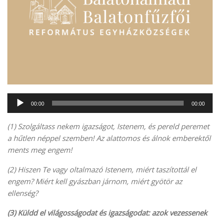
Audió
00:00
00:00
lejátszó
(1)
Szolgáltass nekem igazságot, Istenem, és pereld peremet
a hűtlen néppel szemben! Az alattomos és álnok emberektől
ments meg engem!
(2) Hiszen Te vagy oltalmazó Istenem, miért taszítottál el
engem? Miért kell gyászban járnom, miért gyötör az
ellenség?
(3) Küldd el világosságodat és igazságodat: azok vezessenek