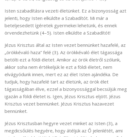
Isten szabadításra vezeti életünket. Ez a bizonyosság azt
jelenti, hogy Isten elküldte a Szabadítót. Mi már a
beteljesedett ígéretek gyermekei lehetünk, és ennek
örvendezhetünk (4–5). Isten elküldte a Szabadítót!
Jézus Krisztus által az Isten vezet bennünket hazafelé, az
„örökkévaló haza” felé (3). Az örökkévaló élet tágassága
betölti ezt a földi életet. Amikor az örök életről szólunk,
akkor soha nem értékeljük le ezt a földi életet, nem
elvágyódunk innen, mert ez az élet Isten ajándéka. De
tudjuk, hogy hazafelé tart az életünk, az örök élet
tágasságában élve, ezzel a bizonyossággal becsüljük meg
igazán a földi életet is. Igen, Jézus Krisztus eljött. Jézus
Krisztus vezet bennünket. Jézus Krisztus hazavezet
bennünket.
Jézus Krisztusban hegyre vezet minket az Isten (3), a
megdicsőülés hegyére, hogy átéljük az Ő jelenlétét, ami