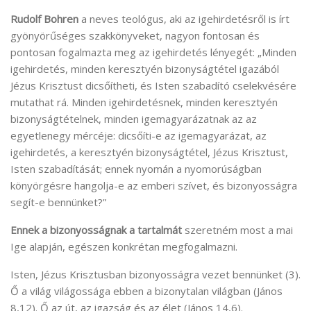
Rudolf Bohren
a neves teológus, aki az igehirdetésről is írt
gyönyörűséges szakkönyveket, nagyon fontosan és
pontosan fogalmazta meg az igehirdetés lényegét: „Minden
igehirdetés, minden keresztyén bizonyságtétel igazából
Jézus Krisztust dicsőítheti, és Isten szabadító cselekvésére
mutathat rá. Minden igehirdetésnek, minden keresztyén
bizonyságtételnek, minden igemagyarázatnak az az
egyetlenegy mércéje: dicsőíti-e az igemagyarázat, az
igehirdetés, a keresztyén bizonyságtétel, Jézus Krisztust,
Isten szabadítását; ennek nyomán a nyomorúságban
könyörgésre hangolja-e az emberi szívet, és bizonyosságra
segít-e bennünket?”
Ennek a bizonyosságnak a tartalmát
szeretném most a mai
Ige alapján, egészen konkrétan megfogalmazni.
Isten, Jézus Krisztusban bizonyosságra vezet bennünket (3).
Ő a világ világossága ebben a bizonytalan világban (János
8,12). Ő az út, az igazság és az élet (János 14,6).