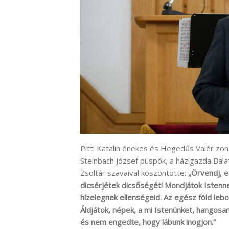
Pitti Katalin énekes és Hegedűs Valér zo
Steinbach József püspök, a házigazda Bala
Zsoltár szavaival köszöntötte:
„Örvendj, e
dicsérjétek dicsőségét! Mondjátok Istenne
hízelegnek ellenségeid. Az egész föld lebo
Áldjátok, népek, a mi Istenünket, hangosa
és nem engedte, hogy lábunk inogjon.”