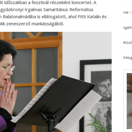
 időszakban a fesztivál részeként koncertet. A
agydobronyi Irgalmas Samaritánus Református
Hír
(
alatonalmádiba is ellátogatott, ahol Pitti Katalin és
rokk zeneszerző munkásságából.
Igeh
Köz
Meg