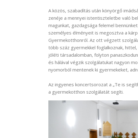
A közös, szabadítás után könyörgő imádsá
zenéje a mennyei istentiszteletbe való b
magunkat, gazdagsága felemel bennünket. 
személyes élményeit is megosztva a kárp
Gyermekotthonról. Az ott végzett szolgála
több száz gyermekkel foglalkoznak, hittel, 
jóléti társadalomban, folyton panaszkod
és hálával végzik szolgálatukat nagyon m
nyomorból mentenek ki gyermekeket, adna
Az ingyenes koncertsorozat a „Te is segí
a gyermekotthon szolgálatát segíti.