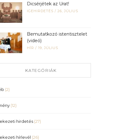
Dicsérjétek az Urat!
IGEHIRDETÉS
/
26, JÚLIUS
Bemutatkozó istentisztelet
(videó)
HÍR
/
19, JÚLIUS
KATEGÓRIÁK
éb
(2)
mény
(12)
ekezeti hirdetés
(27)
ekezeti hírlevél
(26)