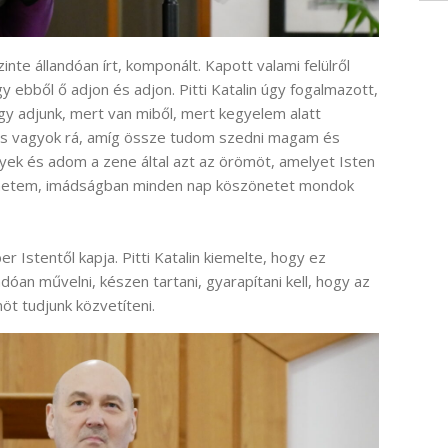
nte állandóan írt, komponált. Kapott valami felülről
ogy ebből ő adjon és adjon. Pitti Katalin úgy fogalmazott,
gy adjunk, mert van miből, mert kegyelem alatt
épes vagyok rá, amíg össze tudom szedni magam és
yek és adom a zene által azt az örömöt, amelyet Isten
tehetem, imádságban minden nap köszönetet mondok
 Istentől kapja. Pitti Katalin kiemelte, hogy ez
ndóan művelni, készen tartani, gyarapítani kell, hogy az
t tudjunk közvetíteni.