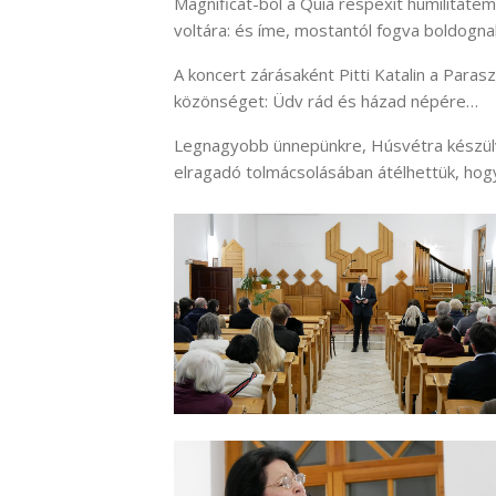
Magnificat-ból a Quia respexit humilitatem
voltára: és íme, mostantól fogva boldog
A koncert zárásaként Pitti Katalin a Para
közönséget: Üdv rád és házad népére…
Legnagyobb ünnepünkre, Húsvétra készül
elragadó tolmácsolásában átélhettük, hog