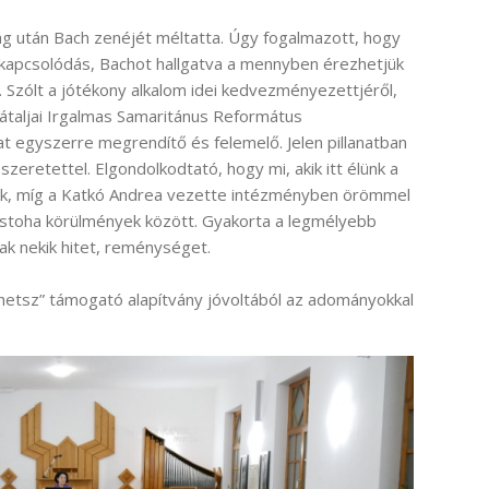
g után Bach zenéjét méltatta. Úgy fogalmazott, hogy
ekapcsolódás, Bachot hallgatva a mennyben érezhetjük
Szólt a jótékony alkalom idei kedvezményezettjéről,
átaljai Irgalmas Samaritánus Református
t egyszerre megrendítő és felemelő. Jelen pillanatban
szeretettel. Elgondolkodtató, hogy mi, akik itt élünk a
unk, míg a Katkó Andrea vezette intézményben örömmel
ostoha körülmények között. Gyakorta a legmélyebb
k nekik hitet, reménységet.
thetsz” támogató alapítvány jóvoltából az adományokkal