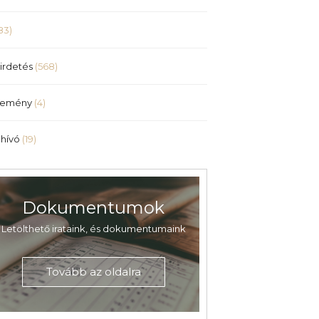
83)
irdetés
(568)
lemény
(4)
hívó
(19)
Dokumentumok
Letölthető irataink, és dokumentumaink
Tovább az oldalra