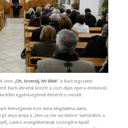
ek címe
„Oh, örvendj, hív lélek”
. A Bach legszebb
intő Bach-átiratok között a Liszt-díjas opera-énekesnő,
edőbb egyéniségének életéről is mesélt.
ach feleségének írott Anna Magdaléna dalok,
 anya áriája a „Non sa che sia dolore” kantátából, a
énylő, Lukács evangéliumának szövegére épülő