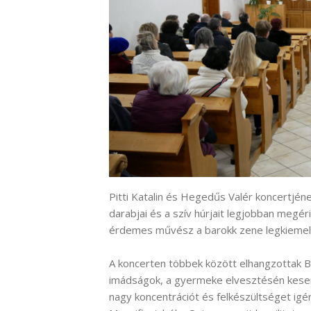
Pitti Katalin és Hegedűs Valér koncertjén
darabjai és a szív húrjait legjobban megér
érdemes művész a barokk zene legkiemelk
A koncerten többek között elhangzottak B
imádságok, a gyermeke elvesztésén kesergő
nagy koncentrációt és felkészültséget ig