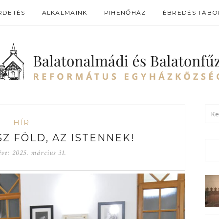
RDETÉS
ALKALMAINK
PIHENŐHÁZ
ÉBREDÉS TÁBO
HÍR
Z FÖLD, AZ ISTENNEK!
éve:
2025. március 31.