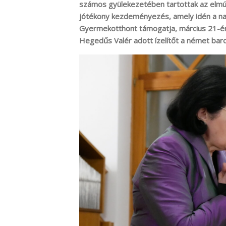
számos gyülekezetében tartottak az elmúlt
jótékony kezdeményezés, amely idén a n
Gyermekotthont támogatja, március 21-én B
Hegedűs Valér adott ízelítőt a német ba