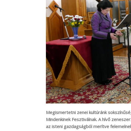
Megismertetni zenei kultúránk sokszínűsé
Mindenkinek Fesztiválnak. A hívő zenesz
az isteni gazdagságból merítve felemelne