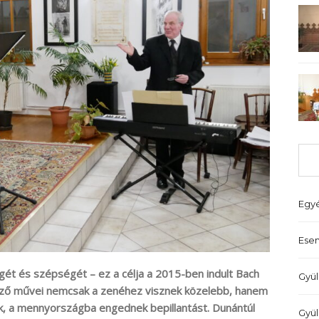
Egy
Ese
gét és szépségét – ez a célja a 2015-ben indult Bach
Gyül
erző művei nemcsak a zenéhez visznek közelebb, hanem
k, a mennyországba engednek bepillantást. Dunántúl
Gyül