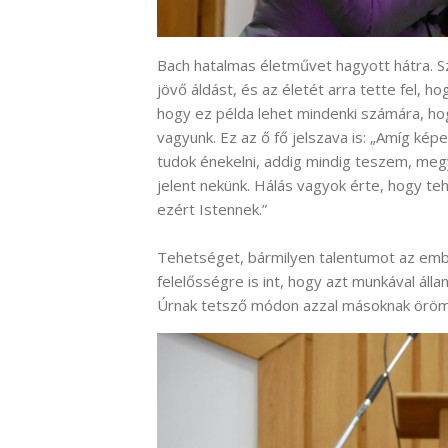
Bach hatalmas életművet hagyott hátra. Szi
jövő áldást, és az életét arra tette fel, h
hogy ez példa lehet mindenki számára, ho
vagyunk. Ez az ő fő jelszava is: „Amíg k
tudok énekelni, addig mindig teszem, meg
jelent nekünk. Hálás vagyok érte, hogy 
ezért Istennek.”
Tehetséget, bármilyen talentumot az ember
felelősségre is int, hogy azt munkával álla
Úrnak tetsző módon azzal másoknak örömö