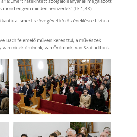
 ária: „mert rátekintett szolgálóleányának megalázott
nak mond engem minden nemzedék” (Lk 1,48)
sztkantáta ismert szövegével közös éneklésre hívta a
ve Bach felemelő művein keresztül, a művészek
y van minek örülnünk, van Örömünk, van Szabadítónk.