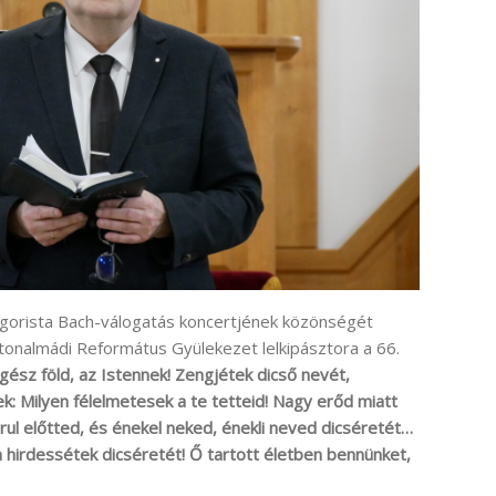
ngorista Bach-válogatás koncertjének közönségét
tonalmádi Református Gyülekezet lelkipásztora a 66.
gész föld, az Istennek! Zengjétek dicső nevét,
k: Milyen félelmetesek a te tetteid! Nagy erőd miatt
rul előtted, és énekel neked, énekli neved dicséretét…
n hirdessétek dicséretét! Ő tartott életben bennünket,