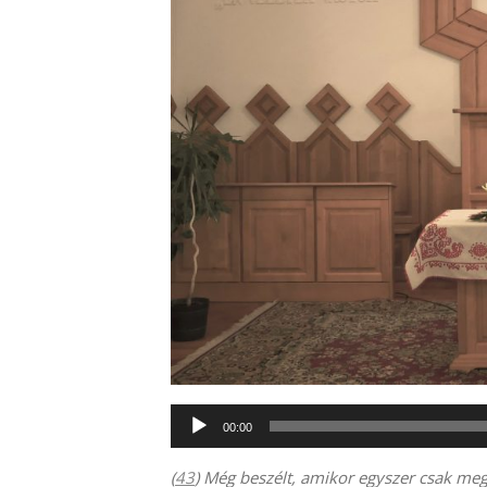
Audió
00:00
lejátszó
(
43
) Még beszélt, amikor egyszer csak megj