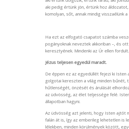
aki pedig értünk jön, értünk hoz áldozatot
komolyan, sőt, annak mindig visszaélünk 
Ha ezt az elfogató csapatot számba vesze
pogányoknak neveztek akkoriban –, és ott v
keresztyének. Mindenki az Úr ellen fordult.
Jézus teljesen egyedül maradt.
De éppen ez az egyedüllét fejezi ki Isten a
golgotai kereszten a világ minden bűnét,
hűtlenségét, önzését és árulását elhordoz
az üdvösség, az élet teljessége felé. Iste
állapotban hagyni.
Az üdvösség azt jelenti, hogy Isten ajtót 
falán át is, így az emberileg lehetetlen is
lélekben, minden körülmények között, egyé