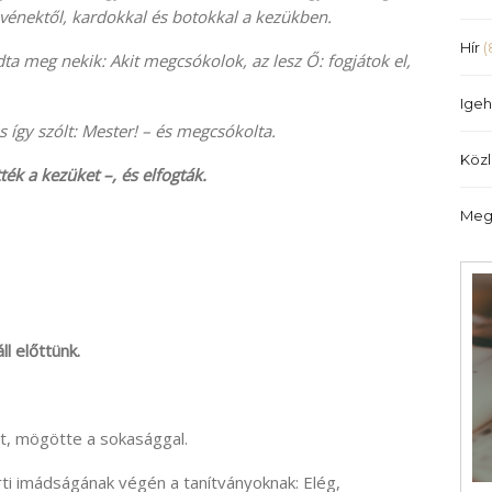
illetőleg
 a vénektől, kardokkal és botokkal a kezükben.
csökkentéséhez
Hír
(
 adta meg nekik: Akit megcsókolok, az lesz Ő: fogjátok el,
a
Fel/Le
Igeh
billentyűket
s így szólt: Mester! – és megcsókolta.
kell
Köz
használni.
ék a kezüket –, és elfogták.
Meg
l előttünk.
t, mögötte a sokasággal.
i imádságának végén a tanítványoknak: Elég,