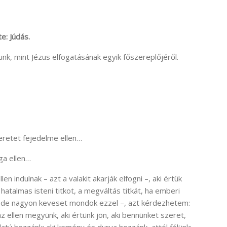
e: Júdás.
nk, mint Jézus elfogatásának egyik főszereplőjéről.
eretet fejedelme ellen…
ga ellen…
len indulnak – azt a valakit akarják elfogni –, aki értük
hatalmas isteni titkot, a megváltás titkát, ha emberi
 de nagyon keveset mondok ezzel –, azt kérdezhetem:
 ellen megyünk, aki értünk jön, aki bennünket szeret,
dulatú hozzánk; aki kemény és durva hozzánk, attól félünk;