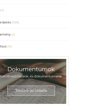
83)
irdetés
(568)
lemény
(4)
hívó
(19)
Dokumentumok
Letölthető irataink, és dokumentumaink
Tovább az oldalra