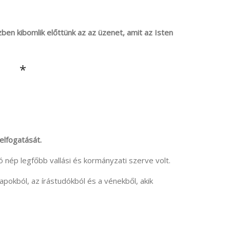
zben kibomlik előttünk az az üzenet, amit az Isten
*
elfogatását.
 nép legfőbb vallási és kormányzati szerve volt.
papokból, az írástudókból és a vénekből, akik