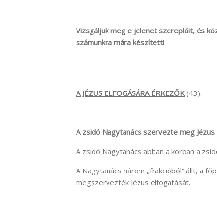
Vizsgáljuk meg e jelenet szereplőit, és kö
számunkra mára készített!
A JÉZUS ELFOGÁSÁRA ÉRKEZŐK
(43).
A zsidó Nagytanács szervezte meg Jézus 
A zsidó Nagytanács abban a korban a zsidó
A Nagytanács három „frakcióból” állt, a fő
megszervezték Jézus elfogatását.