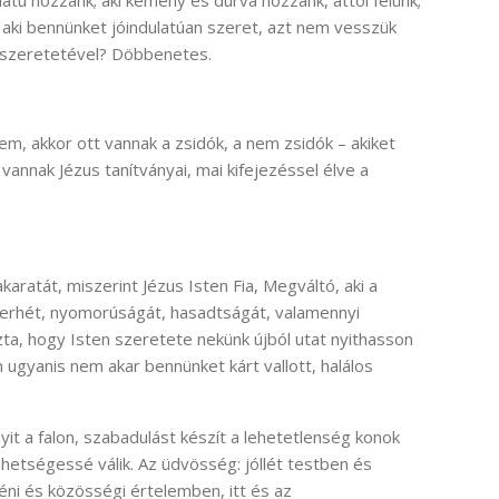
, aki bennünket jóindulatúan szeret, azt nem vesszük
a szeretetével? Döbbenetes.
m, akkor ott vannak a zsidók, a nem zsidók – akiket
annak Jézus tanítványai, mai kifejezéssel élve a
karatát, miszerint Jézus Isten Fia, Megváltó, aki a
 terhét, nyomorúságát, hasadtságát, valamennyi
ta, hogy Isten szeretete nekünk újból utat nyithasson
n ugyanis nem akar bennünket kárt vallott, halálos
nyit a falon, szabadulást készít a lehetetlenség konok
 lehetségessé válik. Az üdvösség: jóllét testben és
ni és közösségi értelemben, itt és az