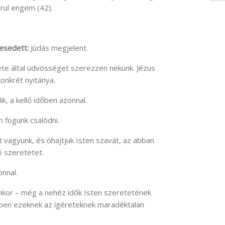
lárul engem (42).
jesedett:
Júdás megjelent.
ete által üdvösséget szerezzen nekünk. Jézus
onkrét nyitánya.
k, a kellő időben azonnal.
 fogunk csalódni.
 vagyunk, és óhajtjuk Isten szavát, az abban
ó szeretetet.
onnal.
enkor – még a nehéz idők Isten szeretetének
itben ezeknek az ígéreteknek maradéktalan