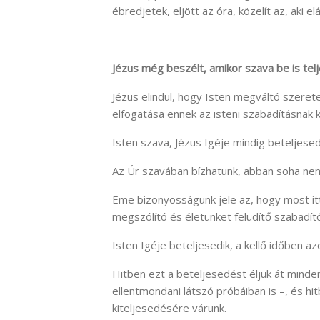
ébredjetek, eljött az óra, közelít az, aki e
Jézus még beszélt, amikor szava be is tel
Jézus elindul, hogy Isten megváltó szeret
elfogatása ennek az isteni szabadításnak k
Isten szava, Jézus Igéje mindig beteljesedi
Az Úr szavában bízhatunk, abban soha nem
Eme bizonyosságunk jele az, hogy most itt
megszólító és életünket felüdítő szabadít
Isten Igéje beteljesedik, a kellő időben az
Hitben ezt a beteljesedést éljük át mind
ellentmondani látszó próbáiban is –, és h
kiteljesedésére várunk.