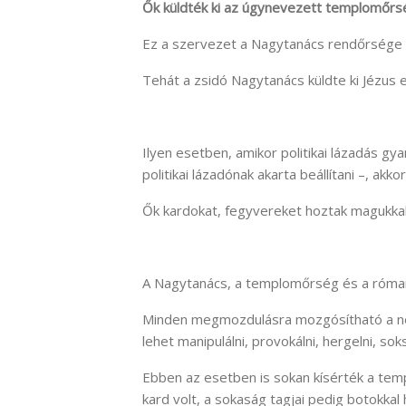
Ők küldték ki az úgynevezett templomőrs
Ez a szervezet a Nagytanács rendőrsége vo
Tehát a zsidó Nagytanács küldte ki Jézus
Ilyen esetben, amikor politikai lázadás gya
politikai lázadónak akarta beállítani –, akko
Ők kardokat, fegyvereket hoztak magukkal
A Nagytanács, a templomőrség és a róma
Minden megmozdulásra mozgósítható a né
lehet manipulálni, provokálni, hergelni, so
Ebben az esetben is sokan kísérték a tem
kard volt, a sokaság tagjai pedig botokkal