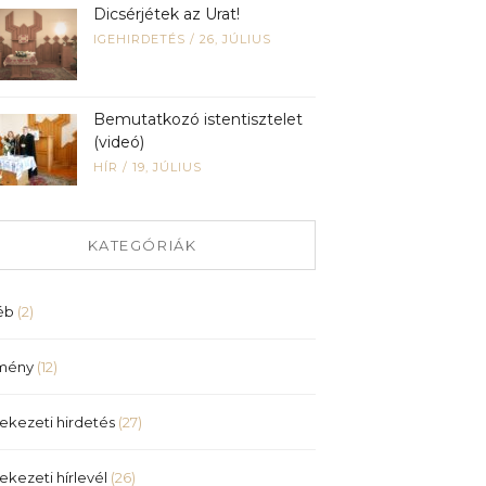
Dicsérjétek az Urat!
IGEHIRDETÉS
/
26, JÚLIUS
Bemutatkozó istentisztelet
(videó)
HÍR
/
19, JÚLIUS
KATEGÓRIÁK
éb
(2)
mény
(12)
ekezeti hirdetés
(27)
ekezeti hírlevél
(26)