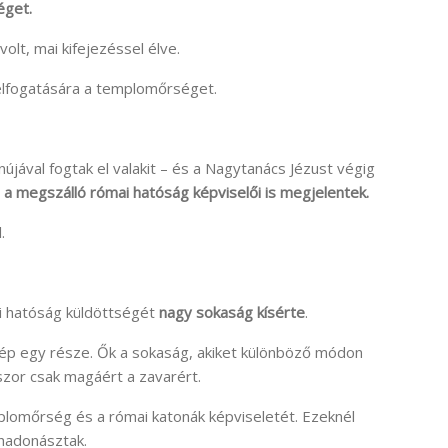
éget.
lt, mai kifejezéssel élve.
 elfogatására a templomőrséget.
nújával fogtak el valakit – és a Nagytanács Jézust végig
r
a megszálló római hatóság képviselői is megjelentek.
.
i hatóság küldöttségét
nagy sokaság kísérte
.
p egy része. Ők a sokaság, akiket különböző módon
kszor csak magáért a zavarért.
plomőrség és a római katonák képviseletét. Ezeknél
 hadonásztak.