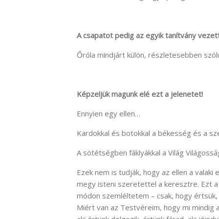
A csapatot pedig az egyik tanítvány vezett
Őróla mindjárt külön, részletesebben szólu
Képzeljük magunk elé ezt a jelenetet!
Ennyien egy ellen…
Kardokkal és botokkal a békesség és a sz
A sötétségben fáklyákkal a Világ Világossá
Ezek nem is tudják, hogy az ellen a valaki el
megy isteni szeretettel a keresztre. Ezt a 
módon szemléltetem – csak, hogy értsük,
Miért van az Testvéreim, hogy mi mindig az
aki értünk dolgozik, értünk fárad, aki jóin