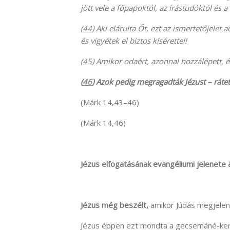
jött vele a főpapoktól, az írástudóktól és
(
44
) Aki elárulta Őt, ezt az ismertetőjelet
és vigyétek el biztos kísérettel!
(
45
) Amikor odaért, azonnal hozzálépett, é
(
46
) Azok pedig megragadták Jézust – rátett
(Márk 14,43–46)
(Márk 14,46)
Jézus elfogatásának evangéliumi jelenete ál
Jézus még beszélt,
amikor Júdás megjelen
Jézus éppen ezt mondta a gecsemáné-kert