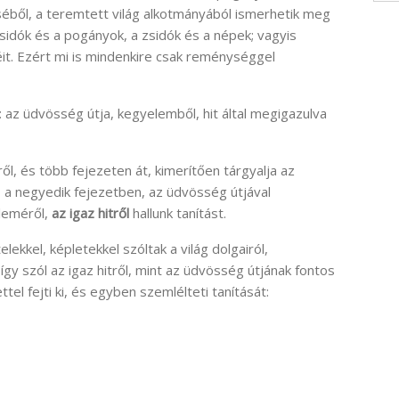
éséből, a teremtett világ alkotmányából ismerhetik meg
zsidók és a pogányok, a zsidók és a népek; vagyis
it. Ezért mi is mindenkire csak reménységgel
: az üdvösség útja, kegyelemből, hit által megigazulva
ől, és több fejezeten át, kimerítően tárgyalja az
, a negyedik fejezetben, az üdvösség útjával
eleméről,
az igaz hitről
hallunk tanítást.
ekkel, képletekkel szóltak a világ dolgairól,
 így szól az igaz hitről, mint az üdvösség útjának fontos
tel fejti ki, és egyben szemlélteti tanítását: