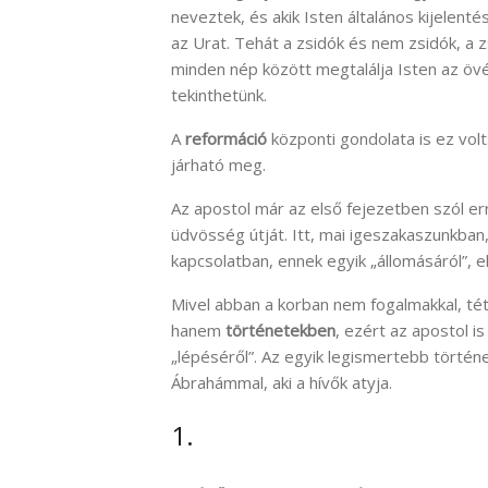
neveztek, és akik Isten általános kijelent
az Urat. Tehát a zsidók és nem zsidók, a 
minden nép között megtalálja Isten az övé
tekinthetünk.
A
reformáció
központi gondolata is ez volt
járható meg.
Az apostol már az első fejezetben szól err
üdvösség útját. Itt, mai igeszakaszunkban
kapcsolatban, ennek egyik „állomásáról”, 
Mivel abban a korban nem fogalmakkal, tétel
hanem
történetekben
, ezért az apostol is
„lépéséről”. Az egyik legismertebb történet
Ábrahámmal, aki a hívők atyja.
1.