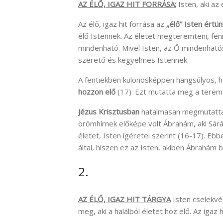
AZ ÉLŐ, IGAZ HIT FORRÁSA:
Isten, aki az 
Az élő, igaz hit forrása az
„élő” Isten ért
élő Istennek. Az életet megteremteni, fenn
mindenható. Mivel Isten, az Ő mindenhatósá
szerető és kegyelmes Istennek.
A fentiekben különösképpen hangsúlyos, h
hozzon elő
(17). Ezt mutatta meg a teremt
Jézus Krisztusban
hatalmasan megmutatta, 
örömhírnek előképe volt Ábrahám, aki Sár
életet, Isten ígéretei szerint (16-17). E
által, hiszen ez az Isten, akiben Ábrahám b
2.
AZ ÉLŐ, IGAZ HIT TÁRGYA
Isten cselekvé
meg, aki a halálból életet hoz elő. Az igaz 