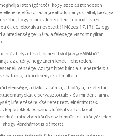
 meghallja Isten ígéretét, hogy száz esztendősen
 ellenére először az a „reáltudományok” által, biológia,
tt eszébe, hogy mindez lehetetlen. Leborult Isten
retről, de leborulva nevetett (1Mózes 17,17). Ez egy
d a hitetlenséggel. Sára, a felesége viszont nyíltan
).
mbenéz helyzetével, hanem
bántja a „reáliákból”
tja az a tény, hogy „nem lehet”, lehetetlen.
tének vénsége. Az igaz hitet bántja a lehetetlen: a
sz hatalma, a körülmények ellenállása.
nyörtelensége
, a fizika, a kémia, a biológia, az élettan
ttudományokat elsorvasztották; – és mindent, ami a
ég kifejezésére kísérletet tett, elnémították,
s képletekkel, és színes lufikkal vettek körül
erektől, miközben körülvesz bennünket a könyörtelen
g, ahogy Ábrahámot is bántotta.