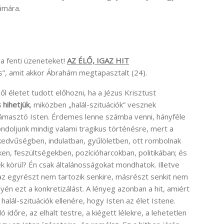
ámára.
a fenti üzeneteket!
AZ ÉLŐ, IGAZ HIT
s”, amit akkor Ábrahám megtapasztalt (24).
l életet tudott előhozni, ha a Jézus Krisztust
s hihetjük
, miközben „halál-szituációk” vesznek
 támasztó Isten. Érdemes lenne számba venni, hányféle
ondoljunk mindig valami tragikus történésre, mert a
edvűségben, indulatban, gyűlöletben, ott rombolnak
n, feszültségekben, pozícióharcokban, politikában; és
k körül? Én csak általánosságokat mondhatok. Illetve
z egyrészt nem tartozik senkire, másrészt senkit nem
yén ezt a konkretizálást. A lényeg azonban a hit, amiért
alál-szituációk ellenére, hogy Isten az élet Istene.
időre, az elhalt testre, a kiégett lélekre, a lehetetlen