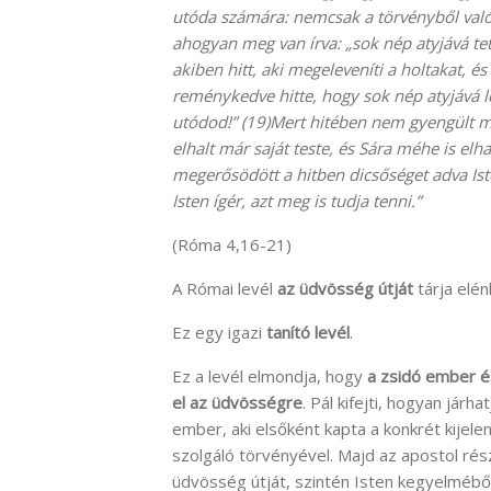
utóda számára: nemcsak a törvényből való
ahogyan meg van írva: „sok nép atyjává tet
akiben hitt, aki megeleveníti a holtakat, é
reménykedve hitte, hogy sok nép atyjává l
utódod!” (19)Mert hitében nem gyengült m
elhalt már saját teste, és Sára méhe is elha
megerősödött a hitben dicsőséget adva Iste
Isten ígér, azt meg is tudja tenni.”
(Róma 4,16-21)
A Római levél
az üdvösség útját
tárja elén
Ez egy igazi
tanító levél
.
Ez a levél elmondja, hogy
a zsidó ember é
el az üdvösségre
. Pál kifejti, hogyan jár
ember, aki elsőként kapta a konkrét kijele
szolgáló törvényével. Majd az apostol rész
üdvösség útját, szintén Isten kegyelmébő