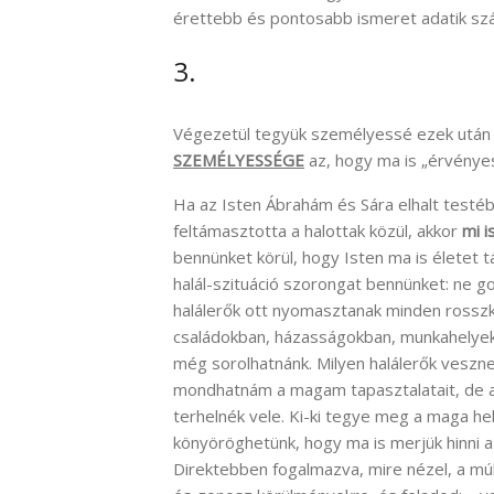
érettebb és pontosabb ismeret adatik sz
3.
Végezetül tegyük személyessé ezek után 
SZEMÉLYESSÉGE
az, hogy ma is „érvénye
Ha az Isten Ábrahám és Sára elhalt testébő
feltámasztotta a halottak közül, akkor
mi i
bennünket körül, hogy Isten ma is életet
halál-szituáció szorongat bennünket: ne g
halálerők ott nyomasztanak minden rosszk
családokban, házasságokban, munkahelyeke
még sorolhatnánk. Milyen halálerők veszne
mondhatnám a magam tapasztalatait, de a
terhelnék vele. Ki-ki tegye meg a maga hel
könyöröghetünk, hogy ma is merjük hinni a h
Direktebben fogalmazva, mire nézel, a múló 