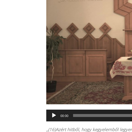
Audió
00:00
lejátszó
„(16)
Azért hitből, hogy kegyelemből legye