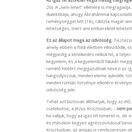
Az igaz hit azonban végül mindig megraga
20). A „nem lehet” ellenére is megragadja 
dialektikája, ahogy Ábrahámmal kapcsolatba
reménységgel hitt (18), rábízta magát ann
lehetséges, mert ami embereknél lehetetl
Ez az állapot maga az üdvösség.
Tisztázzu
amely ebben a földi életben elkezdődik, od
mégpedig a kételkedés nélküli hit, a telje
kegyelem, és a kegyelemből fakadó megi
remélő hitéért megigazultnak nevezi az I
hangsúlyozzuk, minden eleme ajándék. Ist
minden romlás törvénye ellenére érvényes
üdvösség jele.
Tehát azt biztosan állíthatjuk, hogy az élő
cselekvése, a Jézus Krisztusban; –
nem ped
ha valljuk, hogy az igaz hit ismeret is, 
és másokon kegyes agresszivitással bevas
Krisztusban, az amúgy is rendszeresen ol