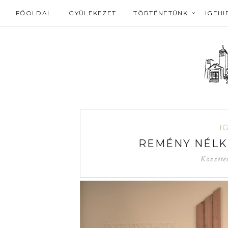
FŐOLDAL
GYÜLEKEZET
TÖRTÉNETÜNK
IGEHI
I
REMÉNY NÉLK
Közzété