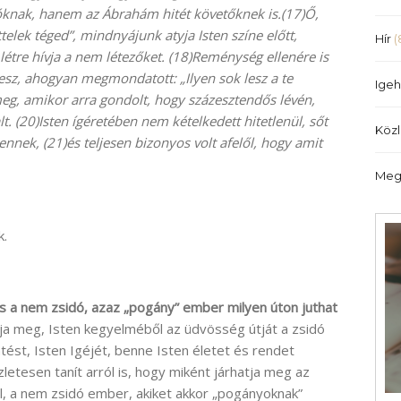
illetőleg
knak, hanem az Ábrahám hitét követőknek is.(17)Ő,
csökkentéséhez
telek téged”, mindnyájunk atyja Isten színe előtt,
Hír
(
a
s létre hívja a nem létezőket. (18)Reménység ellenére is
Fel/Le
esz, ahogyan megmondatott: „Ilyen sok lesz a te
Igeh
billentyűket
eg, amikor arra gondolt, hogy százesztendős lévén,
kell
lt. (20)Isten ígéretében nem kételkedett hitetlenül, sőt
Köz
használni.
nnek, (21)és teljesen bizonyos volt afelől, hogy amit
Meg
k.
s a nem zsidó, azaz „pogány” ember milyen úton juthat
hatja meg, Isten kegyelméből az üdvösség útját a zsidó
ntést, Isten Igéjét, benne Isten életet és rendet
letesen tanít arról is, hogy miként járhatja meg az
l, a nem zsidó ember, akiket akkor „pogányoknak”