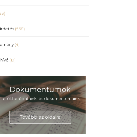
83)
irdetés
(568)
lemény
(4)
hívó
(19)
Dokumentumok
Letölthető irataink, és dokumentumaink
Tovább az oldalra