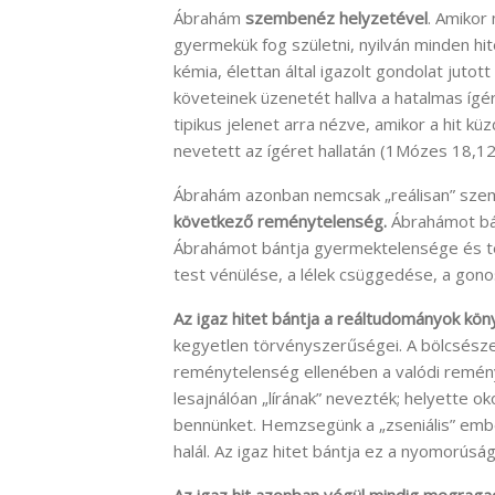
Ábrahám
szembenéz helyzetével
. Amikor
gyermekük fog születni, nyilván minden hite
kémia, élettan által igazolt gondolat juto
követeinek üzenetét hallva a hatalmas ígé
tipikus jelenet arra nézve, amikor a hit küz
nevetett az ígéret hallatán (1Mózes 18,12
Ábrahám azonban nemcsak „reálisan” sze
következő reménytelenség.
Ábrahámot bán
Ábrahámot bántja gyermektelensége és tes
test vénülése, a lélek csüggedése, a gono
Az igaz hitet bántja a reáltudományok kö
kegyetlen törvényszerűségei. A bölcsésze
reménytelenség ellenében a valódi reménys
lesajnálóan „lírának” nevezték; helyette oko
bennünket. Hemzsegünk a „zseniális” emb
halál. Az igaz hitet bántja ez a nyomorúsá