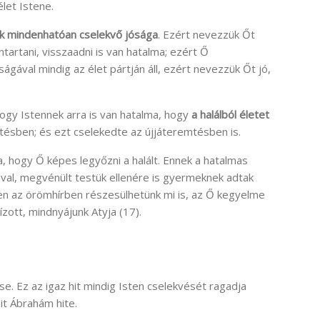
élet Istene.
ünk mindenhatóan cselekvő jósága
. Ezért nevezzük Őt
tartani, visszaadni is van hatalma; ezért Ő
gával mindig az élet pártján áll, ezért nevezzük Őt jó,
ogy Istennek arra is van hatalma, hogy
a halálból életet
ésben; és ezt cselekedte az újjáteremtésben is.
hogy Ő képes legyőzni a halált. Ennek a hatalmas
ával, megvénült testük ellenére is gyermeknek adtak
bben az örömhírben részesülhetünk mi is, az Ő kegyelme
ízott, mindnyájunk Atyja (17).
se. Ez az igaz hit mindig Isten cselekvését ragadja
hit Ábrahám hite.