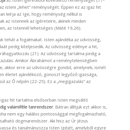
dja
az Isten ígéretéből következő reménységet (17-
az isteni „lehet” reménységét. Éppen ez az igaz hit
n leírja az Ige, hogy reménység nélkül is
ak az Istennek az ígéreteire, akinek minden
en, az Istennél lehetséges (Máté 19,26).
k tehát a fogalmakat. Isten ajándéka az üdvösség,
aát pedig kiteljesedik. Az üdvösség edénye a hit,
s ráhagyatkozás (21). Az üdvösség tartalma pedig a
gazulás. Amikor Ábrahámot a reménytelenségben
ge, akkor erre az üdvösségre gondol, amelynek, ismét
en életet ajándékozó, gonoszt legyőző igazsága,
ül az Ő népén (22-25). Ez a „megigazulás” az
, igaz hit tartalma elsősorban Isten megváltó
ig valamiféle tanrendszer
. Bátran állítjuk ezt akkor is,
de soha nem egy halálos pontossággal megfogalmazható,
alható dogmarendszer. Aki hisz az Úr Jézus
vassa és tanulmányozza Isten Igéjét, amelyből egyre