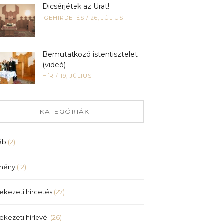
Dicsérjétek az Urat!
IGEHIRDETÉS
/
26, JÚLIUS
Bemutatkozó istentisztelet
(videó)
HÍR
/
19, JÚLIUS
KATEGÓRIÁK
éb
(2)
mény
(12)
ekezeti hirdetés
(27)
ekezeti hírlevél
(26)