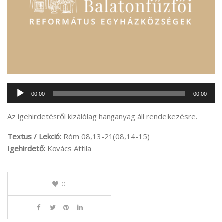
Audió
00:00
00:00
lejátszó
Az igehirdetésről kizálólag hanganyag áll rendelkezésre.
Textus / Lekció:
Róm 08,13-21(08,14-15)
Igehirdető:
Kovács Attila
0