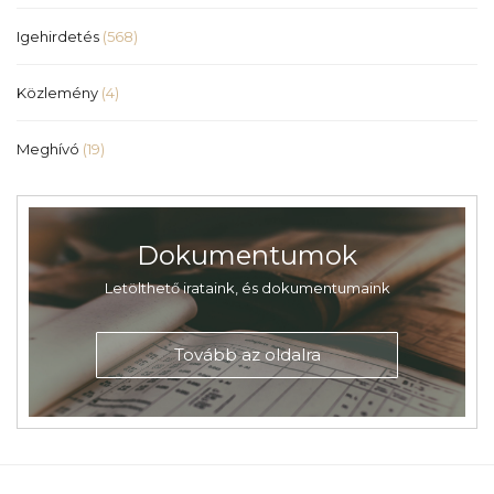
Igehirdetés
(568)
Közlemény
(4)
Meghívó
(19)
Dokumentumok
Letölthető irataink, és dokumentumaink
Tovább az oldalra