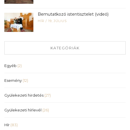
Bemutatkozó istentisztelet (videó)
HÍR
/
19, JÚLIUS
KATEGÓRIÁK
Egyéb
(2)
Esemény
(12)
Gyülekezeti hirdetés
(27)
Gyülekezeti hírlevél
(26)
Hír
(83)