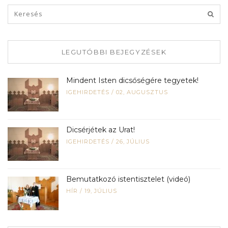
LEGUTÓBBI BEJEGYZÉSEK
Mindent Isten dicsőségére tegyetek!
IGEHIRDETÉS
/
02, AUGUSZTUS
Dicsérjétek az Urat!
IGEHIRDETÉS
/
26, JÚLIUS
Bemutatkozó istentisztelet (videó)
HÍR
/
19, JÚLIUS