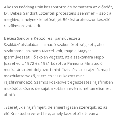
A közös imádság után köszöntötte és bemutatta az előadót,
Dr. Békési Sándort. „Szentek protestáns szemmel” – szólt a
meghívó, amelynek lehetőségét Békési professzor készülő
rajzfilmsorozata adta.
Békési Sándor a Képző- és Iparművészeti
Szakközépiskolában animáció szakon érettségizett, ahol
szaktanára Jankovics Marcell volt, majd a Magyar
Iparművészeti Főiskolán végzett, itt a szaktanára Nepp
József volt. 1972 és 1981 között a Pannónia Filmstúdió
munkatársaként dolgozott mint fázis- és kulcsrajzoló, majd
mozdulattervező, 1985 és 1991 között mint
rajzfilmrendező. Számos közkedvelt egészestés rajzfilmben
működött közre, de saját alkotásai révén is méltán elismert
alkotó.
„Szeretjük a rajzfilmjeit, de amiért igazán szeretjük, az az
élő Krisztusba vetett hite, amely kezdettől ott van a