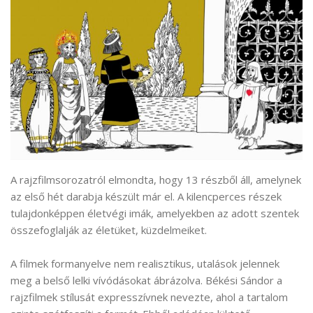
A rajzfilmsorozatról elmondta, hogy 13 részből áll, amelynek
az első hét darabja készült már el. A kilencperces részek
tulajdonképpen életvégi imák, amelyekben az adott szentek
összefoglalják az életüket, küzdelmeiket.
A filmek formanyelve nem realisztikus, utalások jelennek
meg a belső lelki vívódásokat ábrázolva. Békési Sándor a
rajzfilmek stílusát expresszívnek nevezte, ahol a tartalom