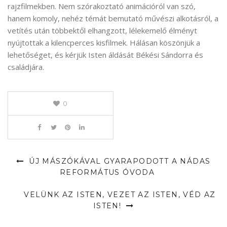
rajzfilmekben. Nem szórakoztató animációról van szó,
hanem komoly, nehéz témát bemutató művészi alkotásról, a
vetítés után többektől elhangzott, lélekemelő élményt
nyújtottak a kilencperces kisfilmek. Hálásan köszönjük a
lehetőséget, és kérjük Isten áldását Békési Sándorra és
családjára.
0
ÚJ MÁSZÓKÁVAL GYARAPODOTT A NÁDAS
REFORMÁTUS ÓVODA
VELÜNK AZ ISTEN, VEZET AZ ISTEN, VÉD AZ
ISTEN!