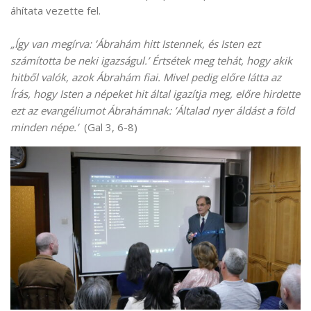
áhítata vezette fel.
„Így van megírva: ’Ábrahám hitt Istennek, és Isten ezt
számította be neki igazságul.’ Értsétek meg tehát, hogy akik
hitből valók, azok Ábrahám fiai. Mivel pedig előre látta az
Írás, hogy Isten a népeket hit által igazítja meg, előre hirdette
ezt az evangéliumot Ábrahámnak: ’Általad nyer áldást a föld
minden népe.’
(Gal 3, 6-8)