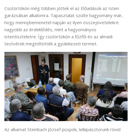
Csütörtökön még többen jöttek el az Előadások az Isten
garázsában alkalomra. Tapasztalat szülte hagyomány már,
hogy mennybemenetel napján az ilyen összejövetelekre
nagyobb az érdeklődés, mint a hagyományos
istentiszteletre. Így csütörtökön a fűzfői és az almádi
testvérek megtöltötték a gyülekezeti termet.
Az alkamat Steinbach József püspök, lelkipásztorunk rövid