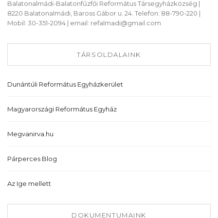
Balatonalmádi-Balatonfűzfői Református Társegyházközség |
8220 Balatonalmádi, Baross Gábor u. 24. Telefon: 88-790-220 |
Mobil: 30-351-2094 | email: refalmadi@gmail.com
TÁRSOLDALAINK
Dunántúli Református Egyházkerület
Magyarországi Református Egyház
Megvanirva.hu
Párperces Blog
Az Ige mellett
DOKUMENTUMAINK