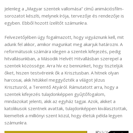
Jelenleg a „Magyar szentek vallomása” című animációsfilm-
sorozatot készíti, melynek írója, tervezője és rendezője is
egyben. Ebből hozott ízelítőt számunkra.
Felvezetőjében úgy fogalmazott, hogy vigyáznunk kell, mit
adunk fel akkor, amikor magunkat meg akarjuk határozni. A
reformátusok számára idegen a szentek kifejezés, pedig
hitvallásunkban, a Második Helvét Hitvallásban szerepel a
szentek közössége. Arra hív ez bennünket, hogy tiszteljük
őket, hiszen testvéreink ők a Krisztusban. A hitnek olyan
harcosai, akik hitükkel meggyőzték a világot Jézus
Krisztusról, a Teremtő Atyáról. Rámutatott arra, hogy a
szentek kifejezés tulajdonképpen gyűjtőfogalom,
mindazokat jelenti, akik az egyház tagjai. Azok, akiket a
katolikusok szentnek avattak, tulajdonképpen kiválasztottak,
kiemeltek a milliónyi szent közül, hogy életük példa legyen
számunkra.