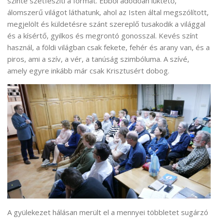
szinte szétfeszíti a formát. Ebből adódóan lüktető,
álomszerű világot láthatunk, ahol az Isten által megszólított,
megjelölt és küldetésre szánt szereplő tusakodik a világgal
és a kísértő, gyilkos és megrontó gonosszal. Kevés színt
használ, a földi világban csak fekete, fehér és arany van, és a
piros, ami a szív, a vér, a tanúság szimbóluma. A szívé,
amely egyre inkább már csak Krisztusért dobog.
A gyülekezet hálásan merült el a mennyei többletet sugárzó