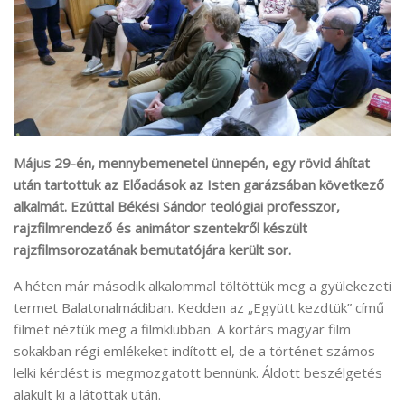
Május 29-én, mennybemenetel ünnepén, egy rövid áhítat
után tartottuk az Előadások az Isten garázsában következő
alkalmát. Ezúttal Békési Sándor teológiai professzor,
rajzfilmrendező és animátor szentekről készült
rajzfilmsorozatának bemutatójára került sor.
A héten már második alkalommal töltöttük meg a gyülekezeti
termet Balatonalmádiban. Kedden az „Együtt kezdtük” című
filmet néztük meg a filmklubban. A kortárs magyar film
sokakban régi emlékeket indított el, de a történet számos
lelki kérdést is megmozgatott bennünk. Áldott beszélgetés
alakult ki a látottak után.