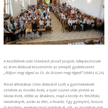
A kezdőének után Steinbach József püspök, lelkipásztorunk
az ároni áldással köszöntötte az ünneplő gyülekezetet:
„Áldjon meg téged az Úr, és őrizzen meg téged!”
(4Móz 6,24)
Rövid áhítatában Isten áldásáról szólt a gyermekeknek.
Leteltek az óvodás évek, a nyári szünet után jönnek az
iskolai évek, előbb az általános, majd a közép és felsőfokú
tanulmányok, aztán az élet, a hivatás. Egy gyönyörű, hosszú
út kezdete, amelyen most indulnak el, sőt, az óvodában már