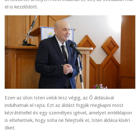
el is kezdődött.
Ezen az úton Isten velük lesz végig, az Ő áldásával
indulhatnak el rajta. Ezt az áldást fogják megkapni most
kézrátétellel és egy személyes igével, amelyet emléklapon
is eltehetnek, hogy soha ne felejtsék el, Isten áldása kíséri
őket.