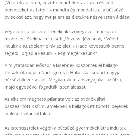
„Veletek az Isten, vezet benneteket az Isten és véd
benneteket az Isten” – mondta és mondatta el a búcsúzó
ovisokkal azt, hogy mit jelent az életükre nézve Isten áldása.
Végezetül a jól ismert énekünk szövegével imádkozott
mindezért Steinbach József: „Vezess, Jézusunk, / Véled
indulunk. Küzdelemre hív az élet, / Hadd kövessünk benne
téged; Fogjad a kezünk, / Míg megérkezünk.”
A folytatásban először a kisebbek köszöntek el ballagó
társaiktól, majd a Nádirigó és a Halacska csoport nagyjai
búcsúztak versekkel. Megkapták a tarisznyájukat az útra,
majd egyesével fogadták Isten áldását.
Az alkalom megható pillanata volt az óvónők által
összeállított kisfilm, amelyben a ballagók itt töltött idejének
emlékeit villantották fel.
Az istentisztelet végén a búcsúzó gyermekek útra indultak,