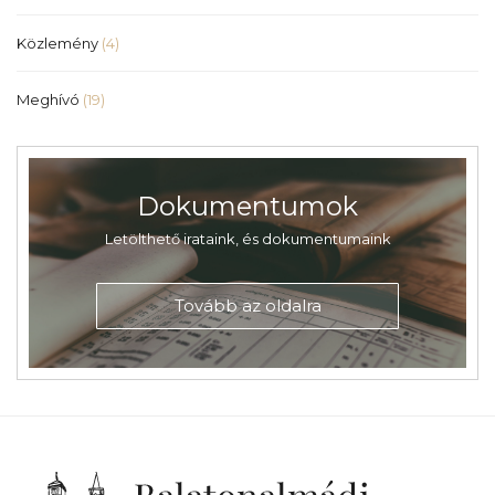
Közlemény
(4)
Meghívó
(19)
Dokumentumok
Letölthető irataink, és dokumentumaink
Tovább az oldalra