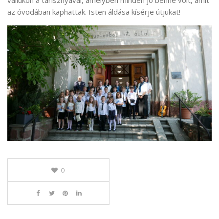
vállukon a tarisznyával, amelyben minden jó benne volt, amit
az óvodában kaphattak. Isten áldása kísérje útjukat!
0