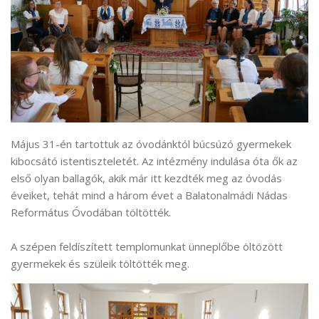
Május 31-én tartottuk az óvodánktól búcsúzó gyermekek
kibocsátó istentiszteletét. Az intézmény indulása óta ők az
első olyan ballagók, akik már itt kezdték meg az óvodás
éveiket, tehát mind a három évet a Balatonalmádi Nádas
Református Óvodában töltötték.
A szépen feldíszített templomunkat ünneplőbe öltözött
gyermekek és szüleik töltötték meg.