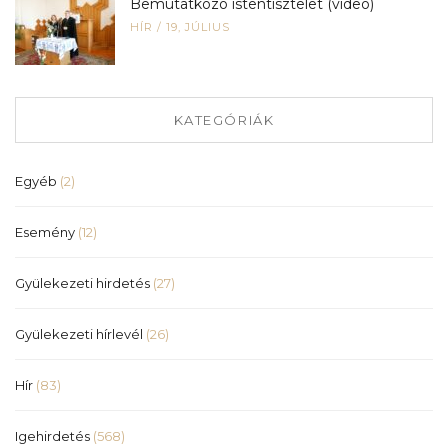
Bemutatkozó istentisztelet (videó)
HÍR
/
19, JÚLIUS
KATEGÓRIÁK
Egyéb
(2)
Esemény
(12)
Gyülekezeti hirdetés
(27)
Gyülekezeti hírlevél
(26)
Hír
(83)
Igehirdetés
(568)