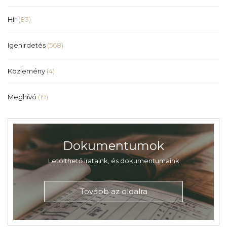
Hír
(83)
Igehirdetés
(568)
Közlemény
(4)
Meghívó
(19)
Dokumentumok
Letölthető irataink, és dokumentumaink
Tovább az oldalra