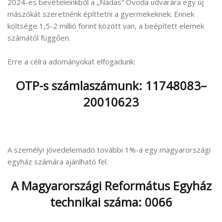
2024-es bevételeinkből a „Nádas” Óvoda udvarára egy új
mászókát szeretnénk építtetni a gyermekeknek. Ennek
költsége 1,5-2 millió forint között van, a beépített elemek
számától függően.
Erre a célra adományokat elfogadunk:
OTP-s számlaszámunk: 11748083–
20010623
A személyi jövedelemadó további 1%-a egy magyarországi
egyház számára ajánlható fel.
A Magyarországi Református Egyház
technikai száma: 0066