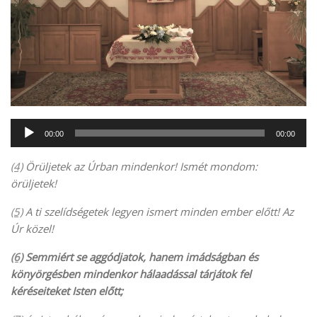
Audió
00:00
00:00
lejátszó
(4)
Örüljetek az Úrban mindenkor! Ismét mondom:
örüljetek!
(5)
A ti szelídségetek legyen ismert minden ember előtt! Az
Úr közel!
(6)
Semmiért se aggódjatok, hanem imádságban és
könyörgésben mindenkor hálaadással tárjátok fel
kéréseiteket Isten előtt;