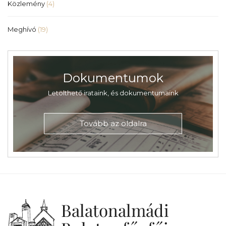
Közlemény
(4)
Meghívó
(19)
Dokumentumok
Letölthető irataink, és dokumentumaink
Tovább az oldalra