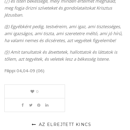
(7)
és Isten békessége, mely minden értelmet meghalad,
meg fogja őrizni szíveteket és gondolataitokat Krisztus
Jézusban.
(8)
Egyébként pedig, testvéreim, ami igaz, ami tisztességes,
ami igazságos, ami tiszta, ami szeretetre méltó, ami jó hírű,
ha valami nemes és dicséretes, azt vegyétek figyelembe!
(9)
Amit tanultatok és átvettetek, hallottatok és láttatok is
tőlem, azt tegyétek, és veletek lesz a békesség Istene.
Filippi 04,04-09 (06)
0
AZ ELREJTETT KINCS