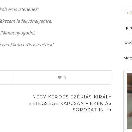
illetőleg
ákób erős Istenének:
csökkentéséhez
Hír
(
a
ekszem le fekvőhelyemre,
Fel/Le
Igeh
billentyűket
láimat nyugodni,
kell
Köz
lyet Jákób erős Istenének!
használni.
Meg
0
NÉGY KÉRDÉS EZÉKIÁS KIRÁLY
BETEGSÉGE KAPCSÁN – EZÉKIÁS
SOROZAT 15.