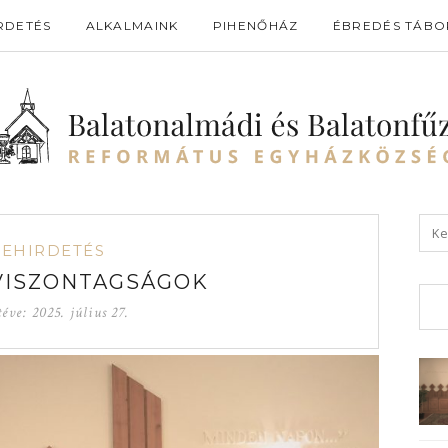
RDETÉS
ALKALMAINK
PIHENŐHÁZ
ÉBREDÉS TÁBO
GEHIRDETÉS
VISZONTAGSÁGOK
téve:
2025. július 27.