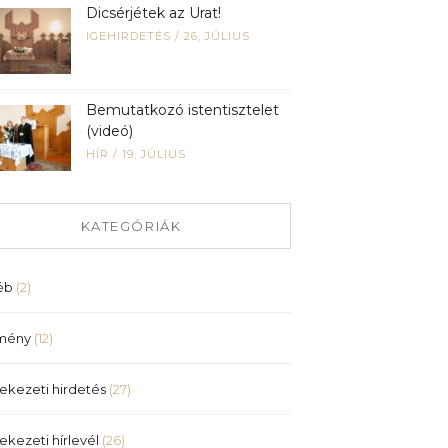
Dicsérjétek az Urat!
IGEHIRDETÉS
/
26, JÚLIUS
Bemutatkozó istentisztelet
(videó)
HÍR
/
19, JÚLIUS
KATEGÓRIÁK
éb
(2)
mény
(12)
ekezeti hirdetés
(27)
ekezeti hírlevél
(26)