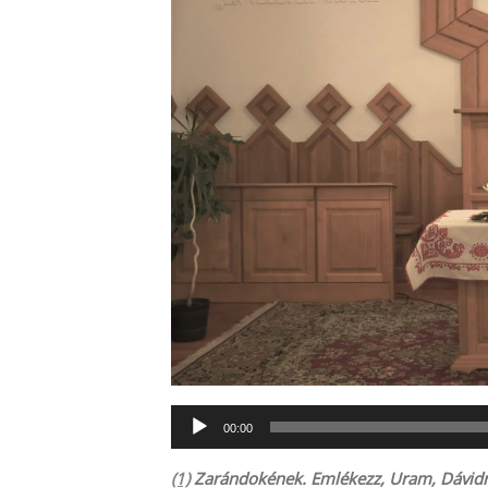
Audió
00:00
lejátszó
(1)
Zarándokének. Emlékezz, Uram, Dávidr