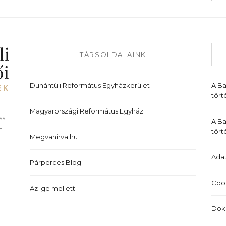
TÁRSOLDALAINK
Dunántúli Református Egyházkerület
A B
tört
Magyarországi Református Egyház
ss
A Ba
-
tört
Megvanirva.hu
Adat
Párperces Blog
Cook
Az Ige mellett
Dok