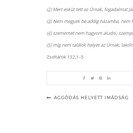
(2)
Mert esküt tett az Úrnak, fogadalmat J
(3)
Nem megyek be addig házamba, nem f
(4)
szememet nem hagyom aludni, szempil
(5)
míg nem találok helyet az Úrnak, lakóhe
Zsoltárok 132,1-5
AGGÓDÁS HELYETT IMÁDSÁG