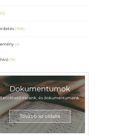
83)
irdetés
(568)
lemény
(4)
hívó
(19)
Dokumentumok
Letölthető irataink, és dokumentumaink
Tovább az oldalra