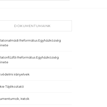
DOKUMENTUMAINK
alatonalmádi Református Egyházközség
énete
latonfűzfői Református Egyházközség
énete
védelmi irányelvek
ie Tájékoztató
umentumok, Iratok