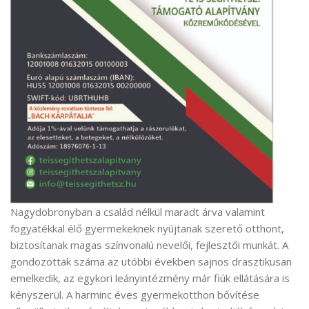
Nagydobronyban a család nélkül maradt árva valamint
fogyatékkal élő gyermekeknek nyújtanak szerető otthont,
biztosítanak magas színvonalú nevelői, fejlesztői munkát. A
gondozottak száma az utóbbi években sajnos drasztikusan
emelkedik, az egykori leányintézmény már fiúk ellátására is
kényszerül. A harminc éves gyermekotthon bővítése