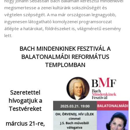
hogy Johann Sebastian Bach dallamain keresztül mindenkivel
megismertesse a zenei kultúránk sokszínűségét és
végtelen szépségét. A ma már országosan legnagyobb,
ingyenesen látogatható komolyzenei programsorozat
átlépte a határokat, földrészeket is, világméretű esemény
lett.
BACH MINDENKINEK FESZTIVÁL A
BALATONALMÁDI REFORMÁTUS
TEMPLOMBAN
Szeretettel
hívogatjuk a
Testvéreket
március 21-re,