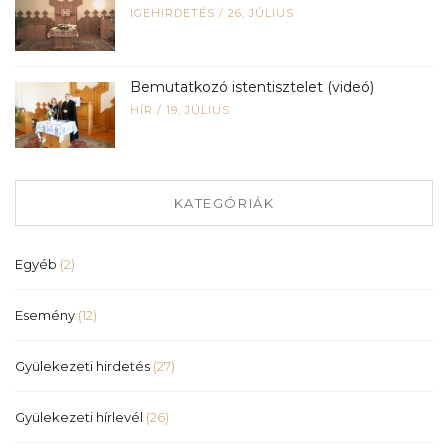
IGEHIRDETÉS
/
26, JÚLIUS
Bemutatkozó istentisztelet (videó)
HÍR
/
19, JÚLIUS
KATEGÓRIÁK
Egyéb
(2)
Esemény
(12)
Gyülekezeti hirdetés
(27)
Gyülekezeti hírlevél
(26)