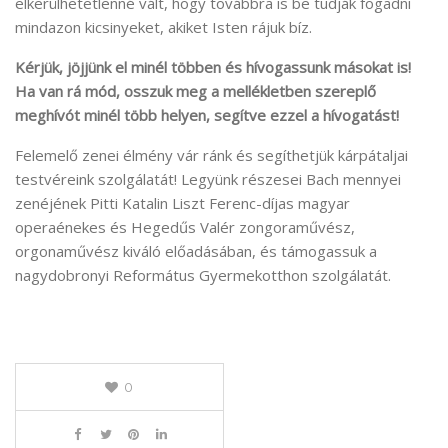
elkerülhetetlenné vált, hogy továbbra is be tudják fogadni
mindazon kicsinyeket, akiket Isten rájuk bíz.
Kérjük, jöjjünk el minél többen és hívogassunk másokat is!
Ha van rá mód, osszuk meg a mellékletben szereplő
meghívót minél több helyen, segítve ezzel a hívogatást!
Felemelő zenei élmény vár ránk és segíthetjük kárpátaljai
testvéreink szolgálatát! Legyünk részesei Bach mennyei
zenéjének Pitti Katalin Liszt Ferenc-díjas magyar
operaénekes és Hegedűs Valér zongoraművész,
orgonaművész kiváló előadásában, és támogassuk a
nagydobronyi Református Gyermekotthon szolgálatát.
0