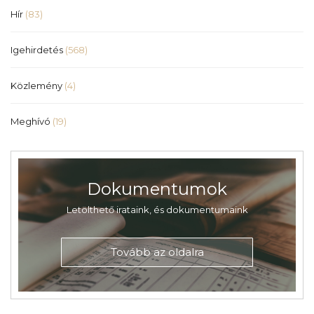
Hír
(83)
Igehirdetés
(568)
Közlemény
(4)
Meghívó
(19)
Dokumentumok
Letölthető irataink, és dokumentumaink
Tovább az oldalra