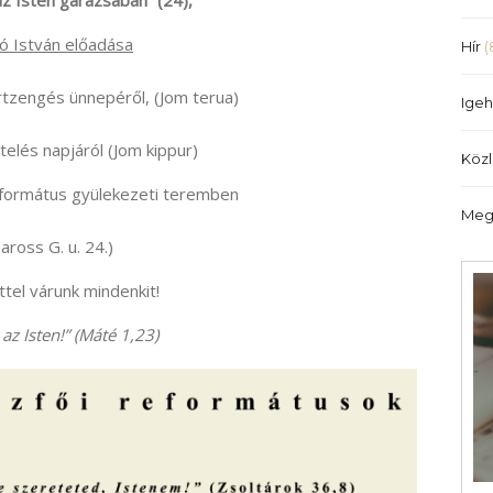
z Isten garázsában” (24),
ó István előadása
Hír
(
rtzengés ünnepéről, (Jom terua)
Igeh
elés napjáról (Jom kippur)
Köz
eformátus gyülekezeti teremben
Meg
aross G. u. 24.)
tel várunk mindenkit!
az Isten!” (Máté 1,23)