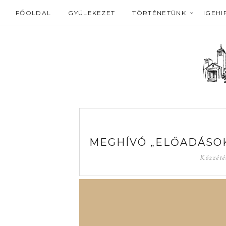
FŐOLDAL
GYÜLEKEZET
TÖRTÉNETÜNK
IGEHI
MEGHÍVÓ „ELŐADÁSOK
Közzété