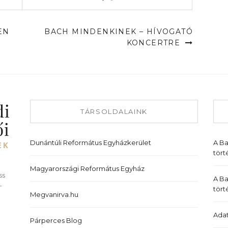
EN
BACH MINDENKINEK – HÍVOGATÓ
KONCERTRE
TÁRSOLDALAINK
Dunántúli Református Egyházkerület
A B
tört
Magyarországi Református Egyház
ss
A Ba
-
tört
Megvanirva.hu
Adat
Párperces Blog