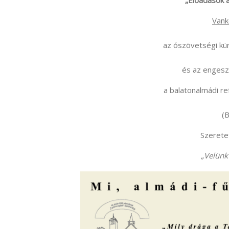
„Előadások a
Vank
az ószövetségi kü
és az engeszt
a balatonalmádi r
(B
Szeretet
„Velünk 