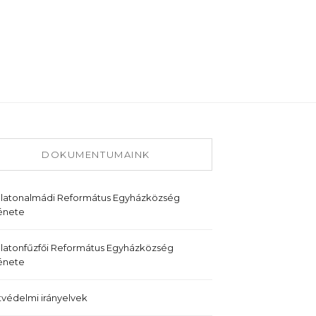
DOKUMENTUMAINK
alatonalmádi Református Egyházközség
énete
latonfűzfői Református Egyházközség
énete
védelmi irányelvek