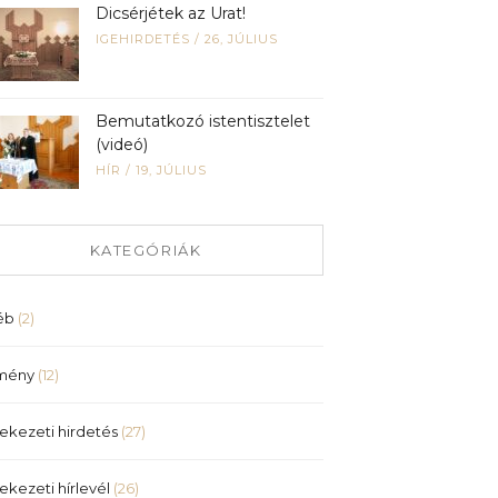
Dicsérjétek az Urat!
IGEHIRDETÉS
/
26, JÚLIUS
Bemutatkozó istentisztelet
(videó)
HÍR
/
19, JÚLIUS
KATEGÓRIÁK
éb
(2)
mény
(12)
ekezeti hirdetés
(27)
ekezeti hírlevél
(26)