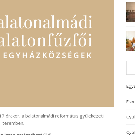
Egy
Ese
7 órakor, a balatonalmádi református gyülekezeti
Gyül
teremben,
Gyül