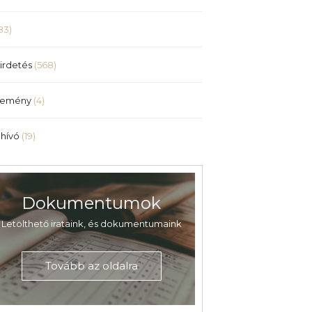
83)
irdetés
(568)
lemény
(4)
hívó
(19)
Dokumentumok
Letölthető irataink, és dokumentumaink
Tovább az oldalra