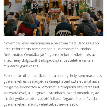
November első vasárnapján a balatonalmádi Baross Gábor
utcai református templomban a Balatonalmádi Nádas
Református Óvodába járó gyermekeket, szüleiket és az
intézmény dolgozóit Befogadó istentiszteletre várta a
fenntartó gyülekezet.
Ezen az Úrtól áldott alkalmon talpalatnyi hely sem maradt. A
gyermekek és családjaik az ünnepi istentisztelet alkalmával
megismerkedhettek a református templomi szertartással,
keresztelővel, a liturgiával. Steinbach József püspök úr, az
almádi gyülekezetet vezető lelkész fogadta be az óvodás
gyermekeket, akik itt vehették át névre szóló