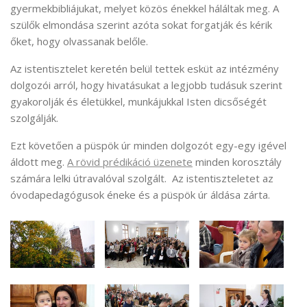
gyermekbibliájukat, melyet közös énekkel háláltak meg. A
szülők elmondása szerint azóta sokat forgatják és kérik
őket, hogy olvassanak belőle.
Az istentisztelet keretén belül tettek esküt az intézmény
dolgozói arról, hogy hivatásukat a legjobb tudásuk szerint
gyakorolják és életükkel, munkájukkal Isten dicsőségét
szolgálják.
Ezt követően a püspök úr minden dolgozót egy-egy igével
áldott meg.
A rövid prédikáció üzenete
minden korosztály
számára lelki útravalóval szolgált. Az istentiszteletet az
óvodapedagógusok éneke és a püspök úr áldása zárta.