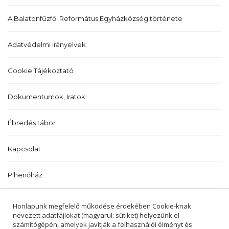
A Balatonfűzfői Református Egyházközség története
Adatvédelmi irányelvek
Cookie Tájékoztató
Dokumentumok, Iratok
Ébredés tábor
Kapcsolat
Pihenőház
Történetünk
Honlapunk megfelelő működése érdekében Cookie-knak
nevezett adatfájlokat (magyarul: sütiket) helyezünk el
számítógépén, amelyek javítják a felhasználói élményt és