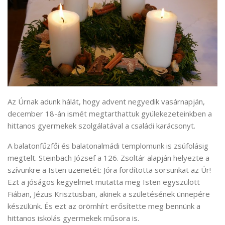
Az Úrnak adunk hálát, hogy advent negyedik vasárnapján,
december 18-án ismét megtarthattuk gyülekezeteinkben a
hittanos gyermekek szolgálatával a családi karácsonyt.
A balatonfűzfői és balatonalmádi templomunk is zsúfolásig
megtelt. Steinbach József a 126. Zsoltár alapján helyezte a
szívünkre a Isten üzenetét: Jóra fordította sorsunkat az Úr!
Ezt a jóságos kegyelmet mutatta meg Isten egyszülött
Fiában, Jézus Krisztusban, akinek a születésének ünnepére
készülünk. És ezt az örömhírt erősítette meg bennünk a
hittanos iskolás gyermekek műsora is.