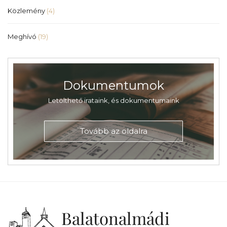
Közlemény
(4)
Meghívó
(19)
Dokumentumok
Letölthető irataink, és dokumentumaink
Tovább az oldalra