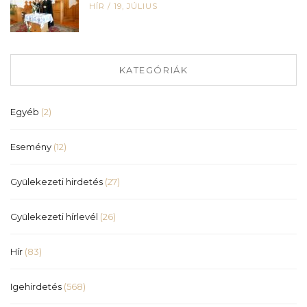
HÍR
/
19, JÚLIUS
KATEGÓRIÁK
Egyéb
(2)
Esemény
(12)
Gyülekezeti hirdetés
(27)
Gyülekezeti hírlevél
(26)
Hír
(83)
Igehirdetés
(568)