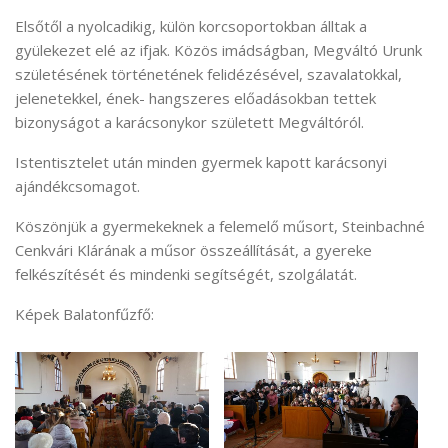
Elsőtől a nyolcadikig, külön korcsoportokban álltak a
gyülekezet elé az ifjak. Közös imádságban, Megváltó Urunk
születésének történetének felidézésével, szavalatokkal,
jelenetekkel, ének- hangszeres előadásokban tettek
bizonyságot a karácsonykor született Megváltóról.
Istentisztelet után minden gyermek kapott karácsonyi
ajándékcsomagot.
Köszönjük a gyermekeknek a felemelő műsort, Steinbachné
Cenkvári Klárának a műsor összeállítását, a gyereke
felkészítését és mindenki segítségét, szolgálatát.
Képek Balatonfűzfő: