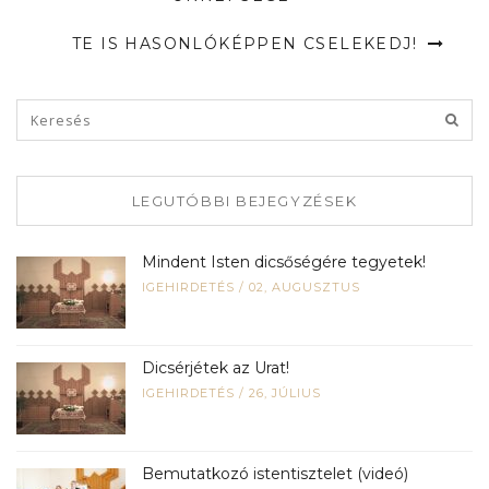
TE IS HASONLÓKÉPPEN CSELEKEDJ!
LEGUTÓBBI BEJEGYZÉSEK
Mindent Isten dicsőségére tegyetek!
IGEHIRDETÉS
/
02, AUGUSZTUS
Dicsérjétek az Urat!
IGEHIRDETÉS
/
26, JÚLIUS
Bemutatkozó istentisztelet (videó)