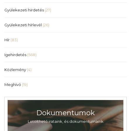
Gyülekezeti hirdetés
(27)
Gyülekezeti hírlevél
(26)
Hír
(83)
Igehirdetés
(568)
Közlemény
(4)
Meghívó
(19)
Dokumentumok
Letölthető irataink, és dokumentumaink