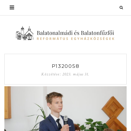
P1320058
Közzétéve:
2023. május 31.