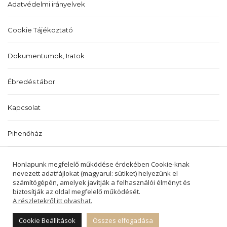
Adatvédelmi irányelvek
Cookie Tájékoztató
Dokumentumok, Iratok
Ébredés tábor
Kapcsolat
Pihenőház
Történetünk
Honlapunk megfelelő működése érdekében Cookie-knak
nevezett adatfájlokat (magyarul: sütiket) helyezünk el
számítógépén, amelyek javítják a felhasználói élményt és
biztosítják az oldal megfelelő működését.
A részletekről itt olvashat.
2022 © BALATONALMÁDI ÉS BALATONFŰZFŐI
REFORMÁTUS EGYHÁZKÖZSÉGEK -
Cookie Beállítások
Összes elfogadása
MINDEN JOG FENNTARTVA.