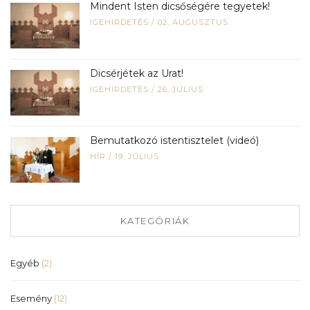
Mindent Isten dicsőségére tegyetek!
IGEHIRDETÉS
/
02, AUGUSZTUS
Dicsérjétek az Urat!
IGEHIRDETÉS
/
26, JÚLIUS
Bemutatkozó istentisztelet (videó)
HÍR
/
19, JÚLIUS
KATEGÓRIÁK
Egyéb
(2)
Esemény
(12)