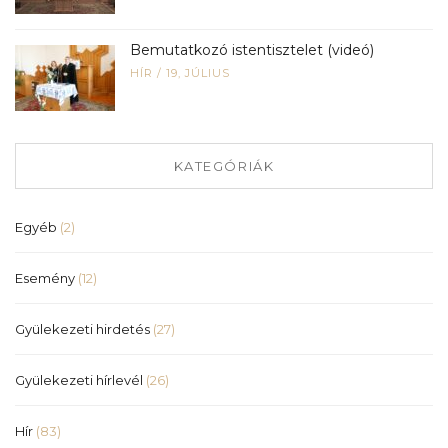
Bemutatkozó istentisztelet (videó)
HÍR
/
19, JÚLIUS
KATEGÓRIÁK
Egyéb
(2)
Esemény
(12)
Gyülekezeti hirdetés
(27)
Gyülekezeti hírlevél
(26)
Hír
(83)