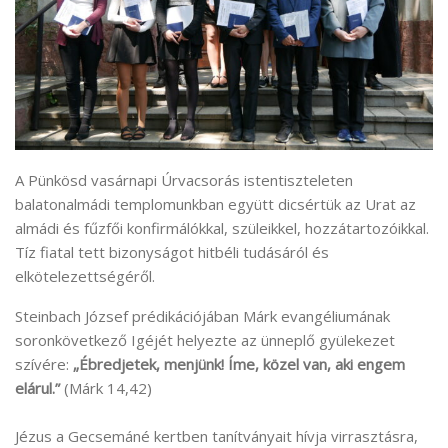
A Pünkösd vasárnapi Úrvacsorás istentiszteleten
balatonalmádi templomunkban együtt dicsértük az Urat az
almádi és fűzfői konfirmálókkal, szüleikkel, hozzátartozóikkal.
Tíz fiatal tett bizonyságot hitbéli tudásáról és
elkötelezettségéről.
Steinbach József prédikációjában Márk evangéliumának
soronkövetkező Igéjét helyezte az ünneplő gyülekezet
szívére:
„Ébredjetek, menjünk! Íme, közel van, aki engem
elárul.”
(Márk 14,42)
Jézus a Gecsemáné kertben tanítványait hívja virrasztásra,