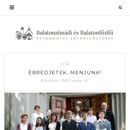
HÍR
ÉBREDJETEK, MENJÜNK!
Közzétéve:
2023. május 31.