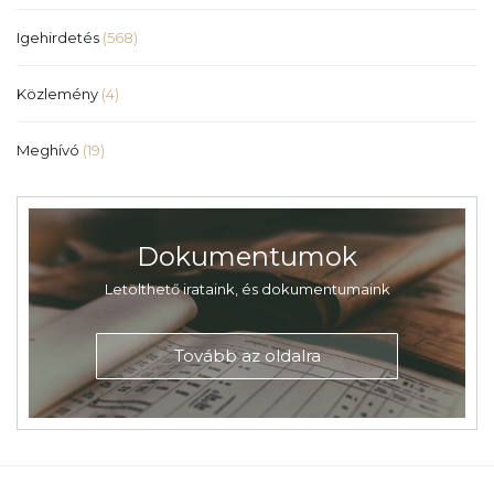
Igehirdetés
(568)
Közlemény
(4)
Meghívó
(19)
Dokumentumok
Letölthető irataink, és dokumentumaink
Tovább az oldalra