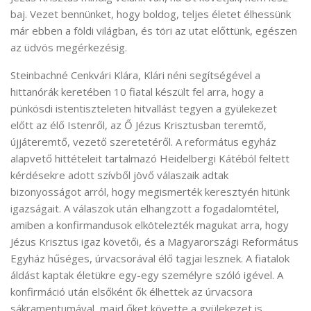
baj. Vezet bennünket, hogy boldog, teljes életet élhessünk
már ebben a földi világban, és töri az utat előttünk, egészen
az üdvös megérkezésig.
Steinbachné Cenkvári Klára, Klári néni segítségével a
hittanórák keretében 10 fiatal készült fel arra, hogy a
pünkösdi istentiszteleten hitvallást tegyen a gyülekezet
előtt az élő Istenről, az Ő Jézus Krisztusban teremtő,
újjáteremtő, vezető szeretetéről. A református egyház
alapvető hittételeit tartalmazó Heidelbergi Kátéból feltett
kérdésekre adott szívből jövő válaszaik adtak
bizonyosságot arról, hogy megismerték keresztyén hitünk
igazságait. A válaszok után elhangzott a fogadalomtétel,
amiben a konfirmandusok elkötelezték magukat arra, hogy
Jézus Krisztus igaz követői, és a Magyarországi Református
Egyház hűséges, úrvacsorával élő tagjai lesznek. A fiatalok
áldást kaptak életükre egy-egy személyre szóló igével. A
konfirmáció után elsőként ők élhettek az úrvacsora
sákramentumával, majd őket követte a gyülekezet is.