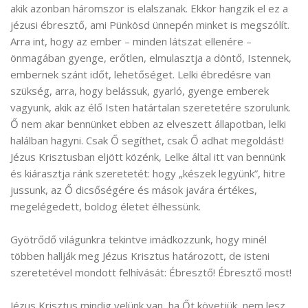
akik azonban háromszor is elalszanak. Ekkor hangzik el ez a
jézusi ébresztő, ami Pünkösd ünnepén minket is megszólít.
Arra int, hogy az ember – minden látszat ellenére –
önmagában gyenge, erőtlen, elmulasztja a döntő, Istennek,
embernek szánt időt, lehetőséget. Lelki ébredésre van
szükség, arra, hogy belássuk, gyarló, gyenge emberek
vagyunk, akik az élő Isten határtalan szeretetére szorulunk.
Ő nem akar bennünket ebben az elveszett állapotban, lelki
halálban hagyni. Csak Ő segíthet, csak Ő adhat megoldást!
Jézus Krisztusban eljött közénk, Lelke által itt van bennünk
és kiárasztja ránk szeretetét: hogy „készek legyünk”, hitre
jussunk, az Ő dicsőségére és mások javára értékes,
megelégedett, boldog életet élhessünk.
Gyötrődő világunkra tekintve imádkozzunk, hogy minél
többen hallják meg Jézus Krisztus határozott, de isteni
szeretetével mondott felhívását: Ébresztő! Ébresztő most!
Jézus Krisztus mindig velünk van, ha Őt követjük, nem lesz