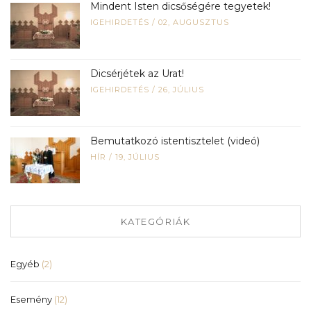
Mindent Isten dicsőségére tegyetek!
IGEHIRDETÉS
/
02, AUGUSZTUS
Dicsérjétek az Urat!
IGEHIRDETÉS
/
26, JÚLIUS
Bemutatkozó istentisztelet (videó)
HÍR
/
19, JÚLIUS
KATEGÓRIÁK
Egyéb
(2)
Esemény
(12)