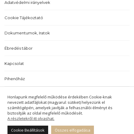
Adatvédelmi irányelvek
Cookie Tájékoztató
Dokumentumok, Iratok
Ébredés tábor
Kapcsolat
Pihenőház
Történetünk
Honlapunk megfelelő működése érdekében Cookie-knak
nevezett adatfájlokat (magyarul: sütiket) helyezünk el
számítógépén, amelyek javítják a felhasználói élményt és
biztosítják az oldal megfelelő működését.
A részletekről itt olvashat.
2022 © BALATONALMÁDI ÉS BALATONFŰZFŐI
REFORMÁTUS EGYHÁZKÖZSÉGEK -
Cookie Beállítások
Összes elfogadása
MINDEN JOG FENNTARTVA.