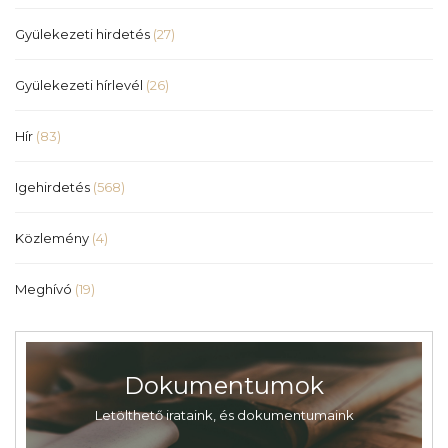
Gyülekezeti hirdetés
(27)
Gyülekezeti hírlevél
(26)
Hír
(83)
Igehirdetés
(568)
Közlemény
(4)
Meghívó
(19)
Dokumentumok
Letölthető irataink, és dokumentumaink