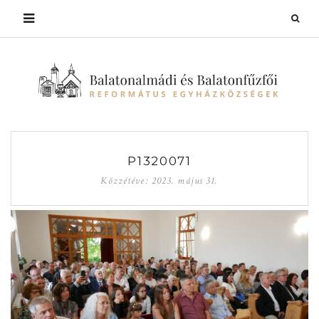
P1320071
Közzétéve:
2023. május 31.