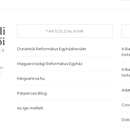
TÁRSOLDALAINK
Dunántúli Református Egyházkerület
A B
tört
Magyarországi Református Egyház
ss
A Ba
-
tört
Megvanirva.hu
Adat
Párperces Blog
Cook
Az Ige mellett
Dok