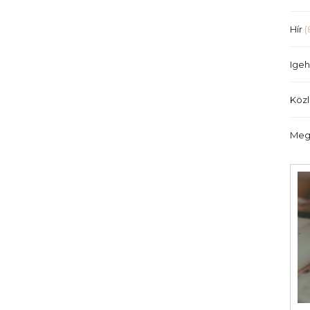
Hír
(
Igeh
Köz
Meg