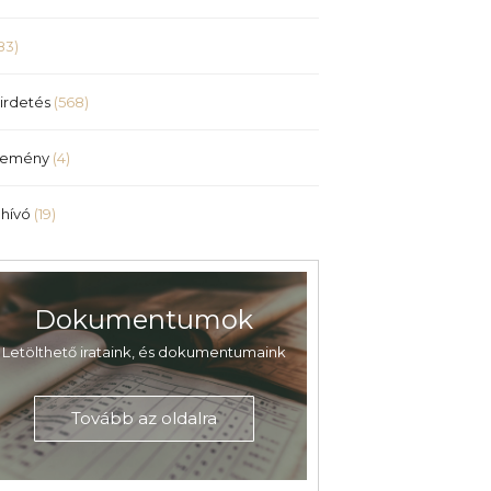
83)
irdetés
(568)
lemény
(4)
hívó
(19)
Dokumentumok
Letölthető irataink, és dokumentumaink
Tovább az oldalra