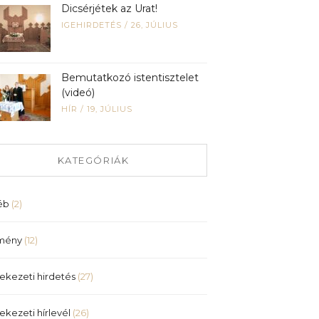
Dicsérjétek az Urat!
IGEHIRDETÉS
/
26, JÚLIUS
Bemutatkozó istentisztelet
(videó)
HÍR
/
19, JÚLIUS
KATEGÓRIÁK
éb
(2)
mény
(12)
ekezeti hirdetés
(27)
ekezeti hírlevél
(26)