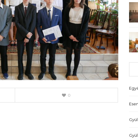
Egy
0
Ese
Gyül
Gyül