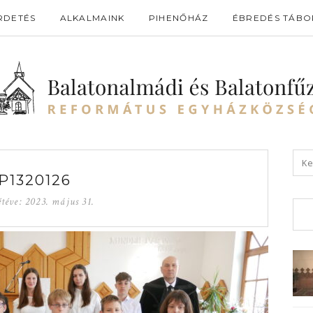
RDETÉS
ALKALMAINK
PIHENŐHÁZ
ÉBREDÉS TÁBO
P1320126
téve:
2023. május 31.