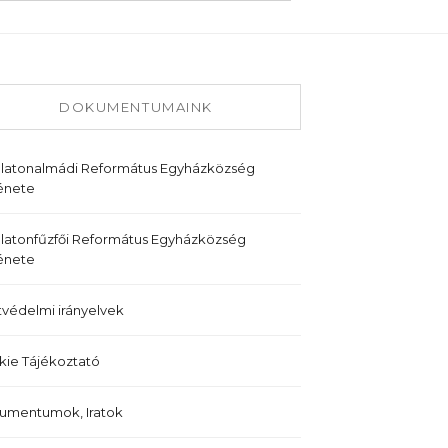
DOKUMENTUMAINK
alatonalmádi Református Egyházközség
énete
latonfűzfői Református Egyházközség
énete
védelmi irányelvek
ie Tájékoztató
umentumok, Iratok