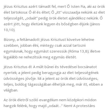
Jézus Krisztus azért támadt fel, mert Ő Isten Fia, aki az örök
élet birtokosa: Ő él és éltet; Ő „itt” visszaadja nekünk az élet
teljességét, „odaát” pedig örök életet ajándékoz nekünk. Ő
azért jött, hogy életünk legyen és bőségben éljünk (János
10,10).
Bizony, a feltámadott Jézus Krisztust követve lehetne
szebben, jobban élni, mintegy csak azzal tartozni
egymásnak, hogy egymást szeressük (Róma 13,8); illetve
legalább ne nehezítsük meg egymás életét.
Jézus Krisztus él: A múlt bűnei és tévedései bocsánatot
nyertek; a jelent pedig beragyogja az élet teljességének
üdvösséges jövője. Mi a jelent az örök élet üdvösséges,
teljes, boldog tágasságában élhetjük meg, már itt, ebben a
világban.
Az örök életről szóló evangélium nem középkori módon
hangzik felénk, hogy majd „odaát…” Nem! A protestáns