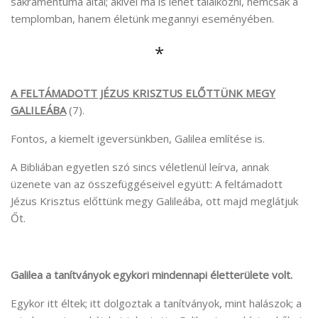
sákramentuma által; akivel ma is lehet találkozni, nemcsak a
templomban, hanem életünk megannyi eseményében.
*
A FELTÁMADOTT JÉZUS KRISZTUS ELŐTTÜNK MEGY
GALILEÁBA
(7).
Fontos, a kiemelt igeversünkben, Galilea említése is.
A Bibliában egyetlen szó sincs véletlenül leírva, annak
üzenete van az összefüggéseivel együtt: A feltámadott
Jézus Krisztus előttünk megy Galileába, ott majd meglátjuk
Őt.
Galilea a tanítványok egykori mindennapi életterülete volt.
Egykor itt éltek; itt dolgoztak a tanítványok, mint halászok; a