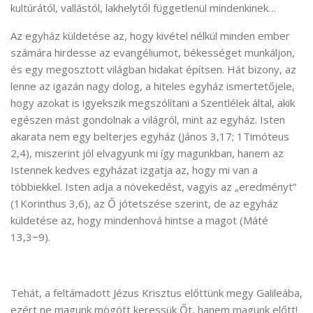
kultúrától, vallástól, lakhelytől függetlenül mindenkinek…
Az egyház küldetése az, hogy kivétel nélkül minden ember
számára hirdesse az evangéliumot, békességet munkáljon,
és egy megosztott világban hidakat építsen. Hát bizony, az
lenne az igazán nagy dolog, a hiteles egyház ismertetőjele,
hogy azokat is igyekszik megszólítani a Szentlélek által, akik
egészen mást gondolnak a világról, mint az egyház. Isten
akarata nem egy belterjes egyház (János 3,17; 1Timóteus
2,4), miszerint jól elvagyunk mi így magunkban, hanem az
Istennek kedves egyházat izgatja az, hogy mi van a
többiekkel. Isten adja a növekedést, vagyis az „eredményt”
(1Korinthus 3,6), az Ő jótetszése szerint, de az egyház
küldetése az, hogy mindenhová hintse a magot (Máté
13,3−9).
Tehát, a feltámadott Jézus Krisztus előttünk megy Galileába,
ezért ne magunk mögött keressük Őt, hanem magunk előtt!