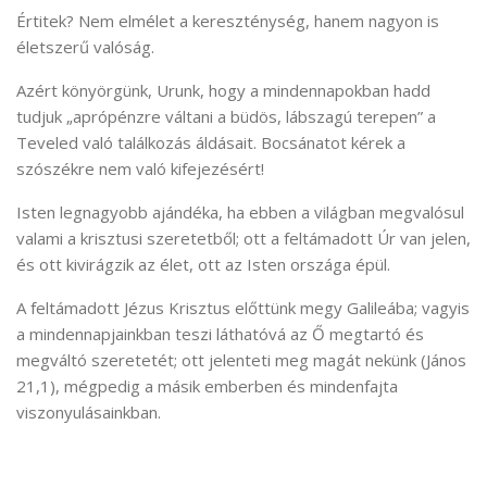
Értitek? Nem elmélet a kereszténység, hanem nagyon is
életszerű valóság.
Azért könyörgünk, Urunk, hogy a mindennapokban hadd
tudjuk „aprópénzre váltani a büdös, lábszagú terepen” a
Teveled való találkozás áldásait. Bocsánatot kérek a
szószékre nem való kifejezésért!
Isten legnagyobb ajándéka, ha ebben a világban megvalósul
valami a krisztusi szeretetből; ott a feltámadott Úr van jelen,
és ott kivirágzik az élet, ott az Isten országa épül.
A feltámadott Jézus Krisztus előttünk megy Galileába; vagyis
a mindennapjainkban teszi láthatóvá az Ő megtartó és
megváltó szeretetét; ott jelenteti meg magát nekünk (János
21,1), mégpedig a másik emberben és mindenfajta
viszonyulásainkban.