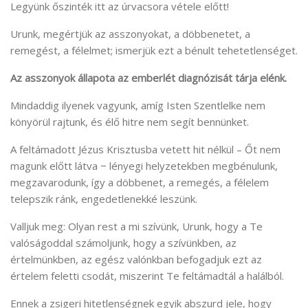
Legyünk őszinték itt az úrvacsora vétele előtt!
Urunk, megértjük az asszonyokat, a döbbenetet, a
remegést, a félelmet; ismerjük ezt a bénult tehetetlenséget.
Az asszonyok állapota az emberlét diagnózisát tárja elénk.
Mindaddig ilyenek vagyunk, amíg Isten Szentlelke nem
könyörül rajtunk, és élő hitre nem segít bennünket.
A feltámadott Jézus Krisztusba vetett hit nélkül – Őt nem
magunk előtt látva − lényegi helyzetekben megbénulunk,
megzavarodunk, így a döbbenet, a remegés, a félelem
telepszik ránk, engedetlenekké leszünk.
Valljuk meg: Olyan rest a mi szívünk, Urunk, hogy a Te
valóságoddal számoljunk, hogy a szívünkben, az
értelmünkben, az egész valónkban befogadjuk ezt az
értelem feletti csodát, miszerint Te feltámadtál a halálból.
Ennek a zsigeri hitetlenségnek egyik abszurd jele, hogy