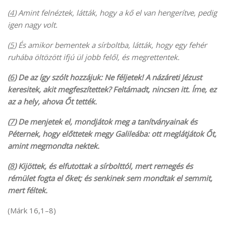
(
4
) Amint felnéztek, látták, hogy a kő el van hengerítve, pedig
igen nagy volt.
(
5
) És amikor bementek a sírboltba, látták, hogy egy fehér
ruhába öltözött ifjú ül jobb felől, és megrettentek.
(
6
) De az így szólt hozzájuk: Ne féljetek! A názáreti Jézust
keresitek, akit megfeszítettek? Feltámadt, nincsen itt. Íme, ez
az a hely, ahova Őt tették.
(
7
) De menjetek el, mondjátok meg a tanítványainak és
Péternek, hogy előttetek megy Galileába: ott meglátjátok Őt,
amint megmondta nektek.
(
8
) Kijöttek, és elfutottak a sírbolttól, mert remegés és
rémület fogta el őket; és senkinek sem mondtak el semmit,
mert féltek.
(Márk 16,1–8)