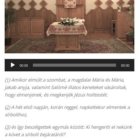
Audió
00:00
00:00
lejátszó
(
1
) Amikor elmúlt a szombat, a magdalai Mária és Mária,
Jakab anyja, valamint Salómé illatos keneteket vásároltak,
hogy elmenjenek, és megkenjék Jézus holttestét.
(
2
) A hét első napján, korán reggel, napkeltekor elmentek a
sírbolthoz,
(
3
) és így beszélgettek egymás között: Ki hengeríti el nekünk
a követ a sírbolt bejáratáról?