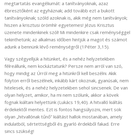
megtartatás evangéliumát: a tanítványoknak, azaz
ébresztőként az egyháznak; add tovább ezt a bukott
tanítványoknak; szóld azoknak is, akik még nem tanítványok;
hiszen a krisztusi örömhír egyetemes! Jézus Krisztus
üzenete mindenkinek szól! Mi mindenkire csak reménységgel
tekinthetünk; az alkalmas időben hintjük a magot és számot
adunk a bennünk lévő reménységről (1Péter 3,15).
Vagy szégyelljük a hitünket, és a nehéz helyzetekben
félreállunk, nem kockáztatunk? Persze nem arról van szó,
hogy mindig az Úrról meg a hitünkről kell beszélni. Akik
folyton erről beszélnek, inkább kárt okoznak, gyanúsak, nem
hitelesek, és a nehéz helyzetekben sehol sincsenek. De van
olyan helyzet, amikor, ha mi nem szólunk, akkor a kövek
fognak kiáltani helyettünk (Lukács 19,40). A hitvalló kiáltás
érdekektől mentes. Ezt is fontos hangsúlyozni, mert sok
olyan „hitvallónak tűnő” kiáltást hallok mostanában, amely
indulatból, sértettségből és gyarló érdekből fakad. Erre
sincs szükség!