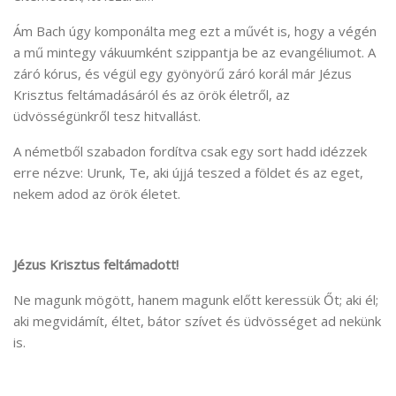
Ám Bach úgy komponálta meg ezt a művét is, hogy a végén
a mű mintegy vákuumként szippantja be az evangéliumot. A
záró kórus, és végül egy gyönyörű záró korál már Jézus
Krisztus feltámadásáról és az örök életről, az
üdvösségünkről tesz hitvallást.
A németből szabadon fordítva csak egy sort hadd idézzek
erre nézve: Urunk, Te, aki újjá teszed a földet és az eget,
nekem adod az örök életet.
Jézus Krisztus feltámadott!
Ne magunk mögött, hanem magunk előtt keressük Őt; aki él;
aki megvidámít, éltet, bátor szívet és üdvösséget ad nekünk
is.