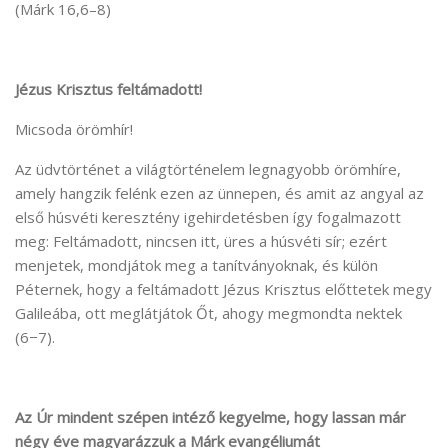
(Márk 16,6–8)
Jézus Krisztus feltámadott!
Micsoda örömhír!
Az üdvtörténet a világtörténelem legnagyobb örömhíre,
amely hangzik felénk ezen az ünnepen, és amit az angyal az
első húsvéti keresztény igehirdetésben így fogalmazott
meg: Feltámadott, nincsen itt, üres a húsvéti sír; ezért
menjetek, mondjátok meg a tanítványoknak, és külön
Péternek, hogy a feltámadott Jézus Krisztus előttetek megy
Galileába, ott meglátjátok Őt, ahogy megmondta nektek
(6−7).
Az Úr mindent szépen intéző kegyelme, hogy lassan már
négy éve magyarázzuk a Márk evangéliumát