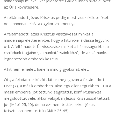
mindennapi munkájukat jelentette Galilea; innen hívta el őket
az Úr a követésére.
A feltámadott Jézus Krisztus pedig most visszaküldte őket
oda, ahonnan elhívta egykor valamennyit.
A feltámadott Jézus Krisztus visszavezet minket a
mindennapi élettereinkbe, hogy a hitünkkel áldássá legyünk
ott. A feltámadott Úr visszavisz minket a házasságunkba, a
családunk tagjaihoz, a munkatársaink közé, de a számunkra
legnehezebb emberek közé is.
A hit nem elmélet, hanem mindig gyakorlat; élet.
Ott, a feladataink között látjuk meg igazán a feltámadott
Urat (7), a másik emberben, akár egy ellenségünkben… Ha a
másik emberrel jót tettünk, segítettük, konfliktusainkat
megoldottuk vele, akkor valójában Jézus Krisztussal tettünk
jót (Máté 25,40); de ha ezt nem tettük, akkor Jézus
Krisztussal nem tettük (Máté 25,45).