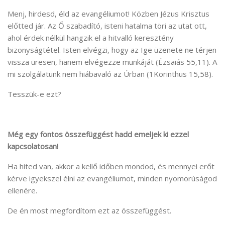
Menj, hirdesd, éld az evangéliumot! Közben Jézus Krisztus
előtted jár. Az Ő szabadító, isteni hatalma töri az utat ott,
ahol érdek nélkül hangzik el a hitvalló keresztény
bizonyságtétel. Isten elvégzi, hogy az Ige üzenete ne térjen
vissza üresen, hanem elvégezze munkáját (Ézsaiás 55,11). A
mi szolgálatunk nem hiábavaló az Úrban (1Korinthus 15,58).
Tesszük-e ezt?
Még egy fontos összefüggést hadd emeljek ki ezzel
kapcsolatosan!
Ha hited van, akkor a kellő időben mondod, és mennyei erőt
kérve igyekszel élni az evangéliumot, minden nyomorúságod
ellenére.
De én most megfordítom ezt az összefüggést.