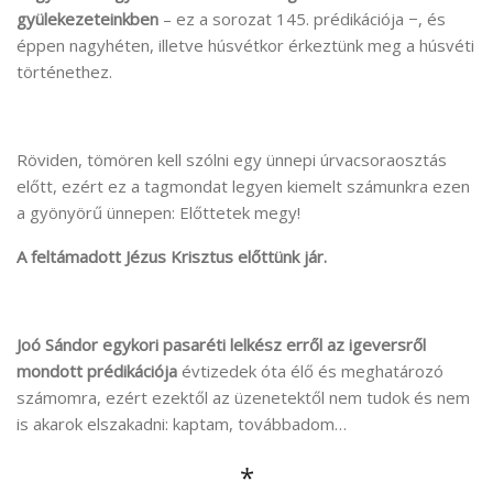
gyülekezeteinkben
– ez a sorozat 145. prédikációja −, és
éppen nagyhéten, illetve húsvétkor érkeztünk meg a húsvéti
történethez.
Röviden, tömören kell szólni egy ünnepi úrvacsoraosztás
előtt, ezért ez a tagmondat legyen kiemelt számunkra ezen
a gyönyörű ünnepen: Előttetek megy!
A feltámadott Jézus Krisztus előttünk jár.
Joó Sándor egykori pasaréti lelkész erről az igeversről
mondott prédikációja
évtizedek óta élő és meghatározó
számomra, ezért ezektől az üzenetektől nem tudok és nem
is akarok elszakadni: kaptam, továbbadom…
*