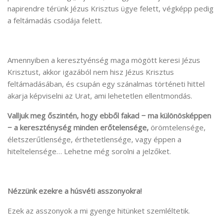
napirendre térünk Jézus Krisztus ügye felett, végképp pedig
a feltámadás csodája felett.
Amennyiben a keresztyénség maga mögött keresi Jézus
Krisztust, akkor igazából nem hisz Jézus Krisztus
feltámadásában, és csupán egy szánalmas történeti hittel
akarja képviselni az Urat, ami lehetetlen ellentmondás.
Valljuk meg őszintén, hogy ebből fakad − ma különösképpen
− a kereszténység minden erőtelensége,
örömtelensége,
életszerűtlensége, érthetetlensége, vagy éppen a
hiteltelensége… Lehetne még sorolni a jelzőket.
Nézzünk ezekre a húsvéti asszonyokra!
Ezek az asszonyok a mi gyenge hitünket szemléltetik.