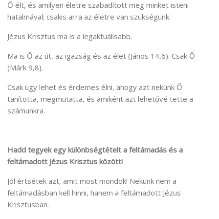
Ő élt, és amilyen életre szabadított meg minket isteni
hatalmával; csakis arra az életre van szükségünk.
Jézus Krisztus ma is a legaktuálisabb.
Ma is Ő az út, az igazság és az élet (János 14,6). Csak Ő
(Márk 9,8).
Csak úgy lehet és érdemes élni, ahogy azt nekünk Ő
tanította, megmutatta, és amiként azt lehetővé tette a
számunkra.
Hadd tegyek egy különbségtételt a feltámadás és a
feltámadott Jézus Krisztus között!
Jól értsétek azt, amit most mondok! Nekünk nem a
feltámadásban kell hinni, hanem a feltámadott Jézus
Krisztusban.