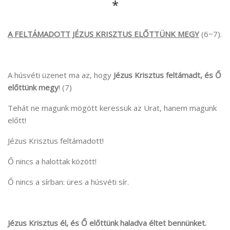
*
A FELTÁMADOTT JÉZUS KRISZTUS ELŐTTÜNK MEGY
(6−7).
A húsvéti üzenet ma az, hogy
Jézus Krisztus feltámadt, és Ő
előttünk megy
! (7)
Tehát ne magunk mögött keressük az Urat, hanem magunk
előtt!
Jézus Krisztus feltámadott!
Ő nincs a halottak között!
Ő nincs a sírban: üres a húsvéti sír.
Jézus Krisztus él, és Ő előttünk haladva éltet bennünket.