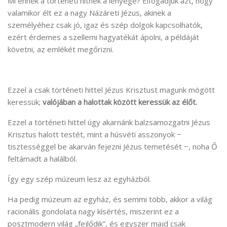
Mi ennek a történeti hitnek a lényege? Elfogadjuk azt, hogy
valamikor élt ez a nagy Názáreti Jézus, akinek a
személyéhez csak jó, igaz és szép dolgok kapcsolhatók,
ezért érdemes a szellemi hagyatékát ápolni, a példáját
követni, az emlékét megőrizni.
Ezzel a csak történeti hittel Jézus Krisztust magunk mögött
keressük;
valójában a halottak között keressük az élőt.
Ezzel a történeti hittel úgy akarnánk balzsamozgatni Jézus
Krisztus halott testét, mint a húsvéti asszonyok −
tisztességgel be akarván fejezni Jézus temetését −, noha Ő
feltámadt a halálból.
Így egy szép múzeum lesz az egyházból.
Ha pedig múzeum az egyház, és semmi több, akkor a világ
racionális gondolata nagy kísértés, miszerint ez a
posztmodern világ „fejlődik”, és egyszer majd csak