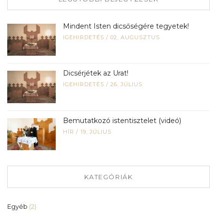
Mindent Isten dicsőségére tegyetek!
IGEHIRDETÉS
/
02, AUGUSZTUS
Dicsérjétek az Urat!
IGEHIRDETÉS
/
26, JÚLIUS
Bemutatkozó istentisztelet (videó)
HÍR
/
19, JÚLIUS
KATEGÓRIÁK
Egyéb
(2)