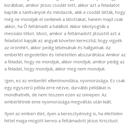
korábban, amikor Jézus csodát tett, akkor azt a feladatot
kapták a tanítványok és mindazok, akik a csodát látták, hogy
még ne mondják el senkinek a látottakat, hanem majd csak
akkor, ha Ő feltámadt a halálból. Akkor kikotyogták a
messiási titkot. Most, amikor a feltámadott Jézustól azt a
feladatot kapják az angyali követen keresztül, hogy vigyék
az örömhírt, akkor pedig lebénulnak és hallgatnak. Az
emberlét engedetlen és tehetetlen abszurditása: Amikor az
a feladat, hogy ne mondjuk, akkor mondjuk; amikor pedig az
a feladat, hogy mondjuk, akkor meg nem mondjuk.
Igen, ez az emberlét ellentmondása, nyomorúsága. Ez csak
egy egyszerű példa erre nézve, durvább példákat is
mondhatnék, de nem teszem ezen az ünnepen. Az
emberlétnek eme nyomorúsága megváltás után kiált.
Ilyen az emberi élet, ilyen a keresztyénség is, ha élettelen
hittel maga mögött keresi a feltámadott Jézus Krisztust.