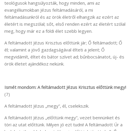
teológusok hangsúlyozták, hogy minden, ami az
evangéliumokban Jézus feltámadásáról, a mi
feltámadásunkról és az örök életről elhangzik az ezért az
életért is megszólal; sőt, első renden ezért az életért szólal
meg, hogy már ez a földi élet szebb legyen.
A feltámadott Jézus Krisztus előttünk jár; Ő feltámadott; Ő
él; valamint a jövő gazdagságával élteti a jelent; Ő
megvidámít, éltet és bátor szívet ad; bűnbocsánatot, új- és
örök életet ajándékoz nekünk.
Ismét mondom: A feltámadott Jézus Krisztus előttünk megy!
(7)
A feltámadott Jézus „megy”, él, cselekszik.
A feltámadott Jézus „előttünk megy”, vezet bennünket és
töri az utat előttünk. Milyen jó ezt tudni! A feltámadott Úr a