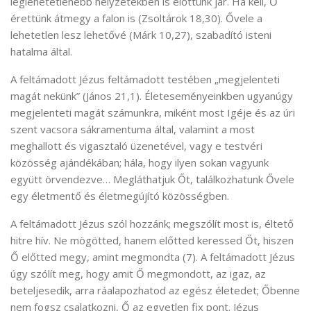
leglehetetlenebb helyzetekben is előttünk jár. Ha kell, Ő
érettünk átmegy a falon is (Zsoltárok 18,30). Ővele a
lehetetlen lesz lehetővé (Márk 10,27), szabadító isteni
hatalma által.
A feltámadott Jézus feltámadott testében „megjelenteti
magát nekünk” (János 21,1). Életeseményeinkben ugyanúgy
megjelenteti magát számunkra, miként most Igéje és az úri
szent vacsora sákramentuma által, valamint a most
meghallott és vigasztaló üzenetével, vagy e testvéri
közösség ajándékában; hála, hogy ilyen sokan vagyunk
együtt örvendezve… Megláthatjuk Őt, találkozhatunk Ővele
egy életmentő és életmegújító közösségben.
A feltámadott Jézus szól hozzánk; megszólít most is, éltető
hitre hív. Ne mögötted, hanem előtted keressed Őt, hiszen
Ő előtted megy, amint megmondta (7). A feltámadott Jézus
úgy szólít meg, hogy amit Ő megmondott, az igaz, az
beteljesedik, arra ráalapozhatod az egész életedet; Őbenne
nem fogsz csalatkozni, Ő az egyetlen fix pont. Jézus