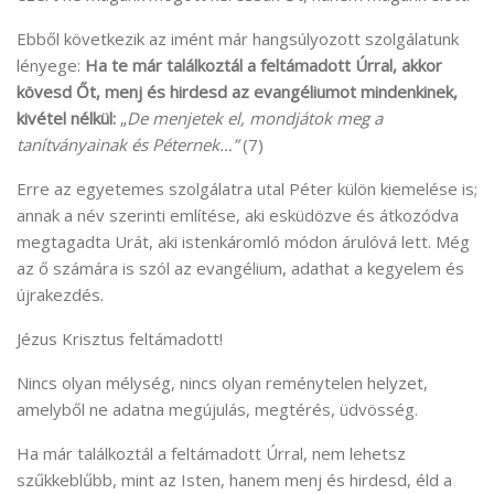
Ebből következik az imént már hangsúlyozott szolgálatunk
lényege:
Ha te már találkoztál a feltámadott Úrral, akkor
kövesd Őt, menj és hirdesd az evangéliumot mindenkinek,
kivétel nélkül:
„
De menjetek el, mondjátok meg a
tanítványainak és Péternek…”
(7)
Erre az egyetemes szolgálatra utal Péter külön kiemelése is;
annak a név szerinti említése, aki esküdözve és átkozódva
megtagadta Urát, aki istenkáromló módon árulóvá lett. Még
az ő számára is szól az evangélium, adathat a kegyelem és
újrakezdés.
Jézus Krisztus feltámadott!
Nincs olyan mélység, nincs olyan reménytelen helyzet,
amelyből ne adatna megújulás, megtérés, üdvösség.
Ha már találkoztál a feltámadott Úrral, nem lehetsz
szűkkeblűbb, mint az Isten, hanem menj és hirdesd, éld a