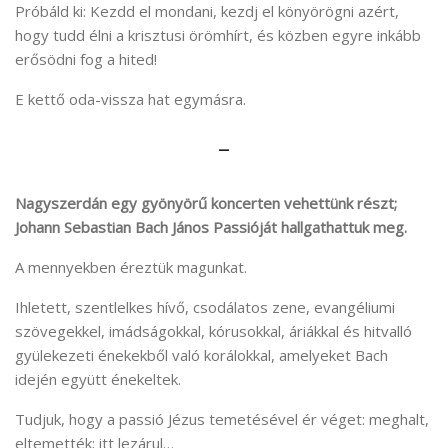
Próbáld ki: Kezdd el mondani, kezdj el könyörögni azért,
hogy tudd élni a krisztusi örömhírt, és közben egyre inkább
erősödni fog a hited!
E kettő oda-vissza hat egymásra.
–
Nagyszerdán egy gyönyörű koncerten vehettünk részt;
Johann Sebastian Bach János Passióját hallgathattuk meg.
A mennyekben éreztük magunkat.
Ihletett, szentlelkes hívő, csodálatos zene, evangéliumi
szövegekkel, imádságokkal, kórusokkal, áriákkal és hitvalló
gyülekezeti énekekből való korálokkal, amelyeket Bach
idején együtt énekeltek.
Tudjuk, hogy a passió Jézus temetésével ér véget: meghalt,
eltemették; itt lezárul…