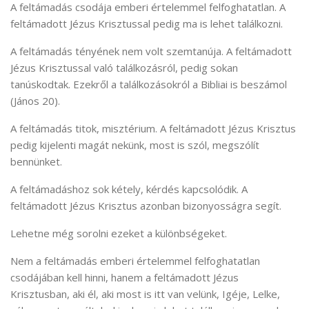
A feltámadás csodája emberi értelemmel felfoghatatlan. A
feltámadott Jézus Krisztussal pedig ma is lehet találkozni.
A feltámadás tényének nem volt szemtanúja. A feltámadott
Jézus Krisztussal való találkozásról, pedig sokan
tanúskodtak. Ezekről a találkozásokról a Bibliai is beszámol
(János 20).
A feltámadás titok, misztérium. A feltámadott Jézus Krisztus
pedig kijelenti magát nekünk, most is szól, megszólít
bennünket.
A feltámadáshoz sok kétely, kérdés kapcsolódik. A
feltámadott Jézus Krisztus azonban bizonyosságra segít.
Lehetne még sorolni ezeket a különbségeket.
Nem a feltámadás emberi értelemmel felfoghatatlan
csodájában kell hinni, hanem a feltámadott Jézus
Krisztusban, aki él, aki most is itt van velünk, Igéje, Lelke,