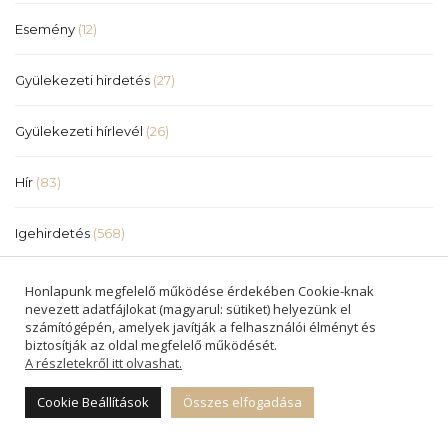
Esemény
(12)
Gyülekezeti hirdetés
(27)
Gyülekezeti hírlevél
(26)
Hír
(83)
Igehirdetés
(568)
Közlemény
(4)
Honlapunk megfelelő működése érdekében Cookie-knak
nevezett adatfájlokat (magyarul: sütiket) helyezünk el
számítógépén, amelyek javítják a felhasználói élményt és
Meghívó
(19)
biztosítják az oldal megfelelő működését.
A részletekről itt olvashat.
Cookie Beállítások
Összes elfogadása
Dokumentumok