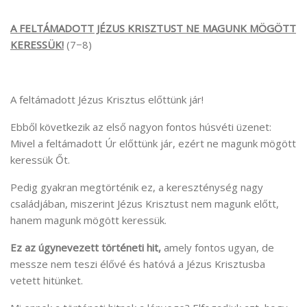
A FELTÁMADOTT JÉZUS KRISZTUST NE MAGUNK MÖGÖTT
KERESSÜK!
(7−8)
A feltámadott Jézus Krisztus előttünk jár!
Ebből következik az első nagyon fontos húsvéti üzenet:
Mivel a feltámadott Úr előttünk jár, ezért ne magunk mögött
keressük Őt.
Pedig gyakran megtörténik ez, a kereszténység nagy
családjában, miszerint Jézus Krisztust nem magunk előtt,
hanem magunk mögött keressük.
Ez az úgynevezett történeti hit,
amely fontos ugyan, de
messze nem teszi élővé és hatóvá a Jézus Krisztusba
vetett hitünket.