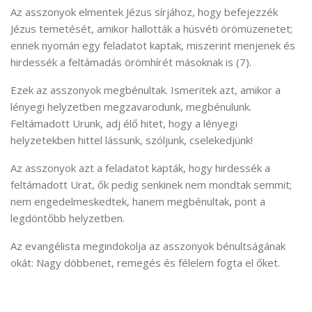
Az asszonyok elmentek Jézus sírjához, hogy befejezzék
Jézus temetését, amikor hallották a húsvéti örömüzenetet;
ennek nyomán egy feladatot kaptak, miszerint menjenek és
hirdessék a feltámadás örömhírét másoknak is (7).
Ezek az asszonyok megbénultak. Ismeritek azt, amikor a
lényegi helyzetben megzavarodunk, megbénulunk.
Feltámadott Urunk, adj élő hitet, hogy a lényegi
helyzetekben hittel lássunk, szóljunk, cselekedjünk!
Az asszonyok azt a feladatot kapták, hogy hirdessék a
feltámadott Urat, ők pedig senkinek nem mondtak semmit;
nem engedelmeskedtek, hanem megbénultak, pont a
legdöntőbb helyzetben.
Az evangélista megindokolja az asszonyok bénultságának
okát: Nagy döbbenet, remegés és félelem fogta el őket.