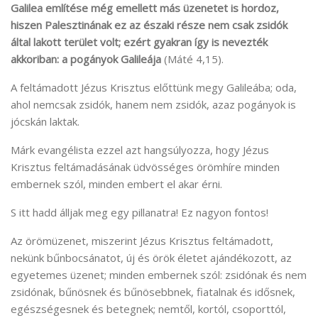
Galilea említése még emellett más üzenetet is hordoz,
hiszen Palesztinának ez az északi része nem csak zsidók
által lakott terület volt; ezért gyakran így is nevezték
akkoriban: a pogányok Galileája
(Máté 4,15).
A feltámadott Jézus Krisztus előttünk megy Galileába; oda,
ahol nemcsak zsidók, hanem nem zsidók, azaz pogányok is
jócskán laktak.
Márk evangélista ezzel azt hangsúlyozza, hogy Jézus
Krisztus feltámadásának üdvösséges örömhíre minden
embernek szól, minden embert el akar érni.
S itt hadd álljak meg egy pillanatra! Ez nagyon fontos!
Az örömüzenet, miszerint Jézus Krisztus feltámadott,
nekünk bűnbocsánatot, új és örök életet ajándékozott, az
egyetemes üzenet; minden embernek szól: zsidónak és nem
zsidónak, bűnösnek és bűnösebbnek, fiatalnak és idősnek,
egészségesnek és betegnek; nemtől, kortól, csoporttól,