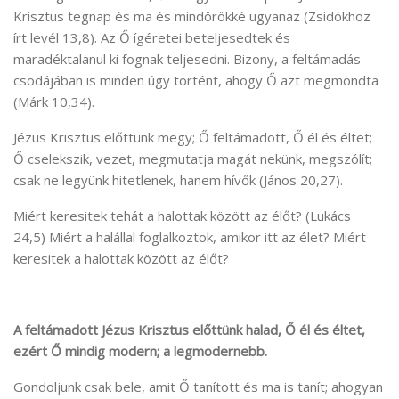
Krisztus tegnap és ma és mindörökké ugyanaz (Zsidókhoz
írt levél 13,8). Az Ő ígéretei beteljesedtek és
maradéktalanul ki fognak teljesedni. Bizony, a feltámadás
csodájában is minden úgy történt, ahogy Ő azt megmondta
(Márk 10,34).
Jézus Krisztus előttünk megy; Ő feltámadott, Ő él és éltet;
Ő cselekszik, vezet, megmutatja magát nekünk, megszólít;
csak ne legyünk hitetlenek, hanem hívők (János 20,27).
Miért keresitek tehát a halottak között az élőt? (Lukács
24,5) Miért a halállal foglalkoztok, amikor itt az élet? Miért
keresitek a halottak között az élőt?
A feltámadott Jézus Krisztus előttünk halad, Ő él és éltet,
ezért Ő mindig modern; a legmodernebb.
Gondoljunk csak bele, amit Ő tanított és ma is tanít; ahogyan