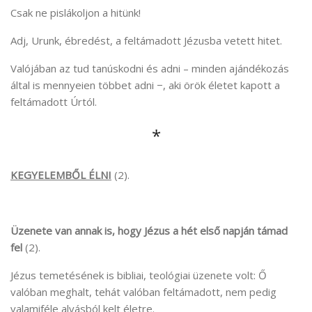
Csak ne pislákoljon a hitünk!
Adj, Urunk, ébredést, a feltámadott Jézusba vetett hitet.
Valójában az tud tanúskodni és adni – minden ajándékozás
által is mennyeien többet adni −, aki örök életet kapott a
feltámadott Úrtól.
*
KEGYELEMBŐL ÉLNI
(2).
Üzenete van annak is, hogy Jézus a hét első napján támad
fel
(2).
Jézus temetésének is bibliai, teológiai üzenete volt: Ő
valóban meghalt, tehát valóban feltámadott, nem pedig
valamiféle alvásból kelt életre.