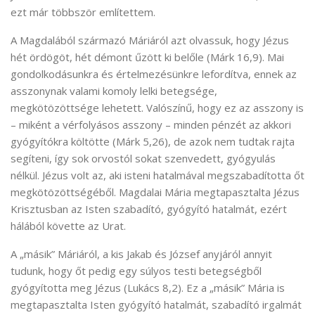
ezt már többször említettem.
A Magdalából származó Máriáról azt olvassuk, hogy Jézus
hét ördögöt, hét démont űzött ki belőle (Márk 16,9). Mai
gondolkodásunkra és értelmezésünkre lefordítva, ennek az
asszonynak valami komoly lelki betegsége,
megkötözöttsége lehetett. Valószínű, hogy ez az asszony is
– miként a vérfolyásos asszony – minden pénzét az akkori
gyógyítókra költötte (Márk 5,26), de azok nem tudtak rajta
segíteni, így sok orvostól sokat szenvedett, gyógyulás
nélkül. Jézus volt az, aki isteni hatalmával megszabadította őt
megkötözöttségéből. Magdalai Mária megtapasztalta Jézus
Krisztusban az Isten szabadító, gyógyító hatalmát, ezért
hálából követte az Urat.
A „másik” Máriáról, a kis Jakab és József anyjáról annyit
tudunk, hogy őt pedig egy súlyos testi betegségből
gyógyította meg Jézus (Lukács 8,2). Ez a „másik” Mária is
megtapasztalta Isten gyógyító hatalmát, szabadító irgalmát