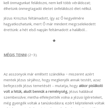
kell önmagunkat feláldozni, nem kell több véráldozat;
élhetünk önmegtagadó életet önfeláldozó élet nélkül.
Jézus Krisztus feltámadott, így az Ő kegyelmére
hagyatkozhatunk, mert Ő már mindent megcselekedett
érettünk: a hét első napján feltámadott a halálból…
*
MÉGIS TENNI
(2−3).
Az asszonyok már említett szándéka − miszerint azért
mentek Jézus sírjához, hogy megkenjék annak testét, azaz
befejezzék Jézus temetését – mutatja, hogy
akkor pislákoló
volt a hitük, aludt bennük a reménység,
Jézus halálával
szembesülve; mintha elfelejtették volna a jézusi ígéreteket,
még gyengék voltak a tanúskodásra; ezért képtelenek voltak