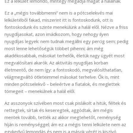
Ez a lelkület lemondó, mintegy megadja magát a halálnak.
Ez a „mégis továbbmenni” nem is a pótcselekvés mai
lelkületéből fakad, miszerint itt is fontoskodunk, ott is
fontoskodunk és szinte menekülünk a halál elől. Nézve a friss
nyugdíjasokat, azon imádkozom, hogy nehogy ilyen
nyugdíjas legyek: nem tudnak megállni egy percig sem; pedig
most lenne lehetőségük többet pihenni; ám még
akadékosabbak, másokat terhelők, életük nagy ügyét most
megvalósítani akarók. Az aktivitás nyugdíjas korban
életmentő, de nem így: a fontoskodó, megvalósíthatatlan,
világmegváltó ötleteimmel másokat terhelve. Ők is, mint
minden pótcselekvő – beleértve a fiatalok, és meglettek
tömegeit – menekülnek a halál elől.
Az asszonyok szívében most csak pislákolt a hitük, féltek és
rettegtek, sírtak és keseregtek, aggódtak, ám mégis
mentek tovább, tették az akkor megtehetőt, reménység
híján is reménységgel; ám ez a mégis tenni lelkülete nem az
egykedvű lemondás és nem is a mások vérét is kiszívó