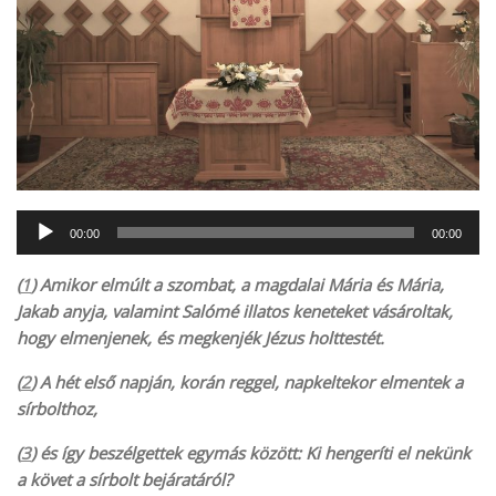
Audió
00:00
00:00
lejátszó
(
1
) Amikor elmúlt a szombat, a magdalai Mária és Mária,
Jakab anyja, valamint Salómé illatos keneteket vásároltak,
hogy elmenjenek, és megkenjék Jézus holttestét.
(
2
) A hét első napján, korán reggel, napkeltekor elmentek a
sírbolthoz,
(
3
) és így beszélgettek egymás között: Ki hengeríti el nekünk
a követ a sírbolt bejáratáról?