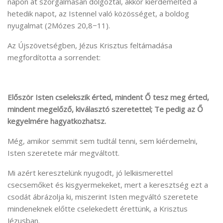
napon át szorgalmasan dolgoztál, akkor kiérdemelted a
hetedik napot, az Istennel való közösséget, a boldog
nyugalmat (2Mózes 20,8−11).
Az Újszövetségben, Jézus Krisztus feltámadása
megfordította a sorrendet:
Először Isten cselekszik érted, mindent Ő tesz meg érted,
mindent megelőző, kiválasztó szeretettel; Te pedig az Ő
kegyelmére hagyatkozhatsz.
Még, amikor semmit sem tudtál tenni, sem kiérdemelni,
Isten szeretete már megváltott.
Mi azért keresztelünk nyugodt, jó lelkiismerettel
csecsemőket és kisgyermekeket, mert a keresztség ezt a
csodát ábrázolja ki, miszerint Isten megváltó szeretete
mindeneknek előtte cselekedett érettünk, a Krisztus
Jézusban.