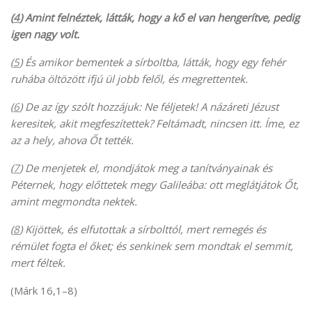
(
4
) Amint felnéztek, látták, hogy a kő el van hengerítve, pedig
igen nagy volt.
(
5
) És amikor bementek a sírboltba, látták, hogy egy fehér
ruhába öltözött ifjú ül jobb felől, és megrettentek.
(
6
) De az így szólt hozzájuk: Ne féljetek! A názáreti Jézust
keresitek, akit megfeszítettek? Feltámadt, nincsen itt. Íme, ez
az a hely, ahova Őt tették.
(
7
) De menjetek el, mondjátok meg a tanítványainak és
Péternek, hogy előttetek megy Galileába: ott meglátjátok Őt,
amint megmondta nektek.
(
8
) Kijöttek, és elfutottak a sírbolttól, mert remegés és
rémület fogta el őket; és senkinek sem mondtak el semmit,
mert féltek.
(Márk 16,1–8)