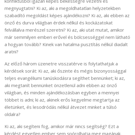
konfliktusból igazán képes békességre vezetni és
megnyugtatni? Ki az, aki a megoldhatatlan helyzetekben
szabadító megoldást képes ajándékozni? Ki az, aki ebben az
önző és durva világban érdek nélkül és kockázatokat
felvállalva merészel szeretni? Ki az, aki utat mutat, amikor
már semmilyen emberi erővel és bölcsességgel nem látható
a hogyan tovább? Kinek van hatalma pusztítás nélkül diadalt
aratni?
Az előző három üzenetre visszatérve is folytathatjuk a
kérdések sorát: Ki az, aki őszinte és mégis bizonyossággal
teljes evangéliumi tanúskodásra segíthet bennünket; ki az,
aki megtanít bennünket önzetlenül adni ebben az önző
világban, és minden ajándékozásban egyben a mennyei
többet is adni; ki az, akinek erős kegyelme megtartja az
életünket, és lesodródás nélkül átvezet minket a túlsó
oldalra?
Ki az, aki segíteni fog, amikor már nincs segítség? Ezt a
kérdést egyetlen ember sem spórolhatja meg magának.