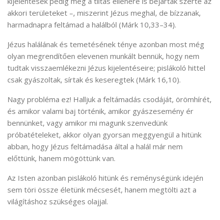
kijelentések pedig még a tiltás ellenére is bejárták szerte az
akkori területeket –, miszerint Jézus meghal, de bízzanak,
harmadnapra feltámad a halálból (Márk 10,33–34).
Jézus halálának és temetésének ténye azonban most még
olyan megrendítően elevenen munkált bennük, hogy nem
tudtak visszaemlékezni Jézus kijelentéseire; pislákoló hittel
csak gyászoltak, sírtak és keseregtek (Márk 16,10).
Nagy probléma ez! Halljuk a feltámadás csodáját, örömhírét,
és amikor valami baj történik, amikor gyászesemény ér
bennünket, vagy amikor mi magunk szenvedünk
próbatételeket, akkor olyan gyorsan meggyengül a hitünk
abban, hogy Jézus feltámadása által a halál már nem
előttünk, hanem mögöttünk van.
Az Isten azonban pislákoló hitünk és reménységünk idején
sem töri össze életünk mécsesét, hanem megtölti azt a
világításhoz szükséges olajjal.