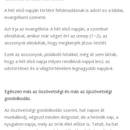
A hét első napján történt feltámadásnak is adott ez a bibliai,
evangéliumi üzenete.
Azt írja az evangélista: A hét első napján, a szombat
elmúltával, amikor már véget ért az ünnep (1−2), az
asszonyok elindultak, hogy megkenjék Jézus testét.
Ezek az asszonyok, pislákoló hitükkel, még át sem látták,
hogy a hét első napja milyen rendkívüli nappá lesz; az
üdvtörténet és a világtörténelem legnagyobb napjává.
Egészen más az ószövetségi és más az újszövetségi
gondolkodás.
Az ószövetségi gondolkodás szerint, hat napon át
munkálkodj, végezd minden dolgodat; de a hetedik nap, a
nyugalom napja, mely az örök élet előíze is. Tehát, ha hat