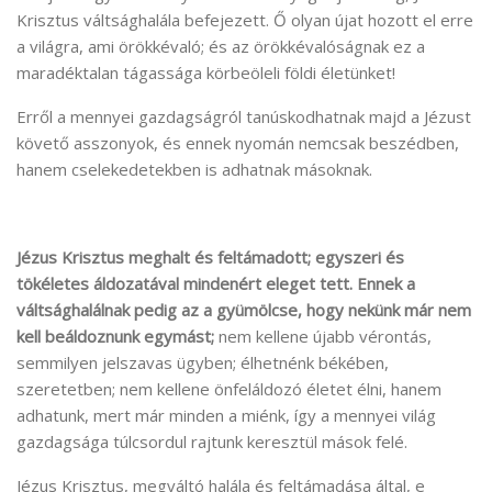
Krisztus váltsághalála befejezett. Ő olyan újat hozott el erre
a világra, ami örökkévaló; és az örökkévalóságnak ez a
maradéktalan tágassága körbeöleli földi életünket!
Erről a mennyei gazdagságról tanúskodhatnak majd a Jézust
követő asszonyok, és ennek nyomán nemcsak beszédben,
hanem cselekedetekben is adhatnak másoknak.
Jézus Krisztus meghalt és feltámadott; egyszeri és
tökéletes áldozatával mindenért eleget tett. Ennek a
váltsághalálnak pedig az a gyümölcse, hogy nekünk már nem
kell beáldoznunk egymást;
nem kellene újabb vérontás,
semmilyen jelszavas ügyben; élhetnénk békében,
szeretetben; nem kellene önfeláldozó életet élni, hanem
adhatunk, mert már minden a miénk, így a mennyei világ
gazdagsága túlcsordul rajtunk keresztül mások felé.
Jézus Krisztus, megváltó halála és feltámadása által, e