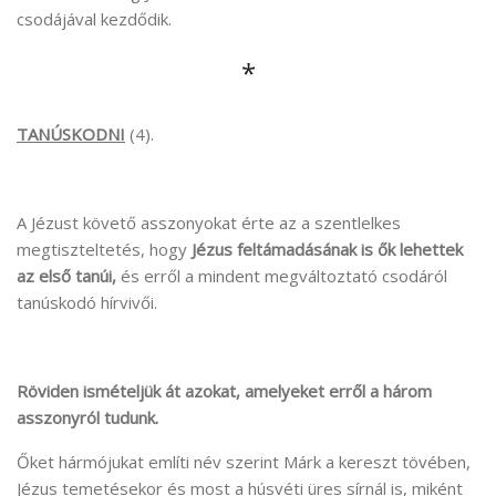
csodájával kezdődik.
*
TANÚSKODNI
(4).
A Jézust követő asszonyokat érte az a szentlelkes
megtiszteltetés, hogy
Jézus feltámadásának is ők lehettek
az első tanúi,
és erről a mindent megváltoztató csodáról
tanúskodó hírvivői.
Röviden ismételjük át azokat, amelyeket erről a három
asszonyról tudunk.
Őket hármójukat említi név szerint Márk a kereszt tövében,
Jézus temetésekor és most a húsvéti üres sírnál is, miként