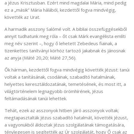
a Jézus Krisztusban. Ezért mind magdalai Mária, mind pedig
ez a „másik” Mária hálából, kezdettől fogva mindvégig,
követték az Urat.
A harmadik asszony Salómé volt. A bibliai összefüggésekből
annyit tudhatunk meg róla – őt csak Márk evangélista említi
meg név szerint –, hogy ő lehetett Zebedeus fiainak, a
tizenkettes tanítványi körhöz tartozó Jakabnak és Jánosnak
az anyja (Máté 20,20; Máté 27,56).
Ők hárman, kezdettől fogva mindvégig követték Jézust: tanúi
voltak a tanításának, csodáinak, szabadító hatalmának,
helyettes keresztáldozatának, temetésének, és most itt, a
világtörténelem legnagyobb örömhírének, Jézus
feltámadásának tanúi lehettek.
Tehát, ezek az asszonyok hitben járó asszonyok voltak;
megtapasztalták Jézus szabadító hatalmát, követték Jézust,
a vagyonukból áldoztak Jézus szolgálatának támogatására,
ténylegesen is segítették az Úr szolgálatát, hogy Ő csak az