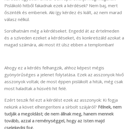
Pislákoló hitből fakadnak ezek a kérdések? Nem baj, mert
őszinték és emberiek. Aki így kérdez és kiált, az nem marad
válasz nélkül.
Sorolhatnám még a kérdéseket. Engedd át az értelmeden
és a szíveden ezeket a kérdéseket, és konkretizáld azokat a
magad számára, aki most itt ülsz ebben a templomban!
Ahogy ez a kérdés felhangzik, ahhoz képest mégis
gyönyörűséges a jelenet folytatása. Ezek az asszonyok hívő
asszonyok voltak; de most éppen pislákolt a hitük, még csak
most haladtak a húsvéti hit felé.
Ezért teszik fel ezt a kérdést ezek az asszonyok: Ki fogja
nekünk a követ elhengeríteni a sírbolt szájáról?
Félnek, nem
tudják a megoldást; de nem állnak meg, hanem mennek
tovább, azzal a reménységgel, hogy az Isten majd
cselekedni fog.