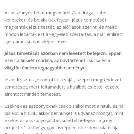
Az asszonyok tehát megvásárolták a drága, illatos
keneteket, és be akarták fejezni Jézus temetését:
megkenték Jézus testét, az előírások szerint, és méltó
módon lezárták ezt a kegyeleti szertartás, a már említett
igei parancsnak is eleget téve.
Jézus temetését azonban nem lehetett befejezni.
Éppen
ezért a húsvét csodája, az üdvtörténet csúcsa és a
világtörténelem legnagyobb eseménye.
Jézus Krisztus „elrontotta” a saját, szépen megrendezett
temetését, mert feltámadott a halálból; és ettől kezdve
elrontott minden temetést.
Ezeknek az asszonyoknak csak pislákol most a hitük, és ha
pislákol a hitünk, akkor bennünket is ugyanaz mozgat, mint
ezeket az asszonyokat: becsülettel befejezni a „régi
projektet”, aztán gyógyulásképpen elkezdeni valami újat.