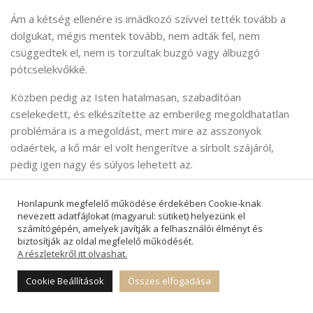
Ám a kétség ellenére is imádkozó szívvel tették tovább a
dolgukat, mégis mentek tovább, nem adták fel, nem
csüggedtek el, nem is torzultak buzgó vagy álbuzgó
pótcselekvőkké.
Közben pedig az Isten hatalmasan, szabadítóan
cselekedett, és elkészítette az emberileg megoldhatatlan
problémára is a megoldást, mert mire az asszonyok
odaértek, a kő már el volt hengerítve a sírbolt szájáról,
pedig igen nagy és súlyos lehetett az.
Hányszor megtapasztaltam ezt a csodát én magam is,
Honlapunk megfelelő működése érdekében Cookie-knak
amikor emberileg nem láttam a megoldást, de naponta
nevezett adatfájlokat (magyarul: sütiket) helyezünk el
elkérve és kapva a mennyei erőt, haladtam tovább az Úr
számítógépén, amelyek javítják a felhasználói élményt és
biztosítják az oldal megfelelő működését.
követésében, és az Úr cselekedett, előttem járt, új utakat
A részletekről itt olvashat.
nyitott, szabadítást, megoldást adott, csodákat cselekedett;
aggodalmaskodásomat pedig megszégyenítette.
Cookie Beállítások
Összes elfogadása
–