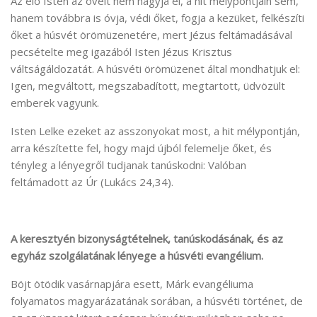
Az élő Isten az övéit nem hagyja el, a hit mélypontjain sem,
hanem továbbra is óvja, védi őket, fogja a kezüket, felkészíti
őket a húsvét örömüzenetére, mert Jézus feltámadásával
pecsételte meg igazából Isten Jézus Krisztus
váltságáldozatát. A húsvéti örömüzenet által mondhatjuk el:
Igen, megváltott, megszabadított, megtartott, üdvözült
emberek vagyunk.
Isten Lelke ezeket az asszonyokat most, a hit mélypontján,
arra készítette fel, hogy majd újból felemelje őket, és
tényleg a lényegről tudjanak tanúskodni: Valóban
feltámadott az Úr (Lukács 24,34).
A keresztyén bizonyságtételnek, tanúskodásának, és az
egyház szolgálatának lényege a húsvéti evangélium.
Böjt ötödik vasárnapjára esett, Márk evangéliuma
folyamatos magyarázatának sorában, a húsvéti történet, de