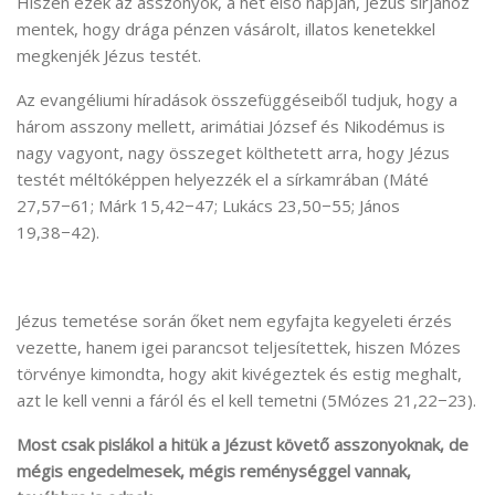
Hiszen ezek az asszonyok, a hét első napján, Jézus sírjához
mentek, hogy drága pénzen vásárolt, illatos kenetekkel
megkenjék Jézus testét.
Az evangéliumi híradások összefüggéseiből tudjuk, hogy a
három asszony mellett, arimátiai József és Nikodémus is
nagy vagyont, nagy összeget költhetett arra, hogy Jézus
testét méltóképpen helyezzék el a sírkamrában (Máté
27,57−61; Márk 15,42−47; Lukács 23,50−55; János
19,38−42).
Jézus temetése során őket nem egyfajta kegyeleti érzés
vezette, hanem igei parancsot teljesítettek, hiszen Mózes
törvénye kimondta, hogy akit kivégeztek és estig meghalt,
azt le kell venni a fáról és el kell temetni (5Mózes 21,22−23).
Most csak pislákol a hitük a Jézust követő asszonyoknak, de
mégis engedelmesek, mégis reménységgel vannak,