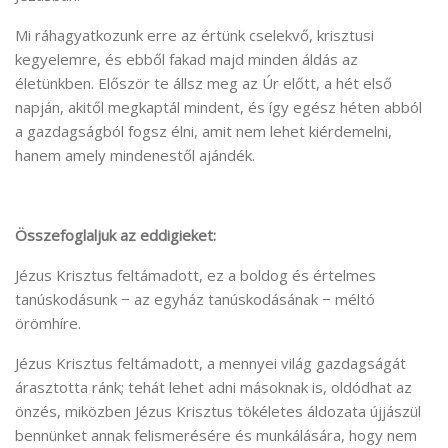
Mi ráhagyatkozunk erre az értünk cselekvő, krisztusi
kegyelemre, és ebből fakad majd minden áldás az
életünkben. Először te állsz meg az Úr előtt, a hét első
napján, akitől megkaptál mindent, és így egész héten abból
a gazdagságból fogsz élni, amit nem lehet kiérdemelni,
hanem amely mindenestől ajándék.
Összefoglaljuk az eddigieket:
Jézus Krisztus feltámadott, ez a boldog és értelmes
tanúskodásunk − az egyház tanúskodásának − méltó
örömhíre.
Jézus Krisztus feltámadott, a mennyei világ gazdagságát
árasztotta ránk; tehát lehet adni másoknak is, oldódhat az
önzés, miközben Jézus Krisztus tökéletes áldozata újjászül
bennünket annak felismerésére és munkálására, hogy nem