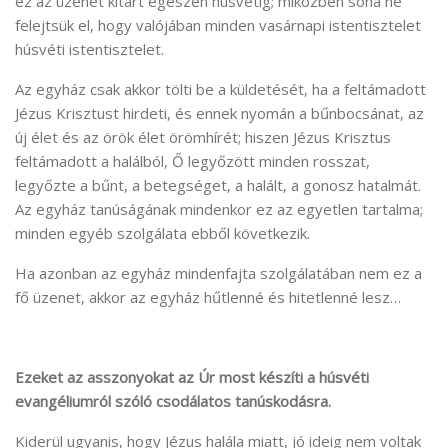
ez az üzenet kitart egészen húsvétig; miközben soha ne
felejtsük el, hogy valójában minden vasárnapi istentisztelet
húsvéti istentisztelet.
Az egyház csak akkor tölti be a küldetését, ha a feltámadott
Jézus Krisztust hirdeti, és ennek nyomán a bűnbocsánat, az
új élet és az örök élet örömhírét; hiszen Jézus Krisztus
feltámadott a halálból, Ő legyőzött minden rosszat,
legyőzte a bűnt, a betegséget, a halált, a gonosz hatalmát.
Az egyház tanúságának mindenkor ez az egyetlen tartalma;
minden egyéb szolgálata ebből következik.
Ha azonban az egyház mindenfajta szolgálatában nem ez a
fő üzenet, akkor az egyház hűtlenné és hitetlenné lesz…
Ezeket az asszonyokat az Úr most készíti a húsvéti
evangéliumról szóló csodálatos tanúskodásra.
Kiderül ugyanis, hogy Jézus halála miatt, jó ideig nem voltak