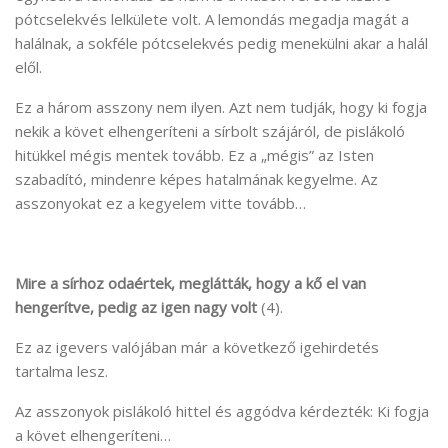
pótcselekvés lelkülete volt. A lemondás megadja magát a
halálnak, a sokféle pótcselekvés pedig menekülni akar a halál
elől.
Ez a három asszony nem ilyen. Azt nem tudják, hogy ki fogja
nekik a követ elhengeríteni a sírbolt szájáról, de pislákoló
hitükkel mégis mentek tovább. Ez a „mégis” az Isten
szabadító, mindenre képes hatalmának kegyelme. Az
asszonyokat ez a kegyelem vitte tovább…
Mire a sírhoz odaértek, meglátták, hogy a kő el van
hengerítve, pedig az igen nagy volt
(4).
Ez az igevers valójában már a következő igehirdetés
tartalma lesz.
Az asszonyok pislákoló hittel és aggódva kérdezték: Ki fogja
a követ elhengeríteni…