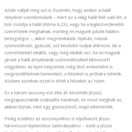
Aztán valljuk meg azt is őszintén, hogy amikor a halál
tényével szembesülünk – mert ez a világ halál felé való lét, a
bűn zsoldja a halál (Róma 6,23), vagy ha a legközvetlenebb
szeretteink meghalnak, esetleg mi magunk jutunk halálos
betegségre –, akkor megrendülünk. Nyilván, mások
szenvedéseit, gyászát, azt kevésbé tudjuk átérezni, de a
szeretteinkét inkább, vagy még inkább azt, ha mi magunk
járunk a halál árnyékának szenvedésekkel kikövezett
völgyében. Az ilyen helyzetek, még hívő emberként is
megrendíthetnek bennünket, a hitünket is próbára tehetik.
Közben azonban ezzel is érleli a hitünket az Isten.
Ez a három asszony ezt élte át: követték Jézust,
megtapasztalták szabadító hatalmát, és most meghalt az,
akiben bíztak, mint egy gonosztevő, majd eltemették.
Pedig ezekhez az asszonyokhoz is eljuthatott Jézus
háromszori kijelentése tanítványaihoz – ezek a jézusi