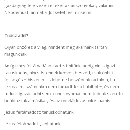
gazdagság felé vezeti ezeket az asszonyokat, valamint
Nikodémust, arimátiai Józsefet; és minket is.
Tudsz adni?
Olyan önző ez a világ; mindent meg akarnánk tartani
magunknak.
Amíg nincs feltámadásba vetett hitünk, addig nincs igazi
tanúskodás, nincs Istennek kedves beszéd, csak önhitt
fecsegés − hiszen mi is lehetne beszédünk tartalma, ha
Jézus a mi számunkra nem támadt fel a halálból −, és nem
tudunk igazán adni sem; ennek nyomán nem tudunk szeretni,
beáldozzuk a másikat, és az önfeláldozásunk is hamis.
Jézus feltámadott: tanúskodhatunk.
Jézus feltámadott, adhatunk.