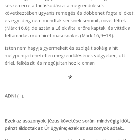
készen erre a tanúskodásra; a megrendülésük
következtében ugyanis remegés és döbbenet fogta el őket,
és egy ideig nem mondtak senkinek semmit, mivel féltek
(Márk 16,8); de aztán a Lélek által erőre kaptak, és vitték a
feltámadás örömhírét másoknak is (Márk 16,9−13).
Isten nem hagyja gyermekeit és szolgáit sokáig a hit
mélypontja tehetetlen megrendülésének völgyében; ott
érlel, felkészít; és megújultan hoz ki onnan.
*
ADNI
(1).
Ezek az asszonyok, Jézus követése során, mindvégig időt,
pénzt áldoztak az Úr ügyére; ezek az asszonyok adtak…