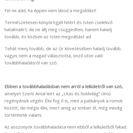
Fel ne add, ha éppen nem látod a megoldást!
Természetesen könyörögjél hitért és Isten cselekvő
hatalmáért; de ne állj meg csüggedten, hanem haladj
tovább, és közben az Isten megváltást ad.
Tehát menj tovább, de az Úr követésében haladj tovább;
vagyis nem a magad választotta, önző úton való
továbbhaladásról van szó.
Ebben a továbbhaladásban nem arról a lelkületről van szó,
amelyet Szerb Antal leírt az „Utas és holdvilág” című
regényének végén: Élni fog ő is, mint a patkányok a romok
között, de mégis élni, mert amíg az ember él, még mindig
történhetik valami.
Az asszonyok továbbhaladása nem ebből a lelkületből fakad.