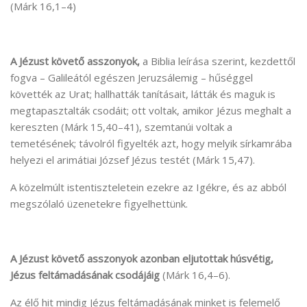
(Márk 16,1–4)
A Jézust követő asszonyok,
a Biblia leírása szerint, kezdettől
fogva – Galileától egészen Jeruzsálemig – hűséggel
követték az Urat; hallhatták tanításait, látták és maguk is
megtapasztalták csodáit; ott voltak, amikor Jézus meghalt a
kereszten (Márk 15,40–41), szemtanúi voltak a
temetésének; távolról figyelték azt, hogy melyik sírkamrába
helyezi el arimátiai József Jézus testét (Márk 15,47).
A közelmúlt istentiszteletein ezekre az Igékre, és az abból
megszólaló üzenetekre figyelhettünk.
A Jézust követő asszonyok azonban eljutottak húsvétig,
Jézus feltámadásának csodájáig
(Márk 16,4–6).
Az élő hit mindig Jézus feltámadásának minket is felemelő