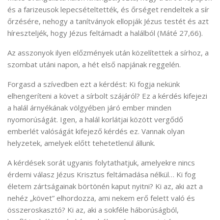
és a farizeusok lepecsételtették, és őrséget rendeltek a sír
őrzésére, nehogy a tanítványok ellopják Jézus testét és azt
híreszteljék, hogy Jézus feltámadt a halálból (Máté 27,66).
Az asszonyok ilyen előzmények után közelítettek a sírhoz, a
szombat utáni napon, a hét első napjának reggelén.
Forgasd a szívedben ezt a kérdést: Ki fogja nekünk
elhengeríteni a követ a sírbolt szájáról? Ez a kérdés kifejezi
a halál árnyékának völgyében járó ember minden
nyomorúságát. Igen, a halál korlátjai között vergődő
emberlét valóságát kifejező kérdés ez. Vannak olyan
helyzetek, amelyek előtt tehetetlenül állunk.
A kérdések sorát ugyanis folytathatjuk, amelyekre nincs
érdemi válasz Jézus Krisztus feltámadása nélkül… Ki fog
életem zártságainak börtönén kaput nyitni? Ki az, aki azt a
nehéz „követ” elhordozza, ami nekem erő felett való és
összeroskasztó? Ki az, aki a sokféle háborúságból,