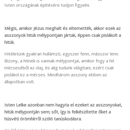
Isten országának építésére tudjon figyelni.
Mégis, amikor Jézus meghalt és eltemették, akkor
ezek az
asszonyok hitük mélypontjain jártak, éppen csak pislákolt a
hitük.
Hitéletünk gyakran hullámzó, egyszer fenn, másszor lenn.
Bizony, a hitnek is vannak mélypontjai, amikor fogy a hit
mécseséből az olaj, és alig tudunk világítani, ezért csak
pislákol ez a mécses. Mindhárom asszony ebben az
állapotban volt.
Isten Lelke azonban nem hagyta el ezeket az asszonyokat,
hitük mélypontján sem; sőt, így is felkészítette őket a
húsvéti örömhírről szóló tanúskodásra
.