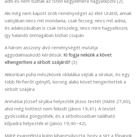
adni és nem tudtak az Isten kegyelmére hagyatkozni (2).
Aki még nem kapott örök reménységet az élet Urától, annak
valójában nincs mit mondania, csak fecseg; nincs mit adnia,
és adakozásában is csak tetszeleg; nincs mire hagyatkozni,
így halandó önmagában bízhat csupán.
A három asszony alvó reménységét mutatja
aggodalmaskodó kérdésük:
Ki fogja nekünk a követ
elhengeríteni a sírbolt szájáról?
(3)
Akkoriban puha mészkövek oldalába vájták a sírokat, és egy
több férfierőt igénylő, korong alakú követ hengerítettek a
sírbolt szájára.
Arimátiai József sírjába helyezték Jézus testét (Máté 27,60),
ahol még holttest nem feküdt (János 19,41). A testet
gyolcsokba göngyölték, és a sírboltozatban található
kőpadra helyezték el (János 19,40−42).
Máté evangélista külön kihangsúlyozta, hogy a sírt a főpapok