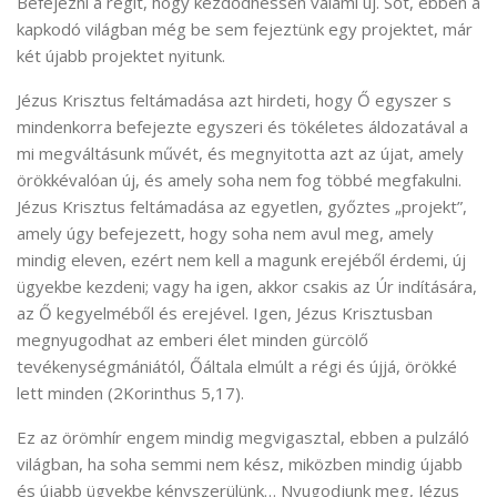
Befejezni a régit, hogy kezdődhessen valami új. Sőt, ebben a
kapkodó világban még be sem fejeztünk egy projektet, már
két újabb projektet nyitunk.
Jézus Krisztus feltámadása azt hirdeti, hogy Ő egyszer s
mindenkorra befejezte egyszeri és tökéletes áldozatával a
mi megváltásunk művét, és megnyitotta azt az újat, amely
örökkévalóan új, és amely soha nem fog többé megfakulni.
Jézus Krisztus feltámadása az egyetlen, győztes „projekt”,
amely úgy befejezett, hogy soha nem avul meg, amely
mindig eleven, ezért nem kell a magunk erejéből érdemi, új
ügyekbe kezdeni; vagy ha igen, akkor csakis az Úr indítására,
az Ő kegyelméből és erejével. Igen, Jézus Krisztusban
megnyugodhat az emberi élet minden gürcölő
tevékenységmániától, Őáltala elmúlt a régi és újjá, örökké
lett minden (2Korinthus 5,17).
Ez az örömhír engem mindig megvigasztal, ebben a pulzáló
világban, ha soha semmi nem kész, miközben mindig újabb
és újabb ügyekbe kényszerülünk… Nyugodjunk meg, Jézus