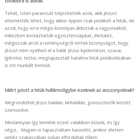
továbbra is adnak.
Tehát, Isten parancsát teljesítették azok, akik Jézust
eltemették; lehet, hogy akkor éppen csak pislákolt a hitük, de
azzal, hogy erre mégis komolyan áldoztak a vagyonukból,
miközben kockáztatták egzisztenciájukat, életüket,
mégiscsak arról a reménységről tettek bizonyságot, hogy
Jézust nem nyelheti el a halál. Jézus kijelentései, szavai,
ígéretei, tettei, megtapasztalt hatalma hitük pislákolásában
is ott munkált bennük.
Miért jutott a hitük hullámvölgybe ezeknek az asszonyoknak?
Megrendültek Jézus halálán, kínhalálán, gonosztevők között
szenvedve.
Mindannyian így lennénk ezzel: valakiben bízunk, és így
végzi… Magam is tapasztaltam hasonlót, amikor életem
nehéz szakaszában sokan elfordultak tőlem.