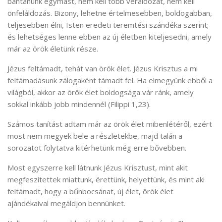
bántanunk egymást, nem kell több véráldozat, nem kell
önfeláldozás. Bizony, lehetne értelmesebben, boldogabban,
teljesebben élni, Isten eredeti teremtési szándéka szerint;
és lehetséges lenne ebben az új életben kiteljesedni, amely
már az örök életünk része.
Jézus feltámadt, tehát van örök élet. Jézus Krisztus a mi
feltámadásunk zálogaként támadt fel. Ha elmegyünk ebből a
világból, akkor az örök élet boldogsága vár ránk, amely
sokkal inkább jobb mindennél (Filippi 1,23).
Számos tanítást adtam már az örök élet mibenlétéről, ezért
most nem megyek bele a részletekbe, majd talán a
sorozatot folytatva kitérhetünk még erre bővebben.
Most egyszerre kell látnunk Jézus Krisztust, mint akit
megfeszítettek miattunk, érettünk, helyettünk, és mint aki
feltámadt, hogy a bűnbocsánat, új élet, örök élet
ajándékaival megáldjon bennünket.