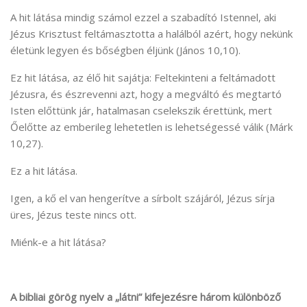
A hit látása mindig számol ezzel a szabadító Istennel, aki
Jézus Krisztust feltámasztotta a halálból azért, hogy nekünk
életünk legyen és bőségben éljünk (János 10,10).
Ez hit látása, az élő hit sajátja: Feltekinteni a feltámadott
Jézusra, és észrevenni azt, hogy a megváltó és megtartó
Isten előttünk jár, hatalmasan cselekszik érettünk, mert
Őelőtte az emberileg lehetetlen is lehetségessé válik (Márk
10,27).
Ez a hit látása.
Igen, a kő el van hengerítve a sírbolt szájáról, Jézus sírja
üres, Jézus teste nincs ott.
Miénk-e a hit látása?
A bibliai görög nyelv a „látni” kifejezésre három különböző