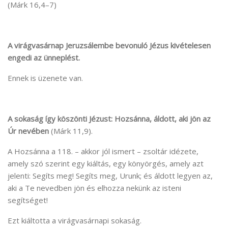
(Márk 16,4–7)
A virágvasárnap Jeruzsálembe bevonuló Jézus kivételesen
engedi az ünneplést.
Ennek is üzenete van.
A sokaság így köszönti Jézust: Hozsánna, áldott, aki jön az
Úr nevében
(Márk 11,9).
A Hozsánna a 118. – akkor jól ismert – zsoltár idézete,
amely szó szerint egy kiáltás, egy könyörgés, amely azt
jelenti: Segíts meg! Segíts meg, Urunk; és áldott legyen az,
aki a Te nevedben jön és elhozza nekünk az isteni
segítséget!
Ezt kiáltotta a virágvasárnapi sokaság.