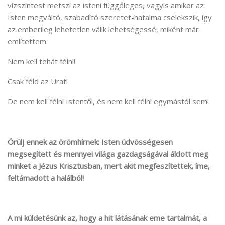
vízszintest metszi az isteni függőleges, vagyis amikor az
Isten megváltó, szabadító szeretet-hatalma cselekszik, így
az emberileg lehetetlen válik lehetségessé, miként már
említettem.
Nem kell tehát félni!
Csak féld az Urat!
De nem kell félni Istentől, és nem kell félni egymástól sem!
Örülj ennek az örömhírnek: Isten üdvösségesen
megsegített és mennyei világa gazdagságával áldott meg
minket a Jézus Krisztusban, mert akit megfeszítettek, íme,
feltámadott a halálból!
A mi küldetésünk az, hogy a hit látásának eme tartalmát, a