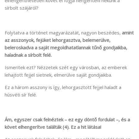
elhengeríthetetlen követ el fogja hengeríteni nekünk a
sírbolt szájáról?
Folytatva a történet magyarázatát, nagyon beszédes,
amint
az asszonyok, fejüket lehorgasztva, belemerülve,
beleroskadva a saját megoldhatatlannak tűnő gondjaikba,
haladnak a sírbolt felé.
Ismeritek ezt? Nézzetek szét egy városban, az emberek
lehajtott fejjel sietnek, elmerülve saját gondjaikba.
Ez a három asszony is így, lehorgasztott fejjel haladt a
húsvéti sír felé.
Ám, egyszer csak felnéztek – ez egy döntő fordulat –, és a
követ elhengerítve találták (4).
Ez a hit látása!