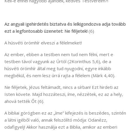
Kell-e ennél nagyobb ajándék, kedves Testvéreim?!
Az angyali igehirdetés biztatva és lelkigondozva adja tovább
ezt a legfontosabb üzenetet: Ne féljetek!
(6)
A húsvéti örömhír elveszi a félelmeket!
Az ember, ebben a testben nem tud nem félni, mert e
testben távol vagyunk az Úrtól (2Korinthus 5,6), de a
húsvéti örömhír által meg tud nyugodni, egyre inkább
megbékül, és nem lesz úrrá rajta a félelem (Márk 4,40).
Ne féljetek, Jézus feltámadt, nincs a sírban! Ezt hirdeti az
Isten követe. Majd hozzáteszi, íme, nézzétek, ez az a hely,
ahová tették Őt (6).
A bibliai görögben ez az „íme” kifejezés is beszédes, szintén
a látni igéből való, annak felszólító módja: Odanézz,
odafigyelj! Akkor használja ezt a Biblia, amikor az emberi