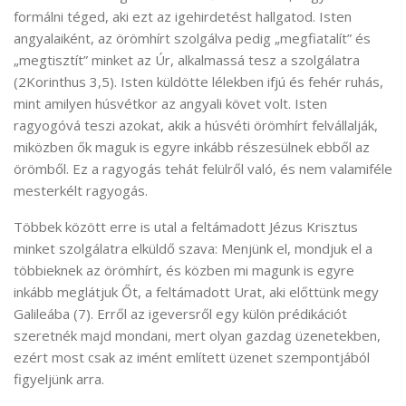
formálni téged, aki ezt az igehirdetést hallgatod. Isten
angyalaiként, az örömhírt szolgálva pedig „megfiatalít” és
„megtisztít” minket az Úr, alkalmassá tesz a szolgálatra
(2Korinthus 3,5). Isten küldötte lélekben ifjú és fehér ruhás,
mint amilyen húsvétkor az angyali követ volt. Isten
ragyogóvá teszi azokat, akik a húsvéti örömhírt felvállalják,
miközben ők maguk is egyre inkább részesülnek ebből az
örömből. Ez a ragyogás tehát felülről való, és nem valamiféle
mesterkélt ragyogás.
Többek között erre is utal a feltámadott Jézus Krisztus
minket szolgálatra elküldő szava: Menjünk el, mondjuk el a
többieknek az örömhírt, és közben mi magunk is egyre
inkább meglátjuk Őt, a feltámadott Urat, aki előttünk megy
Galileába (7). Erről az igeversről egy külön prédikációt
szeretnék majd mondani, mert olyan gazdag üzenetekben,
ezért most csak az imént említett üzenet szempontjából
figyeljünk arra.