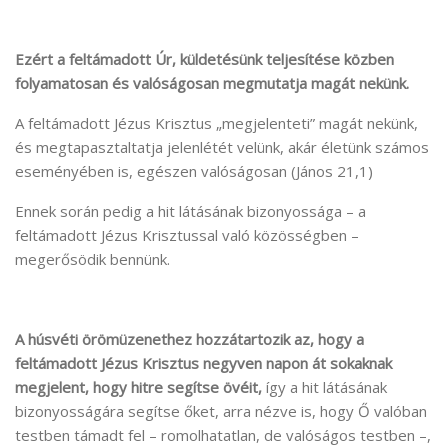
Ezért a feltámadott Úr, küldetésünk teljesítése közben
folyamatosan és valóságosan megmutatja magát nekünk.
A feltámadott Jézus Krisztus „megjelenteti” magát nekünk,
és megtapasztaltatja jelenlétét velünk, akár életünk számos
eseményében is, egészen valóságosan (János 21,1)
Ennek során pedig a hit látásának bizonyossága – a
feltámadott Jézus Krisztussal való közösségben –
megerősödik bennünk.
A húsvéti örömüzenethez hozzátartozik az, hogy a
feltámadott Jézus Krisztus negyven napon át sokaknak
megjelent, hogy hitre segítse övéit,
így a hit látásának
bizonyosságára segítse őket, arra nézve is, hogy Ő valóban
testben támadt fel – romolhatatlan, de valóságos testben –,