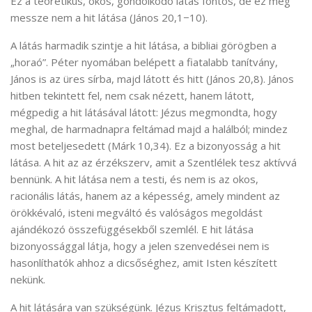
Ez a teoretikus, okos, gondolkodó látás fontos, de ez még
messze nem a hit látása (János 20,1−10).
A látás harmadik szintje a hit látása, a bibliai görögben a
„horaó”. Péter nyomában belépett a fiatalabb tanítvány,
János is az üres sírba, majd látott és hitt (János 20,8). János
hitben tekintett fel, nem csak nézett, hanem látott,
mégpedig a hit látásával látott: Jézus megmondta, hogy
meghal, de harmadnapra feltámad majd a halálból; mindez
most beteljesedett (Márk 10,34). Ez a bizonyosság a hit
látása. A hit az az érzékszerv, amit a Szentlélek tesz aktívvá
bennünk. A hit látása nem a testi, és nem is az okos,
racionális látás, hanem az a képesség, amely mindent az
örökkévaló, isteni megváltó és valóságos megoldást
ajándékozó összefüggésekből szemlél. E hit látása
bizonyossággal látja, hogy a jelen szenvedései nem is
hasonlíthatók ahhoz a dicsőséghez, amit Isten készített
nekünk.
A hit látására van szükségünk. Jézus Krisztus feltámadott,