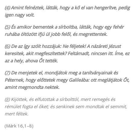
(
4
) Amint felnéztek, látták, hogy a kő el van hengerítve, pedig
igen nagy volt.
(
5
) És amikor bementek a sírboltba, látták, hogy egy fehér
ruhába öltözött ifjú ül jobb felől, és megrettentek.
(
6
) De az így szólt hozzájuk: Ne féljetek! A názáreti Jézust
keresitek, akit megfeszítettek? Feltámadt, nincsen itt. Íme, ez
az a hely, ahova Őt tették.
(
7
) De menjetek el, mondjátok meg a tanítványainak és
Péternek, hogy előttetek megy Galileába: ott meglátjátok Őt,
amint megmondta nektek.
(
8
) Kijöttek, és elfutottak a sírbolttól, mert remegés és
rémület fogta el őket; és senkinek sem mondtak el semmit,
mert féltek.
(Márk 16,1–8)