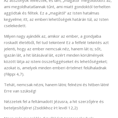
Az asszonyok felnéztek, és lám, „magától” megoldódott az,
ami megoldhatatlannak tűnt, ami miatt gondoktól terhelten
aggódtak és féltek. Ez a „magától” az Isten hatalmas
kegyelme; itt, az emberi lehetőségek határán túl, az Isten
cselekedett.
Milyen nagy ajándék az, amikor az ember, a gondjaiba
roskadt életéből, fel tud tekinteni! Ez a felfelé tekintés azt
jelenti, hogy az ember nemcsak néz, hanem lát is; sőt,
igazán lát, a hit látásával lát, ezért minden körülmények
között látja az isteni összefüggéseket és lehetőségeket;
azokat is, amelyek minden emberi értelmet felülhaladnak
(Filippi 4,7).
Tehát, nemcsak nézni, hanem látni; felnézni és hitben látni!
Erre van szükség!
Nézzetek fel a feltámadott Jézusra, a hit szerzőjére és
beteljesítőjére! (Zsidókhoz írt levél 12,2)