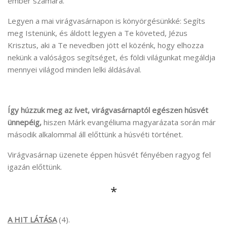
ember számára.
Legyen a mai virágvasárnapon is könyörgésünkké: Segíts
meg Istenünk, és áldott legyen a Te követed, Jézus
Krisztus, aki a Te nevedben jött el közénk, hogy elhozza
nekünk a valóságos segítséget, és földi világunkat megáldja
mennyei világod minden lelki áldásával.
Így húzzuk meg az ívet, virágvasárnaptól egészen húsvét
ünnepéig,
hiszen Márk evangéliuma magyarázata során már
második alkalommal áll előttünk a húsvéti történet.
Virágvasárnap üzenete éppen húsvét fényében ragyog fel
igazán előttünk.
*
A HIT LÁTÁSA
(4).