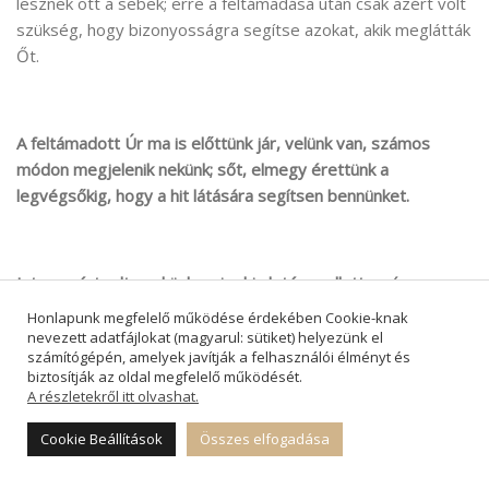
lesznek ott a sebek; erre a feltámadása után csak azért volt
szükség, hogy bizonyosságra segítse azokat, akik meglátták
Őt.
A feltámadott Úr ma is előttünk jár, velünk van, számos
módon megjelenik nekünk; sőt, elmegy érettünk a
legvégsőkig, hogy a hit látására segítsen bennünket.
Isten azért adta nekünk az igehirdetés mellett az úrvacsora
sákramentumát
– a hirdetett Ige mellett a látható Igét –,
Honlapunk megfelelő működése érdekében Cookie-knak
hogy bizonyítékra, tapintásra, érzékelésre vágyó, gyarló
nevezett adatfájlokat (magyarul: sütiket) helyezünk el
számítógépén, amelyek javítják a felhasználói élményt és
életünkön így is könyörüljön.
biztosítják az oldal megfelelő működését.
A részletekről itt olvashat.
Isten Lelke segít minket a hit látására, a bizonyosságra, nem
a tapintás; de a folyamatnak része lehet ez is, ekként is
Cookie Beállítások
Összes elfogadása
„meglátva” „megtapasztalva” a feltámadott Urat.