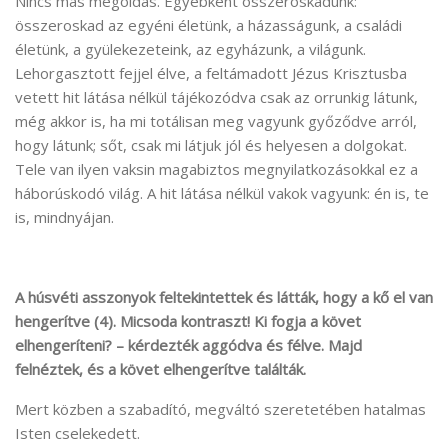
Nincs más megoldás. Egyébként összeroskadunk:
összeroskad az egyéni életünk, a házasságunk, a családi
életünk, a gyülekezeteink, az egyházunk, a világunk.
Lehorgasztott fejjel élve, a feltámadott Jézus Krisztusba
vetett hit látása nélkül tájékozódva csak az orrunkig látunk,
még akkor is, ha mi totálisan meg vagyunk győződve arról,
hogy látunk; sőt, csak mi látjuk jól és helyesen a dolgokat.
Tele van ilyen vaksin magabiztos megnyilatkozásokkal ez a
háborúskodó világ. A hit látása nélkül vakok vagyunk: én is, te
is, mindnyájan.
A húsvéti asszonyok feltekintettek és látták, hogy a kő el van
hengerítve (4). Micsoda kontraszt! Ki fogja a követ
elhengeríteni? – kérdezték aggódva és félve. Majd
felnéztek, és a követ elhengerítve találták.
Mert közben a szabadító, megváltó szeretetében hatalmas
Isten cselekedett.