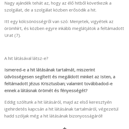
Nagy ajándék tehát az, hogy az élő hitből következik a
szolgálat, de a szolgálat közben erősödik a hit.
Itt egy kölcsönösségről van szó: Menjetek, vigyétek az
örömhírt, és közben egyre inkább meglátjátok a feltámadott
Urat (7).
A hit látásával látsz-e?
Ismered-e a hit látásának tartalmát, miszerint
üdvösségesen segített és megáldott minket az Isten, a
feltámadott Jézus Krisztusban; valamint továbbadod-e
ennek a látásnak örömét és fényességét?
Eddig szóltunk a hit látásáról, majd az első keresztyén
igehirdetés kapcsán a hit látásának tartalmáról, végezetül
hadd szóljak még a hit látásának bizonyosságáról!