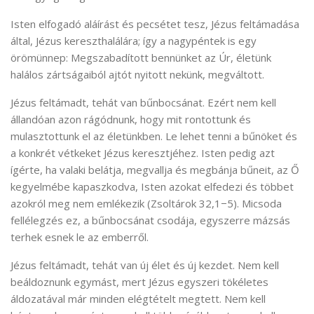
Isten elfogadó aláírást és pecsétet tesz, Jézus feltámadása
által, Jézus kereszthalálára; így a nagypéntek is egy
örömünnep: Megszabadított bennünket az Úr, életünk
halálos zártságaiból ajtót nyitott nekünk, megváltott.
Jézus feltámadt, tehát van bűnbocsánat. Ezért nem kell
állandóan azon rágódnunk, hogy mit rontottunk és
mulasztottunk el az életünkben. Le lehet tenni a bűnöket és
a konkrét vétkeket Jézus keresztjéhez. Isten pedig azt
ígérte, ha valaki belátja, megvallja és megbánja bűneit, az Ő
kegyelmébe kapaszkodva, Isten azokat elfedezi és többet
azokról meg nem emlékezik (Zsoltárok 32,1−5). Micsoda
fellélegzés ez, a bűnbocsánat csodája, egyszerre mázsás
terhek esnek le az emberről.
Jézus feltámadt, tehát van új élet és új kezdet. Nem kell
beáldoznunk egymást, mert Jézus egyszeri tökéletes
áldozatával már minden elégtételt megtett. Nem kell