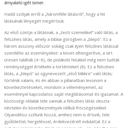
árnyalatú igét ismer.
Hadd szóljak erről a „háromféle látásról”, hogy a hit
látásának lényegét megértsük.
Az első szintje a látásnak, a „testi szemekkel” való látás, a
felszínes látás, amely a bibliai görögben a „blepó”. Ez a
három asszony először sokáig csak ilyen felszínes látással
szemlélte az eseményeket: a követ elhengerítve, a sírt
üresen találták (4−6), de pislákoló hitükkel még nem tudták
reménységgel értékelni a történteket (8). Ez a felszínes
látás, a „blepó” az úgynevezett „első blikkre” való látás;
történik valami, és én abban a pillanatban levonom a
következtetéseket, mondom a véleményemet, az
eseménnyel kapcsolatos saját meglátásomat és igazamat. A
közösségi oldalak tele vannak a felszínes látás okozta
névtelen és következmények nélküli fröcsögésekkel.
Olyanokhoz szólunk hozzá, amihez nem is értünk, tele
gyűlölettel, hergeléssel, érdekvezérelt indulattal. Ez a