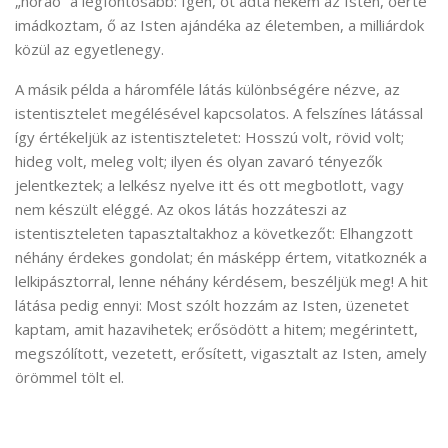
„horaó” a legfontosabb: Igen, őt adta nekem az Isten, őérte
imádkoztam, ő az Isten ajándéka az életemben, a milliárdok
közül az egyetlenegy.
A másik példa a háromféle látás különbségére nézve, az
istentisztelet megélésével kapcsolatos. A felszínes látással
így értékeljük az istentiszteletet: Hosszú volt, rövid volt;
hideg volt, meleg volt; ilyen és olyan zavaró tényezők
jelentkeztek; a lelkész nyelve itt és ott megbotlott, vagy
nem készült eléggé. Az okos látás hozzáteszi az
istentiszteleten tapasztaltakhoz a következőt: Elhangzott
néhány érdekes gondolat; én másképp értem, vitatkoznék a
lelkipásztorral, lenne néhány kérdésem, beszéljük meg! A hit
látása pedig ennyi: Most szólt hozzám az Isten, üzenetet
kaptam, amit hazavihetek; erősödött a hitem; megérintett,
megszólított, vezetett, erősített, vigasztalt az Isten, amely
örömmel tölt el.