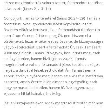
hiszen megérinthették volna a testét, feltámadott testében
halat evett (János 21,13–14).
Gondoljunk Tamás történetére! (János 20,24–29) Tamás a
teoretikus, okos, gondolkodó látást képviselte, ezért
őszintén előtárta kételyeit Jézus feltámadását illetően: Ha
nem látom és nem érintem meg Őt, nem hiszem el a
történteket. Jézus értékeli ezt az őszinte, de bizonyosságra
vágyó kételkedést. Ezért a feltámadott Úr, csak Tamásért,
külön megjelenik: Tamás, itt vagyok, láss, érints meg, csak
ne légy hitetlen, hanem hívő! (János 20,27) Tamás
megérinthette volna a feltámadott Jézus testét, a szögek
helyét, a dárdával felsebzett oldalát. Ám Tamást nem a
sebek látványa győzte meg, hanem ez a krisztusi határtalan
szeretet, amely érette külön elment a legvégsőkig, csak
hogy ne maradjon hitetlen, hanem hívővé legyen, azaz
eljusson a hit látásának ajándékáig.
Jézus visszajövetelekor, annak megdicsőült testén már nem