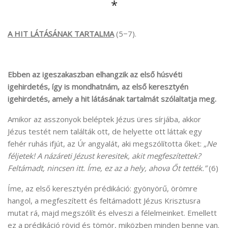
*
A HIT LÁTÁSÁNAK TARTALMA
(5−7).
Ebben az igeszakaszban elhangzik az első húsvéti
igehirdetés, így is mondhatnám, az első keresztyén
igehirdetés, amely a hit látásának tartalmát szólaltatja meg.
Amikor az asszonyok beléptek Jézus üres sírjába, akkor
Jézus testét nem találták ott, de helyette ott láttak egy
fehér ruhás ifjút, az Úr angyalát, aki megszólította őket:
„Ne
féljetek! A názáreti Jézust keresitek, akit megfeszítettek?
Feltámadt, nincsen itt. Íme, ez az a hely, ahova Őt tették.”
(6)
Íme, az első keresztyén prédikáció: gyönyörű, örömre
hangol, a megfeszített és feltámadott Jézus Krisztusra
mutat rá, majd megszólít és elveszi a félelmeinket. Emellett
ez a prédikáció rövid és tömör, miközben minden benne van.