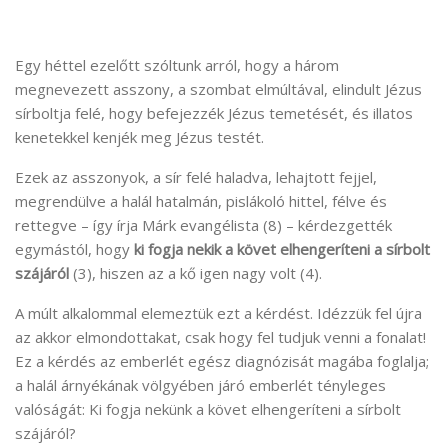
Egy héttel ezelőtt szóltunk arról, hogy a három
megnevezett asszony, a szombat elmúltával, elindult Jézus
sírboltja felé, hogy befejezzék Jézus temetését, és illatos
kenetekkel kenjék meg Jézus testét.
Ezek az asszonyok, a sír felé haladva, lehajtott fejjel,
megrendülve a halál hatalmán, pislákoló hittel, félve és
rettegve – így írja Márk evangélista (8) – kérdezgették
egymástól, hogy
ki fogja nekik a követ elhengeríteni a sírbolt
szájáról
(3), hiszen az a kő igen nagy volt (4).
A múlt alkalommal elemeztük ezt a kérdést. Idézzük fel újra
az akkor elmondottakat, csak hogy fel tudjuk venni a fonalat!
Ez a kérdés az emberlét egész diagnózisát magába foglalja;
a halál árnyékának völgyében járó emberlét tényleges
valóságát: Ki fogja nekünk a követ elhengeríteni a sírbolt
szájáról?