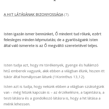
*
A HIT LÁTÁSÁNAK BIZONYOSSÁGA
(7).
Isten igazán ismer bennünket, Ő mindent tud rólunk, ezért
felesleges minden képmutatás; de a gyarlóságaink Isten
által való ismerete is az Ő megváltó szeretetével teljes.
Isten tudja azt, hogy mi törékenyek, gyenge és hullámzó
hitű emberek vagyunk, akik ebben a világban élünk, hiszen itt
tükör által homályosan látunk (1Korinthus 13,12).
Isten azt is tudja, hogy nekünk ebben a világban szükségünk
van – még hitünk kapcsán is – az érzékelésre, a tapintásra, a
testi látásra és a gondolkozó látásra is, hogy a hit látása a
miénk lehessen.