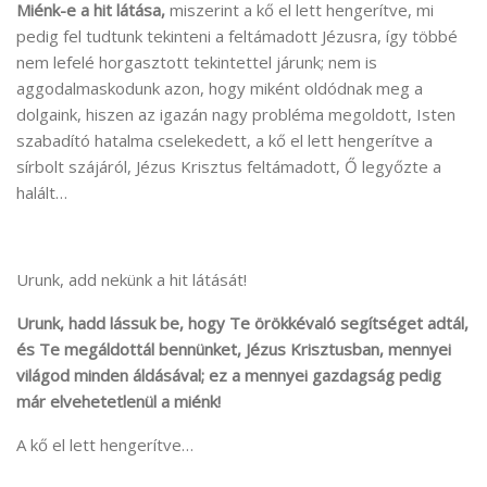
Miénk-e a hit látása,
miszerint a kő el lett hengerítve, mi
pedig fel tudtunk tekinteni a feltámadott Jézusra, így többé
nem lefelé horgasztott tekintettel járunk; nem is
aggodalmaskodunk azon, hogy miként oldódnak meg a
dolgaink, hiszen az igazán nagy probléma megoldott, Isten
szabadító hatalma cselekedett, a kő el lett hengerítve a
sírbolt szájáról, Jézus Krisztus feltámadott, Ő legyőzte a
halált…
Urunk, add nekünk a hit látását!
Urunk, hadd lássuk be, hogy Te örökkévaló segítséget adtál,
és Te megáldottál bennünket, Jézus Krisztusban, mennyei
világod minden áldásával; ez a mennyei gazdagság pedig
már elvehetetlenül a miénk!
A kő el lett hengerítve…