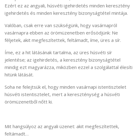
Ezért ez az angyali, húsvéti igehirdetés minden keresztény
igehirdetés és minden keresztény bizonyságtétel mintája.
Valóban, csak erre van szükségünk, hogy vasárnapról
vasárnapra ebben az örömüzenetben erősödjünk: Ne
féljetek, akit megfeszítettek, feltámadt, íme, üres a sír.
Íme, ez a hit látásának tartalma, az üres húsvéti sír
jelentése; az igehirdetés, a keresztény bizonyságtétel
mindig ezt magyarázza, miközben ezzel a szolgálattal élesíti
hitünk látását.
Soha ne felejtsük el, hogy minden vasárnapi istentisztelet
húsvéti istentisztelet, mert a kereszténység a húsvéti
örömüzenetből nőtt ki.
Mit hangsúlyoz az angyali üzenet: akit megfeszítettek,
feltámadt…