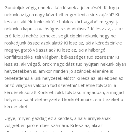
Gondoljuk végig ennek a kérdésnek a jelentését! Ki fogja
nekünk az igen nagy követ elhengeríteni a sír szájáról? Ki
lesz az, aki életünk sokféle halálos zártságából megnyitja
nekünk a kaput a valóságos szabadulásra? Ki lesz az, aki az
erő feletti nehéz terheket segít cipelni nekünk, hogy ne
roskadjunk össze azok alatt? Ki lesz az, aki a kérdéseinkre
megnyugtató választ ad? Ki lesz az, aki a háborgó,
konfliktusokkal teli világban, békességet tud szerezni? Ki
lesz az, aki végső, örök megoldást tud nyújtani nekünk olyan
helyzetekben is, amikor minden jó szándék ellenére is
tehetetlenül állunk helyzetek előtt? Ki lesz az, aki ebben az
önző világban valóban tud szeretni? Lehetne folytatni a
kérdések sorát! Konkretizáld, folytasd magadban, a magad
helyén, a saját élethelyzeted konkrétumai szerint ezeket a
kérdéseket!
Ugye, milyen gazdag ez a kérdés, a halál árnyékának
völgyében járó ember számára: Ki lesz az, aki az