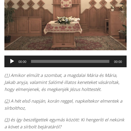
Audió
00:00
00:00
lejátszó
(
1
) Amikor elmúlt a szombat, a magdalai Mária és Mária,
Jakab anyja, valamint Salómé illatos keneteket vásároltak,
hogy elmenjenek, és megkenjék Jézus holttestét.
(
2
) A hét első napján, korán reggel, napkeltekor elmentek a
sírbolthoz,
(
3
) és így beszélgettek egymás között: Ki hengeríti el nekünk
a követ a sírbolt bejáratáról?