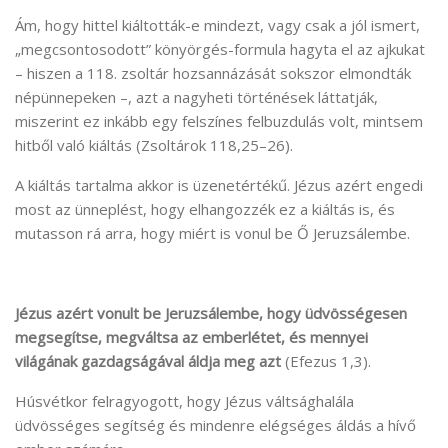
Ám, hogy hittel kiáltották-e mindezt, vagy csak a jól ismert,
„megcsontosodott” könyörgés-formula hagyta el az ajkukat
– hiszen a 118. zsoltár hozsannázását sokszor elmondták
népünnepeken –, azt a nagyheti történések láttatják,
miszerint ez inkább egy felszínes felbuzdulás volt, mintsem
hitből való kiáltás (Zsoltárok 118,25–26).
A kiáltás tartalma akkor is üzenetértékű. Jézus azért engedi
most az ünneplést, hogy elhangozzék ez a kiáltás is, és
mutasson rá arra, hogy miért is vonul be Ő Jeruzsálembe.
Jézus azért vonult be Jeruzsálembe, hogy üdvösségesen
megsegítse, megváltsa az emberlétet, és mennyei
világának gazdagságával áldja meg azt
(Efezus 1,3).
Húsvétkor felragyogott, hogy Jézus váltsághalála
üdvösséges segítség és mindenre elégséges áldás a hívő