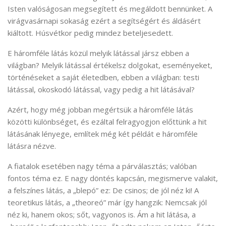
Isten valóságosan megsegített és megáldott bennünket. A
virágvasárnapi sokaság ezért a segítségért és áldásért
kiáltott. Húsvétkor pedig mindez beteljesedett.
E háromféle látás közül melyik látással jársz ebben a
világban? Melyik látással értékelsz dolgokat, eseményeket,
történéseket a saját életedben, ebben a világban: testi
látással, okoskodó látással, vagy pedig a hit látásával?
Azért, hogy még jobban megértsük a háromféle látás
közötti különbséget, és ezáltal felragyogjon előttünk a hit
látásának lényege, említek még két példát e háromféle
látásra nézve.
A fiatalok esetében nagy téma a párválasztás; valóban
fontos téma ez. E nagy döntés kapcsán, megismerve valakit,
a felszínes látás, a „blepó” ez: De csinos; de jól néz ki! A
teoretikus látás, a „theoreó” már így hangzik: Nemcsak jól
néz ki, hanem okos; sőt, vagyonos is. Ám a hit látása, a