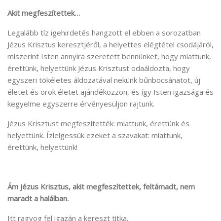
Akit megfeszítettek…
Legalább tíz igehirdetés hangzott el ebben a sorozatban
Jézus Krisztus keresztjéről, a helyettes elégtétel csodájáról,
miszerint Isten annyira szeretett bennünket, hogy miattunk,
érettünk, helyettünk Jézus Krisztust odaáldozta, hogy
egyszeri tökéletes áldozatával nekünk bűnbocsánatot, új
életet és örök életet ajándékozzon, és így Isten igazsága és
kegyelme egyszerre érvényesüljön rajtunk.
Jézus Krisztust megfeszítették: miattunk, érettünk és
helyettünk. Ízlelgessük ezeket a szavakat: miattunk,
érettünk, helyettünk!
Ám Jézus Krisztus, akit megfeszítettek, feltámadt, nem
maradt a halálban.
Itt ragyog fel igazán a kereszt titka.