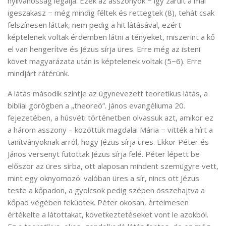
nyilvánosság legalja. Ezek az asszonyok − így zárult a mai
igeszakasz − még mindig féltek és rettegtek (8), tehát csak
felszínesen láttak, nem pedig a hit látásával, ezért
képtelenek voltak érdemben látni a tényeket, miszerint a kő
el van hengerítve és Jézus sírja üres. Erre még az isteni
követ magyarázata után is képtelenek voltak (5−6). Erre
mindjárt rátérünk.
A látás második szintje az úgynevezett teoretikus látás, a
bibliai görögben a „theoreó”. János evangéliuma 20.
fejezetében, a húsvéti történetben olvassuk azt, amikor ez
a három asszony – közöttük magdalai Mária − vitték a hírt a
tanítványoknak arról, hogy Jézus sírja üres. Ekkor Péter és
János versenyt futottak Jézus sírja felé. Péter lépett be
először az üres sírba, ott alaposan mindent szemügyre vett,
mint egy oknyomozó: valóban üres a sír, nincs ott Jézus
teste a kőpadon, a gyolcsok pedig szépen összehajtva a
kőpad végében feküdtek. Péter okosan, értelmesen
értékelte a látottakat, következtetéseket vont le azokból.