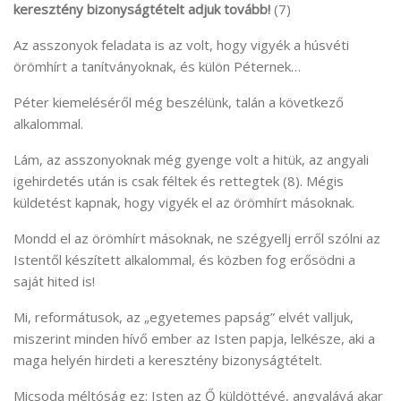
keresztény bizonyságtételt adjuk tovább!
(7)
Az asszonyok feladata is az volt, hogy vigyék a húsvéti
örömhírt a tanítványoknak, és külön Péternek…
Péter kiemeléséről még beszélünk, talán a következő
alkalommal.
Lám, az asszonyoknak még gyenge volt a hitük, az angyali
igehirdetés után is csak féltek és rettegtek (8). Mégis
küldetést kapnak, hogy vigyék el az örömhírt másoknak.
Mondd el az örömhírt másoknak, ne szégyellj erről szólni az
Istentől készített alkalommal, és közben fog erősödni a
saját hited is!
Mi, reformátusok, az „egyetemes papság” elvét valljuk,
miszerint minden hívő ember az Isten papja, lelkésze, aki a
maga helyén hirdeti a keresztény bizonyságtételt.
Micsoda méltóság ez: Isten az Ő küldöttévé, angyalává akar