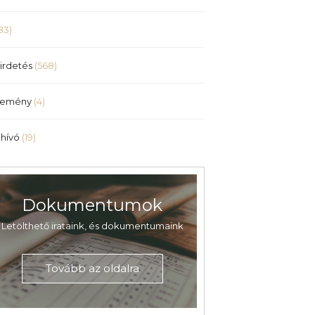
83)
irdetés
(568)
lemény
(4)
hívó
(19)
Dokumentumok
Letölthető irataink, és dokumentumaink
Tovább az oldalra