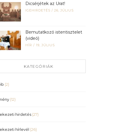
Dicsérjétek az Urat!
IGEHIRDETÉS
/
26, JÚLIUS
Bemutatkozó istentisztelet
(videó)
HÍR
/
19, JÚLIUS
KATEGÓRIÁK
éb
(2)
mény
(12)
ekezeti hirdetés
(27)
ekezeti hírlevél
(26)