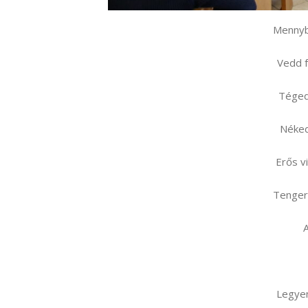
Mennyb
Vedd f
Téged
Néked
Erős vi
Tenger
A
Legyen