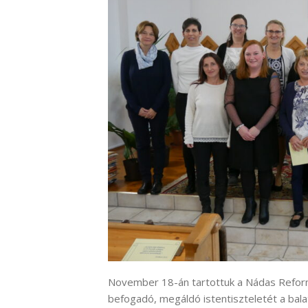
November 18-án tartottuk a Nádas Refor
befogadó, megáldó istentiszteletét a bal