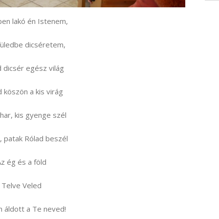
en lakó én Istenem,
üledbe dicséretem,
 dicsér egész világ
 köszön a kis virág
har, kis gyenge szél
, patak Rólad beszél
z ég és a föld
Telve Veled
 áldott a Te neved!