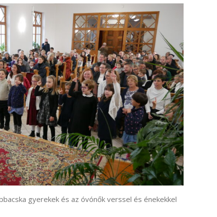
obbacska gyerekek és az óvónők verssel és énekekkel