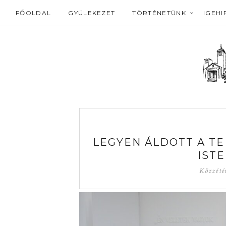
FŐOLDAL
GYÜLEKEZET
TÖRTÉNETÜNK
IGEHI
LEGYEN ÁLDOTT A TE
IST
Közzété