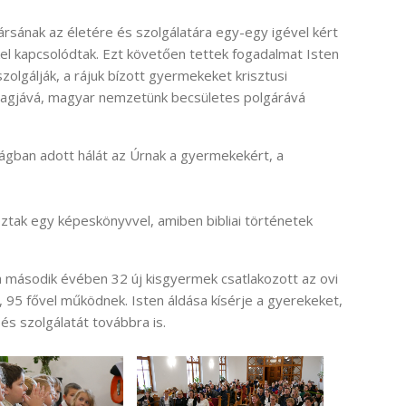
rsának az életére és szolgálatára egy-egy igével kért
el kapcsolódtak. Ezt követően tettek fogadalmat Isten
zolgálják, a rájuk bízott gyermekeket krisztusi
tagjává, magyar nemzetünk becsületes polgárává
ságban adott hálát az Úrnak a gyermekekért, a
tak egy képeskönyvvel, amiben bibliai történetek
második évében 32 új kisgyermek csatlakozott az ovi
95 fővel működnek. Isten áldása kísérje a gyerekeket,
és szolgálatát továbbra is.