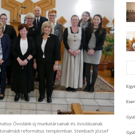
Egy
Ese
Gyül
mátus Óvodánk új munkatársainak és óvodásainak
atonalmádi református templomban. Steinbach József
Gyül