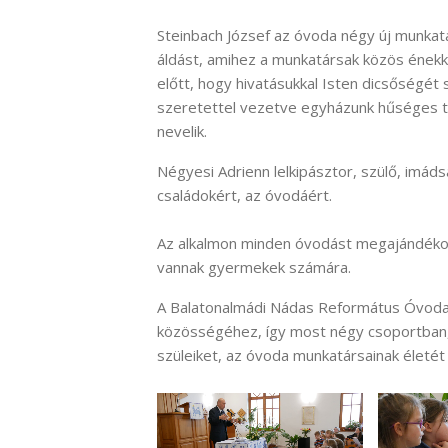
Steinbach József az óvoda négy új munkatá
áldást, amihez a munkatársak közös énekk
előtt, hogy hivatásukkal Isten dicsőségét s
szeretettel vezetve egyházunk hűséges 
nevelik.
Négyesi Adrienn lelkipásztor, szülő, imád
családokért, az óvodáért.
Az alkalmon minden óvodást megajándékoz
vannak gyermekek számára.
A Balatonalmádi Nádas Református Óvoda 
közösségéhez, így most négy csoportban, 
szüleiket, az óvoda munkatársainak életét 