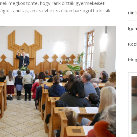
iknek megköszönte, hogy ránk bízták gyermekeiket.
ot tanultak, ami szívhez szólóan harsogott a kicsik
Hír
(
Igeh
Köz
Meg