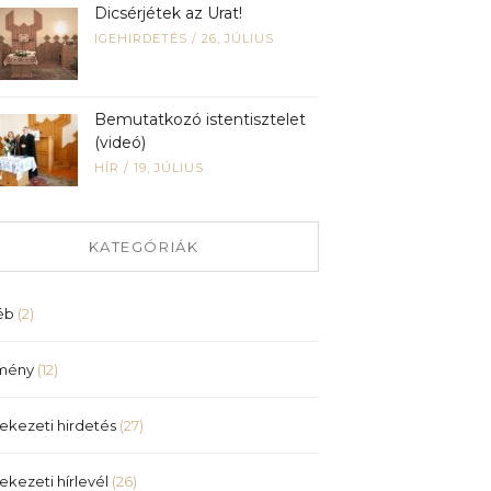
Dicsérjétek az Urat!
IGEHIRDETÉS
/
26, JÚLIUS
Bemutatkozó istentisztelet
(videó)
HÍR
/
19, JÚLIUS
KATEGÓRIÁK
éb
(2)
mény
(12)
ekezeti hirdetés
(27)
ekezeti hírlevél
(26)