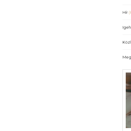
Hír
(
Igeh
Köz
Meg