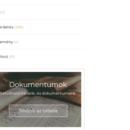
83)
irdetés
(568)
lemény
(4)
hívó
(19)
Dokumentumok
Letölthető irataink, és dokumentumaink
Tovább az oldalra