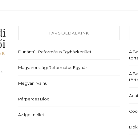
TÁRSOLDALAINK
Dunántúli Református Egyházkerület
A B
tört
Magyarországi Református Egyház
ss
A Ba
-
tört
Megvanirva.hu
Adat
Párperces Blog
Cook
Az Ige mellett
Dok