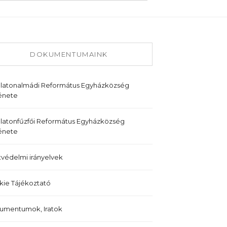
DOKUMENTUMAINK
alatonalmádi Református Egyházközség
énete
latonfűzfői Református Egyházközség
énete
védelmi irányelvek
ie Tájékoztató
umentumok, Iratok