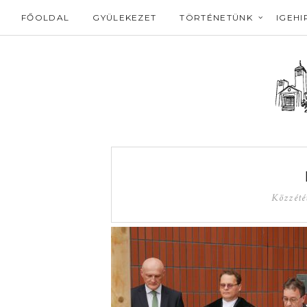
FŐOLDAL
GYÜLEKEZET
TÖRTÉNETÜNK
IGEHI
Közzété