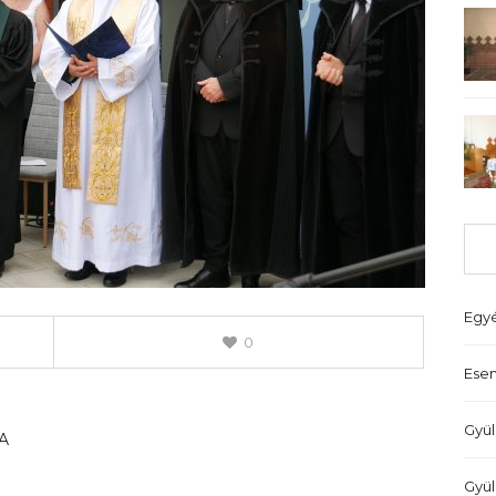
Egy
0
Ese
Gyül
A
Gyül