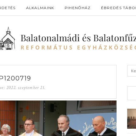
RDETÉS
ALKALMAINK
PIHENŐHÁZ
ÉBREDÉS TÁBO
P1200719
ve:
2022. szeptember 21.