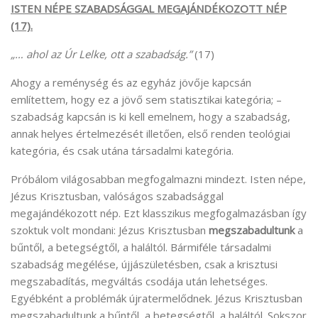
ISTEN NÉPE SZABADSÁGGAL MEGAJÁNDÉKOZOTT NÉP
(17).
„… ahol az Úr Lelke, ott a szabadság.”
(17)
Ahogy a reménység és az egyház jövője kapcsán
említettem, hogy ez a jövő sem statisztikai kategória; –
szabadság kapcsán is ki kell emelnem, hogy a szabadság,
annak helyes értelmezését illetően, első renden teológiai
kategória, és csak utána társadalmi kategória.
Próbálom világosabban megfogalmazni mindezt. Isten népe,
Jézus Krisztusban, valóságos szabadsággal
megajándékozott nép. Ezt klasszikus megfogalmazásban így
szoktuk volt mondani: Jézus Krisztusban
megszabadultunk
a
bűntől, a betegségtől, a haláltól. Bármiféle társadalmi
szabadság megélése, újjászületésben, csak a krisztusi
megszabadítás, megváltás csodája után lehetséges.
Egyébként a problémák újratermelődnek. Jézus Krisztusban
megszabadultunk a bűntől, a betegségtől, a haláltól. Sokszor