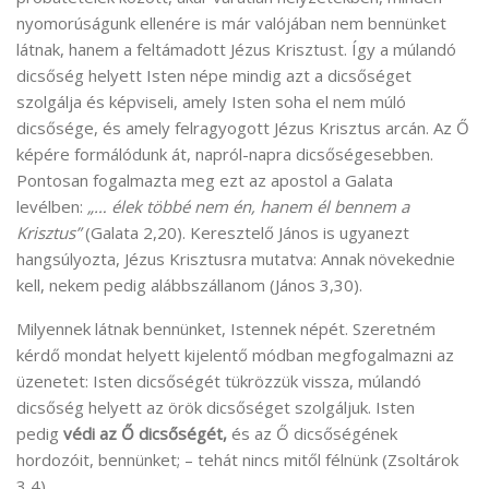
nyomorúságunk ellenére is már valójában nem bennünket
látnak, hanem a feltámadott Jézus Krisztust. Így a múlandó
dicsőség helyett Isten népe mindig azt a dicsőséget
szolgálja és képviseli, amely Isten soha el nem múló
dicsősége, és amely felragyogott Jézus Krisztus arcán. Az Ő
képére formálódunk át, napról-napra dicsőségesebben.
Pontosan fogalmazta meg ezt az apostol a Galata
levélben:
„… élek többé nem én, hanem él bennem a
Krisztus”
(Galata 2,20). Keresztelő János is ugyanezt
hangsúlyozta, Jézus Krisztusra mutatva: Annak növekednie
kell, nekem pedig alábbszállanom (János 3,30).
Milyennek látnak bennünket, Istennek népét. Szeretném
kérdő mondat helyett kijelentő módban megfogalmazni az
üzenetet: Isten dicsőségét tükrözzük vissza, múlandó
dicsőség helyett az örök dicsőséget szolgáljuk. Isten
pedig
védi az Ő dicsőségét,
és az Ő dicsőségének
hordozóit, bennünket; – tehát nincs mitől félnünk (Zsoltárok
3,4).