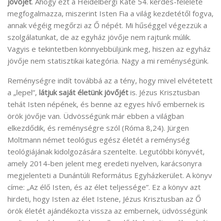
jövőjét
. Ahogy ezt a Heidelbergi Káté 54. kérdés-felelete
megfogalmazza, miszerint Isten Fia a világ kezdetétől fogva,
annak végéig megőrzi az Ő népét. Mi hűséggel végezzük a
szolgálatunkat, de az egyház jövője nem rajtunk múlik.
Vagyis e tekintetben könnyebbüljünk meg, hiszen az egyház
jövője nem statisztikai kategória. Nagy a mi reménységünk.
Reménységre indít továbbá az a tény, hogy mivel elvétetett
a „lepel”,
látjuk
saját életünk jövőjét
is. Jézus Krisztusban
tehát Isten népének, és benne az egyes hívő embernek is
örök jövője van. Üdvösségünk már ebben a világban
elkezdődik, és reménységre szól (Róma 8,24). Jürgen
Moltmann német teológus egész életét a reménység
teológiájának kidolgozására szentelte. Legutóbbi könyvét,
amely 2014-ben jelent meg eredeti nyelven, karácsonyra
megjelenteti a Dunántúli Református Egyházkerület. A könyv
címe: „Az élő Isten, és az élet teljessége”. Ez a könyv azt
hirdeti, hogy Isten az élet Istene, Jézus Krisztusban az Ő
örök életét ajándékozta vissza az embernek, üdvösségünk