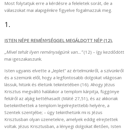
Most folytatjuk erre a kérdésre a feleletek sorát, de a
válaszokat mai alapigénkre figyelve fogalmazzuk meg.
1.
ISTEN NÉPE REMÉNYSÉGGEL MEGÁLDOTT NÉP (12).
„Mivel tehát ilyen reménységünk van…”
(12) – így kezdődött
mai igeszakaszunk.
Isten ugyanis elvette a „leplet” az értelmünkről, a szívünkről
és a szemünk elől, hogy a legfontosabb dolgokat világosan
lássuk, hitünk és életünk tekintetében (16). Ahogy Jézus
Krisztus megváltó halálakor a templom kárpitja, függönye
felülről az aljáig kettéhasadt (Máté 27,51), és az akkoriak
betekinthettek a templom legelrejtettebb helyére, a
Szentek szentjébe; – úgy tekinthetünk mi is Jézus
Krisztusban olyan üzenetekre, amelyek eddig elrejtettek
voltak. Jézus Krisztusban, a lényegi dolgokat illetően, Isten