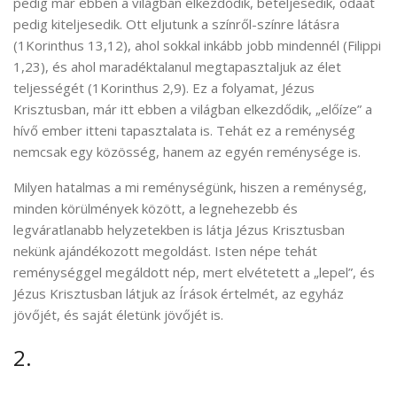
pedig már ebben a világban elkezdődik, beteljesedik, odaát
pedig kiteljesedik. Ott eljutunk a színről-színre látásra
(1Korinthus 13,12), ahol sokkal inkább jobb mindennél (Filippi
1,23), és ahol maradéktalanul megtapasztaljuk az élet
teljességét (1Korinthus 2,9). Ez a folyamat, Jézus
Krisztusban, már itt ebben a világban elkezdődik, „előíze” a
hívő ember itteni tapasztalata is. Tehát ez a reménység
nemcsak egy közösség, hanem az egyén reménysége is.
Milyen hatalmas a mi reménységünk, hiszen a reménység,
minden körülmények között, a legnehezebb és
legváratlanabb helyzetekben is látja Jézus Krisztusban
nekünk ajándékozott megoldást. Isten népe tehát
reménységgel megáldott nép, mert elvétetett a „lepel”, és
Jézus Krisztusban látjuk az Írások értelmét, az egyház
jövőjét, és saját életünk jövőjét is.
2.