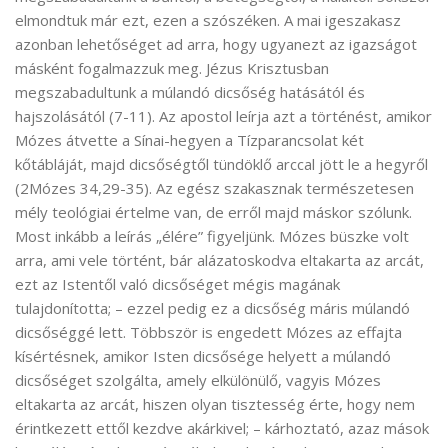
elmondtuk már ezt, ezen a szószéken. A mai igeszakasz
azonban lehetőséget ad arra, hogy ugyanezt az igazságot
másként fogalmazzuk meg. Jézus Krisztusban
megszabadultunk a múlandó dicsőség hatásától és
hajszolásától (7-11). Az apostol leírja azt a történést, amikor
Mózes átvette a Sínai-hegyen a Tízparancsolat két
kőtábláját, majd dicsőségtől tündöklő arccal jött le a hegyről
(2Mózes 34,29-35). Az egész szakasznak természetesen
mély teológiai értelme van, de erről majd máskor szólunk.
Most inkább a leírás „élére” figyeljünk. Mózes büszke volt
arra, ami vele történt, bár alázatoskodva eltakarta az arcát,
ezt az Istentől való dicsőséget mégis magának
tulajdonította; – ezzel pedig ez a dicsőség máris múlandó
dicsőséggé lett. Többször is engedett Mózes az effajta
kísértésnek, amikor Isten dicsősége helyett a múlandó
dicsőséget szolgálta, amely elkülönülő, vagyis Mózes
eltakarta az arcát, hiszen olyan tisztesség érte, hogy nem
érintkezett ettől kezdve akárkivel; – kárhoztató, azaz mások