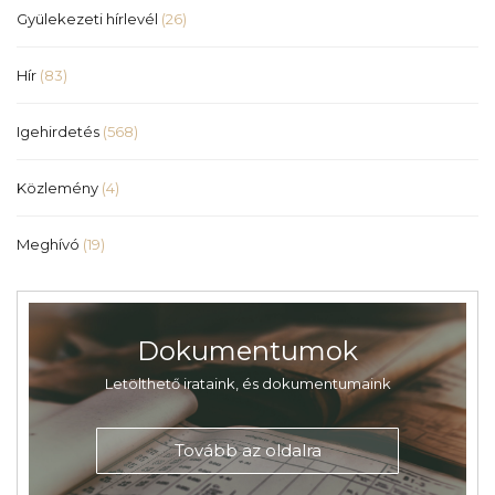
Gyülekezeti hírlevél
(26)
Hír
(83)
Igehirdetés
(568)
Közlemény
(4)
Meghívó
(19)
Dokumentumok
Letölthető irataink, és dokumentumaink
Tovább az oldalra