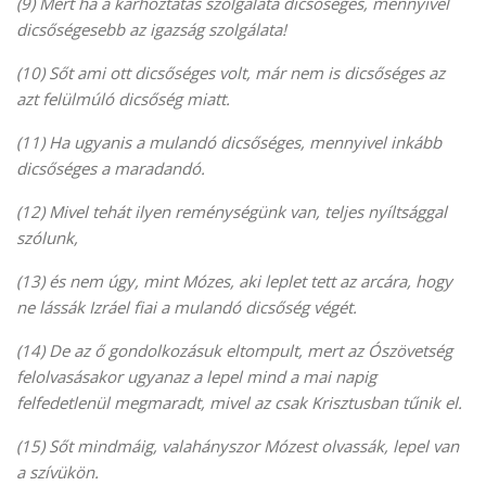
(9)
Mert ha a kárhoztatás szolgálata dicsőséges, mennyivel
dicsőségesebb az igazság szolgálata!
(10)
Sőt ami ott dicsőséges volt, már nem is dicsőséges az
azt felülmúló dicsőség miatt.
(11)
Ha ugyanis a mulandó dicsőséges, mennyivel inkább
dicsőséges a maradandó.
(12)
Mivel tehát ilyen reménységünk van, teljes nyíltsággal
szólunk,
(13)
és nem úgy, mint Mózes, aki leplet tett az arcára, hogy
ne lássák Izráel fiai a mulandó dicsőség végét.
(14)
De az ő gondolkozásuk eltompult, mert az Ószövetség
felolvasásakor ugyanaz a lepel mind a mai napig
felfedetlenül megmaradt, mivel az csak Krisztusban tűnik el.
(15)
Sőt mindmáig, valahányszor Mózest olvassák, lepel van
a szívükön.