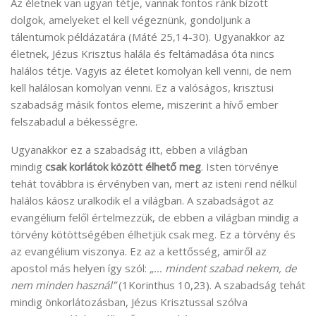
Az életnek van ugyan tétje, vannak fontos ránk bízott
dolgok, amelyeket el kell végeznünk, gondoljunk a
tálentumok példázatára (Máté 25,14-30). Ugyanakkor az
életnek, Jézus Krisztus halála és feltámadása óta nincs
halálos tétje. Vagyis az életet komolyan kell venni, de nem
kell halálosan komolyan venni. Ez a valóságos, krisztusi
szabadság másik fontos eleme, miszerint a hívő ember
felszabadul a békességre.
Ugyanakkor ez a szabadság itt, ebben a világban
mindig
csak korlátok között élhető meg
. Isten törvénye
tehát továbbra is érvényben van, mert az isteni rend nélkül
halálos káosz uralkodik el a világban. A szabadságot az
evangélium felől értelmezzük, de ebben a világban mindig a
törvény kötöttségében élhetjük csak meg. Ez a törvény és
az evangélium viszonya. Ez az a kettősség, amiről az
apostol más helyen így szól:
„… mindent szabad nekem, de
nem minden használ”
(1Korinthus 10,23). A szabadság tehát
mindig önkorlátozásban, Jézus Krisztussal szólva