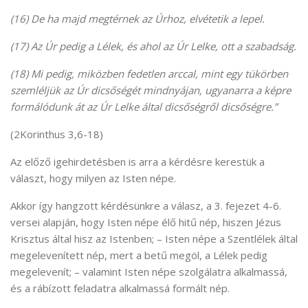
(16)
De ha majd megtérnek az Úrhoz, elvétetik a lepel.
(17)
Az Úr pedig a Lélek, és ahol az Úr Lelke, ott a szabadság.
(18)
Mi pedig, miközben fedetlen arccal, mint egy tükörben
szemléljük az Úr dicsőségét mindnyájan, ugyanarra a képre
formálódunk át az Úr Lelke által dicsőségről dicsőségre.”
(2Korinthus 3,6-18)
Az előző igehirdetésben is arra a kérdésre kerestük a
választ, hogy milyen az Isten népe.
Akkor így hangzott kérdésünkre a válasz, a 3. fejezet 4-6.
versei alapján, hogy Isten népe élő hitű nép, hiszen Jézus
Krisztus által hisz az Istenben; – Isten népe a Szentlélek által
megelevenített nép, mert a betű megöl, a Lélek pedig
megelevenít; – valamint Isten népe szolgálatra alkalmassá,
és a rábízott feladatra alkalmassá formált nép.