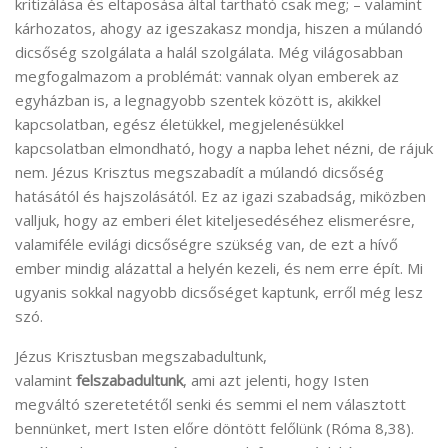
kritizálása és eltaposása által tartható csak meg; – valamint
kárhozatos, ahogy az igeszakasz mondja, hiszen a múlandó
dicsőség szolgálata a halál szolgálata. Még világosabban
megfogalmazom a problémát: vannak olyan emberek az
egyházban is, a legnagyobb szentek között is, akikkel
kapcsolatban, egész életükkel, megjelenésükkel
kapcsolatban elmondható, hogy a napba lehet nézni, de rájuk
nem. Jézus Krisztus megszabadít a múlandó dicsőség
hatásától és hajszolásától. Ez az igazi szabadság, miközben
valljuk, hogy az emberi élet kiteljesedéséhez elismerésre,
valamiféle evilági dicsőségre szükség van, de ezt a hívő
ember mindig alázattal a helyén kezeli, és nem erre épít. Mi
ugyanis sokkal nagyobb dicsőséget kaptunk, erről még lesz
szó.
Jézus Krisztusban megszabadultunk,
valamint
felszabadultunk
, ami azt jelenti, hogy Isten
megváltó szeretetétől senki és semmi el nem választott
bennünket, mert Isten előre döntött felőlünk (Róma 8,38).