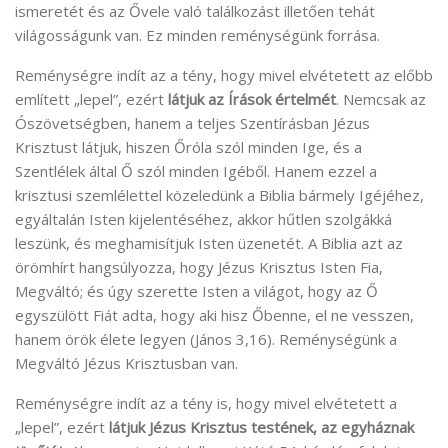
ismeretét és az Ővele való találkozást illetően tehát
világosságunk van. Ez minden reménységünk forrása.
Reménységre indít az a tény, hogy mivel elvétetett az előbb
említett „lepel”, ezért
látjuk az Írások értelmét
. Nemcsak az
Ószövetségben, hanem a teljes Szentírásban Jézus
Krisztust látjuk, hiszen Őróla szól minden Ige, és a
Szentlélek által Ő szól minden Igéből. Hanem ezzel a
krisztusi szemlélettel közeledünk a Biblia bármely Igéjéhez,
egyáltalán Isten kijelentéséhez, akkor hűtlen szolgákká
leszünk, és meghamisítjuk Isten üzenetét. A Biblia azt az
örömhírt hangsúlyozza, hogy Jézus Krisztus Isten Fia,
Megváltó; és úgy szerette Isten a világot, hogy az Ő
egyszülött Fiát adta, hogy aki hisz Őbenne, el ne vesszen,
hanem örök élete legyen (János 3,16). Reménységünk a
Megváltó Jézus Krisztusban van.
Reménységre indít az a tény is, hogy mivel elvétetett a
„lepel”, ezért
látjuk Jézus Krisztus testének, az egyháznak