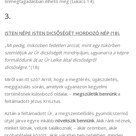
önmegtagadásban élhető meg (Lukács 14).
3.
ISTEN NÉPE ISTEN DICSŐSÉGÉT HORDOZÓ NÉP (18).
„
Mi pedig, miközben fedetlen arccal, mint egy tükörben
szemléljük az Úr dicsőségét mindnyájan, ugyanarra a képre
formálódunk át az Úr Lelke által dicsőségről
dicsőségre.”
(18)
Miről van itt szó? Arról, hogy a megtérés, újjászületés,
megigazulás során, amelyek ugyanazon kegyelmi
történésnek különböző oldalai; –
megszületik bennünk
a
feltámadott Jézus Krisztus.
Aztán a feltámadott Úr, a megszentelődés gyümölcstermő
útját járva egyre inkább
növekszik bennünk
. Akik ránk néznek,
minket látnak, velünk találkoznak; – akár örömben, akár
próbatételek között, akár váratlan helyzetekben, minden