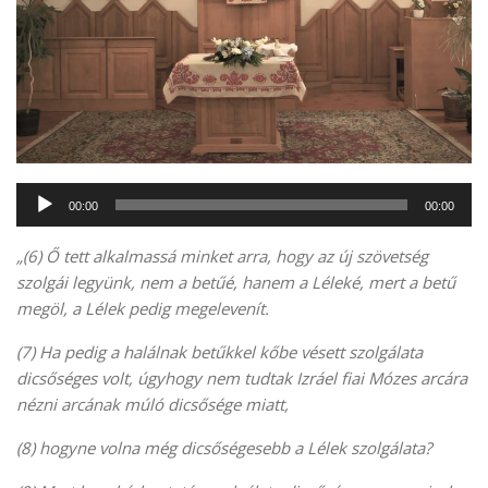
Audió
00:00
00:00
lejátszó
„(
6)
Ő tett alkalmassá minket arra, hogy az új szövetség
szolgái legyünk, nem a betűé, hanem a Léleké, mert a betű
megöl, a Lélek pedig megelevenít.
(7)
Ha pedig a halálnak betűkkel kőbe vésett szolgálata
dicsőséges volt, úgyhogy nem tudtak Izráel fiai Mózes arcára
nézni arcának múló dicsősége miatt,
(8)
hogyne volna még dicsőségesebb a Lélek szolgálata?