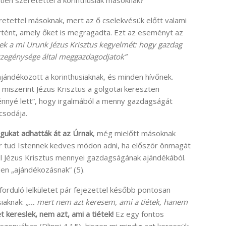
eretettel másoknak, mert az ő cselekvésük előtt valami
ént, amely őket is megragadta. Ezt az eseményt az
ek a mi Urunk Jézus Krisztus kegyelmét: hogy gazdag
ő szegénysége által meggazdagodjatok”
jándékozott a korinthusiaknak, és minden hívőnek.
 miszerint Jézus Krisztus a golgotai kereszten
énnyé lett”, hogy irgalmából a menny gazdagságát
csodája.
ukat adhatták át az Úrnak
, még mielőtt másoknak
kor tud Istennek kedves módon adni, ha először önmagát
ül Jézus Krisztus mennyei gazdagságának ajándékából.
den „ajándékozásnak” (5).
forduló lelkületet pár fejezettel később pontosan
siaknak:
„… mert nem azt keresem, ami a tiétek, hanem
t kereslek, nem azt, ami a tiétek!
Ez egy fontos
zonyában (Filippi 4,15), hiszen mi mindig azt keressük