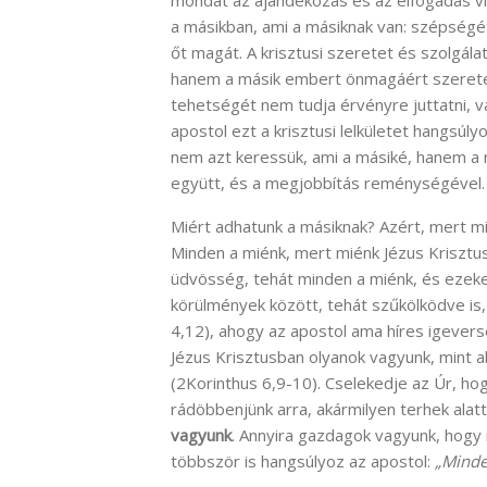
a másikban, ami a másiknak van: szépségét
őt magát. A krisztusi szeretet és szolgála
hanem a másik embert önmagáért szeretem
tehetségét nem tudja érvényre juttatni, v
apostol ezt a krisztusi lelkületet hangsúly
nem azt keressük, ami a másiké, hanem a
együtt, és a megjobbítás reménységével.
Miért adhatunk a másiknak? Azért, mert
Minden a miénk, mert miénk Jézus Krisztu
üdvösség, tehát minden a miénk, és ezeke
körülmények között, tehát szűkölködve is,
4,12), ahogy az apostol ama híres igever
Jézus Krisztusban olyanok vagyunk, mint 
(2Korinthus 6,9-10). Cselekedje az Úr, hog
rádöbbenjünk arra, akármilyen terhek alatt
vagyunk
. Annyira gazdagok vagyunk, hogy
többször is hangsúlyoz az apostol:
„Minden