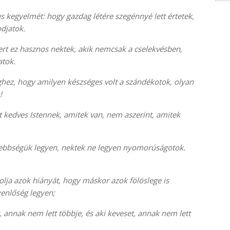
s kegyelmét: hogy gazdag létére szegénnyé lett értetek,
djatok.
rt ez hasznos nektek, akik nemcsak a cselekvésben,
atok.
éghez, hogy amilyen készséges volt a szándékotok, olyan
!
 kedves Istennek, amitek van, nem aszerint, amitek
ebbségük legyen, nektek ne legyen nyomorúságotok.
olja azok hiányát, hogy máskor azok fölöslege is
yenlőség legyen;
, annak nem lett többje, és aki keveset, annak nem lett