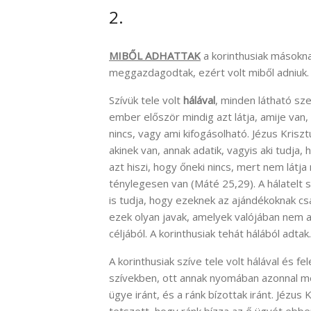
2.
MIBŐL ADHATTAK
a korinthusiak másokna
meggazdagodtak, ezért volt miből adniuk.
Szívük tele volt
hálával
, minden látható sz
ember először mindig azt látja, amije van,
nincs, vagy ami kifogásolható. Jézus Krisz
akinek van, annak adatik, vagyis aki tudja
azt hiszi, hogy őneki nincs, mert nem látja 
ténylegesen van (Máté 25,29). A hálatelt sz
is tudja, hogy ezeknek az ajándékoknak csa
ezek olyan javak, amelyek valójában nem az
céljából. A korinthusiak tehát hálából adtak.
A korinthusiak szíve tele volt hálával és fe
szívekben, ott annak nyomában azonnal me
ügye iránt, és a ránk bízottak iránt. Jézu