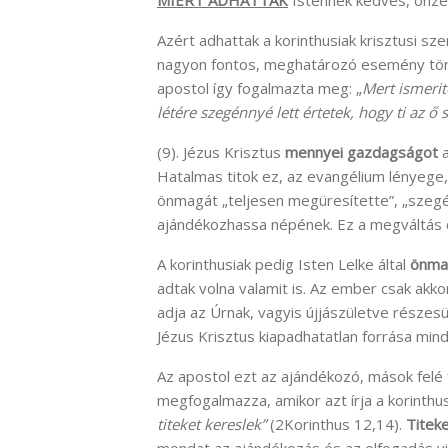
Azért adhattak a korinthusiak krisztusi sz
nagyon fontos, meghatározó esemény tört
apostol így fogalmazta meg: „
Mert ismerit
létére szegénnyé lett értetek, hogy ti az 
(9). Jézus Krisztus
mennyei gazdagságot
a
Hatalmas titok ez, az evangélium lényege,
önmagát „teljesen megüresítette”, „szeg
ajándékozhassa népének. Ez a megváltás 
A korinthusiak pedig Isten Lelke által
önmag
adtak volna valamit is. Az ember csak ak
adja az Úrnak, vagyis újjászületve részes
Jézus Krisztus kiapadhatatlan forrása min
Az apostol ezt az ajándékozó, mások felé 
megfogalmazza, amikor azt írja a korinthu
titeket kereslek”
(2Korinthus 12,14).
Titeke
mondat az ajándékozás és az elfogadás vis