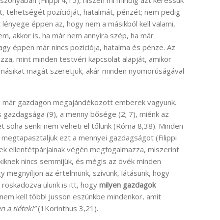
, tehetségét pozícióját, hatalmát, pénzét; nem pedig
t lényege éppen az, hogy nem a másikból kell valami,
, akkor is, ha már nem annyira szép, ha már
agy éppen már nincs pozíciója, hatalma és pénze. Az
ozza, mint minden testvéri kapcsolat alapját, amikor
 másikat magát szeretjük, akár minden nyomorúságával
 mi már gazdagon megajándékozott emberek vagyunk.
s gazdagsága (9), a menny bősége (2; 7), miénk az
t soha senki nem veheti el tőlünk (Róma 8,38). Minden
 megtapasztaljuk ezt a mennyei gazdagságot (Filippi
sek ellentétpárjainak végén megfogalmazza, miszerint
akiknek nincs semmijük, és mégis az övék minden
y megnyíljon az értelmünk, szívünk, látásunk, hogy
 roskadozva ülünk is itt, hogy
milyen gazdagok
 nem kell több! Jusson eszünkbe mindenkor, amit
 a tiétek!”
(1Korinthus 3,21).