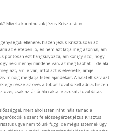
k? Mivel a korinthusiak Jézus Krisztusban
egénységük ellenére, hiszen Jézus Krisztusban az
 ami az életében jó, és nem azt látja meg azonnal, ami
tus pontosan ezt hangsúlyozza, amikor így szól, hogy
, hogy neki mennyi mindene van, az még kaphat; – de aki
meg azt, amije van, attól azt is elvehetik, amije
ív mindig meglátja Isten ajándékait. A hálatelt szív azt
k egy része az övé, a többit tovább kell adnia, hiszen
 övéi, csak az Úr őnála rakta le azokat, továbbítás
lelősséggel, mert ahol Isten iránti hála támad a
gerősödik a szent felelősségérzet Jézus Krisztus
s Krisztus ügye nem tőlünk függ, de mégis Istennek úgy