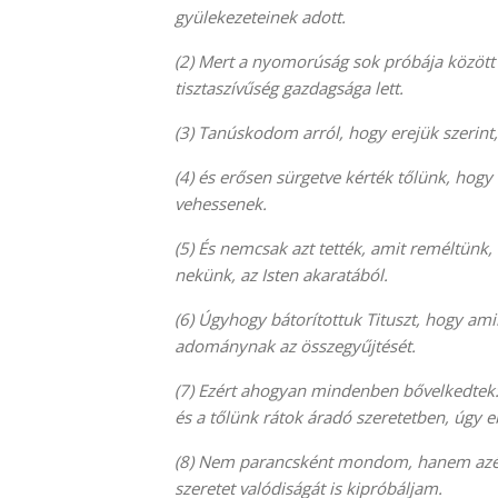
gyülekezeteinek adott.
(2)
Mert a nyomorúság sok próbája között
tisztaszívűség gazdagsága lett.
(3)
Tanúskodom arról, hogy erejük szerint, 
(4)
és erősen sürgetve kérték tőlünk, hogy 
vehessenek.
(5)
És nemcsak azt tették, amit reméltünk
nekünk, az Isten akaratából.
(6)
Úgyhogy bátorítottuk Tituszt, hogy amin
adománynak az összegyűjtését.
(7)
Ezért ahogyan mindenben bővelkedtek:
és a tőlünk rátok áradó szeretetben, úgy 
(8)
Nem parancsként mondom, hanem azért
szeretet valódiságát is kipróbáljam.