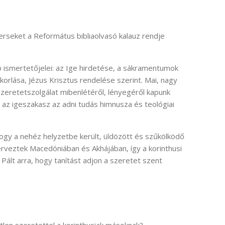
erseket a Református bibliaolvasó kalauz rendje
b ismertetőjelei: az Ige hirdetése, a sákramentumok
korlása, Jézus Krisztus rendelése szerint. Mai, nagy
zeretetszolgálat mibenlétéről, lényegéről kapunk
az igeszakasz az adni tudás himnusza és teológiai
hogy a nehéz helyzetbe került, üldözött és szűkölködő
rveztek Macedóniában és Akhájában, így a korinthusi
Pált arra, hogy tanítást adjon a szeretet szent
len szeretettel a korinthusiak másoknak?