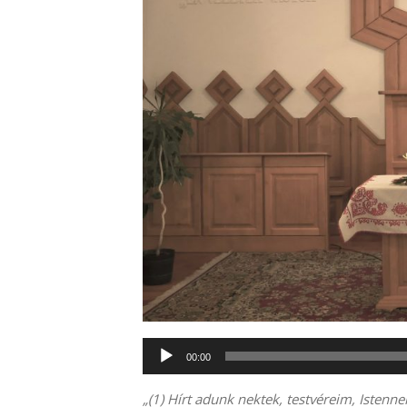
Audió
00:00
lejátszó
„(
1)
Hírt adunk nektek, testvéreim, Istenn