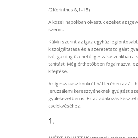
(2Korinthus 8,1-15)
A közeli napokban olvastuk ezeket az igev
szerint.
Kálvin szerint az igaz egyház legfontosab
kiszolgáltatása és a szeretetszolgálat gya
ívű, gazdag üzenetű igeszakaszunkban a s
tanítást. Még érthetőbben fogalmazva, ez 
kifejtése.
Az igeszakasz konkrét hátterében az áll, 
jeruzsálemi keresztyéneknek gyűjtést sze
gyülekezetben is. Ez az adakozás készteti 
cselekvéséhez.
1.
MIÉRT ADHATTAK
Istennek kedves, önzet