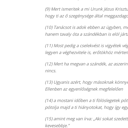
(9)
Mert ismeritek a mi Urunk Jézus Krisztu
hogy ti az ő szegénysége által meggazdago
(10)
Tanácsot is adok ebben az ügyben, me
hanem tavaly óta a szándékban is elöl járt
(11)
Most pedig a cselekvést is vigyétek v
legyen a véghezvitele is, erőtökhöz mérten
(12)
Mert ha megvan a szándék, az aszerint
nincs.
(13)
Ugyanis azért, hogy másoknak könny
Ellenben az egyenlőségnek megfelelően
(14)
a mostani időben a ti fölöslegetek pót
pótolja majd a ti hiányotokat, hogy így eg
(15)
amint meg van írva: „Aki sokat szedett
kevesebbje.”