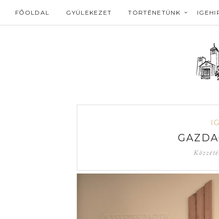
FŐOLDAL
GYÜLEKEZET
TÖRTÉNETÜNK
IGEHI
I
GAZDA
Közzété