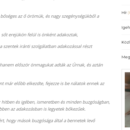
illetőleg
csökkentéséhez
Hír
(
 bőséges az ő örömük, és nagy szegénységükből a
a
Fel/Le
Igeh
billentyűket
sőt erejükön felül is önként adakoztak,
kell
Köz
használni.
a szentek iránti szolgálatban adakozással részt
Meg
, hanem először önmagukat adták az Úrnak, és aztán
t már előbb elkezdte, fejezze is be nálatok ennek az
 hitben és igében, ismeretben és minden buzgóságban,
ebben az adakozásban is legyetek bőkezűek.
, hogy mások buzgósága által a bennetek levő