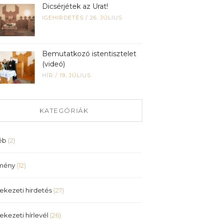
Dicsérjétek az Urat!
IGEHIRDETÉS
/
26, JÚLIUS
Bemutatkozó istentisztelet
(videó)
HÍR
/
19, JÚLIUS
KATEGÓRIÁK
éb
(2)
mény
(12)
ekezeti hirdetés
(27)
ekezeti hírlevél
(26)