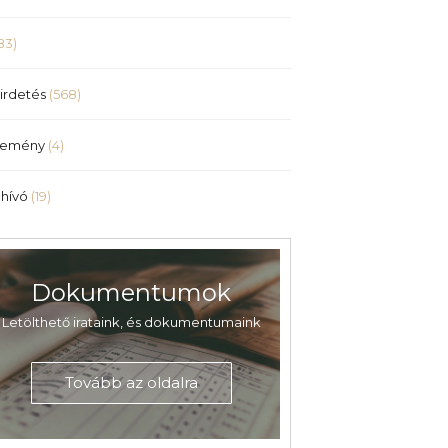
83)
irdetés
(568)
lemény
(4)
hívó
(19)
Dokumentumok
Letölthető irataink, és dokumentumaink
Tovább az oldalra