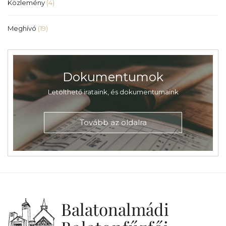
Közlemény
(4)
Meghívó
(19)
Dokumentumok
Letölthető irataink, és dokumentumaink
Tovább az oldalra