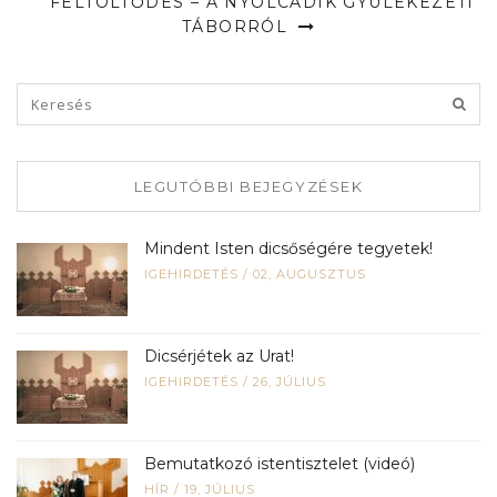
FELTÖLTŐDÉS – A NYOLCADIK GYÜLEKEZETI
TÁBORRÓL
LEGUTÓBBI BEJEGYZÉSEK
Mindent Isten dicsőségére tegyetek!
IGEHIRDETÉS
/
02, AUGUSZTUS
Dicsérjétek az Urat!
IGEHIRDETÉS
/
26, JÚLIUS
Bemutatkozó istentisztelet (videó)
HÍR
/
19, JÚLIUS