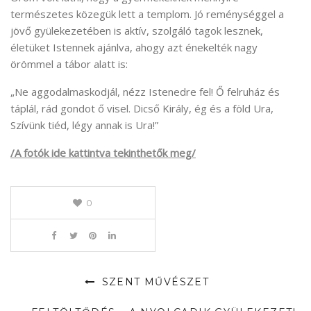
természetes közegük lett a templom. Jó reménységgel a
jövő gyülekezetében is aktív, szolgáló tagok lesznek,
életüket Istennek ajánlva, ahogy azt énekelték nagy
örömmel a tábor alatt is:
„Ne aggodalmaskodjál, nézz Istenedre fel! Ő felruház és
táplál, rád gondot ő visel. Dicső Király, ég és a föld Ura,
Szívünk tiéd, légy annak is Ura!”
/A fotók ide kattintva tekinthetők meg/
0
SZENT MŰVÉSZET