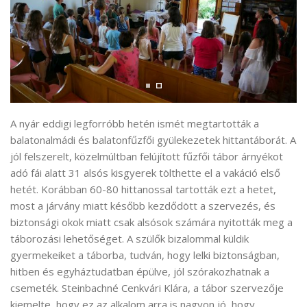
A nyár eddigi legforróbb hetén ismét megtartották a
balatonalmádi és balatonfűzfői gyülekezetek hittantáborát. A
jól felszerelt, közelmúltban felújított fűzfői tábor árnyékot
adó fái alatt 31 alsós kisgyerek tölthette el a vakáció első
hetét. Korábban 60-80 hittanossal tartották ezt a hetet,
most a járvány miatt később kezdődött a szervezés, és
biztonsági okok miatt csak alsósok számára nyitották meg a
táborozási lehetőséget. A szülők bizalommal küldik
gyermekeiket a táborba, tudván, hogy lelki biztonságban,
hitben és egyháztudatban épülve, jól szórakozhatnak a
csemeték. Steinbachné Cenkvári Klára, a tábor szervezője
kiemelte, hogy ez az alkalom arra is nagyon jó, hogy