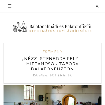
ESEMÉNY
„NÉZZ ISTENEDRE FEL!” –
HITTANOSOK TÁBORA
BALATONFŰZFŐN
Közzétéve:
2021. június 26.