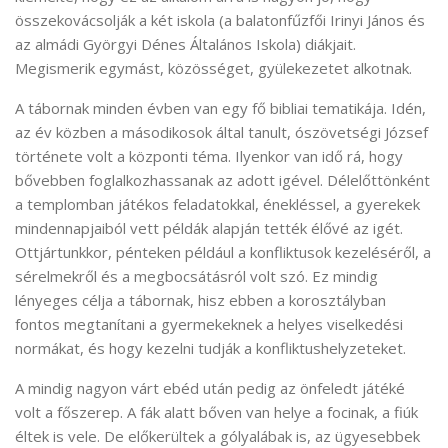
összekovácsolják a két iskola (a balatonfűzfői Irinyi János és
az almádi Györgyi Dénes Általános Iskola) diákjait.
Megismerik egymást, közösséget, gyülekezetet alkotnak.
A tábornak minden évben van egy fő bibliai tematikája. Idén,
az év közben a másodikosok által tanult, ószövetségi József
története volt a központi téma. Ilyenkor van idő rá, hogy
bővebben foglalkozhassanak az adott igével. Délelőttönként
a templomban játékos feladatokkal, énekléssel, a gyerekek
mindennapjaiból vett példák alapján tették élővé az igét.
Ottjártunkkor, pénteken például a konfliktusok kezeléséről, a
sérelmekről és a megbocsátásról volt szó. Ez mindig
lényeges célja a tábornak, hisz ebben a korosztályban
fontos megtanítani a gyermekeknek a helyes viselkedési
normákat, és hogy kezelni tudják a konfliktushelyzeteket.
A mindig nagyon várt ebéd után pedig az önfeledt játéké
volt a főszerep. A fák alatt bőven van helye a focinak, a fiúk
éltek is vele. De előkerültek a gólyalábak is, az ügyesebbek