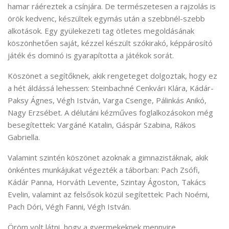
hamar ráéreztek a csínjára. De természetesen a rajzolás is
örök kedvenc, készültek egymás után a szebbnél-szebb
alkotások. Egy gyülekezeti tag ötletes megoldásának
köszönhetően saját, kézzel készült szókirakó, képpárosító
játék és dominó is gyarapította a játékok sorát.
Köszönet a segítőknek, akik rengeteget dolgoztak, hogy ez
a hét áldássá lehessen: Steinbachné Cenkvári Klára, Kádár-
Paksy Ágnes, Végh István, Varga Csenge, Pálinkás Anikó,
Nagy Erzsébet. A délutáni kézműves foglalkozásokon még
besegítettek: Vargáné Katalin, Gáspár Szabina, Rákos
Gabriella.
Valamint szintén köszönet azoknak a gimnazistáknak, akik
önkéntes munkájukat végezték a táborban: Pach Zsófi,
Kádár Panna, Horváth Levente, Szintay Ágoston, Takács
Evelin, valamint az felsősök közül segítettek: Pach Noémi,
Pach Dóri, Végh Fanni, Végh István.
Öröm volt látni, hogy a gyermekeknek mennyire