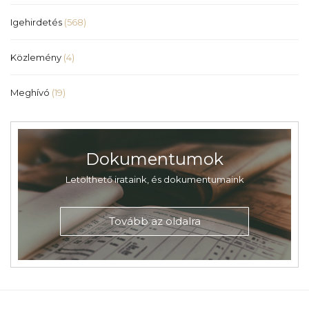
Igehirdetés
(568)
Közlemény
(4)
Meghívó
(19)
Dokumentumok
Letölthető irataink, és dokumentumaink
Tovább az oldalra