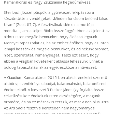
Kamarakórus és Nagy Zsuzsanna hegedűművész.
Steinbach József püspök, a gyülekezet lelkipásztora
köszöntötte a vendégeket. „Minden forrásom belőled fakad
Uram” (Zsolt 87,7). A fesztiválnak idén ez a mottója –
mondta –, ami a teljes Biblia összefüggésében azt jelenti: az
áldott Isten megáld bennünket, hogy áldássá legyünk.
Mennyei tapasztalat az, ha az ember átélheti, hogy az Isten
lehajol hozzánk és megáld bennünket, és ad nekünk örömöt,
hitet, szeretetet, reménységet. Teszi ezt azért, hogy
ebben a világban követeiként áldássá lehessünk. Ennek a
boldog tapasztalásnak az egyik eszköze a művészet.
A Gaudium Kamarakórus 2015-ben alakult énekelni szerető
alsóörsi, szentkirályszabadjai, balatonalmádi, balatonfüredi
énekesekből. A karvezető Pusker János így foglalta össze
célkitűzésüket: énekelünk Isten dicsőségére, a magunk
örömére, és ha ez másnak is tetszik, az már a non plus ultra.
Az Ars Sacra fesztivál keretében nem hagyományos