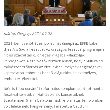
Márton Gergely, 2021-09-22
2021-ben tizenöt éves jubileumát ünnepli az EFFE Label-
díjas Ars Sacra Fesztivál. Az országos fesztivál programjai a
hit és szakralitás különleges világába kalauzolják
vendégeiket. A szervezők hisznek abban, hogy a kultúra és
művészet erőforrás az életünkben, melynek segítségével
kapcsolatba léphetünk benső világunkkal és személyes,
emberi értékeinkkel.
Idén is több dunántúli református templom adott otthont a
fesztivál keretében kiállításoknak, koncerteknek.
Szeptember 6-án a balatonalmádi református templomban
volt lélekemelő hangverseny. Fellépett a Gaudium