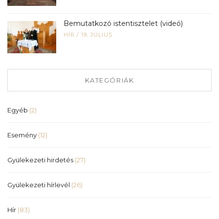
Bemutatkozó istentisztelet (videó)
HÍR
/
19, JÚLIUS
KATEGÓRIÁK
Egyéb
(2)
Esemény
(12)
Gyülekezeti hirdetés
(27)
Gyülekezeti hírlevél
(26)
Hír
(83)