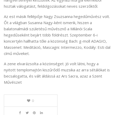
hangversennyel készültek. Az egyházi liturgia elemeiből
hoztak válogatást, feldolgozásokat neves szerzőktől.
Az est másik fellépője Nagy Zsuzsanna hegedűművész volt.
Őt a világban Susanna Nagy-ként ismerik, hiszen a
balatonalmádi születésű művésznő a Milánói Scala
hegedűseként bejárt több földrészt. Szeptember 6-i
koncertjén hallhatta tőle a közönség Bach: g-moll ADAGIO,
Massenet: Meditáció, Mascagni: Intermezzo, Kodály: Esti dal
című műveket.
A zene elvarázsolta a közönséget. Jó volt látni, hogy a
nyitott templomajtón kiszűrődő muzsika az arra sétálókat is
becsalogatta, és vált áldássá az Ars Sacra, azaz a Szent
Művészet
0