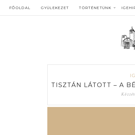
FŐOLDAL
GYÜLEKEZET
TÖRTÉNETÜNK
IGEHI
I
TISZTÁN LÁTOTT – A 
Közzét