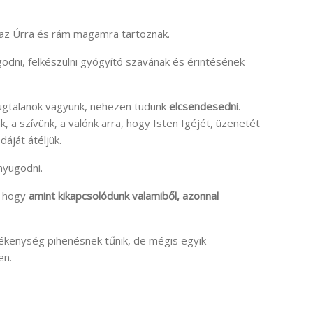
 az Úrra és rám magamra tartoznak.
odni, felkészülni gyógyító szavának és érintésének
nyugtalanok vagyunk, nehezen tudunk
elcsendesedni
.
 a szívünk, a valónk arra, hogy Isten Igéjét, üzenetét
dáját átéljük.
nyugodni.
, hogy
amint kikapcsolódunk valamiből, azonnal
ékenység pihenésnek tűnik, de mégis egyik
en.