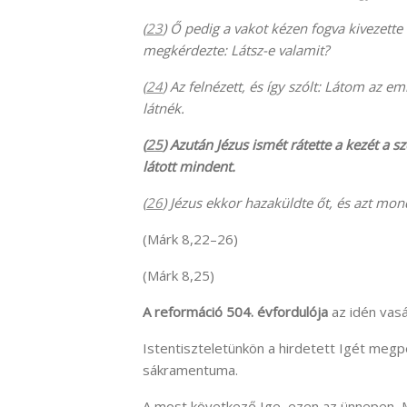
(
23
) Ő pedig a vakot kézen fogva kivezette
megkérdezte: Látsz-e valamit?
(
24
) Az felnézett, és így szólt: Látom az
látnék.
(
25
) Azután Jézus ismét rátette a kezét a 
látott mindent.
(
26
) Jézus ekkor hazaküldte őt, és azt mon
(Márk 8,22–26)
(Márk 8,25)
A reformáció 504. évfordulója
az idén vasá
Istentiszteletünkön a hirdetett Igét megpe
sákramentuma.
A most következő Ige, ezen az ünnepen,