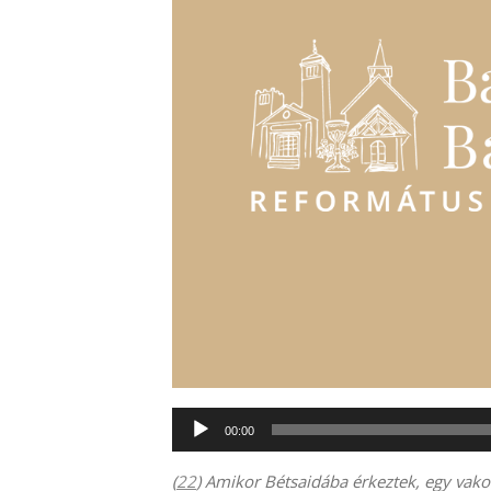
Audió
00:00
lejátszó
(
22
) Amikor Bétsaidába érkeztek, egy vakot