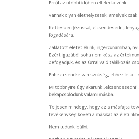
Erről az utóbbi időben elfeledkezünk.
Vannak olyan élethelyzetek, amelyek csak
Kettesben Jézussal, elcsendesedni, lenyug
fogadására.
Zaklatott életet élünk, ingercunamiban, 
Ezért igazából soha nem kész az értelmünk,
befogadjuk, és az Úrral való találkozás cso
Ehhez csendre van szükség, ehhez le kell 
Mi többnyire úgy akarunk „elcsendesedni”
bekapcsolódunk valami másba
.
Teljesen mindegy, hogy az a másfajta tev
tevékenység követi a másikat az életünkb
Nem tudunk leállni.