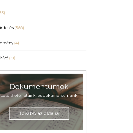
83)
irdetés
(568)
lemény
(4)
hívó
(19)
Dokumentumok
Letölthető irataink, és dokumentumaink
Tovább az oldalra