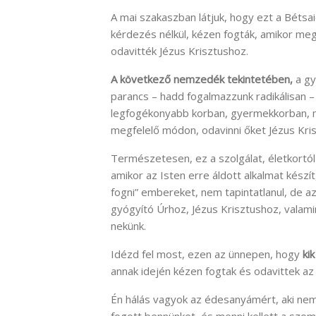
A mai szakaszban látjuk, hogy ezt a Béts
kérdezés nélkül, kézen fogták, amikor meg
odavitték Jézus Krisztushoz.
A következő nemzedék tekintetében,
a gy
parancs – hadd fogalmazzunk radikálisan 
legfogékonyabb korban, gyermekkorban, má
megfelelő módon, odavinni őket Jézus Kri
Természetesen, ez a szolgálat, életkortó
amikor az Isten erre áldott alkalmat kész
fogni” embereket, nem tapintatlanul, de az
gyógyító Úrhoz, Jézus Krisztushoz, valami
nekünk.
Idézd fel most, ezen az ünnepen, hogy
ki
annak idején kézen fogtak és odavittek az
Én hálás vagyok az édesanyámért, aki n
fogott bennünket, és menni kellett a szoms