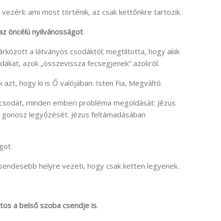
 vezérli: ami most történik, az csak kettőnkre tartozik.
 az öncélú nyilvánosságot
.
árkózott a látványos csodáktól; megtiltotta, hogy akik
dákat, azok „összevissza fecsegjenek” azokról.
 azt, hogy ki is Ő valójában: Isten Fia, Megváltó.
 csodát, minden emberi probléma megoldását: Jézus
 a gonosz legyőzését. Jézus feltámadásában
got.
csendesebb helyre vezeti, hogy csak ketten legyenek.
tos a belső szoba csendje is
.