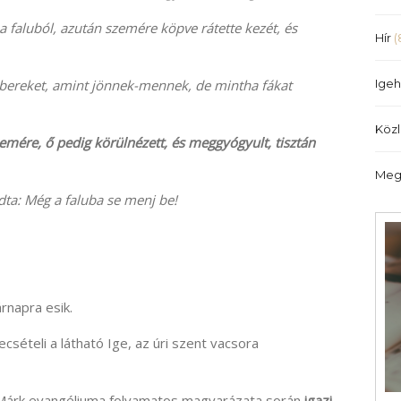
illetőleg
 a faluból, azután szemére köpve rátette kezét, és
csökkentéséhez
Hír
(
a
Fel/Le
 embereket, amint jönnek-mennek, de mintha fákat
Igeh
billentyűket
kell
Köz
használni.
szemére, ő pedig körülnézett, és meggyógyult, tisztán
Meg
dta: Még a faluba se menj be!
rnapra esik.
csételi a látható Ige, az úri szent vacsora
 Márk evangéliuma folyamatos magyarázata során
igazi