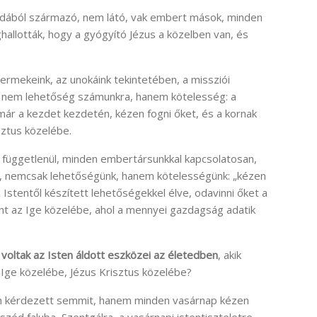
aidából származó, nem látó, vak embert mások, minden
hallották, hogy a gyógyító Jézus a közelben van, és
ermekeink, az unokáink tekintetében, a missziói
– nem lehetőség számunkra, hanem kötelesség: a
r a kezdet kezdetén, kézen fogni őket, és a kornak
sztus közelébe.
l függetlenül, minden embertársunkkal kapcsolatosan,
ít, nemcsak lehetőségünk, hanem kötelességünk: „kézen
 Istentől készített lehetőségekkel élve, odavinni őket a
nt az Ige közelébe, ahol a mennyei gazdagság adatik
k voltak az Isten áldott eszközei az életedben
, akik
 Ige közelébe, Jézus Krisztus közelébe?
em kérdezett semmit, hanem minden vasárnap kézen
zéd faluba, Szentgálra, a vasárnapi istentiszteletre.