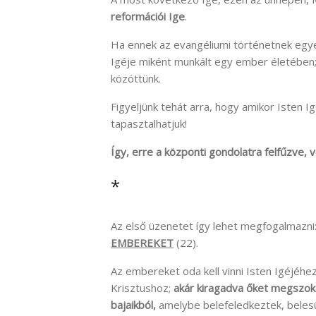
reformációi Ige
.
Ha ennek az evangéliumi történetnek egyes
Igéje miként munkált egy ember életében; 
közöttünk.
Figyeljünk tehát arra, hogy amikor Isten I
tapasztalhatjuk!
Így, erre a központi gondolatra felfűzve, 
*
Az első üzenetet így lehet megfogalmazni
EMBEREKET
(22).
Az embereket oda kell vinni Isten Igéjéhez,
Krisztushoz;
akár kiragadva őket megszoko
bajaikból,
amelybe belefeledkeztek, beles