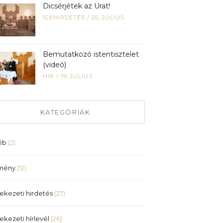
Dicsérjétek az Urat!
IGEHIRDETÉS
/
26, JÚLIUS
Bemutatkozó istentisztelet
(videó)
HÍR
/
19, JÚLIUS
KATEGÓRIÁK
éb
(2)
mény
(12)
ekezeti hirdetés
(27)
ekezeti hírlevél
(26)