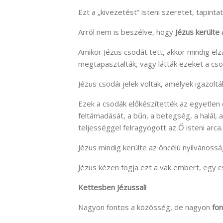
Ezt a „kivezetést” isteni szeretet, tapintat
Arról nem is beszélve, hogy
Jézus kerülte
Amikor Jézus csodát tett, akkor mindig elz
megtapasztalták, vagy látták ezeket a cso
Jézus csodái jelek voltak, amelyek igazolták
Ezek a csodák előkészítették az egyetlen
feltámadását, a bűn, a betegség, a halál,
teljességgel felragyogott az Ő isteni arca.
Jézus mindig kerülte az öncélú nyilvánossá
Jézus kézen fogja ezt a vak embert, egy 
Kettesben Jézussal!
Nagyon fontos a közösség, de nagyon
fon