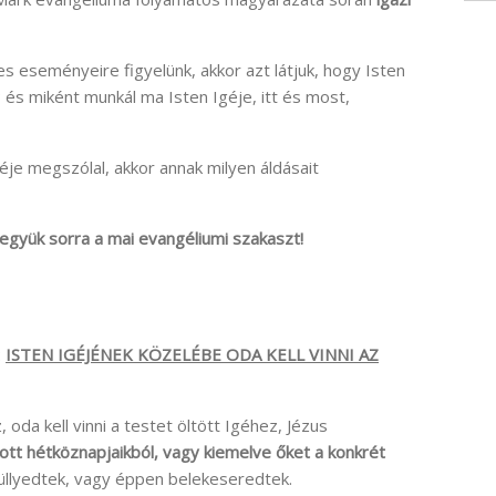
 eseményeire figyelünk, akkor azt látjuk, hogy Isten
és miként munkál ma Isten Igéje, itt és most,
géje megszólal, akkor annak milyen áldásait
vegyük sorra a mai evangéliumi szakaszt!
:
ISTEN IGÉJÉNEK KÖZELÉBE ODA KELL VINNI AZ
 oda kell vinni a testet öltött Igéhez, Jézus
tt hétköznapjaikból, vagy kiemelve őket a konkrét
üllyedtek, vagy éppen belekeseredtek.