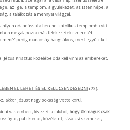
ége, az Ige, a templom, a gyülekezet, az Isten népe, a
ág, a találkozás a mennyei világgal.
anilyen odaadással a herendi katolikus templomba vitt
emben megalapozta más felekezetek ismeretét,
„ökumené” pedig manapság hangsúlyos, mert együtt kell
, Jézus Krisztus közelébe oda kell vinni az embereket.
LÉBEN EL LEHET ÉS EL KELL CSENDESEDNI
(23).
z, akkor Jézust nagy sokaság vette körül.
dai vak embert, kivezeti a faluból,
hogy ők maguk csak
nosságot, publikumot, közéletet, kíváncsi szemeket,