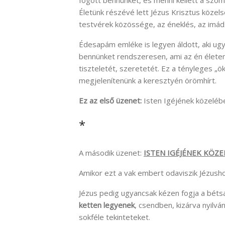
Életünk részévé lett Jézus Krisztus közels
testvérek közössége, az éneklés, az imáds
Édesapám emléke is legyen áldott, aki ugy
bennünket rendszeresen, ami az én élet
tiszteletét, szeretetét. Ez a tényleges 
megjelenítenünk a keresztyén örömhírt.
Ez az első üzenet:
Isten Igéjének közelébe
*
A második üzenet:
ISTEN IGÉJÉNEK KÖZE
Amikor ezt a vak embert odaviszik Jézusho
Jézus pedig ugyancsak kézen fogja a bétsai
ketten legyenek
, csendben, kizárva nyilvá
sokféle tekinteteket.