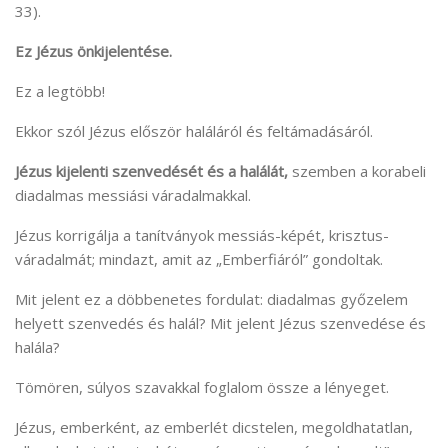
33).
Ez Jézus önkijelentése.
Ez a legtöbb!
Ekkor szól Jézus először haláláról és feltámadásáról.
Jézus kijelenti szenvedését és a halálát,
szemben a korabeli
diadalmas messiási váradalmakkal.
Jézus korrigálja a tanítványok messiás-képét, krisztus-
váradalmát; mindazt, amit az „Emberfiáról” gondoltak.
Mit jelent ez a döbbenetes fordulat: diadalmas győzelem
helyett szenvedés és halál? Mit jelent Jézus szenvedése és
halála?
Tömören, súlyos szavakkal foglalom össze a lényeget.
Jézus, emberként, az emberlét dicstelen, megoldhatatlan,