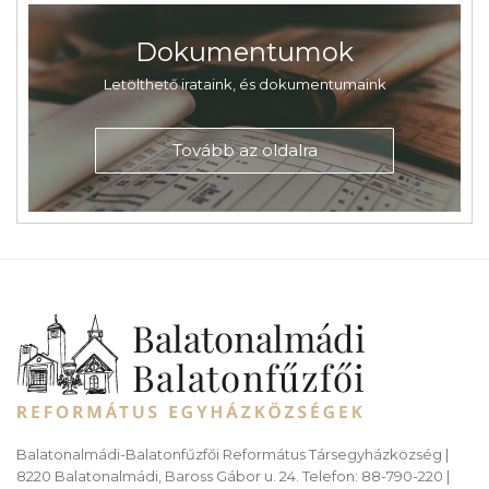
Dokumentumok
Letölthető irataink, és dokumentumaink
Tovább az oldalra
Balatonalmádi-Balatonfűzfői Református Társegyházközség |
8220 Balatonalmádi, Baross Gábor u. 24. Telefon: 88-790-220 |