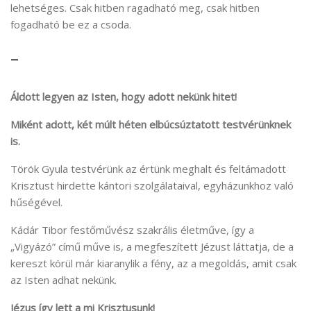
lehetséges. Csak hitben ragadható meg, csak hitben
fogadható be ez a csoda.
–
Áldott legyen az Isten, hogy adott nekünk hitet!
Miként adott, két múlt héten elbúcsúztatott testvérünknek
is.
Török Gyula testvérünk az értünk meghalt és feltámadott
Krisztust hirdette kántori szolgálataival, egyházunkhoz való
hűségével.
Kádár Tibor festőművész szakrális életműve, így a
„Vigyázó” című műve is, a megfeszített Jézust láttatja, de a
kereszt körül már kiaranylik a fény, az a megoldás, amit csak
az Isten adhat nekünk.
Jézus így lett a mi Krisztusunk!