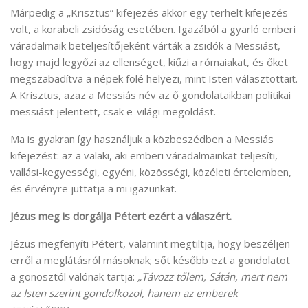
Márpedig a „Krisztus” kifejezés akkor egy terhelt kifejezés
volt, a korabeli zsidóság esetében. Igazából a gyarló emberi
váradalmaik beteljesítőjeként várták a zsidók a Messiást,
hogy majd legyőzi az ellenséget, kiűzi a rómaiakat, és őket
megszabadítva a népek fölé helyezi, mint Isten választottait.
A Krisztus, azaz a Messiás név az ő gondolataikban politikai
messiást jelentett, csak e-világi megoldást.
Ma is gyakran így használjuk a közbeszédben a Messiás
kifejezést: az a valaki, aki emberi váradalmainkat teljesíti,
vallási-kegyességi, egyéni, közösségi, közéleti értelemben,
és érvényre juttatja a mi igazunkat.
Jézus meg is dorgálja Pétert ezért a válaszért.
Jézus megfenyíti Pétert, valamint megtiltja, hogy beszéljen
erről a meglátásról másoknak; sőt később ezt a gondolatot
a gonosztól valónak tartja:
„Távozz tőlem, Sátán, mert nem
az Isten szerint gondolkozol, hanem az emberek