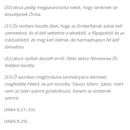
(30) Jézus pedig megparancsolta nekik, hogy senkinek se
beszéljenek Őróla.
(31) És tanítani kezdte őket, hogy az Emberfiának sokat kell
szenvednie, és el kell vettetnie a vénektől, a főpapoktól és az
írástudóktól, és meg kell öletnie, de harmadnapon fel kell
támadnia.
(32) Jézus nyíltan beszélt erről. Péter ekkor félrevonva Őt
feddeni kezdte;
(33) Ő azonban megfordulva tanítványaira tekintett,
megfeddte Pétert, és ezt mondta: Távozz tőlem, Sátán, mert
nem az Isten szerint gondolkozol, hanem az emberek
szerint.
(Márk 8,27–33)
(Márk 8,29)