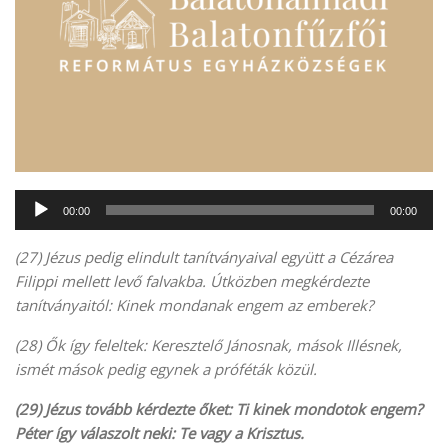
Audió
00:00
00:00
lejátszó
(27)
Jézus pedig elindult tanítványaival együtt a Cézárea
Filippi mellett levő falvakba. Útközben megkérdezte
tanítványaitól: Kinek mondanak engem az emberek?
(28) Ők így feleltek: Keresztelő Jánosnak, mások Illésnek,
ismét mások pedig egynek a próféták közül.
(29) Jézus tovább kérdezte őket: Ti kinek mondotok engem?
Péter így válaszolt neki: Te vagy a Krisztus.