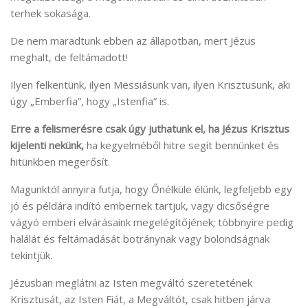
terhek sokasága.
De nem maradtunk ebben az állapotban, mert Jézus
meghalt, de feltámadott!
Ilyen felkentünk, ilyen Messiásunk van, ilyen Krisztusunk, aki
úgy „Emberfia”, hogy „Istenfia” is.
Erre a felismerésre csak úgy juthatunk el, ha Jézus Krisztus
kijelenti nekünk,
ha kegyelméből hitre segít bennünket és
hitünkben megerősít.
Magunktól annyira futja, hogy Őnélküle élünk, legfeljebb egy
jó és példára indító embernek tartjuk, vagy dicsőségre
vágyó emberi elvárásaink megelégítőjének; többnyire pedig
halálát és feltámadását botránynak vagy bolondságnak
tekintjük.
Jézusban meglátni az Isten megváltó szeretetének
Krisztusát, az Isten Fiát, a Megváltót, csak hitben járva