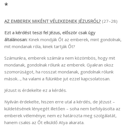
*
AZ EMBEREK MIKÉNT VÉLEKEDNEK JÉZUSRÓL?
(27–28)
Ezt a kérdést teszi fel Jézus, először csak úgy
általánosan:
Kinek mondják Őt az emberek, mint gondolnak,
mit mondanak róla, kinek tartják Őt?
Számunkra, emberek számára nem közömbös, hogy mit
mondanak, gondolnak rólunk az emberek. Gyakran okoz
szomorúságot, ha rosszat mondanak, gondolnak rólunk
mások…, ha valami a fülünkbe jut ezzel kapcsolatosan.
Jézust is érdekelte ez a kérdés.
Nyilván érdekelte, hiszen erre utal a kérdés, de Jézust –
küldetésének lényegét illetően – soha nem befolyásolta az
emberek véleménye; nem ez határozta meg szolgálatát,
hanem csakis az Őt elküldő Atya akarata.