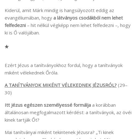
Kiderül, amit Márk mindig is hangsúlyozott eddig az
evangéliumában, hogy
a látványos csodákból nem lehet
felfedezni
– hit nélkül végképp nem lehet felfedezni –, hogy
ki is Ő valójában.
*
Ezért Jézus a tanítványokhoz fordul, hogy a tanítványok
miként vélekednek Őróla.
A TANÍTVÁNYOK MIKÉNT VÉLEKEDNEK JÉZUSRÓL?
(29–
30)
Itt Jézus egészen személyessé formálja
a korábban
általánosan megfogalmazott kérdést: a tanítványok, az övéi
kinek tartják Őt?
Mai tanítványai miként tekintenek Jézusra? „Ti kinek