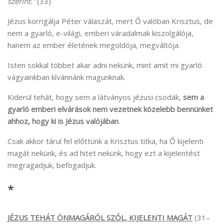
szerint.”
(33)
Jézus korrigálja Péter válaszát, mert Ő valóban Krisztus, de
nem a gyarló, e-világi, emberi váradalmak kiszolgálója,
hanem az ember életének megoldója, megváltója.
Isten sokkal többet akar adni nekünk, mint amit mi gyarló
vágyainkban kívánnánk magunknak.
Kiderül tehát, hogy sem a látványos jézusi csodák,
sem a
gyarló emberi elvárások nem vezetnek közelebb bennünket
ahhoz, hogy ki is Jézus valójában
.
Csak akkor tárul fel előttünk a Krisztus titka, ha Ő kijelenti
magát nekünk, és ad hitet nekünk, hogy ezt a kijelentést
megragadjuk, befogadjuk.
*
JÉZUS TEHÁT ÖNMAGÁRÓL SZÓL, KIJELENTI MAGÁT
(31–