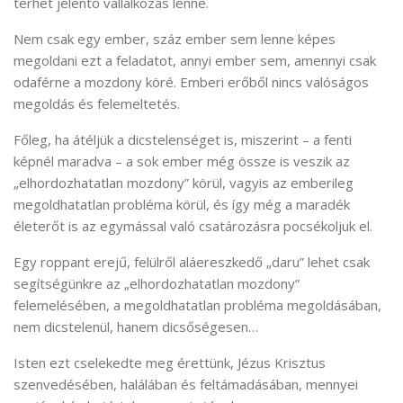
terhet jelentő vállalkozás lenne.
Nem csak egy ember, száz ember sem lenne képes
megoldani ezt a feladatot, annyi ember sem, amennyi csak
odaférne a mozdony köré. Emberi erőből nincs valóságos
megoldás és felemeltetés.
Főleg, ha átéljük a dicstelenséget is, miszerint – a fenti
képnél maradva – a sok ember még össze is veszik az
„elhordozhatatlan mozdony” körül, vagyis az emberileg
megoldhatatlan probléma körül, és így még a maradék
életerőt is az egymással való csatározásra pocsékoljuk el.
Egy roppant erejű, felülről aláereszkedő „daru” lehet csak
segítségünkre az „elhordozhatatlan mozdony”
felemelésében, a megoldhatatlan probléma megoldásában,
nem dicstelenül, hanem dicsőségesen…
Isten ezt cselekedte meg érettünk, Jézus Krisztus
szenvedésében, halálában és feltámadásában, mennyei