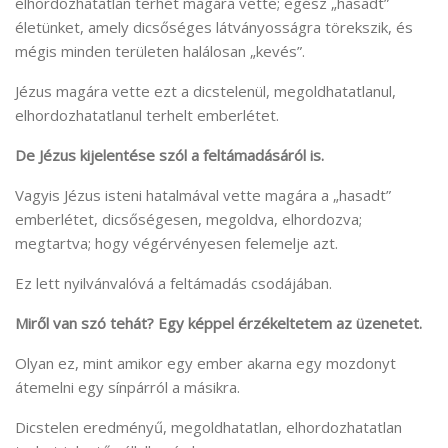
elhordozhatatlan terhét magára vette; egész „hasadt”
életünket, amely dicsőséges látványosságra törekszik, és
mégis minden területen halálosan „kevés”.
Jézus magára vette ezt a dicstelenül, megoldhatatlanul,
elhordozhatatlanul terhelt emberlétet.
De Jézus kijelentése szól a feltámadásáról is.
Vagyis Jézus isteni hatalmával vette magára a „hasadt”
emberlétet, dicsőségesen, megoldva, elhordozva;
megtartva; hogy végérvényesen felemelje azt.
Ez lett nyilvánvalóvá a feltámadás csodájában.
Miről van szó tehát? Egy képpel érzékeltetem az üzenetet.
Olyan ez, mint amikor egy ember akarna egy mozdonyt
átemelni egy sínpárról a másikra.
Dicstelen eredményű, megoldhatatlan, elhordozhatatlan