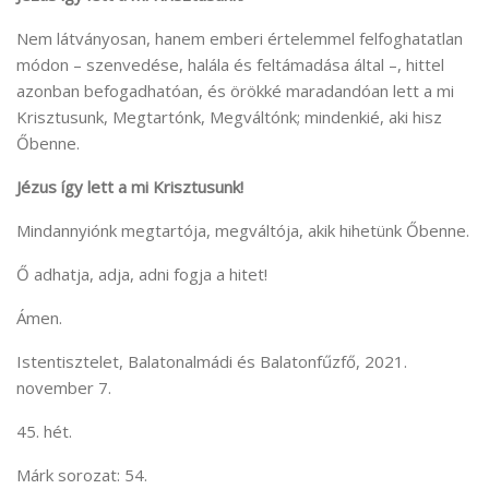
Nem látványosan, hanem emberi értelemmel felfoghatatlan
módon – szenvedése, halála és feltámadása által –, hittel
azonban befogadhatóan, és örökké maradandóan lett a mi
Krisztusunk, Megtartónk, Megváltónk; mindenkié, aki hisz
Őbenne.
Jézus így lett a mi Krisztusunk!
Mindannyiónk megtartója, megváltója, akik hihetünk Őbenne.
Ő adhatja, adja, adni fogja a hitet!
Ámen.
Istentisztelet, Balatonalmádi és Balatonfűzfő, 2021.
november 7.
45. hét.
Márk sorozat: 54.