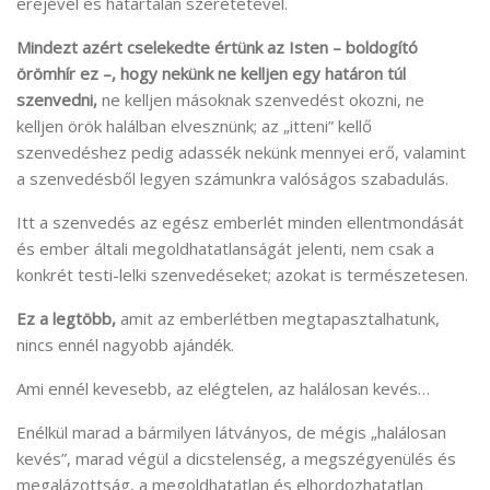
erejével és határtalan szeretetével.
Mindezt azért cselekedte értünk az Isten – boldogító
örömhír ez –, hogy nekünk ne kelljen egy határon túl
szenvedni,
ne kelljen másoknak szenvedést okozni, ne
kelljen örök halálban elvesznünk; az „itteni” kellő
szenvedéshez pedig adassék nekünk mennyei erő, valamint
a szenvedésből legyen számunkra valóságos szabadulás.
Itt a szenvedés az egész emberlét minden ellentmondását
és ember általi megoldhatatlanságát jelenti, nem csak a
konkrét testi-lelki szenvedéseket; azokat is természetesen.
Ez a legtöbb,
amit az emberlétben megtapasztalhatunk,
nincs ennél nagyobb ajándék.
Ami ennél kevesebb, az elégtelen, az halálosan kevés…
Enélkül marad a bármilyen látványos, de mégis „halálosan
kevés”, marad végül a dicstelenség, a megszégyenülés és
megalázottság, a megoldhatatlan és elhordozhatatlan