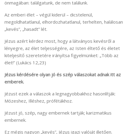
önmagában: találgatunk, de nem találunk.
Az emberi élet – végül kiderül – dicstelenül,
megoldhatatlanul, elhordozhatatlanul, terhelten, halálosan
„kevés”, „hasadt” lét.
Jézus azért kérdez most, hogy a látványos kevésről a
lényegre, az élet teljességére, az Isten éltető és életet
kiteljesítő szeretetére irányítsa figyelmünket: „Több az
élet!” (Lukács 12,23)
Jézus kérdésére olyan jó és szép válaszokat adnak itt az
emberek.
Jézust ezek a válaszok a legnagyobbakhoz hasonlítják:
Mózeshez, Illéshez, prófétákhoz.
Jézust jó, szép, nagy embernek tartják; karizmatikus
embernek.
Ez mégis nagyon „kevés”, Jézus igazi valóját illetően.