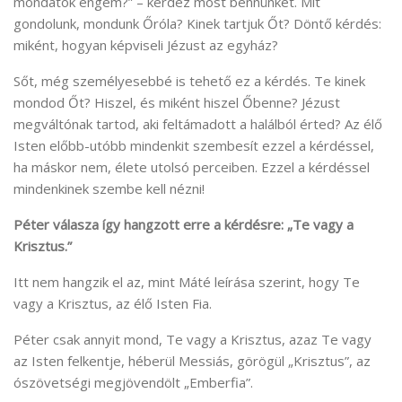
mondatok engem?” – kérdez most bennünket. Mit
gondolunk, mondunk Őróla? Kinek tartjuk Őt? Döntő kérdés:
miként, hogyan képviseli Jézust az egyház?
Sőt, még személyesebbé is tehető ez a kérdés. Te kinek
mondod Őt? Hiszel, és miként hiszel Őbenne? Jézust
megváltónak tartod, aki feltámadott a halálból érted? Az élő
Isten előbb-utóbb mindenkit szembesít ezzel a kérdéssel,
ha máskor nem, élete utolsó perceiben. Ezzel a kérdéssel
mindenkinek szembe kell nézni!
Péter válasza így hangzott erre a kérdésre: „Te vagy a
Krisztus.”
Itt nem hangzik el az, mint Máté leírása szerint, hogy Te
vagy a Krisztus, az élő Isten Fia.
Péter csak annyit mond, Te vagy a Krisztus, azaz Te vagy
az Isten felkentje, héberül Messiás, görögül „Krisztus”, az
ószövetségi megjövendölt „Emberfia”.